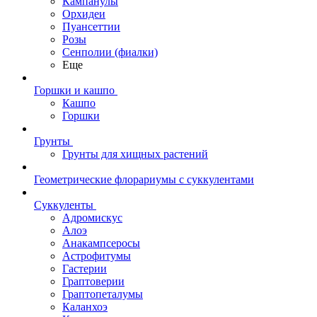
Кампанулы
Орхидеи
Пуансеттии
Розы
Сенполии (фиалки)
Еще
Горшки и кашпо
Кашпо
Горшки
Грунты
Грунты для хищных растений
Геометрические флорариумы с суккулентами
Суккуленты
Адромискус
Алоэ
Анакампсеросы
Астрофитумы
Гастерии
Граптоверии
Граптопеталумы
Каланхоэ