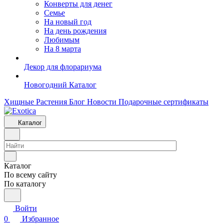
Конверты для денег
Семье
На новый год
На день рождения
Любимым
На 8 марта
Декор для флорариума
Новогодний Каталог
Хищные Растения
Блог
Новости
Подарочные сертификаты
Каталог
Каталог
По всему сайту
По каталогу
Войти
0
Избранное