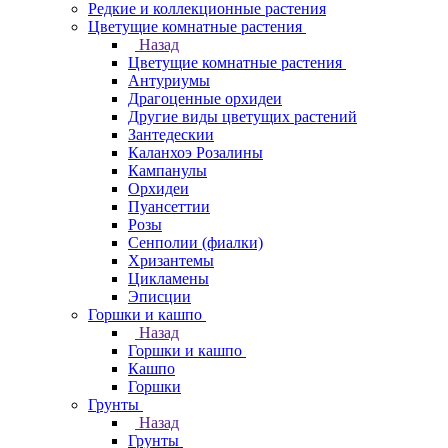
Редкие и коллекционные растения
Цветущие комнатные растения
Назад
Цветущие комнатные растения
Антуриумы
Драгоценные орхидеи
Другие виды цветущих растений
Зантедескии
Каланхоэ Розалины
Кампанулы
Орхидеи
Пуансеттии
Розы
Сенполии (фиалки)
Хризантемы
Цикламены
Эписции
Горшки и кашпо
Назад
Горшки и кашпо
Кашпо
Горшки
Грунты
Назад
Грунты