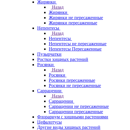
Жирянки
Назад
Жирянки
Жирянки не пересаженные
Жирянки пересаженные
Непентесы
Назад
Непентесы
Непентесы не пересаженные
Непентесы Пересаженные
Пузырчатки
Ростки хищных растений
Росянки
Назад
Росянки
Росянки пересаженные
Росянки не пересаженные
Саррацении
Назад
Саррацении
Саррацении не пересаженные
Саррацении пересаженные
Флорариум с хищными растениями
Цефалотусы
Другие виды хищных растений