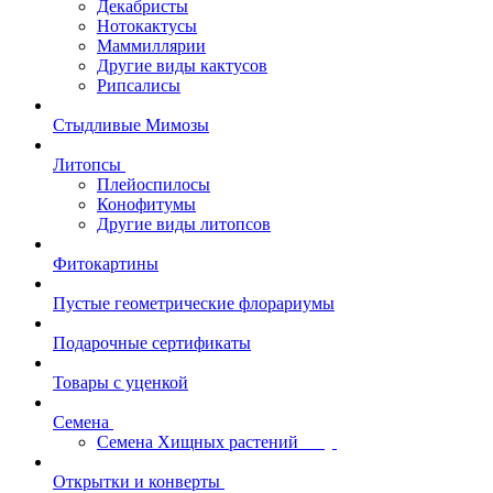
Декабристы
Нотокактусы
Маммиллярии
Другие виды кактусов
Рипсалисы
Стыдливые Мимозы
Литопсы
Плейоспилосы
Конофитумы
Другие виды литопсов
Фитокартины
Пустые геометрические флорариумы
Подарочные сертификаты
Товары с уценкой
Семена
Семена Хищных растений
Открытки и конверты