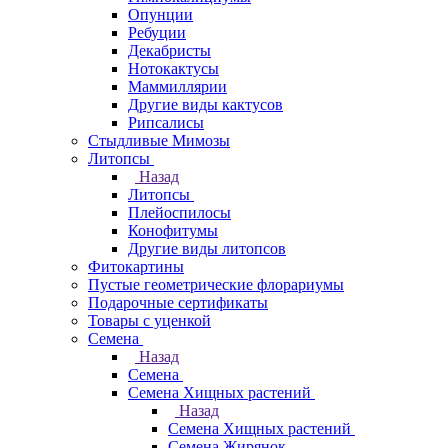
Опунции
Ребуции
Декабристы
Нотокактусы
Маммиллярии
Другие виды кактусов
Рипсалисы
Стыдливые Мимозы
Литопсы
Назад
Литопсы
Плейоспилосы
Конофитумы
Другие виды литопсов
Фитокартины
Пустые геометрические флорариумы
Подарочные сертификаты
Товары с уценкой
Семена
Назад
Семена
Семена Хищных растений
Назад
Семена Хищных растений
Семена Жирянок