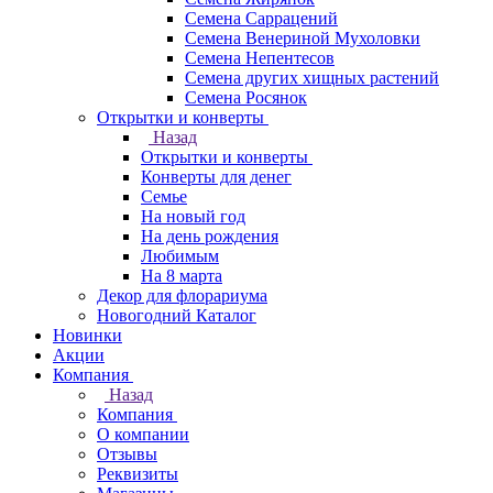
Семена Саррацений
Семена Венериной Мухоловки
Семена Непентесов
Семена других хищных растений
Семена Росянок
Открытки и конверты
Назад
Открытки и конверты
Конверты для денег
Семье
На новый год
На день рождения
Любимым
На 8 марта
Декор для флорариума
Новогодний Каталог
Новинки
Акции
Компания
Назад
Компания
О компании
Отзывы
Реквизиты