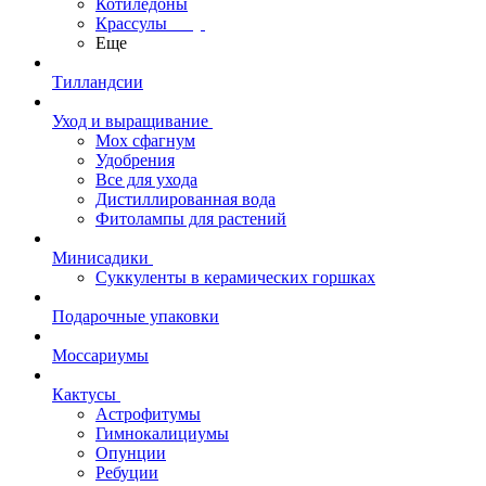
Котиледоны
Крассулы
Еще
Тилландсии
Уход и выращивание
Мох сфагнум
Удобрения
Все для ухода
Дистиллированная вода
Фитолампы для растений
Минисадики
Суккуленты в керамических горшках
Подарочные упаковки
Моссариумы
Кактусы
Астрофитумы
Гимнокалициумы
Опунции
Ребуции