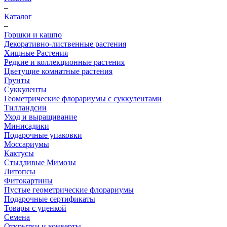
–
Каталог
–
Горшки и кашпо
Декоративно-лиственные растения
Хищные Растения
Редкие и коллекционные растения
Цветущие комнатные растения
Грунты
Суккуленты
Геометрические флорариумы с суккулентами
Тилландсии
Уход и выращивание
Минисадики
Подарочные упаковки
Моссариумы
Кактусы
Стыдливые Мимозы
Литопсы
Фитокартины
Пустые геометрические флорариумы
Подарочные сертификаты
Товары с уценкой
Семена
Открытки и конверты