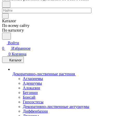
Каталог
По всему сайту
По каталогу
Войти
0
Избранное
0
Корзина
Каталог
Декоративно-лиственные растения
Аглаонемы
Адениумы
Алоказии
Бегонии
Бонсай
Гипоэстесы
Декоративно-лиственные антуриумы
Диффенбахии
Драцены