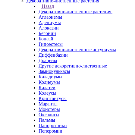
Декоративно-лиственные растения
Назад
Декоративно-лиственные растения
Аглаонемы
Адениумы
Алоказии
Бегонии
Бонсай
Гипоэстесы
Декоративно-лиственные антуриумы
Диффенбахии
Драцены
Другие декоративно-лиственные
Замиокулькасы
Каладиумы
Кодиеумы
Калатеи
Колеусы
Криптантусы
Маранты
Монстеры
Оксалисы
Пальмы
Папоротники
Пеперомии