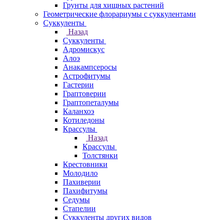
Грунты для хищных растений
Геометрические флорариумы с суккулентами
Суккуленты
Назад
Суккуленты
Адромискус
Алоэ
Анакампсеросы
Астрофитумы
Гастерии
Граптоверии
Граптопеталумы
Каланхоэ
Котиледоны
Крассулы
Назад
Крассулы
Толстянки
Крестовники
Молодило
Пахиверии
Пахифитумы
Седумы
Стапелии
Суккуленты других видов