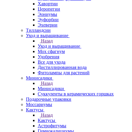
Хавортии
Церопегии
Эониумы
Эуфорбии
Эхеверии
Тилландсии
Уход и выращивание
Назад
Уход и выращивание
Мох сфагнум
Удобрения
Все для ухода
Дистиллированная вода
Фитолампы для растений
Минисадики
Назад
Минисадики
Суккуленты в керамических горшках
Подарочные упаковки
Моссариумы
Кактусы
Назад
Кактусы
Астрофитумы
Гимнокалициумы