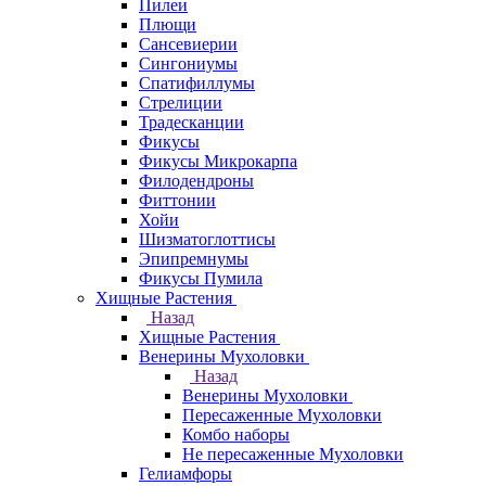
Пилеи
Плющи
Сансевиерии
Сингониумы
Спатифиллумы
Стрелиции
Традесканции
Фикусы
Фикусы Микрокарпа
Филодендроны
Фиттонии
Хойи
Шизматоглоттисы
Эпипремнумы
Фикусы Пумила
Хищные Растения
Назад
Хищные Растения
Венерины Мухоловки
Назад
Венерины Мухоловки
Пересаженные Мухоловки
Комбо наборы
Не пересаженные Мухоловки
Гелиамфоры