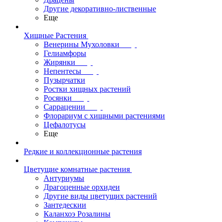
Другие декоративно-лиственные
Еще
Хищные Растения
Венерины Мухоловки
Гелиамфоры
Жирянки
Непентесы
Пузырчатки
Ростки хищных растений
Росянки
Саррацении
Флорариум с хищными растениями
Цефалотусы
Еще
Редкие и коллекционные растения
Цветущие комнатные растения
Антуриумы
Драгоценные орхидеи
Другие виды цветущих растений
Зантедескии
Каланхоэ Розалины