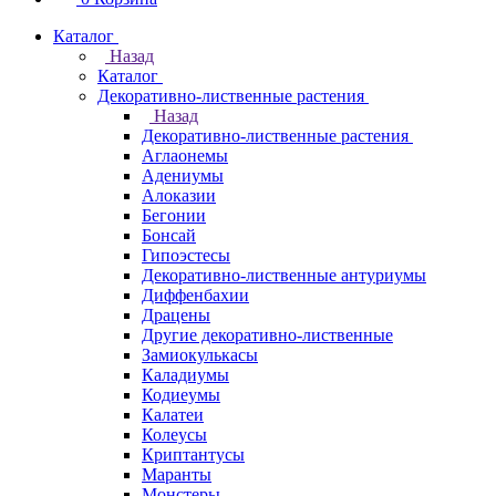
Каталог
Назад
Каталог
Декоративно-лиственные растения
Назад
Декоративно-лиственные растения
Аглаонемы
Адениумы
Алоказии
Бегонии
Бонсай
Гипоэстесы
Декоративно-лиственные антуриумы
Диффенбахии
Драцены
Другие декоративно-лиственные
Замиокулькасы
Каладиумы
Кодиеумы
Калатеи
Колеусы
Криптантусы
Маранты
Монстеры