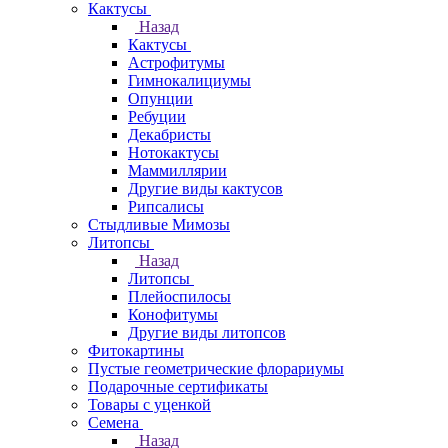
Кактусы
Назад
Кактусы
Астрофитумы
Гимнокалициумы
Опунции
Ребуции
Декабристы
Нотокактусы
Маммиллярии
Другие виды кактусов
Рипсалисы
Стыдливые Мимозы
Литопсы
Назад
Литопсы
Плейоспилосы
Конофитумы
Другие виды литопсов
Фитокартины
Пустые геометрические флорариумы
Подарочные сертификаты
Товары с уценкой
Семена
Назад