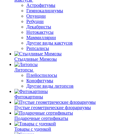
Астрофитумы
Гимнокалициумы
Опунции
Ребуции
Декабристы
Нотокактусы
Маммиллярии
Другие виды кактусов
Рипсалисы
Стыдливые Мимозы
Литопсы
Плейоспилосы
Конофитумы
Другие виды литопсов
Фитокартины
Пустые геометрические флорариумы
Подарочные сертификаты
Товары с уценкой