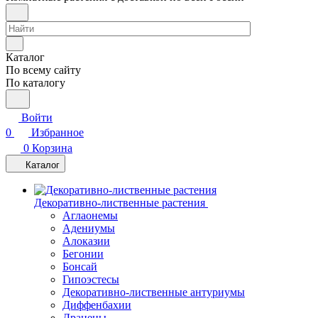
Каталог
По всему сайту
По каталогу
Войти
0
Избранное
0
Корзина
Каталог
Декоративно-лиственные растения
Аглаонемы
Адениумы
Алоказии
Бегонии
Бонсай
Гипоэстесы
Декоративно-лиственные антуриумы
Диффенбахии
Драцены