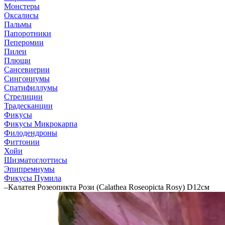
Монстеры
Оксалисы
Пальмы
Папоротники
Пеперомии
Пилеи
Плющи
Сансевиерии
Сингониумы
Спатифиллумы
Стрелиции
Традесканции
Фикусы
Фикусы Микрокарпа
Филодендроны
Фиттонии
Хойи
Шизматоглоттисы
Эпипремнумы
Фикусы Пумила
–
Калатея Розеопикта Рози (Calathea Roseopicta Rosy) D12см