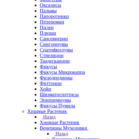
Оксалисы
Пальмы
Папоротники
Пеперомии
Пилеи
Плющи
Сансевиерии
Сингониумы
Спатифиллумы
Стрелиции
Традесканции
Фикусы
Фикусы Микрокарпа
Филодендроны
Фиттонии
Хойи
Шизматоглоттисы
Эпипремнумы
Фикусы Пумила
Хищные Растения
Назад
Хищные Растения
Венерины Мухоловки
Назад