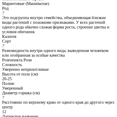
Марантовые (Marantaceae)
Род
?
Это подгруппа внутри семейства, объединяющая близкие
виды растений с похожими признаками. У всех растений
одного рода обычно схожая форма роста, строение цветка и
условия обитания.
Калатея
Сорт
?
Разновидность внутри одного вида, выведенная человеком
или отобранная за особые качества
Розеопикта Рози
Сложность
Умеренно неприхотливые
Высота от пола (см)
20-25
Полив:
Умеренный
Диаметр горшка (см)
?
Расстояние по верхнему краю от одного края до другого через
центр
12
Латинское название