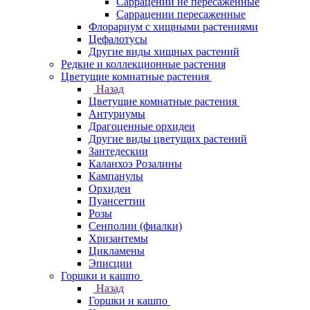
Саррацении не пересаженные
Саррацении пересаженные
Флорариум с хищными растениями
Цефалотусы
Другие виды хищных растений
Редкие и коллекционные растения
Цветущие комнатные растения
Назад
Цветущие комнатные растения
Антуриумы
Драгоценные орхидеи
Другие виды цветущих растений
Зантедескии
Каланхоэ Розалины
Кампанулы
Орхидеи
Пуансеттии
Розы
Сенполии (фиалки)
Хризантемы
Цикламены
Эписции
Горшки и кашпо
Назад
Горшки и кашпо