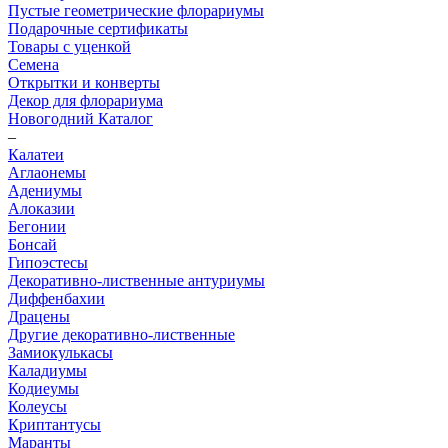
Пустые геометрические флорариумы
Подарочные сертификаты
Товары с уценкой
Семена
Открытки и конверты
Декор для флорариума
Новогодний Каталог
–
Калатеи
Аглаонемы
Адениумы
Алоказии
Бегонии
Бонсай
Гипоэстесы
Декоративно-лиственные антуриумы
Диффенбахии
Драцены
Другие декоративно-лиственные
Замиокулькасы
Каладиумы
Кодиеумы
Колеусы
Криптантусы
Маранты