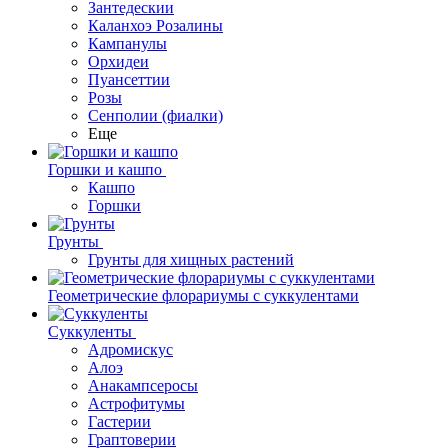
Зантедескии
Каланхоэ Розалины
Кампанулы
Орхидеи
Пуансеттии
Розы
Сенполии (фиалки)
Еще
Горшки и кашпо
Кашпо
Горшки
Грунты
Грунты для хищных растений
Геометрические флорариумы с суккулентами
Суккуленты
Адромискус
Алоэ
Анакампсеросы
Астрофитумы
Гастерии
Граптоверии