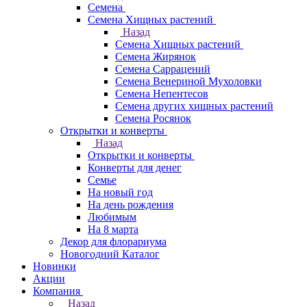
Семена
Семена Хищных растений
Назад
Семена Хищных растений
Семена Жирянок
Семена Саррацений
Семена Венериной Мухоловки
Семена Непентесов
Семена других хищных растений
Семена Росянок
Открытки и конверты
Назад
Открытки и конверты
Конверты для денег
Семье
На новый год
На день рождения
Любимым
На 8 марта
Декор для флорариума
Новогодний Каталог
Новинки
Акции
Компания
Назад