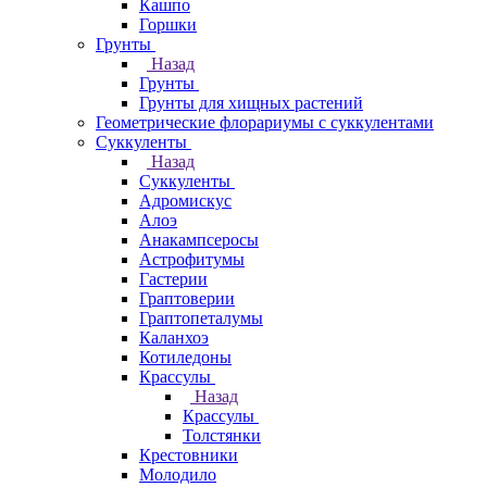
Кашпо
Горшки
Грунты
Назад
Грунты
Грунты для хищных растений
Геометрические флорариумы с суккулентами
Суккуленты
Назад
Суккуленты
Адромискус
Алоэ
Анакампсеросы
Астрофитумы
Гастерии
Граптоверии
Граптопеталумы
Каланхоэ
Котиледоны
Крассулы
Назад
Крассулы
Толстянки
Крестовники
Молодило