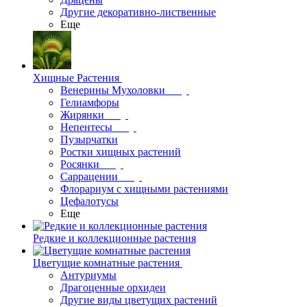
Другие декоративно-лиственные
Еще
Хищные Растения
Венерины Мухоловки
Гелиамфоры
Жирянки
Непентесы
Пузырчатки
Ростки хищных растений
Росянки
Саррацении
Флорариум с хищными растениями
Цефалотусы
Еще
Редкие и коллекционные растения
Цветущие комнатные растения
Антуриумы
Драгоценные орхидеи
Другие виды цветущих растений