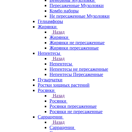
Венерины Мухоловки
Пересаженные Мухоловки
Комбо наборы
Не пересаженные Мухоловки
Гелиамфоры
Жирянки
Назад
Жирянки
Жирянки не пересаженные
Жирянки пересаженные
Непентесы
Назад
Непентесы
Непентесы не пересаженные
Непентесы Пересаженные
Пузырчатки
Ростки хищных растений
Росянки
Назад
Росянки
Росянки пересаженные
Росянки не пересаженные
Саррацении
Назад
Саррацении