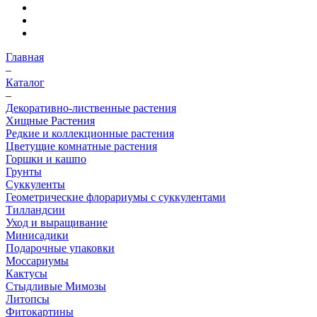
Главная
–
Каталог
–
Декоративно-лиственные растения
Хищные Растения
Редкие и коллекционные растения
Цветущие комнатные растения
Горшки и кашпо
Грунты
Суккуленты
Геометрические флорариумы с суккулентами
Тилландсии
Уход и выращивание
Минисадики
Подарочные упаковки
Моссариумы
Кактусы
Стыдливые Мимозы
Литопсы
Фитокартины