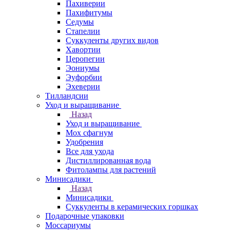
Пахиверии
Пахифитумы
Седумы
Стапелии
Суккуленты других видов
Хавортии
Церопегии
Эониумы
Эуфорбии
Эхеверии
Тилландсии
Уход и выращивание
Назад
Уход и выращивание
Мох сфагнум
Удобрения
Все для ухода
Дистиллированная вода
Фитолампы для растений
Минисадики
Назад
Минисадики
Суккуленты в керамических горшках
Подарочные упаковки
Моссариумы