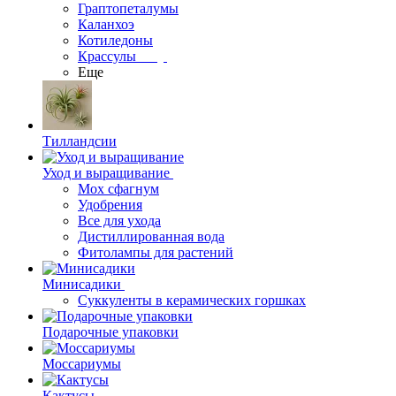
Граптопеталумы
Каланхоэ
Котиледоны
Крассулы
Еще
Тилландсии
Уход и выращивание
Мох сфагнум
Удобрения
Все для ухода
Дистиллированная вода
Фитолампы для растений
Минисадики
Суккуленты в керамических горшках
Подарочные упаковки
Моссариумы
Кактусы