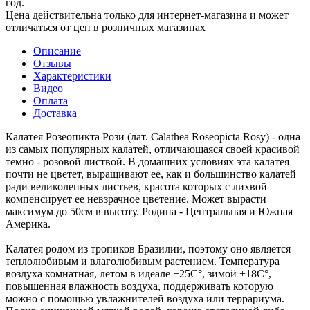
год.
Цена действительна только для интернет-магазина и может
отличаться от цен в розничных магазинах
Описание
Отзывы
Характеристики
Видео
Оплата
Доставка
Калатея Розеопикта Рози (лат. Calathea Roseopicta Rosy) - одна
из самых популярных калатей, отличающаяся своей красивой
темно - розовой листвой. В домашних условиях эта калатея
почти не цветет, выращивают ее, как и большинство калатей
ради великолепных листьев, красота которых с лихвой
компенсирует ее невзрачное цветение. Может вырасти
максимум до 50см в высоту. Родина - Центральная и Южная
Америка.
Калатея родом из тропиков Бразилии, поэтому оно является
теплолюбивым и влаголюбивым растением. Температура
воздуха комнатная, летом в идеале +25С°, зимой +18С°,
повышенная влажность воздуха, поддерживать которую
можно с помощью увлажнителей воздуха или террариума.