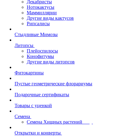
Декабристы
Нотокактусы
Маммиллярии
Другие виды кактусов
Рипсалисы
Стыдливые Мимозы
Литопсы
Плейоспилосы
Конофитумы
Другие виды литопсов
Фитокартины
Пустые геометрические флорариумы
Подарочные сертификаты
Товары с уценкой
Семена
Семена Хищных растений
Открытки и конверты