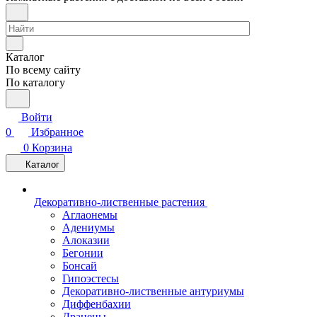
Каталог
По всему сайту
По каталогу
Войти
0
Избранное
0
Корзина
Каталог
Декоративно-лиственные растения
Аглаонемы
Адениумы
Алоказии
Бегонии
Бонсай
Гипоэстесы
Декоративно-лиственные антуриумы
Диффенбахии
Драцены