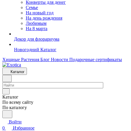
Конверты для денег
Семье
На новый год
На день рождения
Любимым
На 8 марта
Декор для флорариума
Новогодний Каталог
Хищные Растения
Блог
Новости
Подарочные сертификаты
Каталог
Каталог
По всему сайту
По каталогу
Войти
0
Избранное