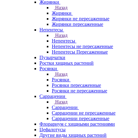
Жирянки
Назад
Жирянки
Жирянки не пересаженные
Жирянки пересаженные
Непентесы
Назад
Непентесы
Непентесы не пересаженные
Непентесы Пересаженные
Пузырчатки
Ростки хищных растений
Росянки
Назад
Росянки
Росянки пересаженные
Росянки не пересаженные
Саррацении
Назад
Саррацении
Саррацении не пересаженные
Саррацении пересаженные
Флорариум с хищными растениями
Цефалотусы
Другие виды хищных растений