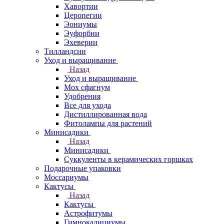
Хавортии
Церопегии
Эониумы
Эуфорбии
Эхеверии
Тилландсии
Уход и выращивание
Назад
Уход и выращивание
Мох сфагнум
Удобрения
Все для ухода
Дистиллированная вода
Фитолампы для растений
Минисадики
Назад
Минисадики
Суккуленты в керамических горшках
Подарочные упаковки
Моссариумы
Кактусы
Назад
Кактусы
Астрофитумы
Гимнокалициумы