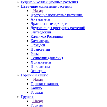
Редкие и коллекционные растения
Цветущие комнатные растения
Назад
Цветущие комнатные растения
Антуриумы
Драгоценные орхидеи
Другие виды цветущих растений
Зантедескии
Каланхоэ Розалины
Кампанулы
Орхидеи
Пуансеттии
Розы
Сенполии (фиалки)
Хризантемы
Цикламены
Эписции
Горшки и кашпо
Назад
Горшки и кашпо
Кашпо
Горшки
Грунты
Назад
Грунты