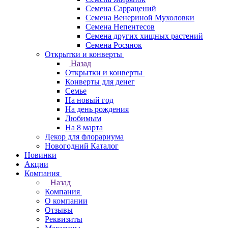
Семена Саррацений
Семена Венериной Мухоловки
Семена Непентесов
Семена других хищных растений
Семена Росянок
Открытки и конверты
Назад
Открытки и конверты
Конверты для денег
Семье
На новый год
На день рождения
Любимым
На 8 марта
Декор для флорариума
Новогодний Каталог
Новинки
Акции
Компания
Назад
Компания
О компании
Отзывы
Реквизиты