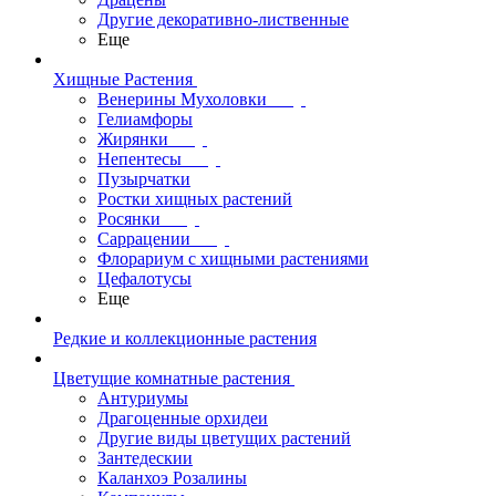
Другие декоративно-лиственные
Еще
Хищные Растения
Венерины Мухоловки
Гелиамфоры
Жирянки
Непентесы
Пузырчатки
Ростки хищных растений
Росянки
Саррацении
Флорариум с хищными растениями
Цефалотусы
Еще
Редкие и коллекционные растения
Цветущие комнатные растения
Антуриумы
Драгоценные орхидеи
Другие виды цветущих растений
Зантедескии
Каланхоэ Розалины