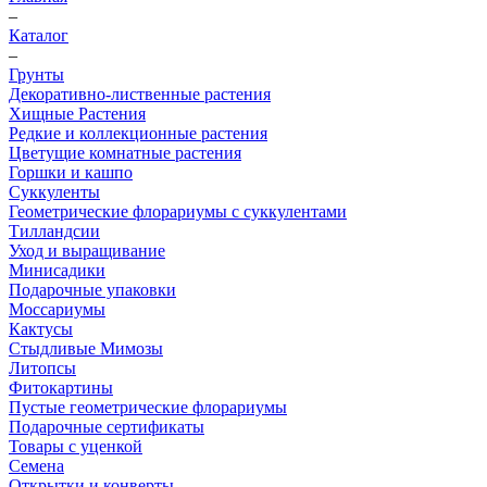
–
Каталог
–
Грунты
Декоративно-лиственные растения
Хищные Растения
Редкие и коллекционные растения
Цветущие комнатные растения
Горшки и кашпо
Суккуленты
Геометрические флорариумы с суккулентами
Тилландсии
Уход и выращивание
Минисадики
Подарочные упаковки
Моссариумы
Кактусы
Стыдливые Мимозы
Литопсы
Фитокартины
Пустые геометрические флорариумы
Подарочные сертификаты
Товары с уценкой
Семена
Открытки и конверты