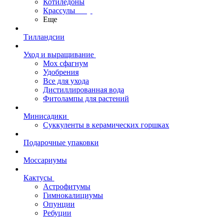
Котиледоны
Крассулы
Еще
Тилландсии
Уход и выращивание
Мох сфагнум
Удобрения
Все для ухода
Дистиллированная вода
Фитолампы для растений
Минисадики
Суккуленты в керамических горшках
Подарочные упаковки
Моссариумы
Кактусы
Астрофитумы
Гимнокалициумы
Опунции
Ребуции