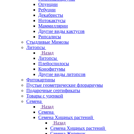
Опунции
Ребуции
Декабристы
Нотокактусы
Маммиллярии
Другие виды кактусов
Рипсалисы
Стыдливые Мимозы
Литопсы
Назад
Литопсы
Плейоспилосы
Конофитумы
Другие виды литопсов
Фитокартины
Пустые геометрические флорариумы
Подарочные сертификаты
Товары с уценкой
Семена
Назад
Семена
Семена Хищных растений
Назад
Семена Хищных растений
Семена Жирянок