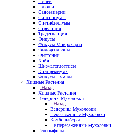
Пилеи
Плющи
Сансевиерии
Сингониумы
Спатифиллумы
Стрелиции
Традесканции
Фикусы
Фикусы Микрокарпа
Филодендроны
Фиттонии
Хойи
Шизматоглоттисы
Эпипремнумы
Фикусы Пумила
Хищные Растения
Назад
Хищные Растения
Венерины Мухоловки
Назад
Венерины Мухоловки
Пересаженные Мухоловки
Комбо наборы
Не пересаженные Мухоловки
Гелиамфоры