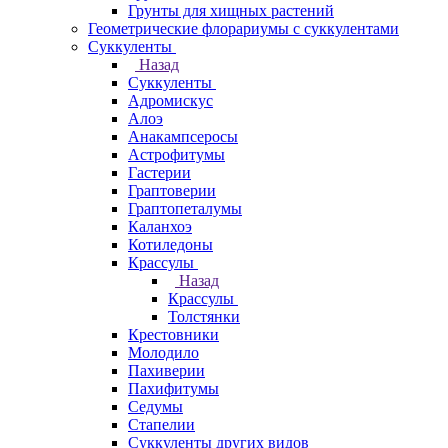
Грунты для хищных растений
Геометрические флорариумы с суккулентами
Суккуленты
Назад
Суккуленты
Адромискус
Алоэ
Анакампсеросы
Астрофитумы
Гастерии
Граптоверии
Граптопеталумы
Каланхоэ
Котиледоны
Крассулы
Назад
Крассулы
Толстянки
Крестовники
Молодило
Пахиверии
Пахифитумы
Седумы
Стапелии
Суккуленты других видов