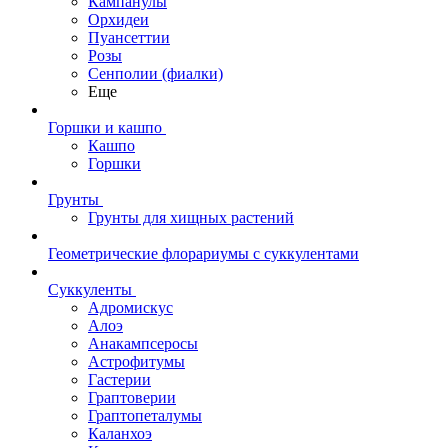
Кампанулы
Орхидеи
Пуансеттии
Розы
Сенполии (фиалки)
Еще
Горшки и кашпо
Кашпо
Горшки
Грунты
Грунты для хищных растений
Геометрические флорариумы с суккулентами
Суккуленты
Адромискус
Алоэ
Анакампсеросы
Астрофитумы
Гастерии
Граптоверии
Граптопеталумы
Каланхоэ