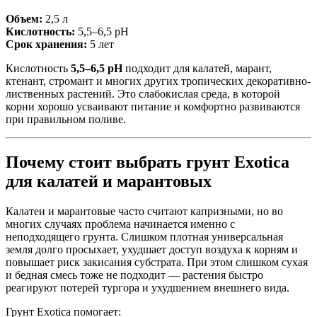
Объем:
2,5 л
Кислотность:
5,5–6,5 pH
Срок хранения:
5 лет
Кислотность
5,5–6,5 pH
подходит для калатей, марант,
ктенант, стромант и многих других тропических декоративно-
лиственных растений. Это слабокислая среда, в которой
корни хорошо усваивают питание и комфортно развиваются
при правильном поливе.
Почему стоит выбрать грунт Exotica
для калатей и марантовых
Калатеи и марантовые часто считают капризными, но во
многих случаях проблема начинается именно с
неподходящего грунта. Слишком плотная универсальная
земля долго просыхает, ухудшает доступ воздуха к корням и
повышает риск закисания субстрата. При этом слишком сухая
и бедная смесь тоже не подходит — растения быстро
реагируют потерей тургора и ухудшением внешнего вида.
Грунт Exotica помогает: