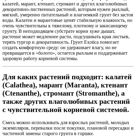
калатей, марант, ктенант, стромант и других влаголюбивых
декоративно-лиственных растений, которым нужен рыхлый,
мягкий, умеренно питательный и влагоемкий грунт без застоя
воды. Калатеи и марантовые ценят стабильную влажность, но
очень чувствительны к тяжелому, плотному и закисающему
грунту. В неподходящем субстрате корни хуже дышат,
растение может медленнее расти, подсушивать края листьев,
терять тургор и декоративность. Грунт Exotica помогает
создать комфортную среду: он удерживает влагу, но не
превращается в «болото», остается рыхлым и поддерживает
здоровую работу корневой системы.
Для каких растений подходит: калатей
(Calathea), марант (Maranta), ктенант
(Ctenanthe), стромант (Stromanthe), а
также других влаголюбивых растений
с чувствительной корневой системой.
Смесь можно использовать для взрослых растений, молодых
экземпляров, перевалки после покупки, плановой пересадки и
частичной замены старого грунта в горшке.