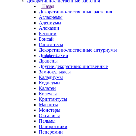
Декоративно-лиственные растения
Назад
Декоративно-лиственные растения
Аглаонемы
Адениумы
Алоказии
Бегонии
Бонсай
Гипоэстесы
Декоративно-лиственные антуриумы
Диффенбахии
Драцены
Другие декоративно-лиственные
Замиокулькасы
Каладиумы
Кодиеумы
Калатеи
Колеусы
Криптантусы
Маранты
Монстеры
Оксалисы
Пальмы
Папоротники
Пеперомии