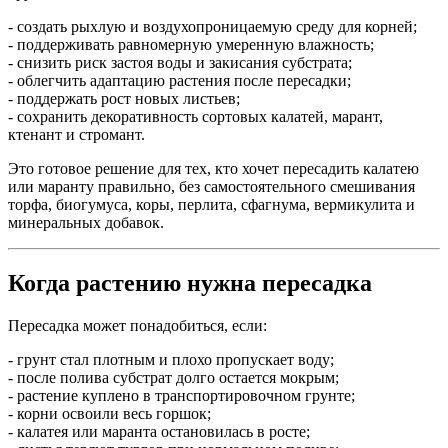
- создать рыхлую и воздухопроницаемую среду для корней;
- поддерживать равномерную умеренную влажность;
- снизить риск застоя воды и закисания субстрата;
- облегчить адаптацию растения после пересадки;
- поддержать рост новых листьев;
- сохранить декоративность сортовых калатей, марант,
ктенант и стромант.
Это готовое решение для тех, кто хочет пересадить калатею
или маранту правильно, без самостоятельного смешивания
торфа, биогумуса, коры, перлита, сфагнума, вермикулита и
минеральных добавок.
Когда растению нужна пересадка
Пересадка может понадобиться, если:
- грунт стал плотным и плохо пропускает воду;
- после полива субстрат долго остается мокрым;
- растение куплено в транспортировочном грунте;
- корни освоили весь горшок;
- калатея или маранта остановилась в росте;