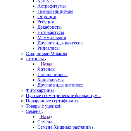
Кактусы
Астрофитумы
Гимнокалициумы
Опунции
Ребуции
Декабристы
Нотокактусы
Маммиллярии
Другие виды кактусов
Рипсалисы
Стыдливые Мимозы
Литопсы
Назад
Литопсы
Плейоспилосы
Конофитумы
Другие виды литопсов
Фитокартины
Пустые геометрические флорариумы
Подарочные сертификаты
Товары с уценкой
Семена
Назад
Семена
Семена Хищных растений