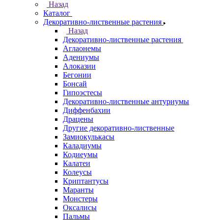
Назад
Каталог
Декоративно-лиственные растения
Назад
Декоративно-лиственные растения
Аглаонемы
Адениумы
Алоказии
Бегонии
Бонсай
Гипоэстесы
Декоративно-лиственные антуриумы
Диффенбахии
Драцены
Другие декоративно-лиственные
Замиокулькасы
Каладиумы
Кодиеумы
Калатеи
Колеусы
Криптантусы
Маранты
Монстеры
Оксалисы
Пальмы