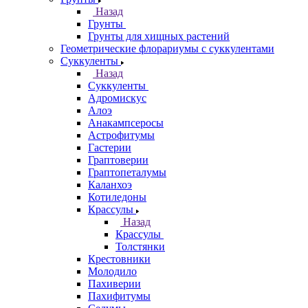
Назад
Грунты
Грунты для хищных растений
Геометрические флорариумы с суккулентами
Суккуленты
Назад
Суккуленты
Адромискус
Алоэ
Анакампсеросы
Астрофитумы
Гастерии
Граптоверии
Граптопеталумы
Каланхоэ
Котиледоны
Крассулы
Назад
Крассулы
Толстянки
Крестовники
Молодило
Пахиверии
Пахифитумы