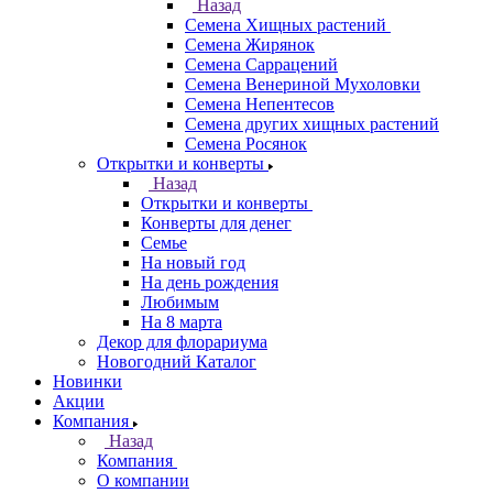
Назад
Семена Хищных растений
Семена Жирянок
Семена Саррацений
Семена Венериной Мухоловки
Семена Непентесов
Семена других хищных растений
Семена Росянок
Открытки и конверты
Назад
Открытки и конверты
Конверты для денег
Семье
На новый год
На день рождения
Любимым
На 8 марта
Декор для флорариума
Новогодний Каталог
Новинки
Акции
Компания
Назад
Компания
О компании