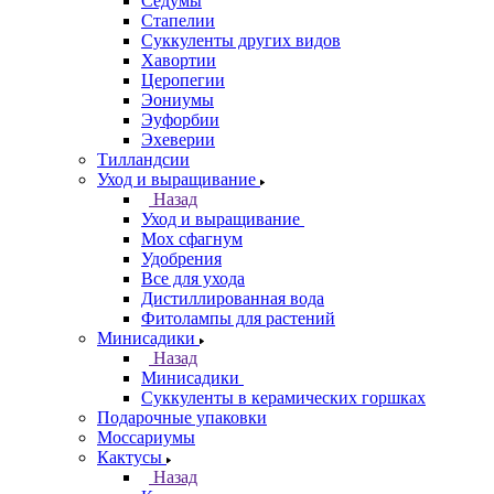
Седумы
Стапелии
Суккуленты других видов
Хавортии
Церопегии
Эониумы
Эуфорбии
Эхеверии
Тилландсии
Уход и выращивание
Назад
Уход и выращивание
Мох сфагнум
Удобрения
Все для ухода
Дистиллированная вода
Фитолампы для растений
Минисадики
Назад
Минисадики
Суккуленты в керамических горшках
Подарочные упаковки
Моссариумы
Кактусы
Назад