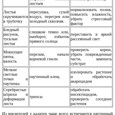
листьев
нормализовать полив,
Листья
пересушка, сухой
повысить влажность,
скручиваются
воздух, перегрев или
убрать стрессовый
в трубочку
холодный сквозняк
фактор
Бледный
слишком темно или,
рисунок,
переставить в яркий
наоборот, избыток
тусклые
рассеянный свет
прямого солнца
листья
проверить корни,
Мокнущие
перелив, начало
убрать поврежденные
пятна,
корневой гнили
части, заменить
вялость
субстрат
Мелкие
изолировать растение
светлые
паутинный клещ
и обработать
точки и
акарицидом
паутинка
Серебристые
обработать
штрихи и
инсектицидом,
трипсы
деформация
проверить соседние
листа
растения
Из вредителей у калатеи чаще всего встречаются паутинный