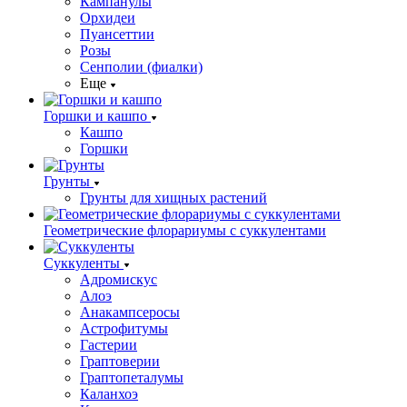
Кампанулы
Орхидеи
Пуансеттии
Розы
Сенполии (фиалки)
Еще
Горшки и кашпо
Кашпо
Горшки
Грунты
Грунты для хищных растений
Геометрические флорариумы с суккулентами
Суккуленты
Адромискус
Алоэ
Анакампсеросы
Астрофитумы
Гастерии
Граптоверии
Граптопеталумы
Каланхоэ