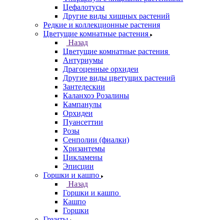
Цефалотусы
Другие виды хищных растений
Редкие и коллекционные растения
Цветущие комнатные растения
Назад
Цветущие комнатные растения
Антуриумы
Драгоценные орхидеи
Другие виды цветущих растений
Зантедескии
Каланхоэ Розалины
Кампанулы
Орхидеи
Пуансеттии
Розы
Сенполии (фиалки)
Хризантемы
Цикламены
Эписции
Горшки и кашпо
Назад
Горшки и кашпо
Кашпо
Горшки
Грунты