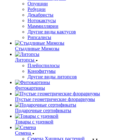
Опунции
Ребуции
Декабристы
Нотокактусы
Маммиллярии
Другие виды кактусов
Рипсалисы
Стыдливые Мимозы
Литопсы
Плейоспилосы
Конофитумы
Другие виды литопсов
Фитокартины
Пустые геометрические флорариумы
Подарочные сертификаты
Товары с уценкой
Семена
Семена Хищных растений