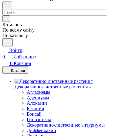
Каталог
По всему сайту
По каталогу
Войти
0
Избранное
0
Корзина
Каталог
Декоративно-лиственные растения
Аглаонемы
Адениумы
Алоказии
Бегонии
Бонсай
Гипоэстесы
Декоративно-лиственные антуриумы
Диффенбахии
Драцены