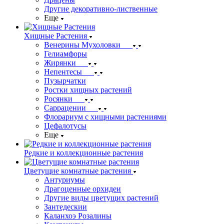
Другие декоративно-лиственные
Еще
Хищные Растения
Венерины Мухоловки
Гелиамфоры
Жирянки
Непентесы
Пузырчатки
Ростки хищных растений
Росянки
Саррацении
Флорариум с хищными растениями
Цефалотусы
Еще
Редкие и коллекционные растения
Цветущие комнатные растения
Антуриумы
Драгоценные орхидеи
Другие виды цветущих растений
Зантедескии
Каланхоэ Розалины