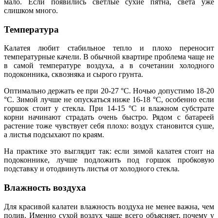
мало. Если появились светлые сухие пятна, света уже
слишком много.
Температура
Калатея любит стабильное тепло и плохо переносит
температурные качели. В обычной квартире проблема чаще не
в самой температуре воздуха, а в сочетании холодного
подоконника, сквозняка и сырого грунта.
Оптимально держать ее при 20-27 °C. Ночью допустимо 18-20
°C. Зимой лучше не опускаться ниже 16-18 °C, особенно если
горшок стоит у стекла. При 14-15 °C и влажном субстрате
корни начинают страдать очень быстро. Рядом с батареей
растение тоже чувствует себя плохо: воздух становится суше,
а листья подсыхают по краям.
На практике это выглядит так: если зимой калатея стоит на
подоконнике, лучше подложить под горшок пробковую
подставку и отодвинуть листья от холодного стекла.
Влажность воздуха
Для красивой калатеи влажность воздуха не менее важна, чем
полив. Именно сухой воздух чаще всего объясняет, почему у