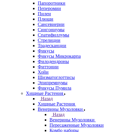
Папоротники
Пеперомии
Пилеи
Плющи
Сансевиерии
Сингониумы
Спатифиллумы
Стрелиции
Традесканции
Фикусы
Фикусы Микрокарпа
Филодендроны
Фиттонии
Хойи
Шизматоглоттисы
Эпипремнумы
Фикусы Пумила
Хищные Растения
Назад
Хищные Растения
Венерины Мухоловки
Назад
Венерины Мухоловки
Пересаженные Мухоловки
Комбо наборы