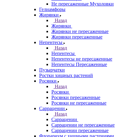
Не пересаженные Мухоловки
Гелиамфоры
Жирянки
Назад
Жирянки
Жирянки не пересаженные
Жирянки пересаженные
Непентесы
Назад
Непентесы
Непентесы не пересаженные
Непентесы Пересаженные
Пузырчатки
Ростки хищных растений
Росянки
Назад
Росянки
Росянки пересаженные
Росянки не пересаженные
Саррацении
Назад
Саррацении
Саррацении не пересаженные
Саррацении пересаженные
Флорариум с хищными растениями