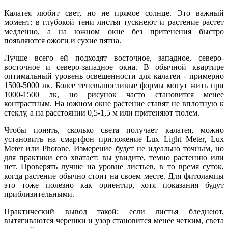
Калатея любит свет, но не прямое солнце. Это важный
момент: в глубокой тени листья тускнеют и растение растет
медленно, а на южном окне без притенения быстро
появляются ожоги и сухие пятна.
Лучше всего ей подходят восточное, западное, северо-
восточное и северо-западное окна. В обычной квартире
оптимальный уровень освещенности для калатеи - примерно
1500-5000 лк. Более теневыносливые формы могут жить при
1000-1500 лк, но рисунок часто становится менее
контрастным. На южном окне растение ставят не вплотную к
стеклу, а на расстоянии 0,5-1,5 м или притеняют тюлем.
Чтобы понять, сколько света получает калатея, можно
установить на смартфон приложение Lux Light Meter, Lux
Meter или Photone. Измерение будет не идеально точным, но
для практики его хватает: вы увидите, темно растению или
нет. Проверять лучше на уровне листьев, в то время суток,
когда растение обычно стоит на своем месте. Для фитолампы
это тоже полезно как ориентир, хотя показания будут
приблизительными.
Практический вывод такой: если листья бледнеют,
вытягиваются черешки и узор становится менее четким, света