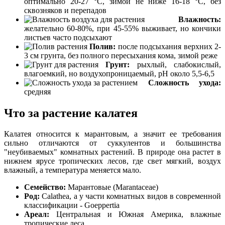
оптимально 20-27 °C, зимой не ниже 16-18 °C, без
сквозняков и перепадов
Влажность:
желательно 60-80%, при 45-55% выживает, но кончики
листьев часто подсыхают
Полив:
после подсыхания верхних 2-
3 см грунта, без полного пересыхания кома, зимой реже
Грунт:
рыхлый, слабокислый,
влагоемкий, но воздухопроницаемый, pH около 5,5-6,5
Сложность ухода:
средняя
Что за растение калатея
Калатея относится к марантовым, а значит ее требования
сильно отличаются от суккулентов и большинства
"неубиваемых" комнатных растений. В природе она растет в
нижнем ярусе тропических лесов, где свет мягкий, воздух
влажный, а температура меняется мало.
Семейство:
Марантовые (Marantaceae)
Род:
Calathea, а у части комнатных видов в современной
классификации - Goeppertia
Ареал:
Центральная и Южная Америка, влажные
тропические леса