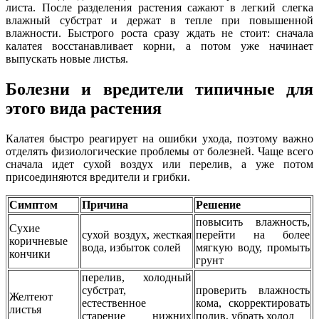
листа. После разделения растения сажают в легкий слегка
влажный субстрат и держат в тепле при повышенной
влажности. Быстрого роста сразу ждать не стоит: сначала
калатея восстанавливает корни, а потом уже начинает
выпускать новые листья.
Болезни и вредители типичные для
этого вида растения
Калатея быстро реагирует на ошибки ухода, поэтому важно
отделять физиологические проблемы от болезней. Чаще всего
сначала идет сухой воздух или перелив, а уже потом
присоединяются вредители и грибки.
Симптом
Причина
Решение
повысить влажность,
Сухие
сухой воздух, жесткая
перейти на более
коричневые
вода, избыток солей
мягкую воду, промыть
кончики
грунт
перелив, холодный
субстрат,
проверить влажность
Желтеют
естественное
кома, скорректировать
листья
старение нижних
полив, убрать холод