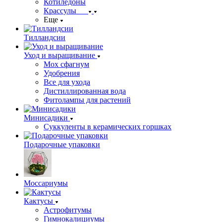
Котиледоны
Крассулы
Еще
Тилландсии
Уход и выращивание
Мох сфагнум
Удобрения
Все для ухода
Дистиллированная вода
Фитолампы для растений
Минисадики
Суккуленты в керамических горшках
Подарочные упаковки
Моссариумы
Кактусы
Астрофитумы
Гимнокалициумы