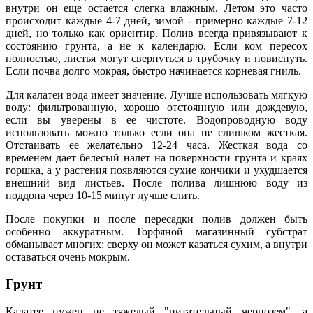
внутри он еще остается слегка влажным. Летом это часто
происходит каждые 4-7 дней, зимой - примерно каждые 7-12
дней, но только как ориентир. Полив всегда привязывают к
состоянию грунта, а не к календарю. Если ком пересох
полностью, листья могут свернуться в трубочку и повиснуть.
Если почва долго мокрая, быстро начинается корневая гниль.
Для калатеи вода имеет значение. Лучше использовать мягкую
воду: фильтрованную, хорошо отстоянную или дождевую,
если вы уверены в ее чистоте. Водопроводную воду
использовать можно только если она не слишком жесткая.
Отстаивать ее желательно 12-24 часа. Жесткая вода со
временем дает белесый налет на поверхности грунта и краях
горшка, а у растения появляются сухие кончики и ухудшается
внешний вид листьев. После полива лишнюю воду из
поддона через 10-15 минут лучше слить.
После покупки и после пересадки полив должен быть
особенно аккуратным. Торфяной магазинный субстрат
обманывает многих: сверху он может казаться сухим, а внутри
оставаться очень мокрым.
Грунт
Калатее нужен не тяжелый "питательный чернозем", а