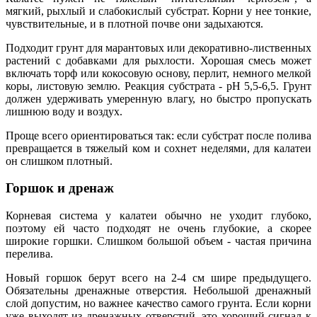
мягкий, рыхлый и слабокислый субстрат. Корни у нее тонкие,
чувствительные, и в плотной почве они задыхаются.
Подходит грунт для марантовых или декоративно-лиственных
растений с добавками для рыхлости. Хорошая смесь может
включать торф или кокосовую основу, перлит, немного мелкой
коры, листовую землю. Реакция субстрата - pH 5,5-6,5. Грунт
должен удерживать умеренную влагу, но быстро пропускать
лишнюю воду и воздух.
Проще всего ориентироваться так: если субстрат после полива
превращается в тяжелый ком и сохнет неделями, для калатеи
он слишком плотный.
Горшок и дренаж
Корневая система у калатеи обычно не уходит глубоко,
поэтому ей часто подходят не очень глубокие, а скорее
широкие горшки. Слишком большой объем - частая причина
перелива.
Новый горшок берут всего на 2-4 см шире предыдущего.
Обязательны дренажные отверстия. Небольшой дренажный
слой допустим, но важнее качество самого грунта. Если корни
уже выходят из дренажных отверстий, это хороший сигнал к