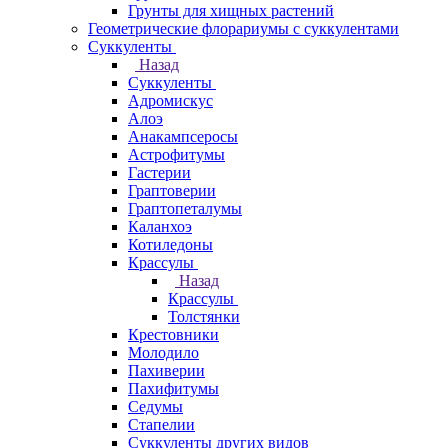
Грунты для хищных растений
Геометрические флорариумы с суккулентами
Суккуленты
Назад
Суккуленты
Адромискус
Алоэ
Анакампсеросы
Астрофитумы
Гастерии
Граптоверии
Граптопеталумы
Каланхоэ
Котиледоны
Крассулы
Назад
Крассулы
Толстянки
Крестовники
Молодило
Пахиверии
Пахифитумы
Седумы
Стапелии
Суккуленты других видов