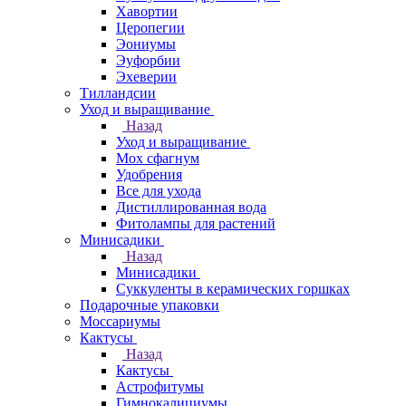
Хавортии
Церопегии
Эониумы
Эуфорбии
Эхеверии
Тилландсии
Уход и выращивание
Назад
Уход и выращивание
Мох сфагнум
Удобрения
Все для ухода
Дистиллированная вода
Фитолампы для растений
Минисадики
Назад
Минисадики
Суккуленты в керамических горшках
Подарочные упаковки
Моссариумы
Кактусы
Назад
Кактусы
Астрофитумы
Гимнокалициумы