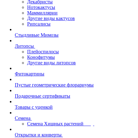
Декабристы
Нотокактусы
Маммиллярии
Другие виды кактусов
Рипсалисы
Стыдливые Мимозы
Литопсы
Плейоспилосы
Конофитумы
Другие виды литопсов
Фитокартины
Пустые геометрические флорариумы
Подарочные сертификаты
Товары с уценкой
Семена
Семена Хищных растений
Открытки и конверты