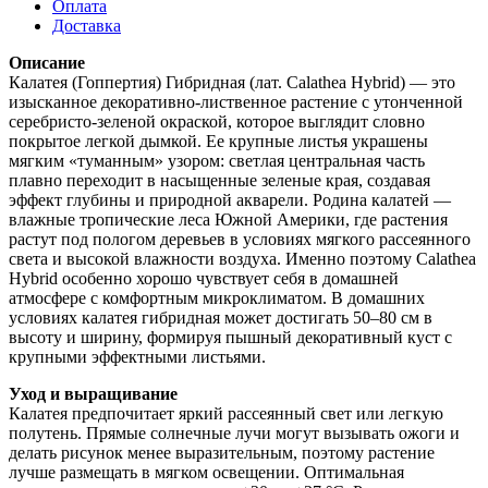
Оплата
Доставка
Описание
Калатея (Гоппертия) Гибридная (лат. Calathea Hybrid) — это
изысканное декоративно-лиственное растение с утонченной
серебристо-зеленой окраской, которое выглядит словно
покрытое легкой дымкой. Ее крупные листья украшены
мягким «туманным» узором: светлая центральная часть
плавно переходит в насыщенные зеленые края, создавая
эффект глубины и природной акварели. Родина калатей —
влажные тропические леса Южной Америки, где растения
растут под пологом деревьев в условиях мягкого рассеянного
света и высокой влажности воздуха. Именно поэтому Calathea
Hybrid особенно хорошо чувствует себя в домашней
атмосфере с комфортным микроклиматом. В домашних
условиях калатея гибридная может достигать 50–80 см в
высоту и ширину, формируя пышный декоративный куст с
крупными эффектными листьями.
Уход и выращивание
Калатея предпочитает яркий рассеянный свет или легкую
полутень. Прямые солнечные лучи могут вызывать ожоги и
делать рисунок менее выразительным, поэтому растение
лучше размещать в мягком освещении. Оптимальная