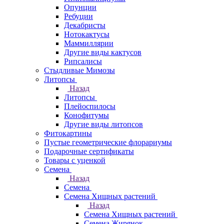
Опунции
Ребуции
Декабристы
Нотокактусы
Маммиллярии
Другие виды кактусов
Рипсалисы
Стыдливые Мимозы
Литопсы
Назад
Литопсы
Плейоспилосы
Конофитумы
Другие виды литопсов
Фитокартины
Пустые геометрические флорариумы
Подарочные сертификаты
Товары с уценкой
Семена
Назад
Семена
Семена Хищных растений
Назад
Семена Хищных растений
Семена Жирянок