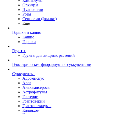
Кампанулы
Орхидеи
Пуансеттии
Розы
Сенполии (фиалки)
Еще
Горшки и кашпо
Кашпо
Горшки
Грунты
Грунты для хищных растений
Геометрические флорариумы с суккулентами
Суккуленты
Адромискус
Алоэ
Анакампсеросы
Астрофитумы
Гастерии
Граптоверии
Граптопеталумы
Каланхоэ