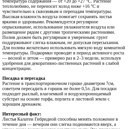
температура содержания — от +20 до +27 °C. Растение
теплолюбиво, не переносит холод ниже +16 °C и
чувствительно к сквознякам и перепадам температуры.
Высокая влажность воздуха помогает сохранять листья
яркими и здоровыми. Рекомендуется регулярное
опрыскивание, использование увлажнителя воздуха или
размещение рядом с другими тропическими растениями.
Полив должен быть регулярным и умеренным: грунт
поддерживают слегка влажным, не допуская пересыхания.
Для полива желательно использовать мягкую воду комнатной
температуры. Подкормки проводят в период активного роста
— весной и летом — примерно раз в 2–3 недели, используя
удобрения для декоративно-лиственных растений в слабой
концентрации.
Посадка и пересадка
Растение в транспортировочном горшке диаметром 7см,
советуем пересадить в горшок не более 0,5л. Для посадки
подходит рыхлый, влагоемкий и воздухопроницаемый
субстрат на основе торфа, перлита и листовой земли с
хорошим дренажем.
Интересный факт:
Листья Калатеи Гибридной способны менять положение в
течение дня — вечером они слегка поднимаются вверх, а