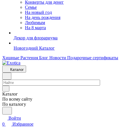
Конверты для денег
Семье
На новый год
На день рождения
Любимым
На 8 марта
Декор для флорариума
Новогодний Каталог
Хищные Растения
Блог
Новости
Подарочные сертификаты
Каталог
Каталог
По всему сайту
По каталогу
Войти
0
Избранное