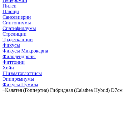
Пеперомии
Пилеи
Плющи
Сансевиерии
Сингониумы
Спатифиллумы
Стрелиции
Традесканции
Фикусы
Фикусы Микрокарпа
Филодендроны
Фиттонии
Хойи
Шизматоглоттисы
Эпипремнумы
Фикусы Пумила
–
Калатея (Гоппертия) Гибридная (Calathea Hybrid) D7см