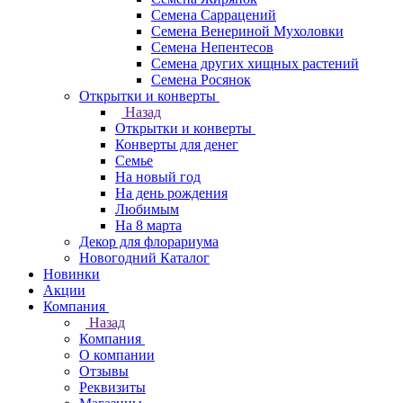
Семена Саррацений
Семена Венериной Мухоловки
Семена Непентесов
Семена других хищных растений
Семена Росянок
Открытки и конверты
Назад
Открытки и конверты
Конверты для денег
Семье
На новый год
На день рождения
Любимым
На 8 марта
Декор для флорариума
Новогодний Каталог
Новинки
Акции
Компания
Назад
Компания
О компании
Отзывы
Реквизиты