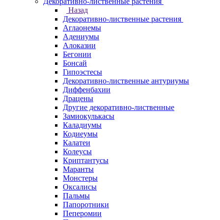
Декоративно-лиственные растения
Назад
Декоративно-лиственные растения
Аглаонемы
Адениумы
Алоказии
Бегонии
Бонсай
Гипоэстесы
Декоративно-лиственные антуриумы
Диффенбахии
Драцены
Другие декоративно-лиственные
Замиокулькасы
Каладиумы
Кодиеумы
Калатеи
Колеусы
Криптантусы
Маранты
Монстеры
Оксалисы
Пальмы
Папоротники
Пеперомии