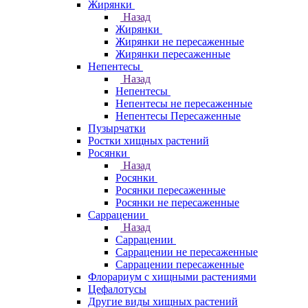
Жирянки
Назад
Жирянки
Жирянки не пересаженные
Жирянки пересаженные
Непентесы
Назад
Непентесы
Непентесы не пересаженные
Непентесы Пересаженные
Пузырчатки
Ростки хищных растений
Росянки
Назад
Росянки
Росянки пересаженные
Росянки не пересаженные
Саррацении
Назад
Саррацении
Саррацении не пересаженные
Саррацении пересаженные
Флорариум с хищными растениями
Цефалотусы
Другие виды хищных растений