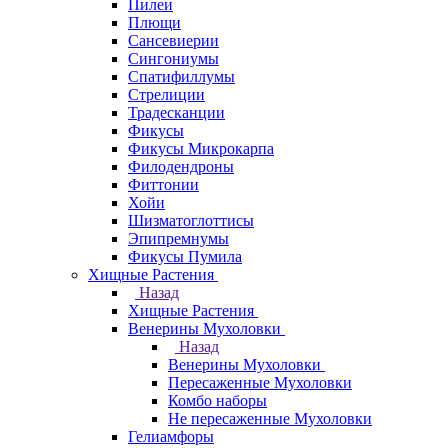
Пилеи
Плющи
Сансевиерии
Сингониумы
Спатифиллумы
Стрелиции
Традесканции
Фикусы
Фикусы Микрокарпа
Филодендроны
Фиттонии
Хойи
Шизматоглоттисы
Эпипремнумы
Фикусы Пумила
Хищные Растения
Назад
Хищные Растения
Венерины Мухоловки
Назад
Венерины Мухоловки
Пересаженные Мухоловки
Комбо наборы
Не пересаженные Мухоловки
Гелиамфоры