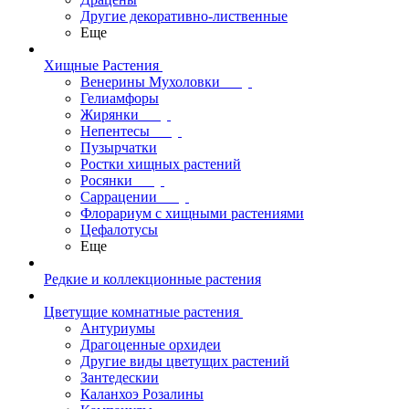
Другие декоративно-лиственные
Еще
Хищные Растения
Венерины Мухоловки
Гелиамфоры
Жирянки
Непентесы
Пузырчатки
Ростки хищных растений
Росянки
Саррацении
Флорариум с хищными растениями
Цефалотусы
Еще
Редкие и коллекционные растения
Цветущие комнатные растения
Антуриумы
Драгоценные орхидеи
Другие виды цветущих растений
Зантедескии
Каланхоэ Розалины