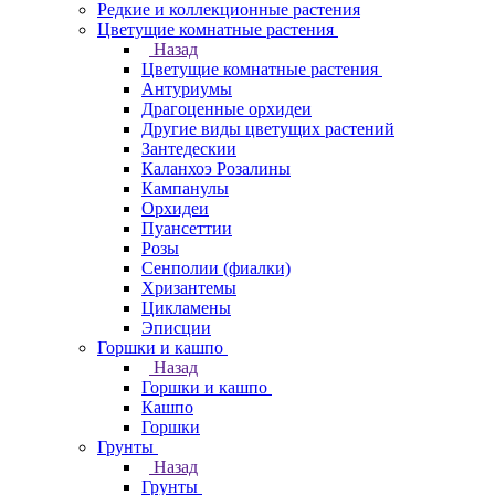
Редкие и коллекционные растения
Цветущие комнатные растения
Назад
Цветущие комнатные растения
Антуриумы
Драгоценные орхидеи
Другие виды цветущих растений
Зантедескии
Каланхоэ Розалины
Кампанулы
Орхидеи
Пуансеттии
Розы
Сенполии (фиалки)
Хризантемы
Цикламены
Эписции
Горшки и кашпо
Назад
Горшки и кашпо
Кашпо
Горшки
Грунты
Назад
Грунты