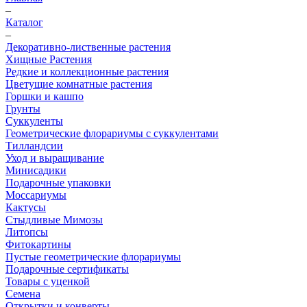
–
Каталог
–
Декоративно-лиственные растения
Хищные Растения
Редкие и коллекционные растения
Цветущие комнатные растения
Горшки и кашпо
Грунты
Суккуленты
Геометрические флорариумы с суккулентами
Тилландсии
Уход и выращивание
Минисадики
Подарочные упаковки
Моссариумы
Кактусы
Стыдливые Мимозы
Литопсы
Фитокартины
Пустые геометрические флорариумы
Подарочные сертификаты
Товары с уценкой
Семена
Открытки и конверты