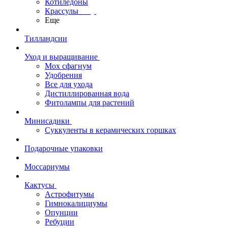
Котиледоны
Крассулы
Еще
Тилландсии
Уход и выращивание
Мох сфагнум
Удобрения
Все для ухода
Дистиллированная вода
Фитолампы для растений
Минисадики
Суккуленты в керамических горшках
Подарочные упаковки
Моссариумы
Кактусы
Астрофитумы
Гимнокалициумы
Опунции
Ребуции