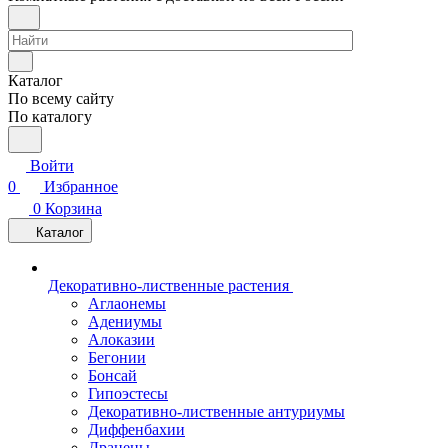
Каталог
По всему сайту
По каталогу
Войти
0
Избранное
0
Корзина
Каталог
Декоративно-лиственные растения
Аглаонемы
Адениумы
Алоказии
Бегонии
Бонсай
Гипоэстесы
Декоративно-лиственные антуриумы
Диффенбахии
Драцены