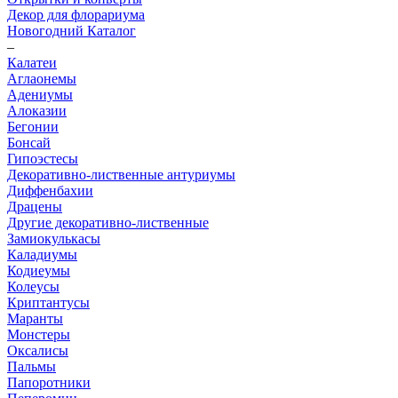
Декор для флорариума
Новогодний Каталог
–
Калатеи
Аглаонемы
Адениумы
Алоказии
Бегонии
Бонсай
Гипоэстесы
Декоративно-лиственные антуриумы
Диффенбахии
Драцены
Другие декоративно-лиственные
Замиокулькасы
Каладиумы
Кодиеумы
Колеусы
Криптантусы
Маранты
Монстеры
Оксалисы
Пальмы
Папоротники