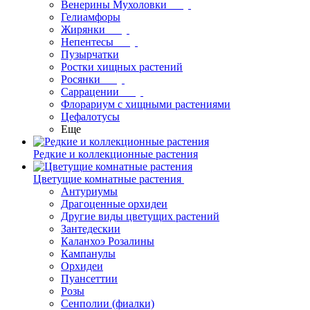
Венерины Мухоловки
Гелиамфоры
Жирянки
Непентесы
Пузырчатки
Ростки хищных растений
Росянки
Саррацении
Флорариум с хищными растениями
Цефалотусы
Еще
Редкие и коллекционные растения
Цветущие комнатные растения
Антуриумы
Драгоценные орхидеи
Другие виды цветущих растений
Зантедескии
Каланхоэ Розалины
Кампанулы
Орхидеи
Пуансеттии
Розы
Сенполии (фиалки)