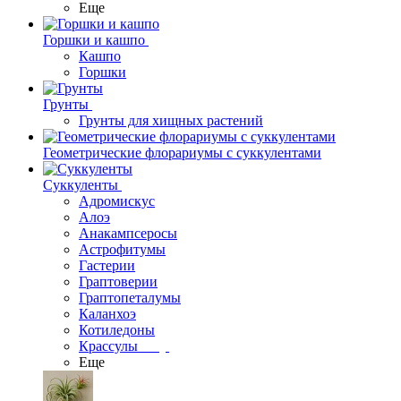
Еще
Горшки и кашпо
Кашпо
Горшки
Грунты
Грунты для хищных растений
Геометрические флорариумы с суккулентами
Суккуленты
Адромискус
Алоэ
Анакампсеросы
Астрофитумы
Гастерии
Граптоверии
Граптопеталумы
Каланхоэ
Котиледоны
Крассулы
Еще