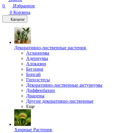
0
Избранное
0
Корзина
Каталог
Декоративно-лиственные растения
Аглаонемы
Адениумы
Алоказии
Бегонии
Бонсай
Гипоэстесы
Декоративно-лиственные антуриумы
Диффенбахии
Драцены
Другие декоративно-лиственные
Еще
Хищные Растения