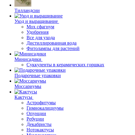
Тилландсии
Уход и выращивание
Мох сфагнум
Удобрения
Все для ухода
Дистиллированная вода
Фитолампы для растений
Минисадики
Суккуленты в керамических горшках
Подарочные упаковки
Моссариумы
Кактусы
Астрофитумы
Гимнокалициумы
Опунции
Ребуции
Декабристы
Нотокактусы