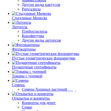
Маммиллярии
Другие виды кактусов
Рипсалисы
Стыдливые Мимозы
Литопсы
Плейоспилосы
Конофитумы
Другие виды литопсов
Фитокартины
Пустые геометрические флорариумы
Подарочные сертификаты
Товары с уценкой
Семена
Семена Хищных растений
Открытки и конверты
Конверты для денег
Семье