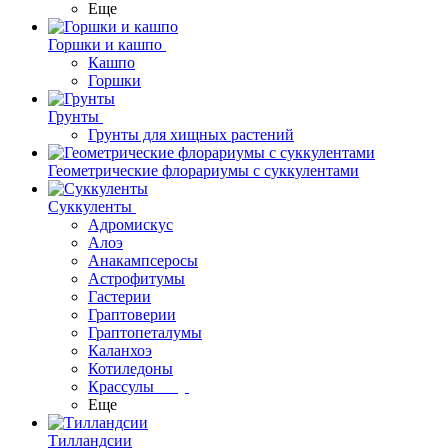
Еще
Горшки и кашпо
Кашпо
Горшки
Грунты
Грунты для хищных растений
Геометрические флорариумы с суккулентами
Суккуленты
Адромискус
Алоэ
Анакампсеросы
Астрофитумы
Гастерии
Граптоверии
Граптопеталумы
Каланхоэ
Котиледоны
Крассулы
Еще
Тилландсии