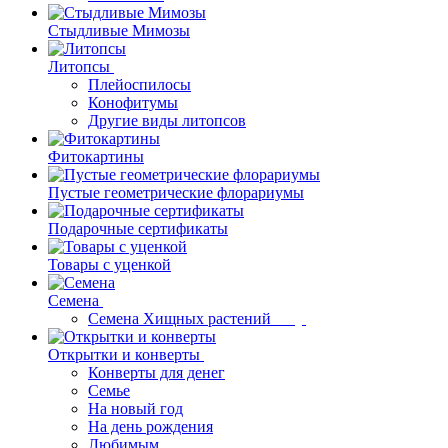
Стыдливые Мимозы
Литопсы
Плейоспилосы
Конофитумы
Другие виды литопсов
Фитокартины
Пустые геометрические флорариумы
Подарочные сертификаты
Товары с уценкой
Семена
Семена Хищных растений
Открытки и конверты
Конверты для денег
Семье
На новый год
На день рождения
Любимым