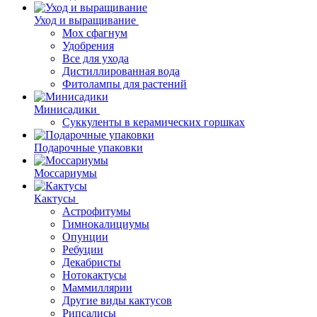
Уход и выращивание
Мох сфагнум
Удобрения
Все для ухода
Дистиллированная вода
Фитолампы для растений
Минисадики
Суккуленты в керамических горшках
Подарочные упаковки
Моссариумы
Кактусы
Астрофитумы
Гимнокалициумы
Опунции
Ребуции
Декабристы
Нотокактусы
Маммиллярии
Другие виды кактусов
Рипсалисы