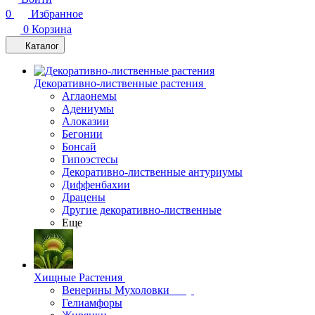
0
Избранное
0
Корзина
Каталог
Декоративно-лиственные растения
Аглаонемы
Адениумы
Алоказии
Бегонии
Бонсай
Гипоэстесы
Декоративно-лиственные антуриумы
Диффенбахии
Драцены
Другие декоративно-лиственные
Еще
Хищные Растения
Венерины Мухоловки
Гелиамфоры