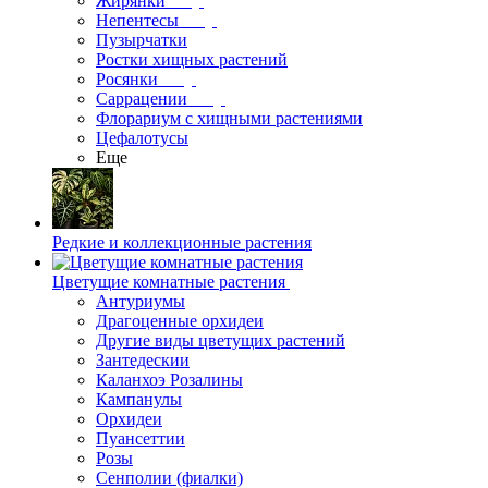
Жирянки
Непентесы
Пузырчатки
Ростки хищных растений
Росянки
Саррацении
Флорариум с хищными растениями
Цефалотусы
Еще
Редкие и коллекционные растения
Цветущие комнатные растения
Антуриумы
Драгоценные орхидеи
Другие виды цветущих растений
Зантедескии
Каланхоэ Розалины
Кампанулы
Орхидеи
Пуансеттии
Розы
Сенполии (фиалки)