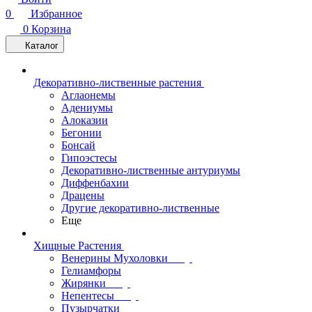
0
Избранное
0
Корзина
Каталог
Декоративно-лиственные растения
Аглаонемы
Адениумы
Алоказии
Бегонии
Бонсай
Гипоэстесы
Декоративно-лиственные антуриумы
Диффенбахии
Драцены
Другие декоративно-лиственные
Еще
Хищные Растения
Венерины Мухоловки
Гелиамфоры
Жирянки
Непентесы
Пузырчатки