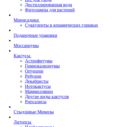
Дистиллированная вода
Фитолампы для растений
Минисадики
Суккуленты в керамических горшках
Подарочные упаковки
Моссариумы
Кактусы
Астрофитумы
Гимнокалициумы
Опунции
Ребуции
Декабристы
Нотокактусы
Маммиллярии
Другие виды кактусов
Рипсалисы
Стыдливые Мимозы
Литопсы