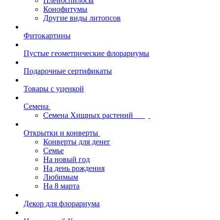
Плейоспилосы
Конофитумы
Другие виды литопсов
Фитокартины
Пустые геометрические флорариумы
Подарочные сертификаты
Товары с уценкой
Семена
Семена Хищных растений
Открытки и конверты
Конверты для денег
Семье
На новый год
На день рождения
Любимым
На 8 марта
Декор для флорариума