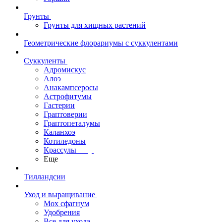
Грунты
Грунты для хищных растений
Геометрические флорариумы с суккулентами
Суккуленты
Адромискус
Алоэ
Анакампсеросы
Астрофитумы
Гастерии
Граптоверии
Граптопеталумы
Каланхоэ
Котиледоны
Крассулы
Еще
Тилландсии
Уход и выращивание
Мох сфагнум
Удобрения
Все для ухода