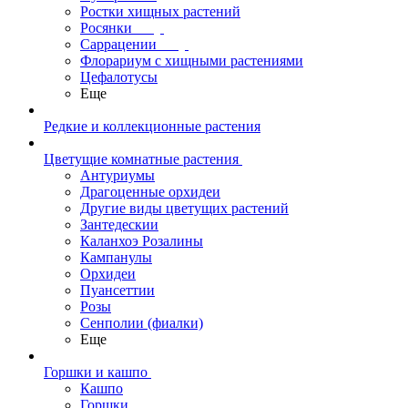
Ростки хищных растений
Росянки
Саррацении
Флорариум с хищными растениями
Цефалотусы
Еще
Редкие и коллекционные растения
Цветущие комнатные растения
Антуриумы
Драгоценные орхидеи
Другие виды цветущих растений
Зантедескии
Каланхоэ Розалины
Кампанулы
Орхидеи
Пуансеттии
Розы
Сенполии (фиалки)
Еще
Горшки и кашпо
Кашпо
Горшки