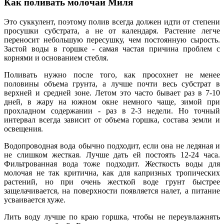
Как поливать молочай Миля
Это суккулент, поэтому полив всегда должен идти от степени
просушки субстрата, а не от календаря. Растение легче
переносит небольшую пересушку, чем постоянную сырость.
Застой воды в горшке - самая частая причина проблем с
корнями и основанием стебля.
Поливать нужно после того, как просохнет не менее
половины объема грунта, а лучше почти весь субстрат в
верхней и средней зоне. Летом это часто бывает раз в 7-10
дней, в жару на южном окне немного чаще, зимой при
прохладном содержании - раз в 2-3 недели. Но точный
интервал всегда зависит от объема горшка, состава земли и
освещения.
Водопроводная вода обычно подходит, если она не ледяная и
не слишком жесткая. Лучше дать ей постоять 12-24 часа.
Фильтрованная вода тоже подходит. Жесткость воды для
молочая не так критична, как для капризных тропических
растений, но при очень жесткой воде грунт быстрее
защелачивается, на поверхности появляется налет, а питание
усваивается хуже.
Лить воду лучше по краю горшка, чтобы не переувлажнять