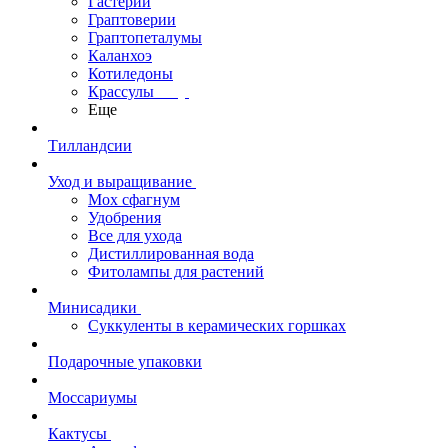
Гастерии
Граптоверии
Граптопеталумы
Каланхоэ
Котиледоны
Крассулы
Еще
Тилландсии
Уход и выращивание
Мох сфагнум
Удобрения
Все для ухода
Дистиллированная вода
Фитолампы для растений
Минисадики
Суккуленты в керамических горшках
Подарочные упаковки
Моссариумы
Кактусы