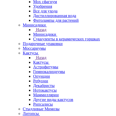
Мох сфагнум
Удобрения
Все для ухода
Дистиллированная вода
Фитолампы для растений
Минисадики
Назад
Минисадики
Суккуленты в керамических горшках
Подарочные упаковки
Моссариумы
Кактусы
Назад
Кактусы
Астрофитумы
Гимнокалициумы
Опунции
Ребуции
Декабристы
Нотокактусы
Маммиллярии
Другие виды кактусов
Рипсалисы
Стыдливые Мимозы
Литопсы