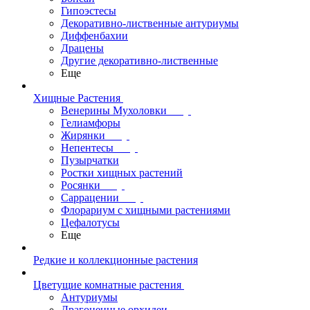
Гипоэстесы
Декоративно-лиственные антуриумы
Диффенбахии
Драцены
Другие декоративно-лиственные
Еще
Хищные Растения
Венерины Мухоловки
Гелиамфоры
Жирянки
Непентесы
Пузырчатки
Ростки хищных растений
Росянки
Саррацении
Флорариум с хищными растениями
Цефалотусы
Еще
Редкие и коллекционные растения
Цветущие комнатные растения
Антуриумы
Драгоценные орхидеи