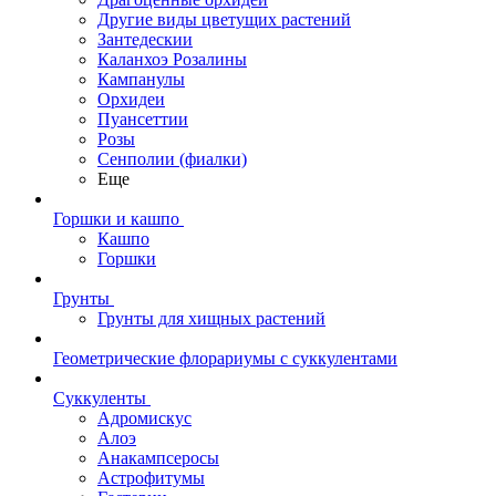
Другие виды цветущих растений
Зантедескии
Каланхоэ Розалины
Кампанулы
Орхидеи
Пуансеттии
Розы
Сенполии (фиалки)
Еще
Горшки и кашпо
Кашпо
Горшки
Грунты
Грунты для хищных растений
Геометрические флорариумы с суккулентами
Суккуленты
Адромискус
Алоэ
Анакампсеросы
Астрофитумы