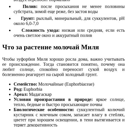
Полив:
после просыхания не менее половины
субстрата, зимой еще реже, без застоя воды
Грунт:
рыхлый, минеральный, для суккулентов, pH
около 6,0-7,0
Сложность ухода:
низкая или средняя, если есть
очень светлое окно и аккуратный полив
Что за растение молочай Миля
Чтобы эуфорбия Миля хорошо росла дома, важно учитывать
ее происхождение. Тогда становится понятно, почему она
любит солнце, спокойно переносит сухой воздух и
болезненно реагирует на сырой холодный грунт.
Семейство:
Молочайные (Euphorbiaceae)
Род:
Euphorbia
Ареал:
Мадагаскар
Условия произрастания в природе:
яркое солнце,
тепло, бедные и быстро просыхающие почвы
Биологические особенности:
суккулентный колючий
кустарник с млечным соком, запасает влагу в стеблях,
цветет при хорошем освещении, в тени вытягивается и
теряет декоративность