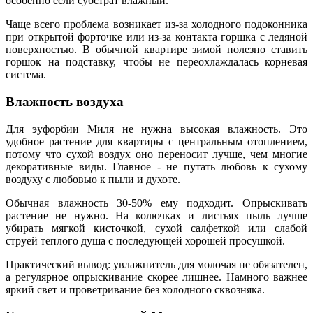
особенно если субстрат влажный.
Чаще всего проблема возникает из-за холодного подоконника
при открытой форточке или из-за контакта горшка с ледяной
поверхностью. В обычной квартире зимой полезно ставить
горшок на подставку, чтобы не переохлаждалась корневая
система.
Влажность воздуха
Для эуфорбии Миля не нужна высокая влажность. Это
удобное растение для квартиры с центральным отоплением,
потому что сухой воздух оно переносит лучше, чем многие
декоративные виды. Главное - не путать любовь к сухому
воздуху с любовью к пыли и духоте.
Обычная влажность 30-50% ему подходит. Опрыскивать
растение не нужно. На колючках и листьях пыль лучше
убирать мягкой кисточкой, сухой салфеткой или слабой
струей теплого душа с последующей хорошей просушкой.
Практический вывод: увлажнитель для молочая не обязателен,
а регулярное опрыскивание скорее лишнее. Намного важнее
яркий свет и проветривание без холодного сквозняка.