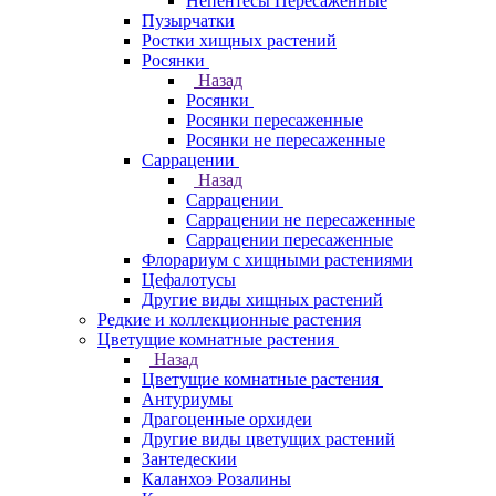
Непентесы Пересаженные
Пузырчатки
Ростки хищных растений
Росянки
Назад
Росянки
Росянки пересаженные
Росянки не пересаженные
Саррацении
Назад
Саррацении
Саррацении не пересаженные
Саррацении пересаженные
Флорариум с хищными растениями
Цефалотусы
Другие виды хищных растений
Редкие и коллекционные растения
Цветущие комнатные растения
Назад
Цветущие комнатные растения
Антуриумы
Драгоценные орхидеи
Другие виды цветущих растений
Зантедескии
Каланхоэ Розалины