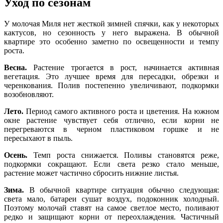
Уход по сезонам
У молочая Миля нет жесткой зимней спячки, как у некоторых
кактусов, но сезонность у него выражена. В обычной
квартире это особенно заметно по освещенности и темпу
роста.
Весна.
Растение трогается в рост, начинается активная
вегетация. Это лучшее время для пересадки, обрезки и
черенкования. Полив постепенно увеличивают, подкормки
возобновляют.
Лето.
Период самого активного роста и цветения. На южном
окне растение чувствует себя отлично, если корни не
перегреваются в черном пластиковом горшке и не
пересыхают в пыль.
Осень.
Темп роста снижается. Поливы становятся реже,
подкормки сокращают. Если света резко стало меньше,
растение может частично сбросить нижние листья.
Зима.
В обычной квартире ситуация обычно следующая:
света мало, батареи сушат воздух, подоконник холодный.
Поэтому молочай ставят на самое светлое место, поливают
редко и защищают корни от переохлаждения. Частичный