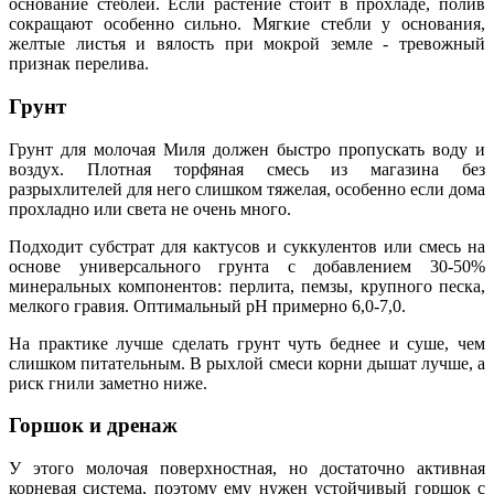
основание стеблей. Если растение стоит в прохладе, полив
сокращают особенно сильно. Мягкие стебли у основания,
желтые листья и вялость при мокрой земле - тревожный
признак перелива.
Грунт
Грунт для молочая Миля должен быстро пропускать воду и
воздух. Плотная торфяная смесь из магазина без
разрыхлителей для него слишком тяжелая, особенно если дома
прохладно или света не очень много.
Подходит субстрат для кактусов и суккулентов или смесь на
основе универсального грунта с добавлением 30-50%
минеральных компонентов: перлита, пемзы, крупного песка,
мелкого гравия. Оптимальный pH примерно 6,0-7,0.
На практике лучше сделать грунт чуть беднее и суше, чем
слишком питательным. В рыхлой смеси корни дышат лучше, а
риск гнили заметно ниже.
Горшок и дренаж
У этого молочая поверхностная, но достаточно активная
корневая система, поэтому ему нужен устойчивый горшок с