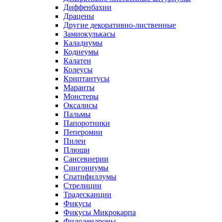
Диффенбахии
Драцены
Другие декоративно-лиственные
Замиокулькасы
Каладиумы
Кодиеумы
Калатеи
Колеусы
Криптантусы
Маранты
Монстеры
Оксалисы
Пальмы
Папоротники
Пеперомии
Пилеи
Плющи
Сансевиерии
Сингониумы
Спатифиллумы
Стрелиции
Традесканции
Фикусы
Фикусы Микрокарпа
Филодендроны