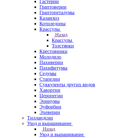
Гастерии
Граптоверии
Граптопеталумы
Каланхоэ
Котиледоны
Крассулы
Назад
Крассулы
Толстянки
Крестовники
Молодило
Пахиверии
Пахифитумы
Седумы
Стапелии
Суккуленты других видов
Хавортии
Церопегии
Эониумы
Эуфорбии
Эхеверии
Тилландсии
Уход и выращивание
Назад
Уход и выращивание