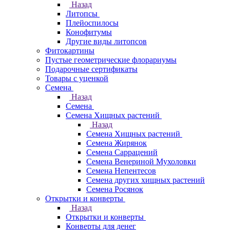
Назад
Литопсы
Плейоспилосы
Конофитумы
Другие виды литопсов
Фитокартины
Пустые геометрические флорариумы
Подарочные сертификаты
Товары с уценкой
Семена
Назад
Семена
Семена Хищных растений
Назад
Семена Хищных растений
Семена Жирянок
Семена Саррацений
Семена Венериной Мухоловки
Семена Непентесов
Семена других хищных растений
Семена Росянок
Открытки и конверты
Назад
Открытки и конверты
Конверты для денег