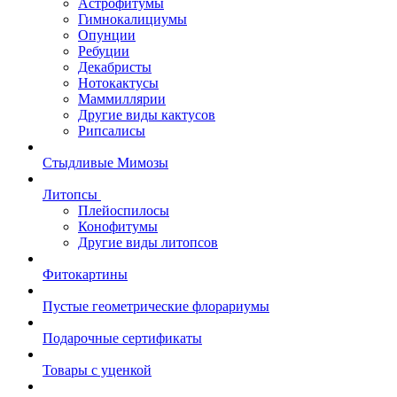
Астрофитумы
Гимнокалициумы
Опунции
Ребуции
Декабристы
Нотокактусы
Маммиллярии
Другие виды кактусов
Рипсалисы
Стыдливые Мимозы
Литопсы
Плейоспилосы
Конофитумы
Другие виды литопсов
Фитокартины
Пустые геометрические флорариумы
Подарочные сертификаты
Товары с уценкой