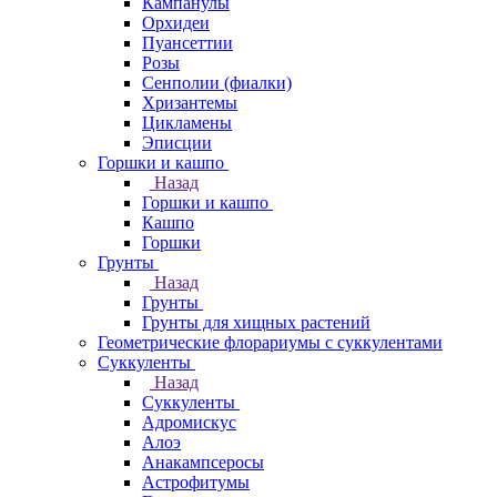
Кампанулы
Орхидеи
Пуансеттии
Розы
Сенполии (фиалки)
Хризантемы
Цикламены
Эписции
Горшки и кашпо
Назад
Горшки и кашпо
Кашпо
Горшки
Грунты
Назад
Грунты
Грунты для хищных растений
Геометрические флорариумы с суккулентами
Суккуленты
Назад
Суккуленты
Адромискус
Алоэ
Анакампсеросы
Астрофитумы