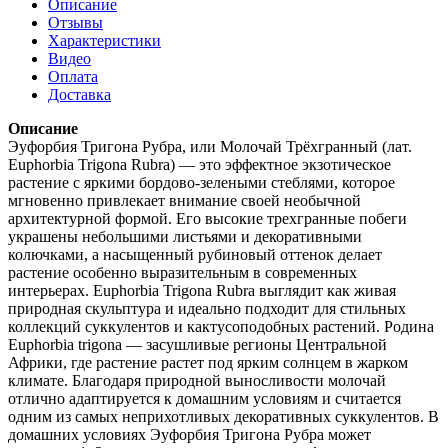
Описание
Отзывы
Характеристики
Видео
Оплата
Доставка
Описание
Эуфорбия Тригона Рубра, или Молочай Трёхгранный (лат.
Euphorbia Trigona Rubra) — это эффектное экзотическое
растение с яркими бордово-зелеными стеблями, которое
мгновенно привлекает внимание своей необычной
архитектурной формой. Его высокие трехгранные побеги
украшены небольшими листьями и декоративными
колючками, а насыщенный рубиновый оттенок делает
растение особенно выразительным в современных
интерьерах. Euphorbia Trigona Rubra выглядит как живая
природная скульптура и идеально подходит для стильных
коллекций суккулентов и кактусоподобных растений. Родина
Euphorbia trigona — засушливые регионы Центральной
Африки, где растение растет под ярким солнцем в жарком
климате. Благодаря природной выносливости молочай
отлично адаптируется к домашним условиям и считается
одним из самых неприхотливых декоративных суккулентов. В
домашних условиях Эуфорбия Тригона Рубра может