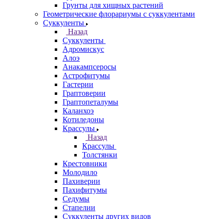
Грунты для хищных растений
Геометрические флорариумы с суккулентами
Суккуленты
Назад
Суккуленты
Адромискус
Алоэ
Анакампсеросы
Астрофитумы
Гастерии
Граптоверии
Граптопеталумы
Каланхоэ
Котиледоны
Крассулы
Назад
Крассулы
Толстянки
Крестовники
Молодило
Пахиверии
Пахифитумы
Седумы
Стапелии
Суккуленты других видов