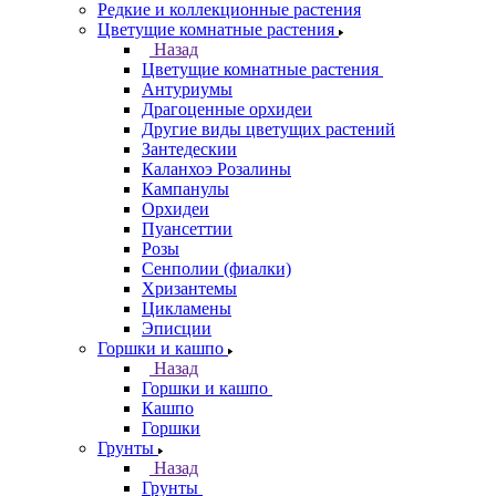
Редкие и коллекционные растения
Цветущие комнатные растения
Назад
Цветущие комнатные растения
Антуриумы
Драгоценные орхидеи
Другие виды цветущих растений
Зантедескии
Каланхоэ Розалины
Кампанулы
Орхидеи
Пуансеттии
Розы
Сенполии (фиалки)
Хризантемы
Цикламены
Эписции
Горшки и кашпо
Назад
Горшки и кашпо
Кашпо
Горшки
Грунты
Назад
Грунты