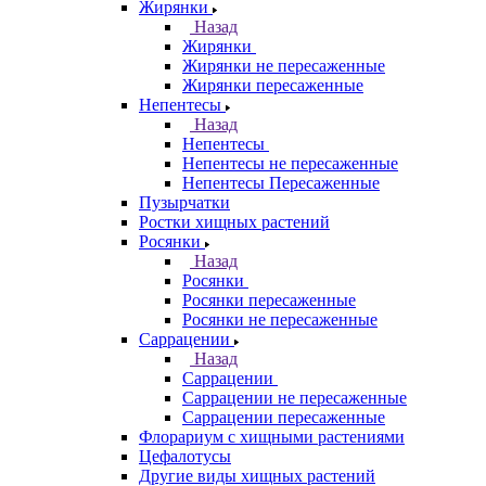
Жирянки
Назад
Жирянки
Жирянки не пересаженные
Жирянки пересаженные
Непентесы
Назад
Непентесы
Непентесы не пересаженные
Непентесы Пересаженные
Пузырчатки
Ростки хищных растений
Росянки
Назад
Росянки
Росянки пересаженные
Росянки не пересаженные
Саррацении
Назад
Саррацении
Саррацении не пересаженные
Саррацении пересаженные
Флорариум с хищными растениями
Цефалотусы
Другие виды хищных растений