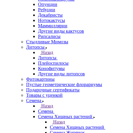
Опунции
Ребуции
Декабристы
Нотокактусы
Маммиллярии
Другие виды кактусов
Рипсалисы
Стыдливые Мимозы
Литопсы
Назад
Литопсы
Плейоспилосы
Конофитумы
Другие виды литопсов
Фитокартины
Пустые геометрические флорариумы
Подарочные сертификаты
Товары с уценкой
Семена
Назад
Семена
Семена Хищных растений
Назад
Семена Хищных растений
Семена Жирянок