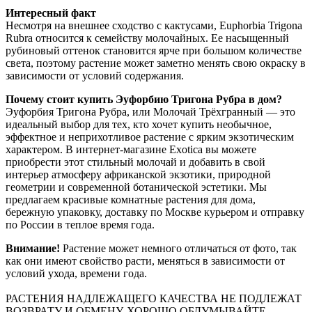
Интересный факт
Несмотря на внешнее сходство с кактусами, Euphorbia Trigona
Rubra относится к семейству молочайных. Ее насыщенный
рубиновый оттенок становится ярче при большом количестве
света, поэтому растение может заметно менять свою окраску в
зависимости от условий содержания.
Почему стоит купить Эуфорбию Тригона Рубра в дом?
Эуфорбия Тригона Рубра, или Молочай Трёхгранный — это
идеальный выбор для тех, кто хочет купить необычное,
эффектное и неприхотливое растение с ярким экзотическим
характером. В интернет-магазине Exotica вы можете
приобрести этот стильный молочай и добавить в свой
интерьер атмосферу африканской экзотики, природной
геометрии и современной ботанической эстетики. Мы
предлагаем красивые комнатные растения для дома,
бережную упаковку, доставку по Москве курьером и отправку
по России в теплое время года.
Внимание!
Растение может немного отличаться от фото, так
как они имеют свойство расти, меняться в зависимости от
условий ухода, времени года.
РАСТЕНИЯ НАДЛЕЖАЩЕГО КАЧЕСТВА НЕ ПОДЛЕЖАТ
ВОЗВРАТУ И ОБМЕНУ. ХОРОШО ОБДУМЫВАЙТЕ,