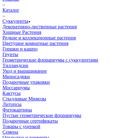
–
Каталог
–
Суккуленты
Декоративно-лиственные растения
Хищные Растения
Редкие и коллекционные растения
Цветущие комнатные растения
Горшки и кашпо
Грунты
Геометрические флорариумы с суккулентами
Тилландсии
Уход и выращивание
Минисадики
Подарочные упаковки
Моссариумы
Кактусы
Стыдливые Мимозы
Литопсы
Фитокартины
Пустые геометрические флорариумы
Подарочные сертификаты
Товары с уценкой
Семена
Открытки и конверты