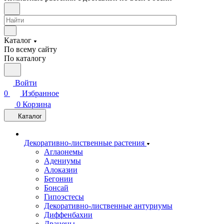
Каталог
По всему сайту
По каталогу
Войти
0
Избранное
0
Корзина
Каталог
Декоративно-лиственные растения
Аглаонемы
Адениумы
Алоказии
Бегонии
Бонсай
Гипоэстесы
Декоративно-лиственные антуриумы
Диффенбахии
Драцены