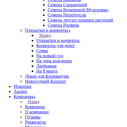
Семена Саррацений
Семена Венериной Мухоловки
Семена Непентесов
Семена других хищных растений
Семена Росянок
Открытки и конверты
Назад
Открытки и конверты
Конверты для денег
Семье
На новый год
На день рождения
Любимым
На 8 марта
Декор для флорариума
Новогодний Каталог
Новинки
Акции
Компания
Назад
Компания
О компании
Отзывы
Реквизиты