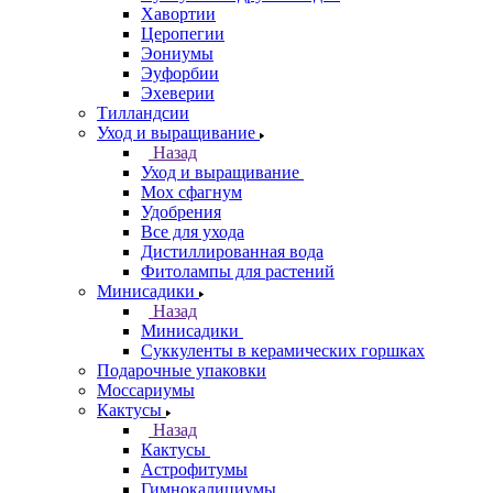
Хавортии
Церопегии
Эониумы
Эуфорбии
Эхеверии
Тилландсии
Уход и выращивание
Назад
Уход и выращивание
Мох сфагнум
Удобрения
Все для ухода
Дистиллированная вода
Фитолампы для растений
Минисадики
Назад
Минисадики
Суккуленты в керамических горшках
Подарочные упаковки
Моссариумы
Кактусы
Назад
Кактусы
Астрофитумы
Гимнокалициумы