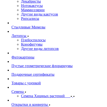
Декабристы
Нотокактусы
Маммиллярии
Другие виды кактусов
Рипсалисы
Стыдливые Мимозы
Литопсы
Плейоспилосы
Конофитумы
Другие виды литопсов
Фитокартины
Пустые геометрические флорариумы
Подарочные сертификаты
Товары с уценкой
Семена
Семена Хищных растений
Открытки и конверты