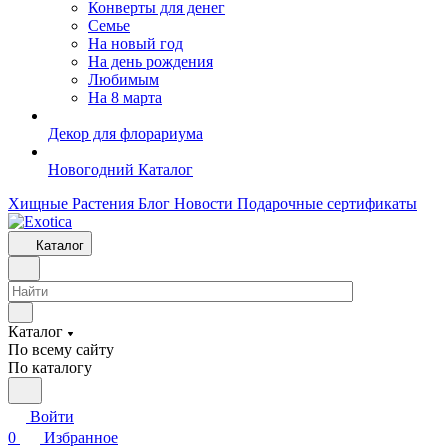
Конверты для денег
Семье
На новый год
На день рождения
Любимым
На 8 марта
Декор для флорариума
Новогодний Каталог
Хищные Растения
Блог
Новости
Подарочные сертификаты
Каталог
Каталог
По всему сайту
По каталогу
Войти
0
Избранное