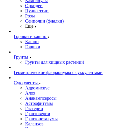
Кампанулы
Орхидеи
Пуансеттии
Розы
Сенполии (фиалки)
Еще
Горшки и кашпо
Кашпо
Горшки
Грунты
Грунты для хищных растений
Геометрические флорариумы с суккулентами
Суккуленты
Адромискус
Алоэ
Анакампсеросы
Астрофитумы
Гастерии
Граптоверии
Граптопеталумы
Каланхоэ