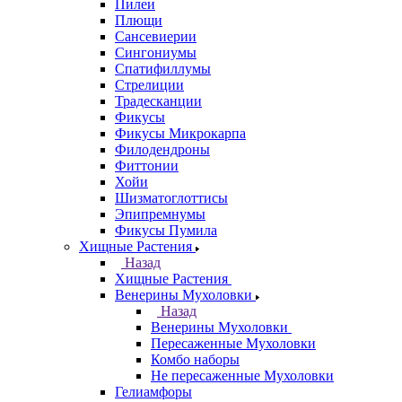
Пилеи
Плющи
Сансевиерии
Сингониумы
Спатифиллумы
Стрелиции
Традесканции
Фикусы
Фикусы Микрокарпа
Филодендроны
Фиттонии
Хойи
Шизматоглоттисы
Эпипремнумы
Фикусы Пумила
Хищные Растения
Назад
Хищные Растения
Венерины Мухоловки
Назад
Венерины Мухоловки
Пересаженные Мухоловки
Комбо наборы
Не пересаженные Мухоловки
Гелиамфоры