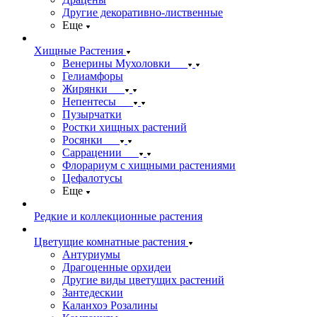
Другие декоративно-лиственные
Еще
Хищные Растения
Венерины Мухоловки
Гелиамфоры
Жирянки
Непентесы
Пузырчатки
Ростки хищных растений
Росянки
Саррацении
Флорариум с хищными растениями
Цефалотусы
Еще
Редкие и коллекционные растения
Цветущие комнатные растения
Антуриумы
Драгоценные орхидеи
Другие виды цветущих растений
Зантедескии
Каланхоэ Розалины