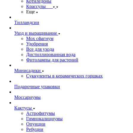
Котиледоны
Крассулы
Еще
Тилландсии
Уход и выращивание
Мох сфагнум
Удобрения
Все для ухода
Дистиллированная вода
Фитолампы для растений
Минисадики
Суккуленты в керамических горшках
Подарочные упаковки
Моссариумы
Кактусы
Астрофитумы
Гимнокалициумы
Опунции
Ребуции