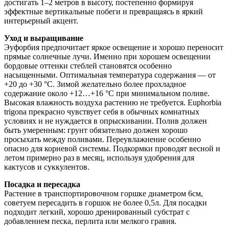
достигать 1–2 метров в высоту, постепенно формируя
эффектные вертикальные побеги и превращаясь в яркий
интерьерный акцент.
Уход и выращивание
Эуфорбия предпочитает яркое освещение и хорошо переносит
прямые солнечные лучи. Именно при хорошем освещении
бордовые оттенки стеблей становятся особенно
насыщенными. Оптимальная температура содержания — от
+20 до +30 °C. Зимой желательно более прохладное
содержание около +12…+16 °C при минимальном поливе.
Высокая влажность воздуха растению не требуется. Euphorbia
trigona прекрасно чувствует себя в обычных комнатных
условиях и не нуждается в опрыскивании. Полив должен
быть умеренным: грунт обязательно должен хорошо
просыхать между поливами. Переувлажнение особенно
опасно для корневой системы. Подкормки проводят весной и
летом примерно раз в месяц, используя удобрения для
кактусов и суккулентов.
Посадка и пересадка
Растение в транспортировочном горшке диаметром 6см,
советуем пересадить в горшок не более 0,5л. Для посадки
подходит легкий, хорошо дренированный субстрат с
добавлением песка, перлита или мелкого гравия.