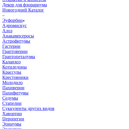
Декор для флорариума
Новогодний Каталог
–
Эуфорбии
Адромискус
Алоэ
Анакампсеросы
Астрофитумы
Гастерии
Граптоверии
Граптопеталумы
Каланхоэ
Котиледоны
Крассулы
Крестовники
Молодило
Пахиверии
Пахифитумы
Седумы
Стапелии
Суккуленты других видов
Хавортии
Церопегии
Эониумы