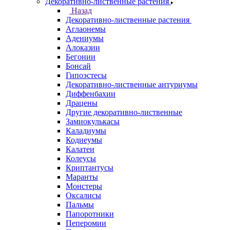
Декоративно-лиственные растения
Назад
Декоративно-лиственные растения
Аглаонемы
Адениумы
Алоказии
Бегонии
Бонсай
Гипоэстесы
Декоративно-лиственные антуриумы
Диффенбахии
Драцены
Другие декоративно-лиственные
Замиокулькасы
Каладиумы
Кодиеумы
Калатеи
Колеусы
Криптантусы
Маранты
Монстеры
Оксалисы
Пальмы
Папоротники
Пеперомии