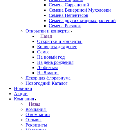
Семена Саррацений
Семена Венериной Мухоловки
Семена Непентесов
Семена других хищных растений
Семена Росянок
Открытки и конверты
Назад
Открытки и конверты
Конверты для денег
Семье
На новый год
На день рождения
Любимым
На 8 марта
Декор для флорариума
Новогодний Каталог
Новинки
Акции
Компания
Назад
Компания
О компании
Отзывы
Реквизиты