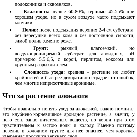
подоконника и сквозняков.
Влажность:
лучше 60-80%, терпимо 45-55% при
хорошем уходе, но в сухом воздухе часто подсыхают
кончики.
Полив:
после подсыхания верхних 2-4 см субстрата,
без пересушки всего кома и без постоянной сырости;
зимой полив заметно реже.
Грунт:
рыхлый, влагоемкий, но
воздухопроницаемый субстрат для ароидных, pH
примерно 5,5-6,5, с корой, перлитом, кокосом или
крупным разрыхлителем.
Сложность ухода:
средняя - растение не любит
крайностей и быстрее декоративно страдает от ошибок,
чем многие неприхотливые ароидные.
Что за растение алоказия
Чтобы правильно понять уход за алоказией, важно помнить:
это клубнево-корневищное ароидное растение, а значит, у
него есть запас питательных веществ, но корни при этом
чувствительны к застою воды и холоду. Именно поэтому
перелив в холодном грунте для нее опаснее, чем короткая
умеренная просушка верхнего слоя.