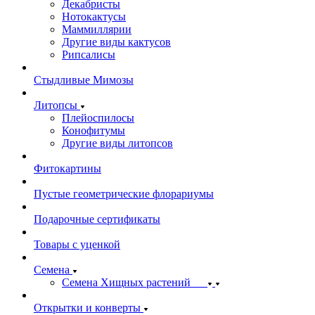
Декабристы
Нотокактусы
Маммиллярии
Другие виды кактусов
Рипсалисы
Стыдливые Мимозы
Литопсы
Плейоспилосы
Конофитумы
Другие виды литопсов
Фитокартины
Пустые геометрические флорариумы
Подарочные сертификаты
Товары с уценкой
Семена
Семена Хищных растений
Открытки и конверты