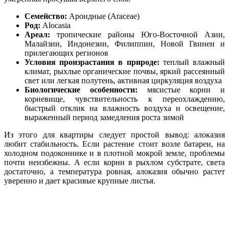
Семейство:
Ароидные (Araceae)
Род:
Alocasia
Ареал:
тропические районы Юго-Восточной Азии,
Малайзии, Индонезии, Филиппин, Новой Гвинеи и
прилегающих регионов
Условия произрастания в природе:
теплый влажный
климат, рыхлые органические почвы, яркий рассеянный
свет или легкая полутень, активная циркуляция воздуха
Биологические особенности:
мясистые корни и
корневище, чувствительность к переохлаждению,
быстрый отклик на влажность воздуха и освещение,
выраженный период замедления роста зимой
Из этого для квартиры следует простой вывод: алоказия
любит стабильность. Если растение стоит возле батареи, на
холодном подоконнике и в плотной мокрой земле, проблемы
почти неизбежны. А если корни в рыхлом субстрате, света
достаточно, а температура ровная, алоказия обычно растет
уверенно и дает красивые крупные листья.