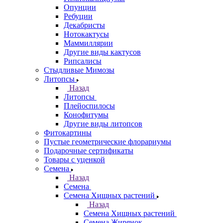
Опунции
Ребуции
Декабристы
Нотокактусы
Маммиллярии
Другие виды кактусов
Рипсалисы
Стыдливые Мимозы
Литопсы
Назад
Литопсы
Плейоспилосы
Конофитумы
Другие виды литопсов
Фитокартины
Пустые геометрические флорариумы
Подарочные сертификаты
Товары с уценкой
Семена
Назад
Семена
Семена Хищных растений
Назад
Семена Хищных растений
Семена Жирянок