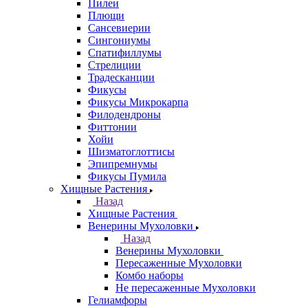
Пилеи
Плющи
Сансевиерии
Сингониумы
Спатифиллумы
Стрелиции
Традесканции
Фикусы
Фикусы Микрокарпа
Филодендроны
Фиттонии
Хойи
Шизматоглоттисы
Эпипремнумы
Фикусы Пумила
Хищные Растения
Назад
Хищные Растения
Венерины Мухоловки
Назад
Венерины Мухоловки
Пересаженные Мухоловки
Комбо наборы
Не пересаженные Мухоловки
Гелиамфоры