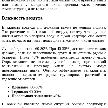
Если алоказия внезапно опустила листья после проветривания
или стояла у холодного окна, причина часто именно
температурная, а не только полив.
Влажность воздуха
Влажность воздуха для алоказии важна не меньше полива.
Это растение любит влажный воздух, потому что крупные
листья активно испаряют воду. В сухой квартире оно может
жить, но часто начинает подсушивать кончики и края листьев.
Лучший диапазон - 60-80%. При 45-55% растение тоже можно
держать, если не пересушивать грунт и не ставить рядом с
батареей. Ниже 40% проблемы появляются заметно чаще.
Опрыскивание не всегда лучший выход: при плохой
вентиляции и прохладе капли на листьях могут
провоцировать пятна. Обычно эффективнее увлажнитель,
поддон с керамзитом рядом, группировка растений и
удаление от батареи.
Идеально:
60-80%
Терпимо:
45-55%
Проблемная зона:
ниже 40%
В обычной квартире зимой ситуация обычно следующая: