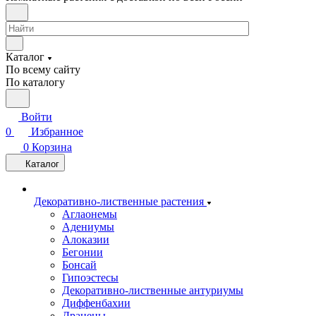
Каталог
По всему сайту
По каталогу
Войти
0
Избранное
0
Корзина
Каталог
Декоративно-лиственные растения
Аглаонемы
Адениумы
Алоказии
Бегонии
Бонсай
Гипоэстесы
Декоративно-лиственные антуриумы
Диффенбахии
Драцены