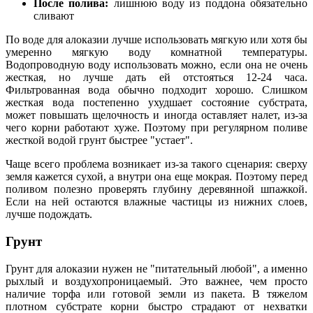
После полива:
лишнюю воду из поддона обязательно
сливают
По воде для алоказии лучше использовать мягкую или хотя бы
умеренно мягкую воду комнатной температуры.
Водопроводную воду использовать можно, если она не очень
жесткая, но лучше дать ей отстояться 12-24 часа.
Фильтрованная вода обычно подходит хорошо. Слишком
жесткая вода постепенно ухудшает состояние субстрата,
может повышать щелочность и иногда оставляет налет, из-за
чего корни работают хуже. Поэтому при регулярном поливе
жесткой водой грунт быстрее "устает".
Чаще всего проблема возникает из-за такого сценария: сверху
земля кажется сухой, а внутри она еще мокрая. Поэтому перед
поливом полезно проверять глубину деревянной шпажкой.
Если на ней остаются влажные частицы из нижних слоев,
лучше подождать.
Грунт
Грунт для алоказии нужен не "питательный любой", а именно
рыхлый и воздухопроницаемый. Это важнее, чем просто
наличие торфа или готовой земли из пакета. В тяжелом
плотном субстрате корни быстро страдают от нехватки