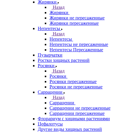
Жирянки
Назад
Жирянки
Жирянки не пересаженные
Жирянки пересаженные
Непентесы
Назад
Непентесы
Непентесы не пересаженные
Непентесы Пересаженные
Пузырчатки
Ростки хищных растений
Росянки
Назад
Росянки
Росянки пересаженные
Росянки не пересаженные
Саррацении
Назад
Саррацении
Саррацении не пересаженные
Саррацении пересаженные
Флорариум с хищными растениями
Цефалотусы
Другие виды хищных растений