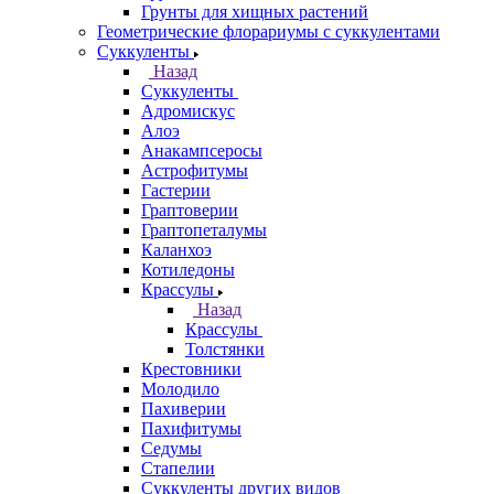
Грунты для хищных растений
Геометрические флорариумы с суккулентами
Суккуленты
Назад
Суккуленты
Адромискус
Алоэ
Анакампсеросы
Астрофитумы
Гастерии
Граптоверии
Граптопеталумы
Каланхоэ
Котиледоны
Крассулы
Назад
Крассулы
Толстянки
Крестовники
Молодило
Пахиверии
Пахифитумы
Седумы
Стапелии
Суккуленты других видов