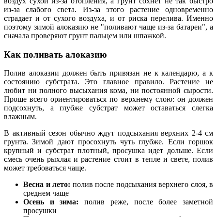
воздух сухой из-за отопления, а грунт сохнет не так быстро
из-за слабого света. Из-за этого растение одновременно
страдает и от сухого воздуха, и от риска перелива. Именно
поэтому зимой алоказию не "поливают чаще из-за батареи", а
сначала проверяют грунт пальцем или шпажкой.
Как поливать алоказию
Полив алоказии должен быть привязан не к календарю, а к
состоянию субстрата. Это главное правило. Растение не
любит ни полного высыхания кома, ни постоянной сырости.
Проще всего ориентироваться по верхнему слою: он должен
подсохнуть, а глубже субстрат может оставаться слегка
влажным.
В активный сезон обычно ждут подсыхания верхних 2-4 см
грунта. Зимой дают просохнуть чуть глубже. Если горшок
крупный и субстрат плотный, просушка идет дольше. Если
смесь очень рыхлая и растение стоит в тепле и свете, полив
может требоваться чаще.
Весна и лето:
полив после подсыхания верхнего слоя, в
среднем чаще
Осень и зима:
полив реже, после более заметной
просушки