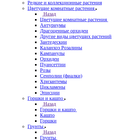
Редкие и коллекционные растения
Цветущие комнатные растения
Назад
Цветущие комнатные растения
Антуриумы
Драгоценные орхидеи
Другие виды цветущих растений
Зантедескии
Каланхоэ Розалины
Кампанулы
Орхидеи
Пуансеттии
Розы
Сенполии (фиалки)
Хризантемы
Цикламены
Эписции
Горшки и кашпо
Назад
Горшки и кашпо
Кашпо
Горшки
Грунты
Назад
Грунты