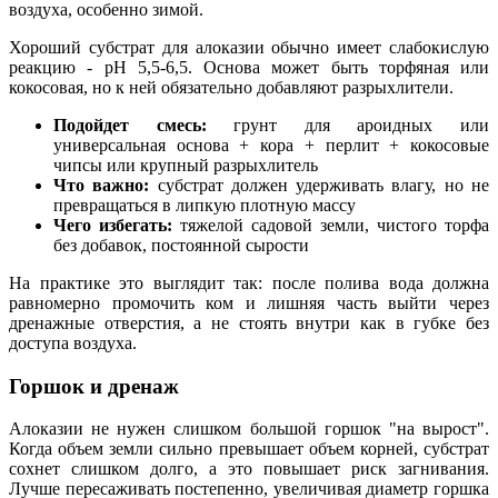
воздуха, особенно зимой.
Хороший субстрат для алоказии обычно имеет слабокислую
реакцию - pH 5,5-6,5. Основа может быть торфяная или
кокосовая, но к ней обязательно добавляют разрыхлители.
Подойдет смесь:
грунт для ароидных или
универсальная основа + кора + перлит + кокосовые
чипсы или крупный разрыхлитель
Что важно:
субстрат должен удерживать влагу, но не
превращаться в липкую плотную массу
Чего избегать:
тяжелой садовой земли, чистого торфа
без добавок, постоянной сырости
На практике это выглядит так: после полива вода должна
равномерно промочить ком и лишняя часть выйти через
дренажные отверстия, а не стоять внутри как в губке без
доступа воздуха.
Горшок и дренаж
Алоказии не нужен слишком большой горшок "на вырост".
Когда объем земли сильно превышает объем корней, субстрат
сохнет слишком долго, а это повышает риск загнивания.
Лучше пересаживать постепенно, увеличивая диаметр горшка