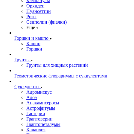
Кампанулы
Орхидеи
Пуансеттии
Розы
Сенполии (фиалки)
Еще
Горшки и кашпо
Кашпо
Горшки
Грунты
Грунты для хищных растений
Геометрические флорариумы с суккулентами
Суккуленты
Адромискус
Алоэ
Анакампсеросы
Астрофитумы
Гастерии
Граптоверии
Граптопеталумы
Каланхоэ