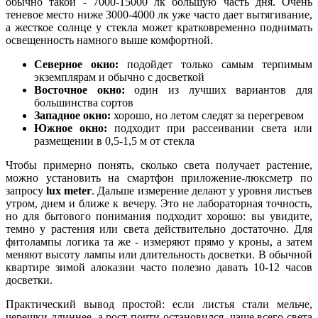
обычно такой - 7000-15000 лк большую часть дня. Очень
теневое место ниже 3000-4000 лк уже часто дает вытягивание,
а жесткое солнце у стекла может кратковременно поднимать
освещенность намного выше комфортной.
Северное окно:
подойдет только самым терпимым
экземплярам и обычно с досветкой
Восточное окно:
один из лучших вариантов для
большинства сортов
Западное окно:
хорошо, но летом следят за перегревом
Южное окно:
подходит при рассеивании света или
размещении в 0,5-1,5 м от стекла
Чтобы примерно понять, сколько света получает растение,
можно установить на смартфон приложение-люксметр по
запросу
lux meter
. Дальше измерение делают у уровня листьев
утром, днем и ближе к вечеру. Это не лабораторная точность,
но для бытового понимания подходит хорошо: вы увидите,
темно у растения или света действительно достаточно. Для
фитолампы логика та же - измеряют прямо у кроны, а затем
меняют высоту лампы или длительность досветки. В обычной
квартире зимой алоказии часто полезно давать 10-12 часов
досветки.
Практический вывод простой: если листья стали мельче,
черешки длиннее, а рост почти остановился, чаще всего света