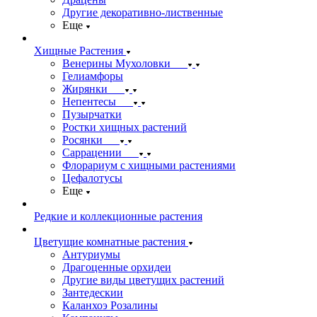
Другие декоративно-лиственные
Еще
Хищные Растения
Венерины Мухоловки
Гелиамфоры
Жирянки
Непентесы
Пузырчатки
Ростки хищных растений
Росянки
Саррацении
Флорариум с хищными растениями
Цефалотусы
Еще
Редкие и коллекционные растения
Цветущие комнатные растения
Антуриумы
Драгоценные орхидеи
Другие виды цветущих растений
Зантедескии
Каланхоэ Розалины