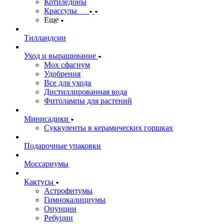
Котиледоны
Крассулы
Еще
Тилландсии
Уход и выращивание
Мох сфагнум
Удобрения
Все для ухода
Дистиллированная вода
Фитолампы для растений
Минисадики
Суккуленты в керамических горшках
Подарочные упаковки
Моссариумы
Кактусы
Астрофитумы
Гимнокалициумы
Опунции
Ребуции