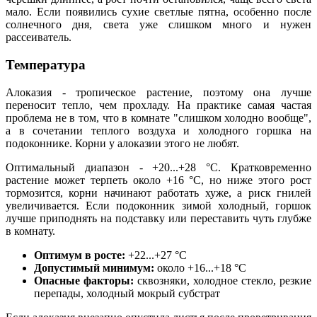
мало. Если появились сухие светлые пятна, особенно после
солнечного дня, света уже слишком много и нужен
рассеиватель.
Температура
Алоказия - тропическое растение, поэтому она лучше
переносит тепло, чем прохладу. На практике самая частая
проблема не в том, что в комнате "слишком холодно вообще",
а в сочетании теплого воздуха и холодного горшка на
подоконнике. Корни у алоказии этого не любят.
Оптимальный диапазон - +20...+28 °C. Кратковременно
растение может терпеть около +16 °C, но ниже этого рост
тормозится, корни начинают работать хуже, а риск гнилей
увеличивается. Если подоконник зимой холодный, горшок
лучше приподнять на подставку или переставить чуть глубже
в комнату.
Оптимум в росте:
+22...+27 °C
Допустимый минимум:
около +16...+18 °C
Опасные факторы:
сквозняки, холодное стекло, резкие
перепады, холодный мокрый субстрат