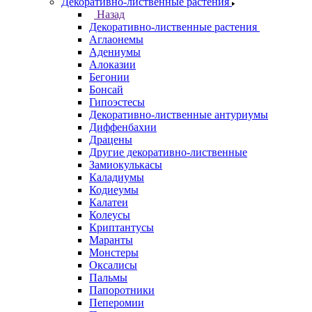
Декоративно-лиственные растения
Назад
Декоративно-лиственные растения
Аглаонемы
Адениумы
Алоказии
Бегонии
Бонсай
Гипоэстесы
Декоративно-лиственные антуриумы
Диффенбахии
Драцены
Другие декоративно-лиственные
Замиокулькасы
Каладиумы
Кодиеумы
Калатеи
Колеусы
Криптантусы
Маранты
Монстеры
Оксалисы
Пальмы
Папоротники
Пеперомии