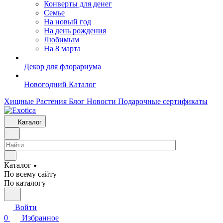
Конверты для денег
Семье
На новый год
На день рождения
Любимым
На 8 марта
Декор для флорариума
Новогодний Каталог
Хищные Растения
Блог
Новости
Подарочные сертификаты
Каталог
Каталог
По всему сайту
По каталогу
Войти
0
Избранное