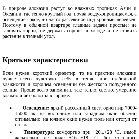
В природе алоказии растут во влажных тропиках Азии и
Океании, где тепло круглый год, почва воздухопроницаемая, а
освещение яркое, но часто рассеянное под кронами деревьев.
Поэтому в обычной квартире главные задачи простые: не
заливать корни, не держать горшок в холоде и не ставить
растение в темный угол.
Краткие характеристики
Если нужен короткий ориентир, то на практике алоказии
лучше всего чувствуют себя в тепле, при стабильной
влажности и хорошем освещении без жесткого полуденного
солнца. Проще всего запомнить так: тепло, светло, умеренно
влажно и без болотца в горшке.
Освещение:
яркий рассеянный свет, ориентир 7000-
15000 лк; на восточном или западном окне обычно
оптимально, на южном окне нужен тюль или отступ от
стекла.
Температура:
комфортно при +20...+28 °C, зимой
желательно не ниже +16...+18 °C, без холодного