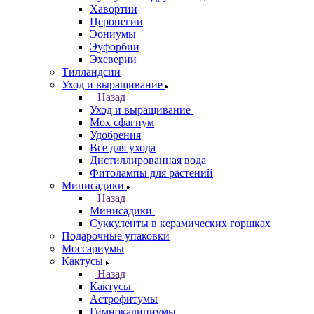
Хавортии
Церопегии
Эониумы
Эуфорбии
Эхеверии
Тилландсии
Уход и выращивание
Назад
Уход и выращивание
Мох сфагнум
Удобрения
Все для ухода
Дистиллированная вода
Фитолампы для растений
Минисадики
Назад
Минисадики
Суккуленты в керамических горшках
Подарочные упаковки
Моссариумы
Кактусы
Назад
Кактусы
Астрофитумы
Гимнокалициумы