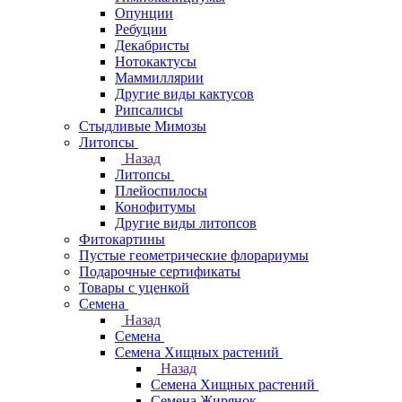
Опунции
Ребуции
Декабристы
Нотокактусы
Маммиллярии
Другие виды кактусов
Рипсалисы
Стыдливые Мимозы
Литопсы
Назад
Литопсы
Плейоспилосы
Конофитумы
Другие виды литопсов
Фитокартины
Пустые геометрические флорариумы
Подарочные сертификаты
Товары с уценкой
Семена
Назад
Семена
Семена Хищных растений
Назад
Семена Хищных растений
Семена Жирянок