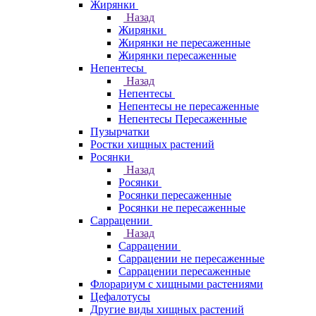
Жирянки
Назад
Жирянки
Жирянки не пересаженные
Жирянки пересаженные
Непентесы
Назад
Непентесы
Непентесы не пересаженные
Непентесы Пересаженные
Пузырчатки
Ростки хищных растений
Росянки
Назад
Росянки
Росянки пересаженные
Росянки не пересаженные
Саррацении
Назад
Саррацении
Саррацении не пересаженные
Саррацении пересаженные
Флорариум с хищными растениями
Цефалотусы
Другие виды хищных растений