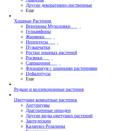
Другие декоративно-лиственные
Еще
Хищные Растения
Венерины Мухоловки
Гелиамфоры
Жирянки
Непентесы
Пузырчатки
Ростки хищных растений
Росянки
Саррацении
Флорариум с хищными растениями
Цефалотусы
Еще
Редкие и коллекционные растения
Цветущие комнатные растения
Антуриумы
Драгоценные орхидеи
Другие виды цветущих растений
Зантедескии
Каланхоэ Розалины