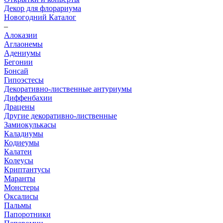
Декор для флорариума
Новогодний Каталог
–
Алоказии
Аглаонемы
Адениумы
Бегонии
Бонсай
Гипоэстесы
Декоративно-лиственные антуриумы
Диффенбахии
Драцены
Другие декоративно-лиственные
Замиокулькасы
Каладиумы
Кодиеумы
Калатеи
Колеусы
Криптантусы
Маранты
Монстеры
Оксалисы
Пальмы
Папоротники