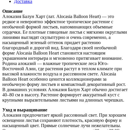
Доставка
Описание
Алоказия Балун Харт (лат. Alocasia Balloon Heart) — это
редкое и невероятно эффектное тропическое растение с
необычной формой листьев, напоминающих объемные
сердечки. Ее плотные глянцевые листья с мягкими округлыми
линиями выглядят скульптурно и очень современно, а
насыщенный зеленый оттенок придает растению
благородный и дорогой вид. Благодаря своей необычной
форме Alocasia Balloon Heart становится настоящим
украшением интерьера и мгновенно притягивает внимание.
Родина алоказий — влажные тропические леса Юго-
Восточной Азии, где растения растут в теплом климате при
высокой влажности воздуха и рассеянном свете. Alocasia
Balloon Heart особенно ценится коллекционерами за
необычную форму листьев и компактный декоративный рост.
В домашних условиях Алоказия Балун Харт обычно достигает
40–80 см в высоту. Растение формирует аккуратный куст с
крупными выразительными листьями на длинных черешках.
Уход и выращивание
Алоказия предпочитает яркий рассеянный свет. При хорошем
освещении листья сохраняют плотность, красивую форму и
насыщенный цвет. Прямые солнечные лучи нежелательны.