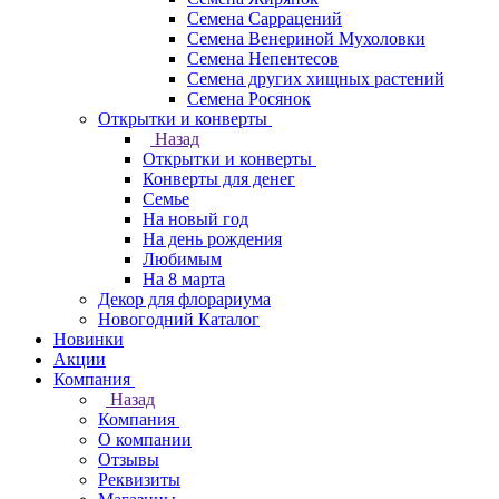
Семена Саррацений
Семена Венериной Мухоловки
Семена Непентесов
Семена других хищных растений
Семена Росянок
Открытки и конверты
Назад
Открытки и конверты
Конверты для денег
Семье
На новый год
На день рождения
Любимым
На 8 марта
Декор для флорариума
Новогодний Каталог
Новинки
Акции
Компания
Назад
Компания
О компании
Отзывы
Реквизиты