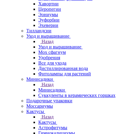
Хавортии
Церопегии
Эониумы
Эуфорбии
Эхеверии
Тилландсии
Уход и выращивание
Назад
Уход и выращивание
Мох сфагнум
Удобрения
Все для ухода
Дистиллированная вода
Фитолампы для растений
Минисадики
Назад
Минисадики
Суккуленты в керамических горшках
Подарочные упаковки
Моссариумы
Кактусы
Назад
Кактусы
Астрофитумы
Гимнокалициумы