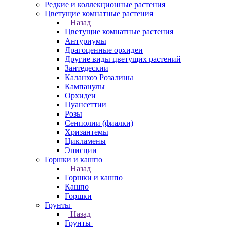
Редкие и коллекционные растения
Цветущие комнатные растения
Назад
Цветущие комнатные растения
Антуриумы
Драгоценные орхидеи
Другие виды цветущих растений
Зантедескии
Каланхоэ Розалины
Кампанулы
Орхидеи
Пуансеттии
Розы
Сенполии (фиалки)
Хризантемы
Цикламены
Эписции
Горшки и кашпо
Назад
Горшки и кашпо
Кашпо
Горшки
Грунты
Назад
Грунты