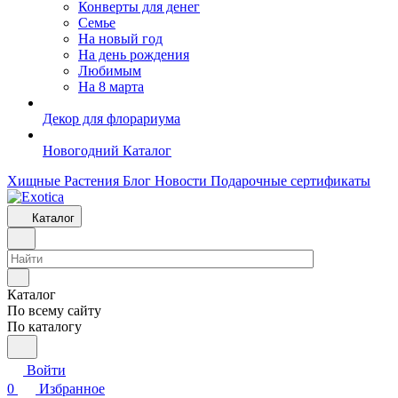
Конверты для денег
Семье
На новый год
На день рождения
Любимым
На 8 марта
Декор для флорариума
Новогодний Каталог
Хищные Растения
Блог
Новости
Подарочные сертификаты
Каталог
Каталог
По всему сайту
По каталогу
Войти
0
Избранное