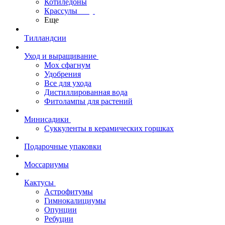
Котиледоны
Крассулы
Еще
Тилландсии
Уход и выращивание
Мох сфагнум
Удобрения
Все для ухода
Дистиллированная вода
Фитолампы для растений
Минисадики
Суккуленты в керамических горшках
Подарочные упаковки
Моссариумы
Кактусы
Астрофитумы
Гимнокалициумы
Опунции
Ребуции