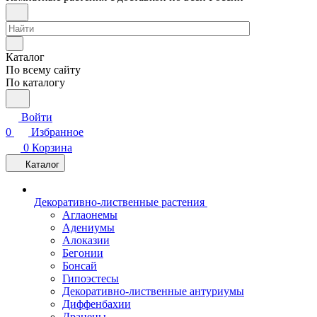
Каталог
По всему сайту
По каталогу
Войти
0
Избранное
0
Корзина
Каталог
Декоративно-лиственные растения
Аглаонемы
Адениумы
Алоказии
Бегонии
Бонсай
Гипоэстесы
Декоративно-лиственные антуриумы
Диффенбахии
Драцены