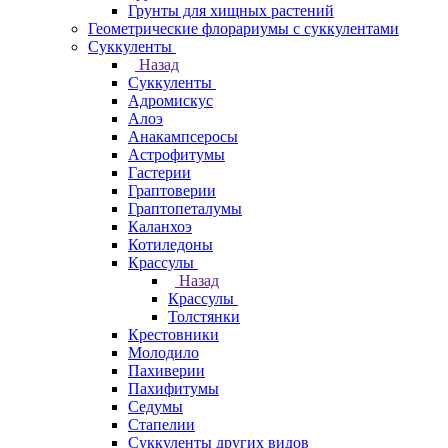
Грунты для хищных растений
Геометрические флорариумы с суккулентами
Суккуленты
Назад
Суккуленты
Адромискус
Алоэ
Анакампсеросы
Астрофитумы
Гастерии
Граптоверии
Граптопеталумы
Каланхоэ
Котиледоны
Крассулы
Назад
Крассулы
Толстянки
Крестовники
Молодило
Пахиверии
Пахифитумы
Седумы
Стапелии
Суккуленты других видов