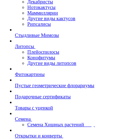
Декабристы
Нотокактусы
Маммиллярии
Другие виды кактусов
Рипсалисы
Стыдливые Мимозы
Литопсы
Плейоспилосы
Конофитумы
Другие виды литопсов
Фитокартины
Пустые геометрические флорариумы
Подарочные сертификаты
Товары с уценкой
Семена
Семена Хищных растений
Открытки и конверты