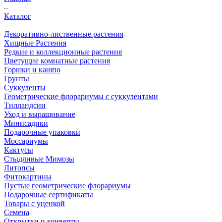
–
Каталог
–
Декоративно-лиственные растения
Хищные Растения
Редкие и коллекционные растения
Цветущие комнатные растения
Горшки и кашпо
Грунты
Суккуленты
Геометрические флорариумы с суккулентами
Тилландсии
Уход и выращивание
Минисадики
Подарочные упаковки
Моссариумы
Кактусы
Стыдливые Мимозы
Литопсы
Фитокартины
Пустые геометрические флорариумы
Подарочные сертификаты
Товары с уценкой
Семена
Открытки и конверты