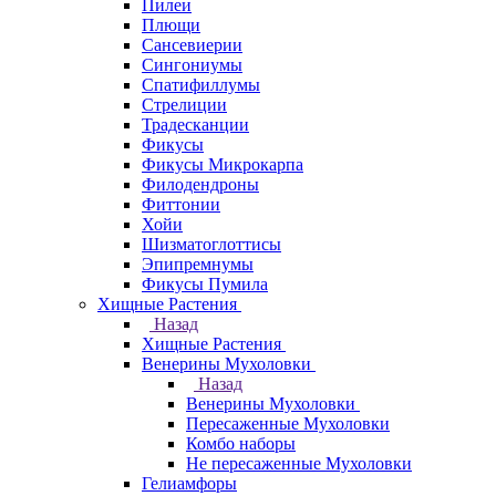
Пилеи
Плющи
Сансевиерии
Сингониумы
Спатифиллумы
Стрелиции
Традесканции
Фикусы
Фикусы Микрокарпа
Филодендроны
Фиттонии
Хойи
Шизматоглоттисы
Эпипремнумы
Фикусы Пумила
Хищные Растения
Назад
Хищные Растения
Венерины Мухоловки
Назад
Венерины Мухоловки
Пересаженные Мухоловки
Комбо наборы
Не пересаженные Мухоловки
Гелиамфоры