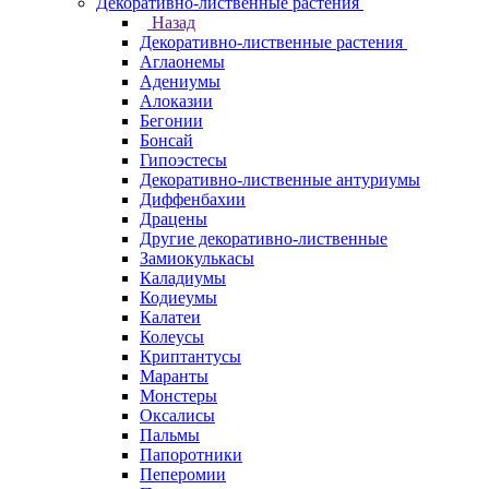
Декоративно-лиственные растения
Назад
Декоративно-лиственные растения
Аглаонемы
Адениумы
Алоказии
Бегонии
Бонсай
Гипоэстесы
Декоративно-лиственные антуриумы
Диффенбахии
Драцены
Другие декоративно-лиственные
Замиокулькасы
Каладиумы
Кодиеумы
Калатеи
Колеусы
Криптантусы
Маранты
Монстеры
Оксалисы
Пальмы
Папоротники
Пеперомии