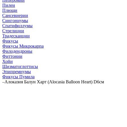
Пеперомии
Пилеи
Плющи
Сансевиерии
Сингониумы
Спатифиллумы
Стрелиции
Традесканции
Фикусы
Фикусы Микрокарпа
Филодендроны
Фиттонии
Хойи
Шизматоглоттисы
Эпипремнумы
Фикусы Пумила
–
Алоказия Балун Харт (Alocasia Balloon Heart) D6см