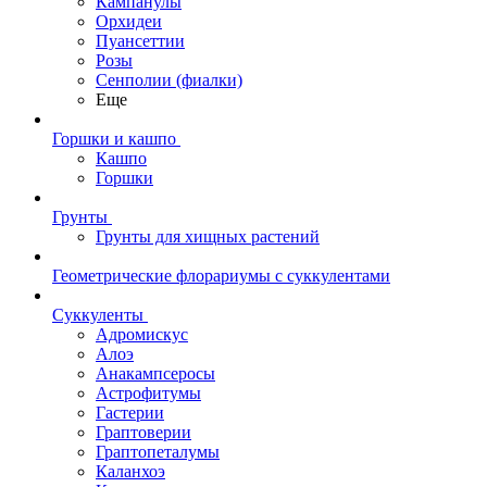
Кампанулы
Орхидеи
Пуансеттии
Розы
Сенполии (фиалки)
Еще
Горшки и кашпо
Кашпо
Горшки
Грунты
Грунты для хищных растений
Геометрические флорариумы с суккулентами
Суккуленты
Адромискус
Алоэ
Анакампсеросы
Астрофитумы
Гастерии
Граптоверии
Граптопеталумы
Каланхоэ