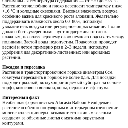
Оптимальная температура содержания — от +20 до +28 °C.
Растение теплолюбиво и плохо переносит температуру ниже
+16 °C и холодные сквозняки. Высокая влажность воздуха
особенно важна для красивого роста алоказии. Желательно
поддерживать влажность около 60–80%, используя
увлажнитель воздуха или регулярное опрыскивание. Полив
должен быть умеренным: грунт поддерживают слегка
влажным, позволяя верхнему слою немного подсыхать между
поливами. Застой воды недопустим. Подкормки проводят
весной и летом примерно раз в 2–3 недели, используя
удобрения для декоративно-лиственных или ароидных
растений.
Посадка и пересадка
Растение в транспортировочном горшке диаметром 6см,
советуем пересадить в горшок не более 0,5л. Для посадки
подходит рыхлый, воздухопроницаемый субстрат на основе
торфа, кокосового волокна, коры, перлита и сфагнума.
Интересный факт
Необычная форма листьев Alocasia Balloon Heart делает
растение особенно популярным в интерьерном озеленении —
многие коллекционеры называют его «живым зеленым
сердцем» за объемные листья с мягкими округлыми
контурами.