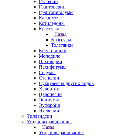
Гастерии
Граптоверии
Граптопеталумы
Каланхоэ
Котиледоны
Крассулы
Назад
Крассулы
Толстянки
Крестовники
Молодило
Пахиверии
Пахифитумы
Седумы
Стапелии
Суккуленты других видов
Хавортии
Церопегии
Эониумы
Эуфорбии
Эхеверии
Тилландсии
Уход и выращивание
Назад
Уход и выращивание