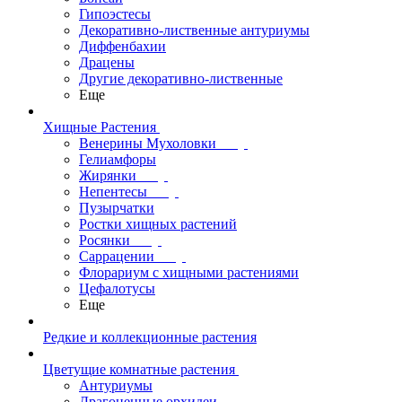
Гипоэстесы
Декоративно-лиственные антуриумы
Диффенбахии
Драцены
Другие декоративно-лиственные
Еще
Хищные Растения
Венерины Мухоловки
Гелиамфоры
Жирянки
Непентесы
Пузырчатки
Ростки хищных растений
Росянки
Саррацении
Флорариум с хищными растениями
Цефалотусы
Еще
Редкие и коллекционные растения
Цветущие комнатные растения
Антуриумы
Драгоценные орхидеи