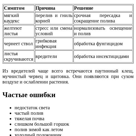
Симптом
Причина
Решение
мягкий
перелив и гниль
срочная пересадка и
каудекс
корней
сокращение полива
желтеют
стресс или смена
нормализовать освещение
листья
условий
и полив
грибковая
чернеет ствол
обработка фунгицидом
инфекция
листья
вредители
обработка инсектицидами
скручиваются
Из вредителей чаще всего встречаются паутинный клещ,
мучнистый червец и щитовка. Они появляются при сухом
воздухе и ослаблении растения.
Частые ошибки
недостаток света
частый полив
тяжелая почва
слишком большой горшок
полив зимой как летом
холодный подоконник