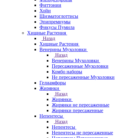
Фиттонии
Хойи
Шизматоглоттисы
Эпипремнумы
Фикусы Пумила
Хищные Растения
Назад
Хищные Растения
Венерины Мухоловки
Назад
Венерины Мухоловки
Пересаженные Мухоловки
Комбо наборы
Не пересаженные Мухоловки
Гелиамфоры
Жирянки
Назад
Жирянки
Жирянки не пересаженные
Жирянки пересаженные
Непентесы
Назад
Непентесы
Непентесы не пересаженные