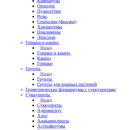
Кампанулы
Орхидеи
Пуансеттии
Розы
Сенполии (фиалки)
Хризантемы
Цикламены
Эписции
Горшки и кашпо
Назад
Горшки и кашпо
Кашпо
Горшки
Грунты
Назад
Грунты
Грунты для хищных растений
Геометрические флорариумы с суккулентами
Суккуленты
Назад
Суккуленты
Адромискус
Алоэ
Анакампсеросы
Астрофитумы