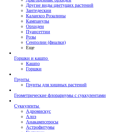
Другие виды цветущих растений
Зантедескии
Каланхоэ Розалины
Кампанулы
Орхидеи
Пуансеттии
Розы
Сенполии (фиалки)
Еще
Горшки и кашпо
Кашпо
Горшки
Грунты
Грунты для хищных растений
Геометрические флорариумы с суккулентами
Суккуленты
Адромискус
Алоэ
Анакампсеросы
Астрофитумы