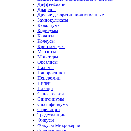
Диффенбахии
Драцены
Другие декоративно-лиственные
Замиокулькасы
Каладиумы
Кодиеумы
Калатеи
Колеусы
Криптантусы
Маранты
Монстеры
Оксалисы
Пальмы
Папоротники
Пеперомии
Пилеи
Плющи
Сансевиерии
Сингониумы
Спатифиллумы
Стрелиции
Традесканции
Фикусы
Фикусы Микрокарпа
Филодендроны