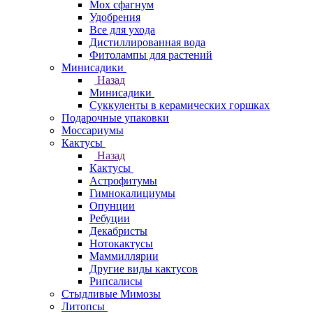
Мох сфагнум
Удобрения
Все для ухода
Дистиллированная вода
Фитолампы для растений
Минисадики
Назад
Минисадики
Суккуленты в керамических горшках
Подарочные упаковки
Моссариумы
Кактусы
Назад
Кактусы
Астрофитумы
Гимнокалициумы
Опунции
Ребуции
Декабристы
Нотокактусы
Маммиллярии
Другие виды кактусов
Рипсалисы
Стыдливые Мимозы
Литопсы