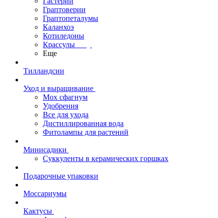
Гастерии
Граптоверии
Граптопеталумы
Каланхоэ
Котиледоны
Крассулы
Еще
Тилландсии
Уход и выращивание
Мох сфагнум
Удобрения
Все для ухода
Дистиллированная вода
Фитолампы для растений
Минисадики
Суккуленты в керамических горшках
Подарочные упаковки
Моссариумы
Кактусы