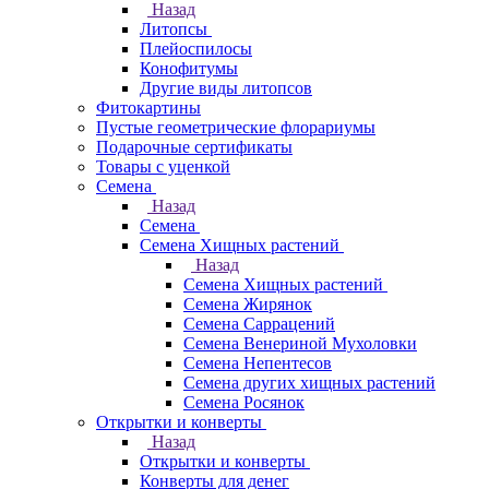
Назад
Литопсы
Плейоспилосы
Конофитумы
Другие виды литопсов
Фитокартины
Пустые геометрические флорариумы
Подарочные сертификаты
Товары с уценкой
Семена
Назад
Семена
Семена Хищных растений
Назад
Семена Хищных растений
Семена Жирянок
Семена Саррацений
Семена Венериной Мухоловки
Семена Непентесов
Семена других хищных растений
Семена Росянок
Открытки и конверты
Назад
Открытки и конверты
Конверты для денег