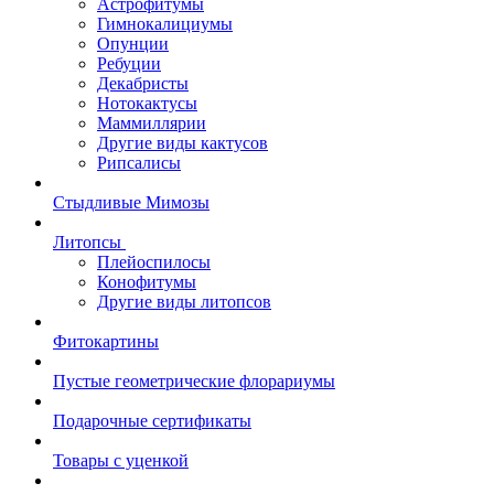
Астрофитумы
Гимнокалициумы
Опунции
Ребуции
Декабристы
Нотокактусы
Маммиллярии
Другие виды кактусов
Рипсалисы
Стыдливые Мимозы
Литопсы
Плейоспилосы
Конофитумы
Другие виды литопсов
Фитокартины
Пустые геометрические флорариумы
Подарочные сертификаты
Товары с уценкой