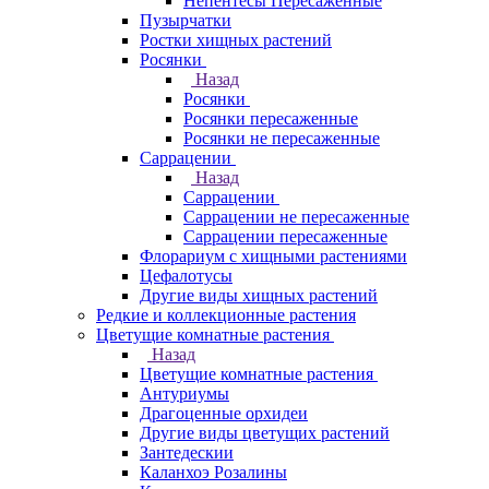
Непентесы Пересаженные
Пузырчатки
Ростки хищных растений
Росянки
Назад
Росянки
Росянки пересаженные
Росянки не пересаженные
Саррацении
Назад
Саррацении
Саррацении не пересаженные
Саррацении пересаженные
Флорариум с хищными растениями
Цефалотусы
Другие виды хищных растений
Редкие и коллекционные растения
Цветущие комнатные растения
Назад
Цветущие комнатные растения
Антуриумы
Драгоценные орхидеи
Другие виды цветущих растений
Зантедескии
Каланхоэ Розалины