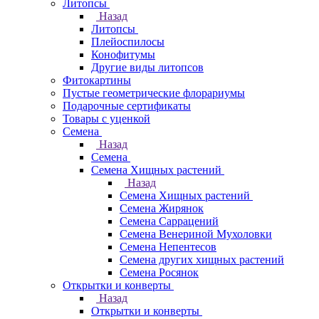
Литопсы
Назад
Литопсы
Плейоспилосы
Конофитумы
Другие виды литопсов
Фитокартины
Пустые геометрические флорариумы
Подарочные сертификаты
Товары с уценкой
Семена
Назад
Семена
Семена Хищных растений
Назад
Семена Хищных растений
Семена Жирянок
Семена Саррацений
Семена Венериной Мухоловки
Семена Непентесов
Семена других хищных растений
Семена Росянок
Открытки и конверты
Назад
Открытки и конверты