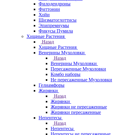
Филодендроны
Фиттонии
Хойи
Шизматоглоттисы
Эпипремнумы
Фикусы Пумила
Хищные Растения
Назад
Хищные Растения
Венерины Мухоловки
Назад
Венерины Мухоловки
Пересаженные Мухоловки
Комбо наборы
Не пересаженные Мухоловки
Гелиамфоры
Жирянки
Назад
Жирянки
Жирянки не пересаженные
Жирянки пересаженные
Непентесы
Назад
Непентесы
Непентесы не пересаженные