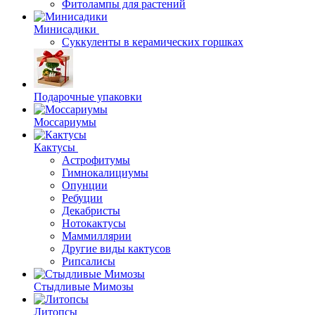
Фитолампы для растений
Минисадики
Суккуленты в керамических горшках
Подарочные упаковки
Моссариумы
Кактусы
Астрофитумы
Гимнокалициумы
Опунции
Ребуции
Декабристы
Нотокактусы
Маммиллярии
Другие виды кактусов
Рипсалисы
Стыдливые Мимозы
Литопсы