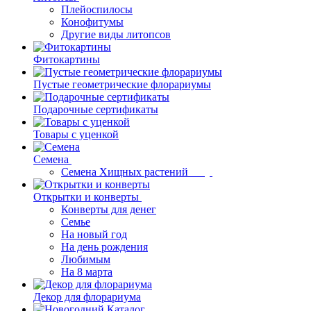
Плейоспилосы
Конофитумы
Другие виды литопсов
Фитокартины
Пустые геометрические флорариумы
Подарочные сертификаты
Товары с уценкой
Семена
Семена Хищных растений
Открытки и конверты
Конверты для денег
Семье
На новый год
На день рождения
Любимым
На 8 марта
Декор для флорариума