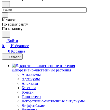
Каталог
По всему сайту
По каталогу
Войти
0
Избранное
0
Корзина
Каталог
Декоративно-лиственные растения
Аглаонемы
Адениумы
Алоказии
Бегонии
Бонсай
Гипоэстесы
Декоративно-лиственные антуриумы
Диффенбахии
Драцены