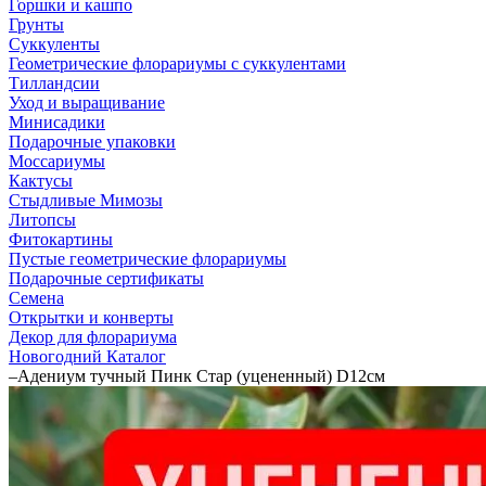
Горшки и кашпо
Грунты
Суккуленты
Геометрические флорариумы с суккулентами
Тилландсии
Уход и выращивание
Минисадики
Подарочные упаковки
Моссариумы
Кактусы
Стыдливые Мимозы
Литопсы
Фитокартины
Пустые геометрические флорариумы
Подарочные сертификаты
Семена
Открытки и конверты
Декор для флорариума
Новогодний Каталог
–
Адениум тучный Пинк Стар (уцененный) D12см