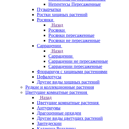
Непентесы Пересаженные
Пузырчатки
Ростки хищных растений
Росянки
Назад
Росянки
Росянки пересаженные
Росянки не пересаженные
Саррацении
Назад
Саррацении
Саррацении не пересаженные
Саррацении пересаженные
Флорариум с хищными растениями
Цефалотусы
Другие виды хищных растений
Редкие и коллекционные растения
Цветущие комнатные растения
Назад
Цветущие комнатные растения
Антуриумы
Драгоценные орхидеи
Другие виды цветущих растений
Зантедескии
Каланхоэ Розалины