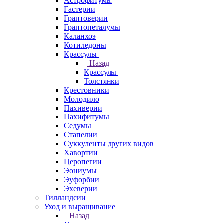
Астрофитумы
Гастерии
Граптоверии
Граптопеталумы
Каланхоэ
Котиледоны
Крассулы
Назад
Крассулы
Толстянки
Крестовники
Молодило
Пахиверии
Пахифитумы
Седумы
Стапелии
Суккуленты других видов
Хавортии
Церопегии
Эониумы
Эуфорбии
Эхеверии
Тилландсии
Уход и выращивание
Назад