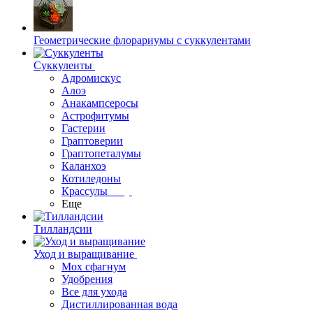
Геометрические флорариумы с суккулентами
Суккуленты
Адромискус
Алоэ
Анакампсеросы
Астрофитумы
Гастерии
Граптоверии
Граптопеталумы
Каланхоэ
Котиледоны
Крассулы
Еще
Тилландсии
Уход и выращивание
Мох сфагнум
Удобрения
Все для ухода
Дистиллированная вода