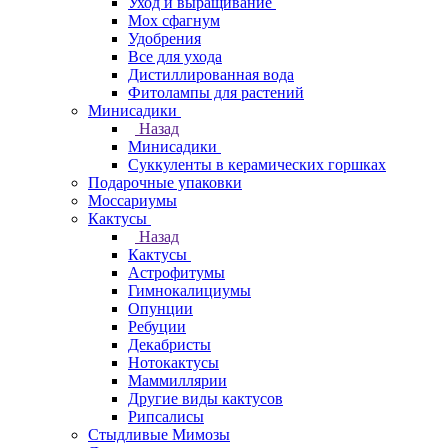
Уход и выращивание
Мох сфагнум
Удобрения
Все для ухода
Дистиллированная вода
Фитолампы для растений
Минисадики
Назад
Минисадики
Суккуленты в керамических горшках
Подарочные упаковки
Моссариумы
Кактусы
Назад
Кактусы
Астрофитумы
Гимнокалициумы
Опунции
Ребуции
Декабристы
Нотокактусы
Маммиллярии
Другие виды кактусов
Рипсалисы
Стыдливые Мимозы