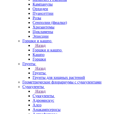
Кампанулы
Орхидеи
Пуансеттии
Розы
Сенполии (фиалки)
Хризантемы
Цикламены
Эписции
Горшки и кашпо
Назад
Горшки и кашпо
Кашпо
Горшки
Грунты
Назад
Грунты
Грунты для хищных растений
Геометрические флорариумы с суккулентами
Суккуленты
Назад
Суккуленты
Адромискус
Алоэ
Анакампсеросы