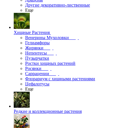
Другие декоративно-лиственные
Еще
Хищные Растения
Венерины Мухоловки
Гелиамфоры
Жирянки
Непентесы
Пузырчатки
Ростки хищных растений
Росянки
Саррацении
Флорариум с хищными растениями
Цефалотусы
Еще
Редкие и коллекционные растения