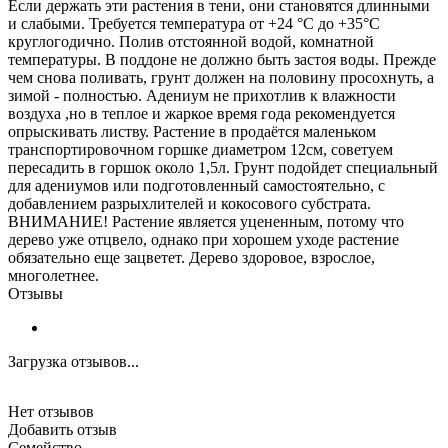
Если держать эти растения в тени, они становятся длинными
и слабыми. Требуется температура от +24 °С до +35°С
круглогодично. Полив отстоянной водой, комнатной
температуры. В поддоне не должно быть застоя воды. Прежде
чем снова поливать, грунт должен на половину просохнуть, а
зимой - полностью. Адениум не прихотлив к влажности
воздуха ,но в теплое и жаркое время года рекомендуется
опрыскивать листву. Растение в продаётся маленьком
транспортировочном горшке диаметром 12см, советуем
пересадить в горшок около 1,5л. Грунт подойдет специальный
для адениумов или подготовленный самостоятельно, с
добавлением разрыхлителей и кокосового субстрата.
ВНИМАНИЕ! Растение является уцененным, потому что
дерево уже отцвело, однако при хорошем уходе растение
обязательно еще зацветет. Дерево здоровое, взрослое,
многолетнее.
Отзывы
Загрузка отзывов...
Нет отзывов
Добавить отзыв
Семейство