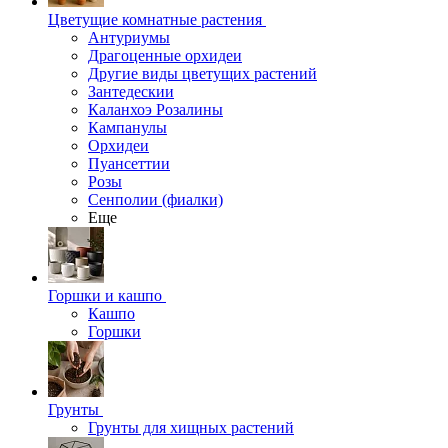
Цветущие комнатные растения
Антуриумы
Драгоценные орхидеи
Другие виды цветущих растений
Зантедескии
Каланхоэ Розалины
Кампанулы
Орхидеи
Пуансеттии
Розы
Сенполии (фиалки)
Еще
Горшки и кашпо
Кашпо
Горшки
Грунты
Грунты для хищных растений