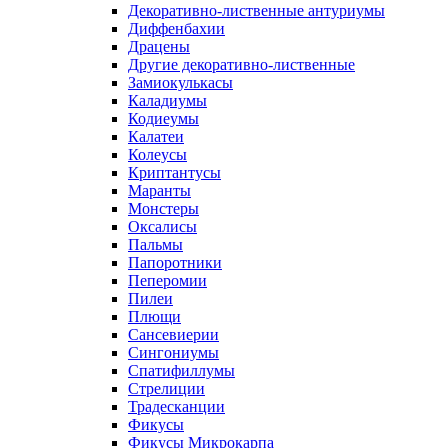
Декоративно-лиственные антуриумы
Диффенбахии
Драцены
Другие декоративно-лиственные
Замиокулькасы
Каладиумы
Кодиеумы
Калатеи
Колеусы
Криптантусы
Маранты
Монстеры
Оксалисы
Пальмы
Папоротники
Пеперомии
Пилеи
Плющи
Сансевиерии
Сингониумы
Спатифиллумы
Стрелиции
Традесканции
Фикусы
Фикусы Микрокарпа