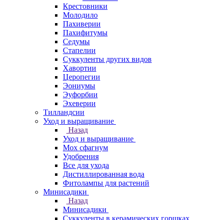
Крестовники
Молодило
Пахиверии
Пахифитумы
Седумы
Стапелии
Суккуленты других видов
Хавортии
Церопегии
Эониумы
Эуфорбии
Эхеверии
Тилландсии
Уход и выращивание
Назад
Уход и выращивание
Мох сфагнум
Удобрения
Все для ухода
Дистиллированная вода
Фитолампы для растений
Минисадики
Назад
Минисадики
Суккуленты в керамических горшках