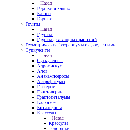
Назад
Горшки и кашпо
Кашпо
Горшки
Грунты
Назад
Грунты
Грунты для хищных растений
Геометрические флорариумы с суккулентами
Суккуленты
Назад
Суккуленты
Адромискус
Алоэ
Анакампсеросы
Астрофитумы
Гастерии
Граптоверии
Граптопеталумы
Каланхоэ
Котиледоны
Крассулы
Назад
Крассулы
Толстянки