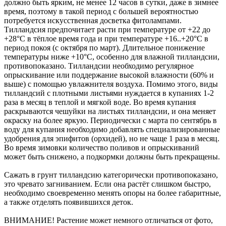
должно быть ярким, не менее 12 часов в сутки, даже в зимнее
время, поэтому в такой период с большей вероятностью
потребуется искусственная досветка фитолампами.
Тилландсия предпочитает расти при температуре от +22 до
+28°С в тёплое время года и при температуре +16..+20°С в
период покоя (с октября по март). Длительное понижение
температуры ниже +10°С, особенно для влажной тилландсии,
противопоказано. Тилландсии необходимо регулярное
опрыскивание или поддержание высокой влажности (60% и
выше) с помощью увлажнителя воздуха. Помимо этого, виды
тилландсий с плотными листьями нуждается в купаниях 1-2
раза в месяц в теплой и мягкой воде. Во время купания
раскрываются чешуйки на листьях тилландсии, и она меняет
окраску на более яркую. Периодически с марта по сентябрь в
воду для купания необходимо добавлять специализированные
удобрения для эпифитов (орхидей), но не чаще 1 раза в месяц.
Во время зимовки количество поливов и опрыскиваний
может быть снижено, а подкормки должны быть прекращены.
Сажать в грунт тилландсию категорически противопоказано,
это чревато загниванием. Если она растёт слишком быстро,
необходимо своевременно менять опоры на более габаритные,
а также отделять появившихся деток.
ВНИМАНИЕ! Растение может немного отличаться от фото,