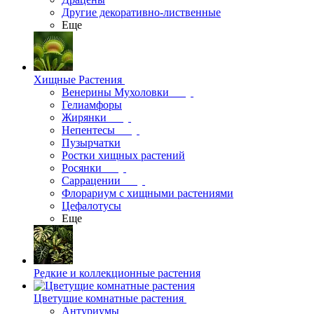
Другие декоративно-лиственные
Еще
Хищные Растения
Венерины Мухоловки
Гелиамфоры
Жирянки
Непентесы
Пузырчатки
Ростки хищных растений
Росянки
Саррацении
Флорариум с хищными растениями
Цефалотусы
Еще
Редкие и коллекционные растения
Цветущие комнатные растения
Антуриумы