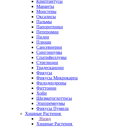
Криптантусы
Маранты
Монстеры
Оксалисы
Пальмы
Папоротники
Пеперомии
Пилеи
Плющи
Сансевиерии
Сингониумы
Спатифиллумы
Стрелиции
Традесканции
Фикусы
Фикусы Микрокарпа
Филодендроны
Фиттонии
Хойи
Шизматоглоттисы
Эпипремнумы
Фикусы Пумила
Хищные Растения
Назад
Хищные Растения