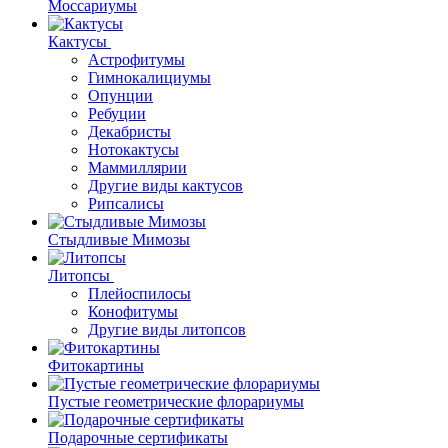
Моссариумы
Кактусы
Астрофитумы
Гимнокалициумы
Опунции
Ребуции
Декабристы
Нотокактусы
Маммиллярии
Другие виды кактусов
Рипсалисы
Стыдливые Мимозы
Литопсы
Плейоспилосы
Конофитумы
Другие виды литопсов
Фитокартины
Пустые геометрические флорариумы
Подарочные сертификаты