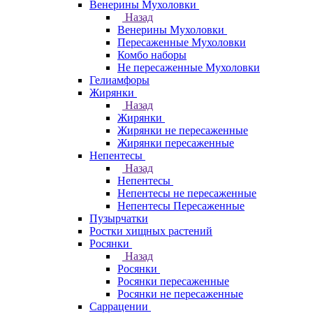
Венерины Мухоловки
Назад
Венерины Мухоловки
Пересаженные Мухоловки
Комбо наборы
Не пересаженные Мухоловки
Гелиамфоры
Жирянки
Назад
Жирянки
Жирянки не пересаженные
Жирянки пересаженные
Непентесы
Назад
Непентесы
Непентесы не пересаженные
Непентесы Пересаженные
Пузырчатки
Ростки хищных растений
Росянки
Назад
Росянки
Росянки пересаженные
Росянки не пересаженные
Саррацении