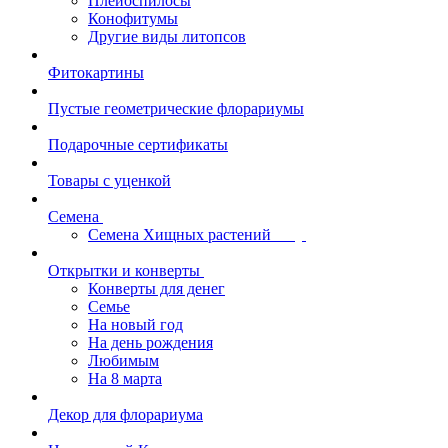
Плейоспилосы
Конофитумы
Другие виды литопсов
Фитокартины
Пустые геометрические флорариумы
Подарочные сертификаты
Товары с уценкой
Семена
Семена Хищных растений
Открытки и конверты
Конверты для денег
Семье
На новый год
На день рождения
Любимым
На 8 марта
Декор для флорариума