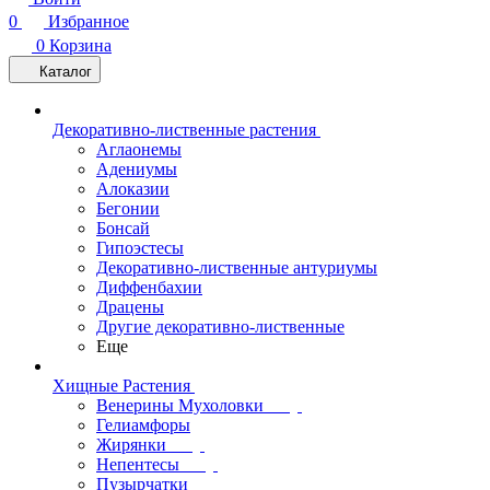
0
Избранное
0
Корзина
Каталог
Декоративно-лиственные растения
Аглаонемы
Адениумы
Алоказии
Бегонии
Бонсай
Гипоэстесы
Декоративно-лиственные антуриумы
Диффенбахии
Драцены
Другие декоративно-лиственные
Еще
Хищные Растения
Венерины Мухоловки
Гелиамфоры
Жирянки
Непентесы
Пузырчатки