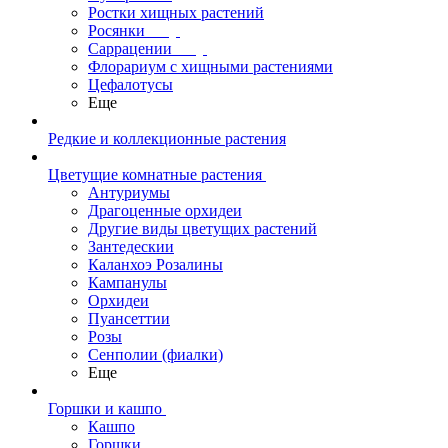
Ростки хищных растений
Росянки
Саррацении
Флорариум с хищными растениями
Цефалотусы
Еще
Редкие и коллекционные растения
Цветущие комнатные растения
Антуриумы
Драгоценные орхидеи
Другие виды цветущих растений
Зантедескии
Каланхоэ Розалины
Кампанулы
Орхидеи
Пуансеттии
Розы
Сенполии (фиалки)
Еще
Горшки и кашпо
Кашпо
Горшки