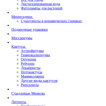
Дистиллированная вода
Фитолампы для растений
Минисадики
Суккуленты в керамических горшках
Подарочные упаковки
Моссариумы
Кактусы
Астрофитумы
Гимнокалициумы
Опунции
Ребуции
Декабристы
Нотокактусы
Маммиллярии
Другие виды кактусов
Рипсалисы
Стыдливые Мимозы
Литопсы