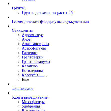
Грунты
Грунты для хищных растений
Геометрические флорариумы с суккулентами
Суккуленты
Адромискус
Алоэ
Анакампсеросы
Астрофитумы
Гастерии
Граптоверии
Граптопеталумы
Каланхоэ
Котиледоны
Крассулы
Еще
Тилландсии
Уход и выращивание
Мох сфагнум
Удобрения
Все для ухода