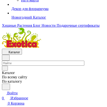
На 8 марта
Декор для флорариума
Новогодний Каталог
Хищные Растения
Блог
Новости
Подарочные сертификаты
Каталог
Каталог
По всему сайту
По каталогу
Войти
0
Избранное
0
Корзина