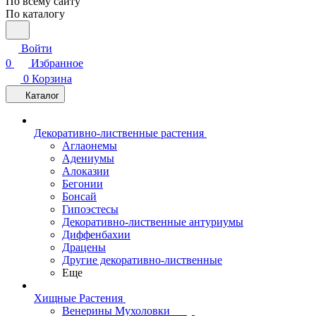
По всему сайту
По каталогу
Войти
0
Избранное
0
Корзина
Каталог
Декоративно-лиственные растения
Аглаонемы
Адениумы
Алоказии
Бегонии
Бонсай
Гипоэстесы
Декоративно-лиственные антуриумы
Диффенбахии
Драцены
Другие декоративно-лиственные
Еще
Хищные Растения
Венерины Мухоловки