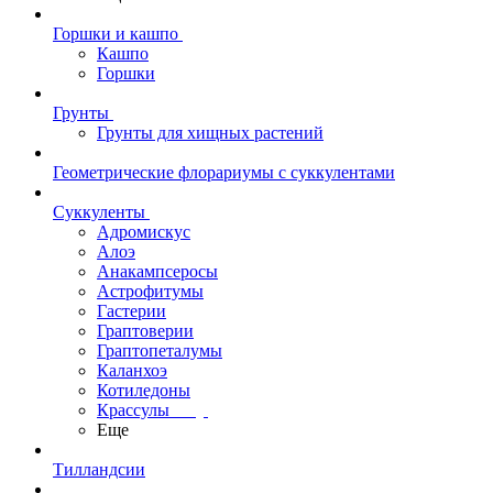
Горшки и кашпо
Кашпо
Горшки
Грунты
Грунты для хищных растений
Геометрические флорариумы с суккулентами
Суккуленты
Адромискус
Алоэ
Анакампсеросы
Астрофитумы
Гастерии
Граптоверии
Граптопеталумы
Каланхоэ
Котиледоны
Крассулы
Еще
Тилландсии