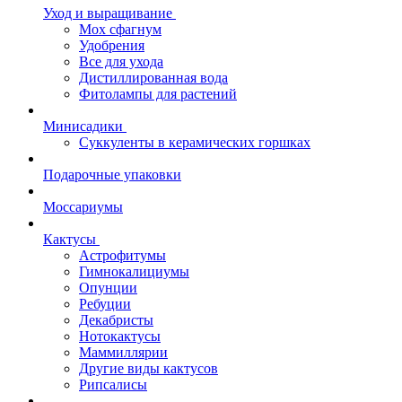
Уход и выращивание
Мох сфагнум
Удобрения
Все для ухода
Дистиллированная вода
Фитолампы для растений
Минисадики
Суккуленты в керамических горшках
Подарочные упаковки
Моссариумы
Кактусы
Астрофитумы
Гимнокалициумы
Опунции
Ребуции
Декабристы
Нотокактусы
Маммиллярии
Другие виды кактусов
Рипсалисы