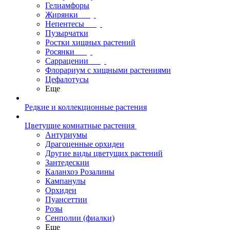
Гелиамфоры
Жирянки
Непентесы
Пузырчатки
Ростки хищных растений
Росянки
Саррацении
Флорариум с хищными растениями
Цефалотусы
Еще
Редкие и коллекционные растения
Цветущие комнатные растения
Антуриумы
Драгоценные орхидеи
Другие виды цветущих растений
Зантедескии
Каланхоэ Розалины
Кампанулы
Орхидеи
Пуансеттии
Розы
Сенполии (фиалки)
Еще