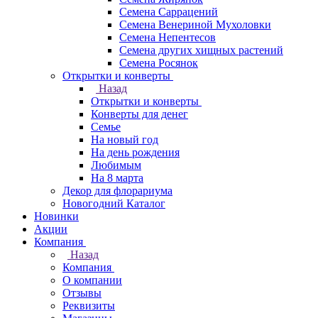
Семена Саррацений
Семена Венериной Мухоловки
Семена Непентесов
Семена других хищных растений
Семена Росянок
Открытки и конверты
Назад
Открытки и конверты
Конверты для денег
Семье
На новый год
На день рождения
Любимым
На 8 марта
Декор для флорариума
Новогодний Каталог
Новинки
Акции
Компания
Назад
Компания
О компании
Отзывы
Реквизиты