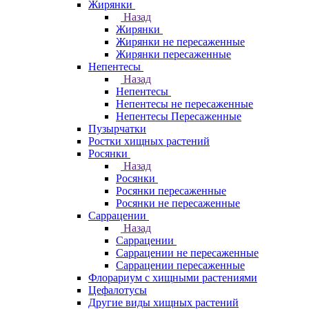
Жирянки
Назад
Жирянки
Жирянки не пересаженные
Жирянки пересаженные
Непентесы
Назад
Непентесы
Непентесы не пересаженные
Непентесы Пересаженные
Пузырчатки
Ростки хищных растений
Росянки
Назад
Росянки
Росянки пересаженные
Росянки не пересаженные
Саррацении
Назад
Саррацении
Саррацении не пересаженные
Саррацении пересаженные
Флорариум с хищными растениями
Цефалотусы
Другие виды хищных растений