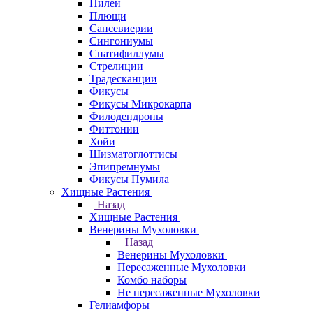
Пилеи
Плющи
Сансевиерии
Сингониумы
Спатифиллумы
Стрелиции
Традесканции
Фикусы
Фикусы Микрокарпа
Филодендроны
Фиттонии
Хойи
Шизматоглоттисы
Эпипремнумы
Фикусы Пумила
Хищные Растения
Назад
Хищные Растения
Венерины Мухоловки
Назад
Венерины Мухоловки
Пересаженные Мухоловки
Комбо наборы
Не пересаженные Мухоловки
Гелиамфоры