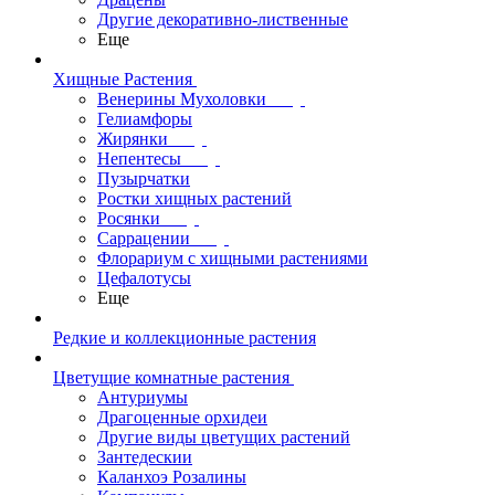
Другие декоративно-лиственные
Еще
Хищные Растения
Венерины Мухоловки
Гелиамфоры
Жирянки
Непентесы
Пузырчатки
Ростки хищных растений
Росянки
Саррацении
Флорариум с хищными растениями
Цефалотусы
Еще
Редкие и коллекционные растения
Цветущие комнатные растения
Антуриумы
Драгоценные орхидеи
Другие виды цветущих растений
Зантедескии
Каланхоэ Розалины