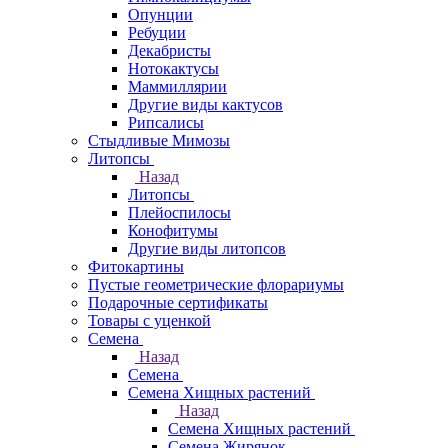
Опунции
Ребуции
Декабристы
Нотокактусы
Маммиллярии
Другие виды кактусов
Рипсалисы
Стыдливые Мимозы
Литопсы
Назад
Литопсы
Плейоспилосы
Конофитумы
Другие виды литопсов
Фитокартины
Пустые геометрические флорариумы
Подарочные сертификаты
Товары с уценкой
Семена
Назад
Семена
Семена Хищных растений
Назад
Семена Хищных растений
Семена Жирянок