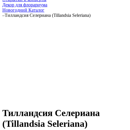
Декор для флорариума
Новогодний Каталог
–
Тилландсия Селериана (Tillandsia Seleriana)
Тилландсия Селериана
(Tillandsia Seleriana)