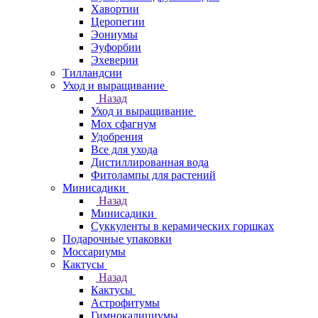
Хавортии
Церопегии
Эониумы
Эуфорбии
Эхеверии
Тилландсии
Уход и выращивание
Назад
Уход и выращивание
Мох сфагнум
Удобрения
Все для ухода
Дистиллированная вода
Фитолампы для растений
Минисадики
Назад
Минисадики
Суккуленты в керамических горшках
Подарочные упаковки
Моссариумы
Кактусы
Назад
Кактусы
Астрофитумы
Гимнокалициумы