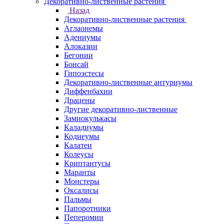
Декоративно-лиственные растения
Назад
Декоративно-лиственные растения
Аглаонемы
Адениумы
Алоказии
Бегонии
Бонсай
Гипоэстесы
Декоративно-лиственные антуриумы
Диффенбахии
Драцены
Другие декоративно-лиственные
Замиокулькасы
Каладиумы
Кодиеумы
Калатеи
Колеусы
Криптантусы
Маранты
Монстеры
Оксалисы
Пальмы
Папоротники
Пеперомии