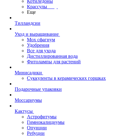
Котиледоны
Крассулы
Еще
Тилландсии
Уход и выращивание
Мох сфагнум
Удобрения
Все для ухода
Дистиллированная вода
Фитолампы для растений
Минисадики
Суккуленты в керамических горшках
Подарочные упаковки
Моссариумы
Кактусы
Астрофитумы
Гимнокалициумы
Опунции
Ребуции