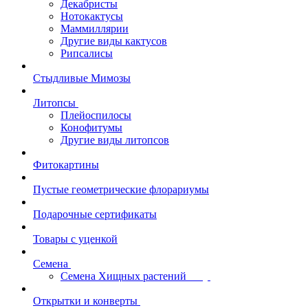
Декабристы
Нотокактусы
Маммиллярии
Другие виды кактусов
Рипсалисы
Стыдливые Мимозы
Литопсы
Плейоспилосы
Конофитумы
Другие виды литопсов
Фитокартины
Пустые геометрические флорариумы
Подарочные сертификаты
Товары с уценкой
Семена
Семена Хищных растений
Открытки и конверты