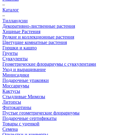
–
Каталог
–
Тилландсии
Декоративно-лиственные растения
Хищные Растения
Редкие и коллекционные растения
Цветущие комнатные растения
Горшки и кашпо
Грунты
Суккуленты
Геометрические флорариумы с суккулентами
Уход и выращивание
Минисадики
Подарочные упаковки
Моссариумы
Кактусы
Стыдливые Мимозы
Литопсы
Фитокартины
Пустые геометрические флорариумы
Подарочные сертификаты
Товары с уценкой
Семена
Открытки и конверты