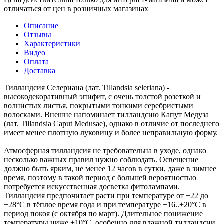
отличаться от цен в розничных магазинах
Описание
Отзывы
Характеристики
Видео
Оплата
Доставка
Тилландсия Селериана (лат. Tillandsia seleriana) -
высокодекоративный эпифит, с очень толстой розеткой и
волнистых листья, покрытыми тонкими серебристыми
волосками. Внешне напоминает тилландсию Капут Медуза
(лат. Tillandsia Caput Medusae), однако в отличие от последнего
имеет менее плотную луковицу и более неправильную форму.
Атмосферная тилландсия не требовательна в уходе, однако
несколько важных правил нужно соблюдать. Освещение
должно быть ярким, не менее 12 часов в сутки, даже в зимнее
время, поэтому в такой период с большей вероятностью
потребуется искусственная досветка фитолампами.
Тилландсия предпочитает расти при температуре от +22 до
+28°С в тёплое время года и при температуре +16..+20°С в
период покоя (с октября по март). Длительное понижение
температуры ниже +10°С, особенно для влажной тилландсии,