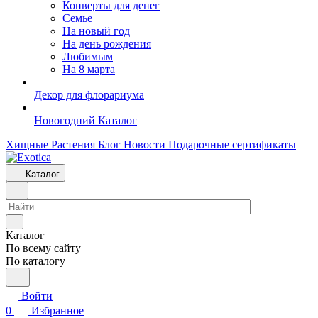
Конверты для денег
Семье
На новый год
На день рождения
Любимым
На 8 марта
Декор для флорариума
Новогодний Каталог
Хищные Растения
Блог
Новости
Подарочные сертификаты
Каталог
Каталог
По всему сайту
По каталогу
Войти
0
Избранное