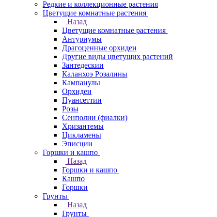
Редкие и коллекционные растения
Цветущие комнатные растения
Назад
Цветущие комнатные растения
Антуриумы
Драгоценные орхидеи
Другие виды цветущих растений
Зантедескии
Каланхоэ Розалины
Кампанулы
Орхидеи
Пуансеттии
Розы
Сенполии (фиалки)
Хризантемы
Цикламены
Эписции
Горшки и кашпо
Назад
Горшки и кашпо
Кашпо
Горшки
Грунты
Назад
Грунты