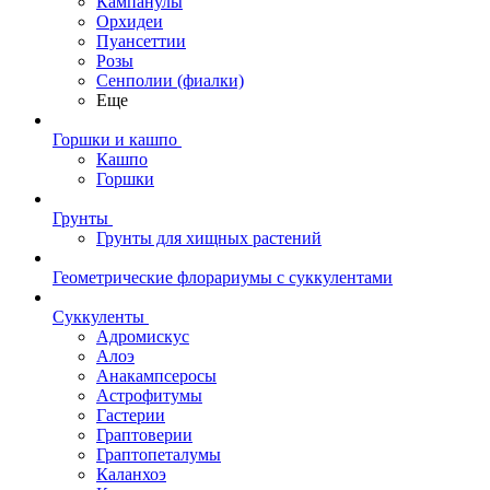
Кампанулы
Орхидеи
Пуансеттии
Розы
Сенполии (фиалки)
Еще
Горшки и кашпо
Кашпо
Горшки
Грунты
Грунты для хищных растений
Геометрические флорариумы с суккулентами
Суккуленты
Адромискус
Алоэ
Анакампсеросы
Астрофитумы
Гастерии
Граптоверии
Граптопеталумы
Каланхоэ