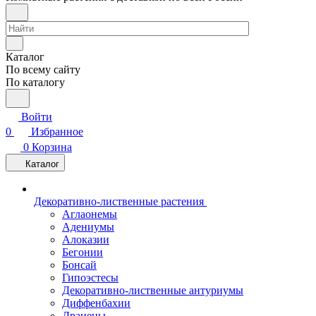
Каталог
По всему сайту
По каталогу
Войти
0
Избранное
0
Корзина
Каталог
Декоративно-лиственные растения
Аглаонемы
Адениумы
Алоказии
Бегонии
Бонсай
Гипоэстесы
Декоративно-лиственные антуриумы
Диффенбахии
Драцены