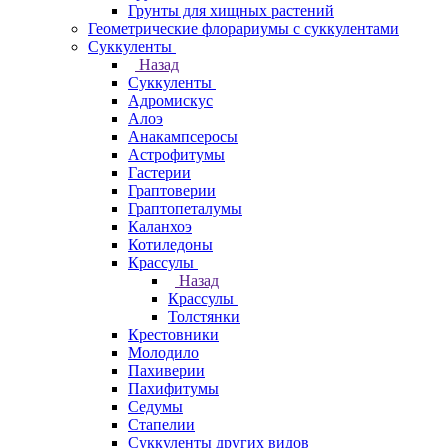
Грунты для хищных растений
Геометрические флорариумы с суккулентами
Суккуленты
Назад
Суккуленты
Адромискус
Алоэ
Анакампсеросы
Астрофитумы
Гастерии
Граптоверии
Граптопеталумы
Каланхоэ
Котиледоны
Крассулы
Назад
Крассулы
Толстянки
Крестовники
Молодило
Пахиверии
Пахифитумы
Седумы
Стапелии
Суккуленты других видов