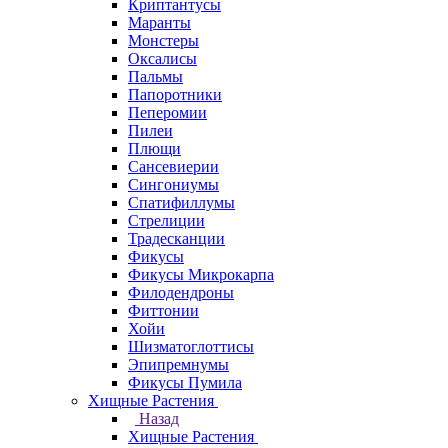
Криптантусы
Маранты
Монстеры
Оксалисы
Пальмы
Папоротники
Пеперомии
Пилеи
Плющи
Сансевиерии
Сингониумы
Спатифиллумы
Стрелиции
Традесканции
Фикусы
Фикусы Микрокарпа
Филодендроны
Фиттонии
Хойи
Шизматоглоттисы
Эпипремнумы
Фикусы Пумила
Хищные Растения
Назад
Хищные Растения