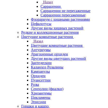
Назад
Саррацении
Саррацении не пересаженные
Саррацении пересаженные
Флорариум с хищными растениями
Цефалотусы
Другие виды хищных растений
Редкие и коллекционные растения
Цветущие комнатные растения
Назад
Цветущие комнатные растения
Антуриумы
Драгоценные орхидеи
Другие виды цветущих растений
Зантедескии
Каланхоэ Розалины
Кампанулы
Орхидеи
Пуансеттии
Розы
Сенполии (фиалки)
Хризантемы
Цикламены
Эписции
Горшки и кашпо