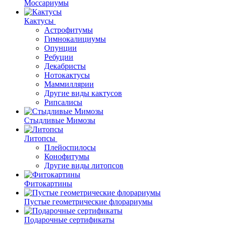
Моссариумы
Кактусы
Астрофитумы
Гимнокалициумы
Опунции
Ребуции
Декабристы
Нотокактусы
Маммиллярии
Другие виды кактусов
Рипсалисы
Стыдливые Мимозы
Литопсы
Плейоспилосы
Конофитумы
Другие виды литопсов
Фитокартины
Пустые геометрические флорариумы
Подарочные сертификаты