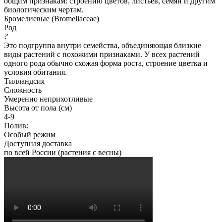
общим признакам: строению цветов, листьев, семян и другим
биологическим чертам.
Бромелиевые (Bromeliaceae)
Род
?
Это подгруппа внутри семейства, объединяющая близкие
виды растений с похожими признаками. У всех растений
одного рода обычно схожая форма роста, строение цветка и
условия обитания.
Тилландсия
Сложность
Умеренно неприхотливые
Высота от пола (см)
4-9
Полив:
Особый режим
Доступная доставка
по всей России (растения с весны)