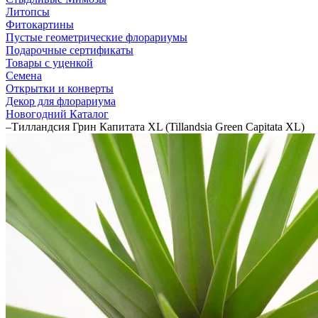
Литопсы
Фитокартины
Пустые геометрические флорариумы
Подарочные сертификаты
Товары с уценкой
Семена
Открытки и конверты
Декор для флорариума
Новогодний Каталог
–
Тилландсия Грин Капитата XL (Tillandsia Green Capitata XL)