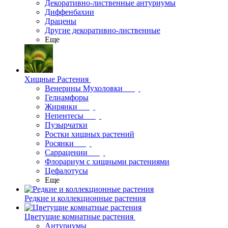
Декоративно-лиственные антуриумы
Диффенбахии
Драцены
Другие декоративно-лиственные
Еще
Хищные Растения
Венерины Мухоловки
Гелиамфоры
Жирянки
Непентесы
Пузырчатки
Ростки хищных растений
Росянки
Саррацении
Флорариум с хищными растениями
Цефалотусы
Еще
Редкие и коллекционные растения
Цветущие комнатные растения
Антуриумы