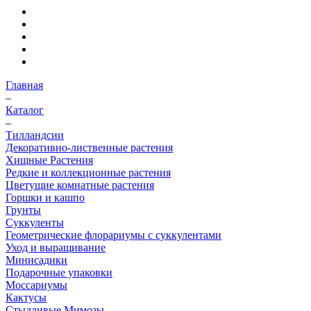
Главная
–
Каталог
–
Тилландсии
Декоративно-лиственные растения
Хищные Растения
Редкие и коллекционные растения
Цветущие комнатные растения
Горшки и кашпо
Грунты
Суккуленты
Геометрические флорариумы с суккулентами
Уход и выращивание
Минисадики
Подарочные упаковки
Моссариумы
Кактусы
Стыдливые Мимозы