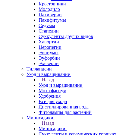
Крестовники
Молодило
Пахиверии
Пахифитумы
Седумы
Стапелии
Суккуленты других видов
Хавортии
Церопегии
Эониумы
Эуфорбии
Эхеверии
Тилландсии
Уход и выращивание
Назад
Уход и выращивание
Мох сфагнум
Удобрения
Все для ухода
Дистиллированная вода
Фитолампы для растений
Минисадики
Назад
Минисадики
Суккуленты в керамических горшках