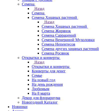
Семена
Назад
Семена
Семена Хищных растений
Назад
Семена Хищных растений
Семена Жирянок
Семена Саррацений
Семена Венериной Мухоловки
Семена Непентесов
Семена других хищных растений
Семена Росянок
Открытки и конверты
Назад
Открытки и конверты
Конверты для денег
Семье
На новый год
На день рождения
Любимым
На 8 марта
Декор для флорариума
Новогодний Каталог
Новинки