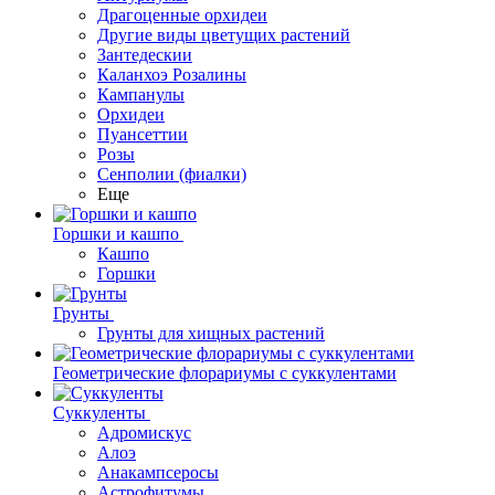
Драгоценные орхидеи
Другие виды цветущих растений
Зантедескии
Каланхоэ Розалины
Кампанулы
Орхидеи
Пуансеттии
Розы
Сенполии (фиалки)
Еще
Горшки и кашпо
Кашпо
Горшки
Грунты
Грунты для хищных растений
Геометрические флорариумы с суккулентами
Суккуленты
Адромискус
Алоэ
Анакампсеросы
Астрофитумы