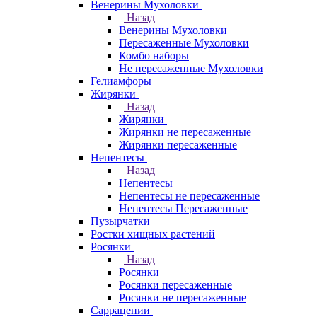
Венерины Мухоловки
Назад
Венерины Мухоловки
Пересаженные Мухоловки
Комбо наборы
Не пересаженные Мухоловки
Гелиамфоры
Жирянки
Назад
Жирянки
Жирянки не пересаженные
Жирянки пересаженные
Непентесы
Назад
Непентесы
Непентесы не пересаженные
Непентесы Пересаженные
Пузырчатки
Ростки хищных растений
Росянки
Назад
Росянки
Росянки пересаженные
Росянки не пересаженные
Саррацении