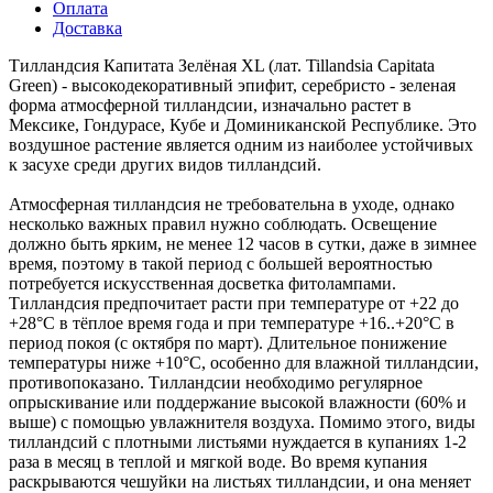
Оплата
Доставка
Тилландсия Капитата Зелёная XL (лат. Tillandsia Capitata
Green) - высокодекоративный эпифит, серебристо - зеленая
форма атмосферной тилландсии, изначально растет в
Мексике, Гондурасе, Кубе и Доминиканской Республике. Это
воздушное растение является одним из наиболее устойчивых
к засухе среди других видов тилландсий.
Атмосферная тилландсия не требовательна в уходе, однако
несколько важных правил нужно соблюдать. Освещение
должно быть ярким, не менее 12 часов в сутки, даже в зимнее
время, поэтому в такой период с большей вероятностью
потребуется искусственная досветка фитолампами.
Тилландсия предпочитает расти при температуре от +22 до
+28°С в тёплое время года и при температуре +16..+20°С в
период покоя (с октября по март). Длительное понижение
температуры ниже +10°С, особенно для влажной тилландсии,
противопоказано. Тилландсии необходимо регулярное
опрыскивание или поддержание высокой влажности (60% и
выше) с помощью увлажнителя воздуха. Помимо этого, виды
тилландсий с плотными листьями нуждается в купаниях 1-2
раза в месяц в теплой и мягкой воде. Во время купания
раскрываются чешуйки на листьях тилландсии, и она меняет