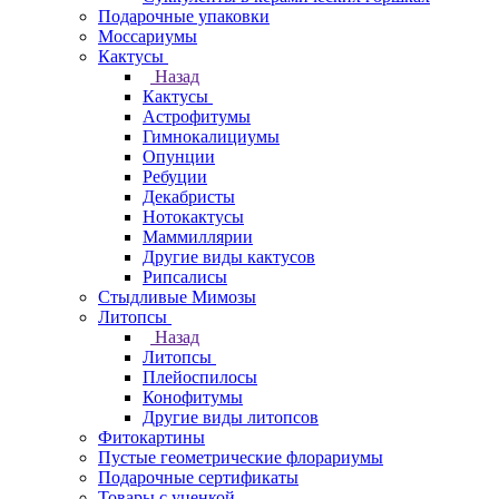
Подарочные упаковки
Моссариумы
Кактусы
Назад
Кактусы
Астрофитумы
Гимнокалициумы
Опунции
Ребуции
Декабристы
Нотокактусы
Маммиллярии
Другие виды кактусов
Рипсалисы
Стыдливые Мимозы
Литопсы
Назад
Литопсы
Плейоспилосы
Конофитумы
Другие виды литопсов
Фитокартины
Пустые геометрические флорариумы
Подарочные сертификаты
Товары с уценкой