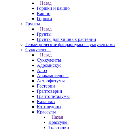
Назад
Горшки и кашпо
Кашпо
Горшки
Грунты
Назад
Грунты
Грунты для хищных растений
Геометрические флорариумы с суккулентами
Суккуленты
Назад
Суккуленты
Адромискус
Алоэ
Анакампсеросы
Астрофитумы
Гастерии
Граптоверии
Граптопеталумы
Каланхоэ
Котиледоны
Крассулы
Назад
Крассулы
Толстянки