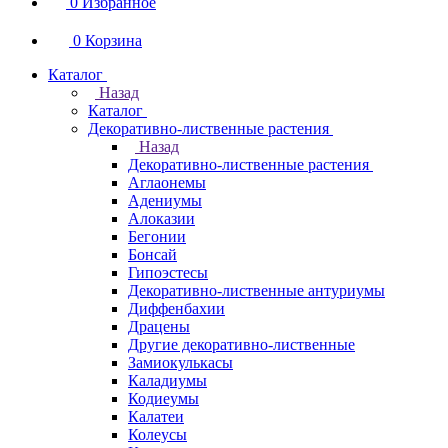
0
Избранное
0
Корзина
Каталог
Назад
Каталог
Декоративно-лиственные растения
Назад
Декоративно-лиственные растения
Аглаонемы
Адениумы
Алоказии
Бегонии
Бонсай
Гипоэстесы
Декоративно-лиственные антуриумы
Диффенбахии
Драцены
Другие декоративно-лиственные
Замиокулькасы
Каладиумы
Кодиеумы
Калатеи
Колеусы