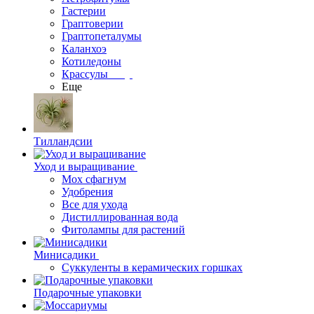
Гастерии
Граптоверии
Граптопеталумы
Каланхоэ
Котиледоны
Крассулы
Еще
Тилландсии
Уход и выращивание
Мох сфагнум
Удобрения
Все для ухода
Дистиллированная вода
Фитолампы для растений
Минисадики
Суккуленты в керамических горшках
Подарочные упаковки