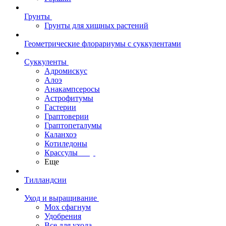
Грунты
Грунты для хищных растений
Геометрические флорариумы с суккулентами
Суккуленты
Адромискус
Алоэ
Анакампсеросы
Астрофитумы
Гастерии
Граптоверии
Граптопеталумы
Каланхоэ
Котиледоны
Крассулы
Еще
Тилландсии
Уход и выращивание
Мох сфагнум
Удобрения
Все для ухода