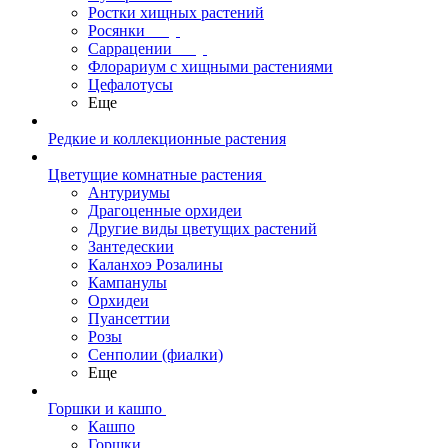
Ростки хищных растений
Росянки
Саррацении
Флорариум с хищными растениями
Цефалотусы
Еще
Редкие и коллекционные растения
Цветущие комнатные растения
Антуриумы
Драгоценные орхидеи
Другие виды цветущих растений
Зантедескии
Каланхоэ Розалины
Кампанулы
Орхидеи
Пуансеттии
Розы
Сенполии (фиалки)
Еще
Горшки и кашпо
Кашпо
Горшки