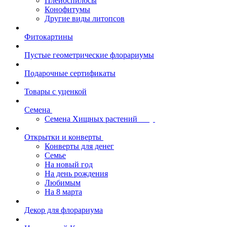
Плейоспилосы
Конофитумы
Другие виды литопсов
Фитокартины
Пустые геометрические флорариумы
Подарочные сертификаты
Товары с уценкой
Семена
Семена Хищных растений
Открытки и конверты
Конверты для денег
Семье
На новый год
На день рождения
Любимым
На 8 марта
Декор для флорариума