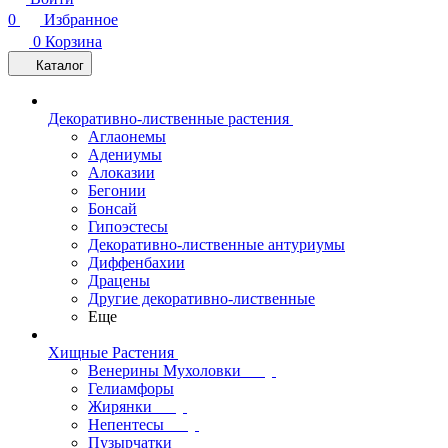
0
Избранное
0
Корзина
Каталог
Декоративно-лиственные растения
Аглаонемы
Адениумы
Алоказии
Бегонии
Бонсай
Гипоэстесы
Декоративно-лиственные антуриумы
Диффенбахии
Драцены
Другие декоративно-лиственные
Еще
Хищные Растения
Венерины Мухоловки
Гелиамфоры
Жирянки
Непентесы
Пузырчатки