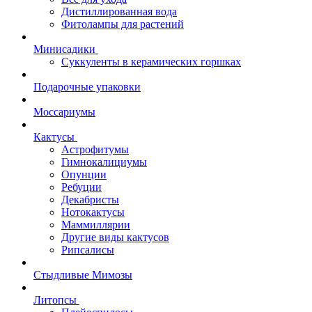
Дистиллированная вода
Фитолампы для растений
Минисадики
Суккуленты в керамических горшках
Подарочные упаковки
Моссариумы
Кактусы
Астрофитумы
Гимнокалициумы
Опунции
Ребуции
Декабристы
Нотокактусы
Маммиллярии
Другие виды кактусов
Рипсалисы
Стыдливые Мимозы
Литопсы