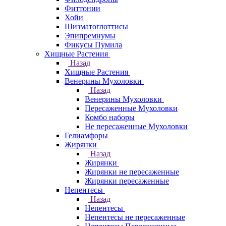
Фиттонии
Хойи
Шизматоглоттисы
Эпипремнумы
Фикусы Пумила
Хищные Растения
Назад
Хищные Растения
Венерины Мухоловки
Назад
Венерины Мухоловки
Пересаженные Мухоловки
Комбо наборы
Не пересаженные Мухоловки
Гелиамфоры
Жирянки
Назад
Жирянки
Жирянки не пересаженные
Жирянки пересаженные
Непентесы
Назад
Непентесы
Непентесы не пересаженные