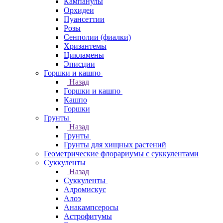
Кампанулы
Орхидеи
Пуансеттии
Розы
Сенполии (фиалки)
Хризантемы
Цикламены
Эписции
Горшки и кашпо
Назад
Горшки и кашпо
Кашпо
Горшки
Грунты
Назад
Грунты
Грунты для хищных растений
Геометрические флорариумы с суккулентами
Суккуленты
Назад
Суккуленты
Адромискус
Алоэ
Анакампсеросы
Астрофитумы