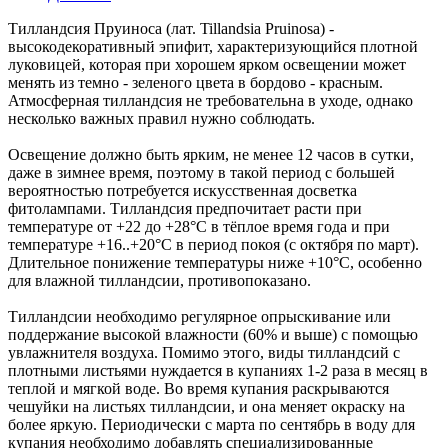
Тилландсия Пруиноса (лат. Tillandsia Pruinosa) -
высокодекоративный эпифит, характеризующийся плотной
луковицей, которая при хорошем ярком освещении может
менять из темно - зеленого цвета в бордово - красным.
Атмосферная тилландсия не требовательна в уходе, однако
несколько важных правил нужно соблюдать.
Освещение должно быть ярким, не менее 12 часов в сутки,
даже в зимнее время, поэтому в такой период с большей
вероятностью потребуется искусственная досветка
фитолампами. Тилландсия предпочитает расти при
температуре от +22 до +28°С в тёплое время года и при
температуре +16..+20°С в период покоя (с октября по март).
Длительное понижение температуры ниже +10°С, особенно
для влажной тилландсии, противопоказано.
Тилландсии необходимо регулярное опрыскивание или
поддержание высокой влажности (60% и выше) с помощью
увлажнителя воздуха. Помимо этого, виды тилландсий с
плотными листьями нуждается в купаниях 1-2 раза в месяц в
теплой и мягкой воде. Во время купания раскрываются
чешуйки на листьях тилландсии, и она меняет окраску на
более яркую. Периодически с марта по сентябрь в воду для
купания необходимо добавлять специализированные