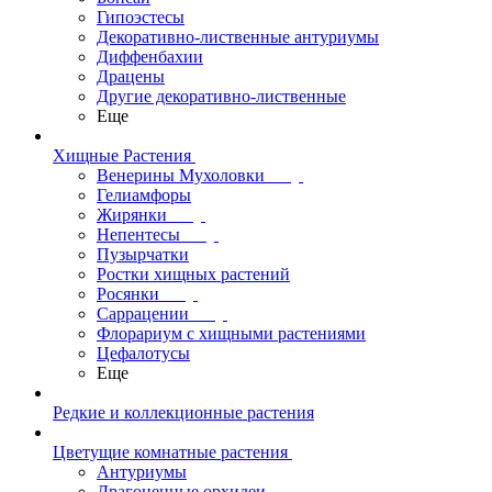
Гипоэстесы
Декоративно-лиственные антуриумы
Диффенбахии
Драцены
Другие декоративно-лиственные
Еще
Хищные Растения
Венерины Мухоловки
Гелиамфоры
Жирянки
Непентесы
Пузырчатки
Ростки хищных растений
Росянки
Саррацении
Флорариум с хищными растениями
Цефалотусы
Еще
Редкие и коллекционные растения
Цветущие комнатные растения
Антуриумы
Драгоценные орхидеи