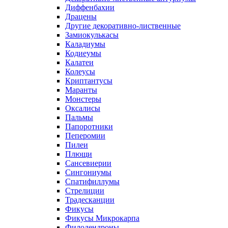
Диффенбахии
Драцены
Другие декоративно-лиственные
Замиокулькасы
Каладиумы
Кодиеумы
Калатеи
Колеусы
Криптантусы
Маранты
Монстеры
Оксалисы
Пальмы
Папоротники
Пеперомии
Пилеи
Плющи
Сансевиерии
Сингониумы
Спатифиллумы
Стрелиции
Традесканции
Фикусы
Фикусы Микрокарпа
Филодендроны