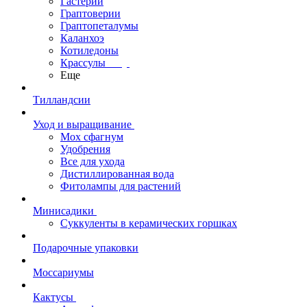
Гастерии
Граптоверии
Граптопеталумы
Каланхоэ
Котиледоны
Крассулы
Еще
Тилландсии
Уход и выращивание
Мох сфагнум
Удобрения
Все для ухода
Дистиллированная вода
Фитолампы для растений
Минисадики
Суккуленты в керамических горшках
Подарочные упаковки
Моссариумы
Кактусы