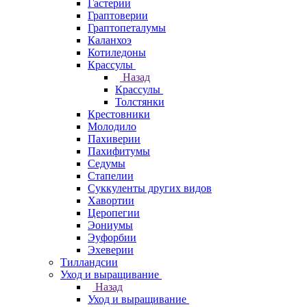
Гастерии
Граптоверии
Граптопеталумы
Каланхоэ
Котиледоны
Крассулы
Назад
Крассулы
Толстянки
Крестовники
Молодило
Пахиверии
Пахифитумы
Седумы
Стапелии
Суккуленты других видов
Хавортии
Церопегии
Эониумы
Эуфорбии
Эхеверии
Тилландсии
Уход и выращивание
Назад
Уход и выращивание