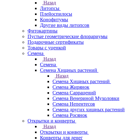
Назад
Литопсы
Плейоспилосы
Конофитумы
Другие виды литопсов
Фитокартины
Пустые геометрические флорариумы
Подарочные сертификаты
Товары с уценкой
Семена
Назад
Семена
Семена Хищных растений
Назад
Семена Хищных растений
Семена Жирянок
Семена Саррацений
Семена Венериной Мухоловки
Семена Непентесов
Семена других хищных растений
Семена Росянок
Открытки и конверты
Назад
Открытки и конверты
Конверты для денег