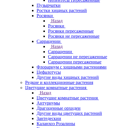
Непентесы Пересаженные
Пузырчатки
Ростки хищных растений
Росянки
Назад
Росянки
Росянки пересаженные
Росянки не пересаженные
Саррацении
Назад
Саррацении
Саррацении не пересаженные
Саррацении пересаженные
Флорариум с хищными растениями
Цефалотусы
Другие виды хищных растений
Редкие и коллекционные растения
Цветущие комнатные растения
Назад
Цветущие комнатные растения
Антуриумы
Драгоценные орхидеи
Другие виды цветущих растений
Зантедескии
Каланхоэ Розалины