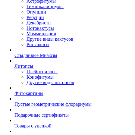
Астрофитумы
Гимнокалициумы
Опунции
Ребуции
Декабристы
Нотокактусы
Маммиллярии
Другие виды кактусов
Рипсалисы
Стыдливые Мимозы
Литопсы
Плейоспилосы
Конофитумы
Другие виды литопсов
Фитокартины
Пустые геометрические флорариумы
Подарочные сертификаты
Товары с уценкой