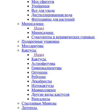
Мох сфагнум
Удобрения
Все для ухода
Дистиллированная вода
Фитолампы для растений
Минисадики
Назад
Минисадики
Суккуленты в керамических горшках
Подарочные упаковки
Моссариумы
Кактусы
Назад
Кактусы
Астрофитумы
Гимнокалициумы
Опунции
Ребуции
Декабристы
Нотокактусы
Маммиллярии
Другие виды кактусов
Рипсалисы
Стыдливые Мимозы
Литопсы