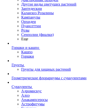
Другие виды цветущих растений
Зантедескии
Каланхоэ Розалины
Кампанулы
Орхидеи
Пуансеттии
Розы
Сенполии (фиалки)
Еще
Горшки и кашпо
Кашпо
Горшки
Грунты
Грунты для хищных растений
Геометрические флорариумы с суккулентами
Суккуленты
Адромискус
Алоэ
Анакампсеросы
Астрофитумы