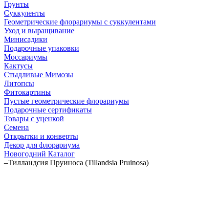
Грунты
Суккуленты
Геометрические флорариумы с суккулентами
Уход и выращивание
Минисадики
Подарочные упаковки
Моссариумы
Кактусы
Стыдливые Мимозы
Литопсы
Фитокартины
Пустые геометрические флорариумы
Подарочные сертификаты
Товары с уценкой
Семена
Открытки и конверты
Декор для флорариума
Новогодний Каталог
–
Тилландсия Пруиноса (Tillandsia Pruinosa)