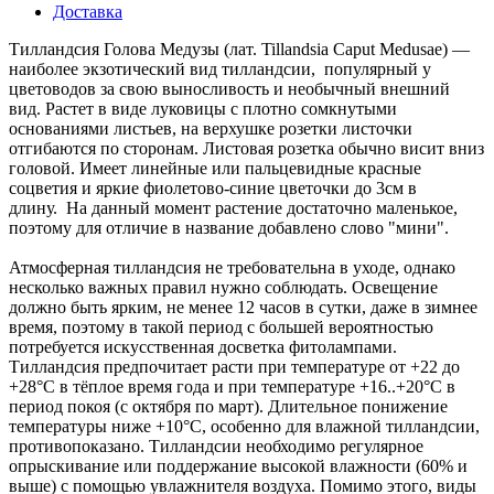
Доставка
Тилландсия Голова Медузы (лат. Tillandsia Caput Medusae) —
наиболее экзотический вид тилландсии, популярный у
цветоводов за свою выносливость и необычный внешний
вид. Растет в виде луковицы с плотно сомкнутыми
основаниями листьев, на верхушке розетки листочки
отгибаются по сторонам. Листовая розетка обычно висит вниз
головой. Имеет линейные или пальцевидные красные
соцветия и яркие фиолетово-синие цветочки до 3см в
длину. На данный момент растение достаточно маленькое,
поэтому для отличие в название добавлено слово "мини".
Атмосферная тилландсия не требовательна в уходе, однако
несколько важных правил нужно соблюдать. Освещение
должно быть ярким, не менее 12 часов в сутки, даже в зимнее
время, поэтому в такой период с большей вероятностью
потребуется искусственная досветка фитолампами.
Тилландсия предпочитает расти при температуре от +22 до
+28°С в тёплое время года и при температуре +16..+20°С в
период покоя (с октября по март). Длительное понижение
температуры ниже +10°С, особенно для влажной тилландсии,
противопоказано. Тилландсии необходимо регулярное
опрыскивание или поддержание высокой влажности (60% и
выше) с помощью увлажнителя воздуха. Помимо этого, виды