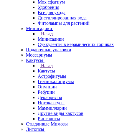
Мох сфагнум
Удобрения
Все для ухода
Дистиллированная вода
Фитолампы для растений
Минисадики
Назад
Минисадики
Суккуленты в керамических горшках
Подарочные упаковки
Моссариумы
Кактусы
Назад
Кактусы
Астрофитумы
Гимнокалициумы
Опунции
Ребуции
Декабристы
Нотокактусы
Маммиллярии
Другие виды кактусов
Рипсалисы
Стыдливые Мимозы
Литопсы