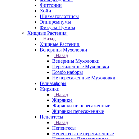
Фиттонии
Хойи
Шизматоглоттисы
Эпипремнумы
Фикусы Пумила
Хищные Растения
Назад
Хищные Растения
Венерины Мухоловки
Назад
Венерины Мухоловки
Пересаженные Мухоловки
Комбо наборы
Не пересаженные Мухоловки
Гелиамфоры
Жирянки
Назад
Жирянки
Жирянки не пересаженные
Жирянки пересаженные
Непентесы
Назад
Непентесы
Непентесы не пересаженные