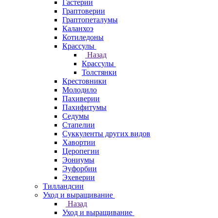
Гастерии
Граптоверии
Граптопеталумы
Каланхоэ
Котиледоны
Крассулы
Назад
Крассулы
Толстянки
Крестовники
Молодило
Пахиверии
Пахифитумы
Седумы
Стапелии
Суккуленты других видов
Хавортии
Церопегии
Эониумы
Эуфорбии
Эхеверии
Тилландсии
Уход и выращивание
Назад
Уход и выращивание