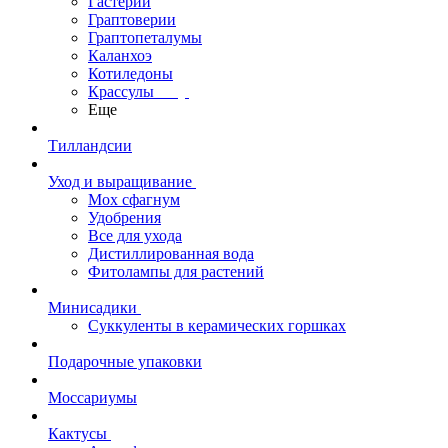
Гастерии
Граптоверии
Граптопеталумы
Каланхоэ
Котиледоны
Крассулы
Еще
Тилландсии
Уход и выращивание
Мох сфагнум
Удобрения
Все для ухода
Дистиллированная вода
Фитолампы для растений
Минисадики
Суккуленты в керамических горшках
Подарочные упаковки
Моссариумы
Кактусы