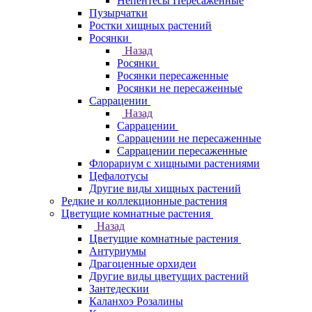
Непентесы Пересаженные
Пузырчатки
Ростки хищных растений
Росянки
Назад
Росянки
Росянки пересаженные
Росянки не пересаженные
Саррацении
Назад
Саррацении
Саррацении не пересаженные
Саррацении пересаженные
Флорариум с хищными растениями
Цефалотусы
Другие виды хищных растений
Редкие и коллекционные растения
Цветущие комнатные растения
Назад
Цветущие комнатные растения
Антуриумы
Драгоценные орхидеи
Другие виды цветущих растений
Зантедескии
Каланхоэ Розалины