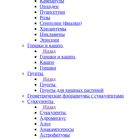
Кампанулы
Орхидеи
Пуансеттии
Розы
Сенполии (фиалки)
Хризантемы
Цикламены
Эписции
Горшки и кашпо
Назад
Горшки и кашпо
Кашпо
Горшки
Грунты
Назад
Грунты
Грунты для хищных растений
Геометрические флорариумы с суккулентами
Суккуленты
Назад
Суккуленты
Адромискус
Алоэ
Анакампсеросы
Астрофитумы