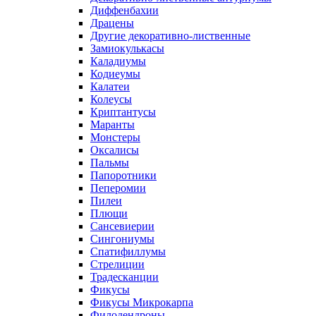
Диффенбахии
Драцены
Другие декоративно-лиственные
Замиокулькасы
Каладиумы
Кодиеумы
Калатеи
Колеусы
Криптантусы
Маранты
Монстеры
Оксалисы
Пальмы
Папоротники
Пеперомии
Пилеи
Плющи
Сансевиерии
Сингониумы
Спатифиллумы
Стрелиции
Традесканции
Фикусы
Фикусы Микрокарпа
Филодендроны