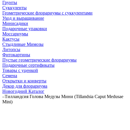
Грунты
Суккуленты
Геометрические флорариумы с суккулентами
Уход и выращивание
Минисадики
Подарочные упаковки
Моссариумы
Кактусы
Стыдливые Мимозы
Литопсы
Фитокартины
Пустые геометрические флорариумы
Подарочные сертификаты
Товары с уценкой
Семена
Открытки и конверты
Декор для флорариума
Новогодний Каталог
–
Тилландсия Голова Медузы Мини (Tillandsia Caput Medusae
Mini)