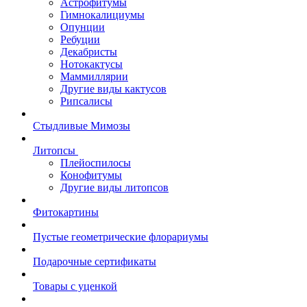
Астрофитумы
Гимнокалициумы
Опунции
Ребуции
Декабристы
Нотокактусы
Маммиллярии
Другие виды кактусов
Рипсалисы
Стыдливые Мимозы
Литопсы
Плейоспилосы
Конофитумы
Другие виды литопсов
Фитокартины
Пустые геометрические флорариумы
Подарочные сертификаты
Товары с уценкой