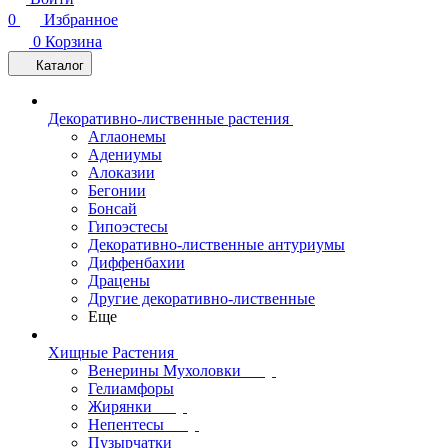
0
Избранное
0
Корзина
Каталог
Декоративно-лиственные растения
Аглаонемы
Адениумы
Алоказии
Бегонии
Бонсай
Гипоэстесы
Декоративно-лиственные антуриумы
Диффенбахии
Драцены
Другие декоративно-лиственные
Еще
Хищные Растения
Венерины Мухоловки
Гелиамфоры
Жирянки
Непентесы
Пузырчатки