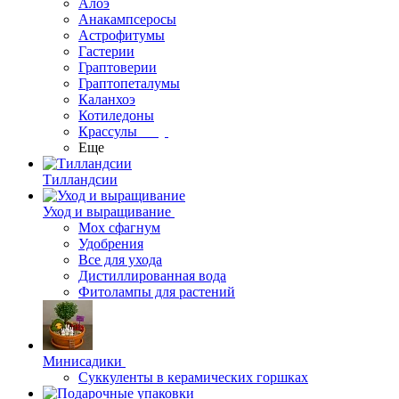
Алоэ
Анакампсеросы
Астрофитумы
Гастерии
Граптоверии
Граптопеталумы
Каланхоэ
Котиледоны
Крассулы
Еще
Тилландсии
Уход и выращивание
Мох сфагнум
Удобрения
Все для ухода
Дистиллированная вода
Фитолампы для растений
Минисадики
Суккуленты в керамических горшках