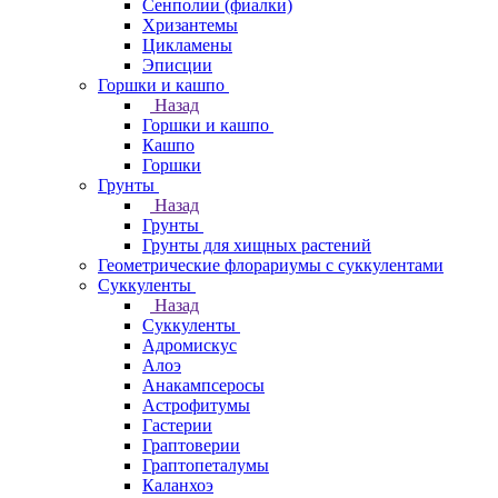
Сенполии (фиалки)
Хризантемы
Цикламены
Эписции
Горшки и кашпо
Назад
Горшки и кашпо
Кашпо
Горшки
Грунты
Назад
Грунты
Грунты для хищных растений
Геометрические флорариумы с суккулентами
Суккуленты
Назад
Суккуленты
Адромискус
Алоэ
Анакампсеросы
Астрофитумы
Гастерии
Граптоверии
Граптопеталумы
Каланхоэ