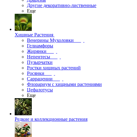
Другие декоративно-лиственные
Еще
Хищные Растения
Венерины Мухоловки
Гелиамфоры
Жирянки
Непентесы
Пузырчатки
Ростки хищных растений
Росянки
Саррацении
Флорариум с хищными растениями
Цефалотусы
Еще
Редкие и коллекционные растения