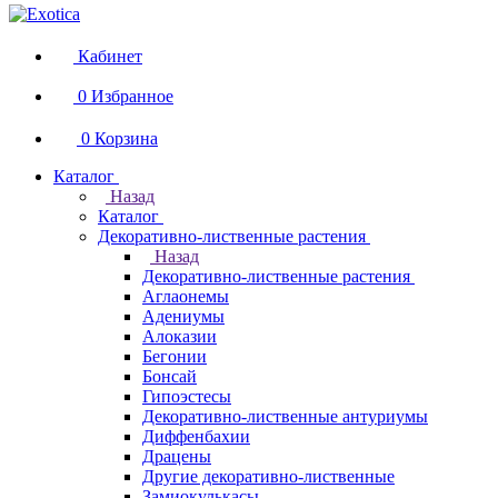
Кабинет
0
Избранное
0
Корзина
Каталог
Назад
Каталог
Декоративно-лиственные растения
Назад
Декоративно-лиственные растения
Аглаонемы
Адениумы
Алоказии
Бегонии
Бонсай
Гипоэстесы
Декоративно-лиственные антуриумы
Диффенбахии
Драцены
Другие декоративно-лиственные
Замиокулькасы