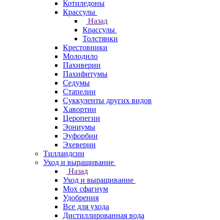
Котиледоны
Крассулы
Назад
Крассулы
Толстянки
Крестовники
Молодило
Пахиверии
Пахифитумы
Седумы
Стапелии
Суккуленты других видов
Хавортии
Церопегии
Эониумы
Эуфорбии
Эхеверии
Тилландсии
Уход и выращивание
Назад
Уход и выращивание
Мох сфагнум
Удобрения
Все для ухода
Дистиллированная вода