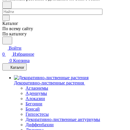
Каталог
По всему сайту
По каталогу
Войти
0
Избранное
0
Корзина
Каталог
Декоративно-лиственные растения
Аглаонемы
Адениумы
Алоказии
Бегонии
Бонсай
Гипоэстесы
Декоративно-лиственные антуриумы
Диффенбахии
Драцены