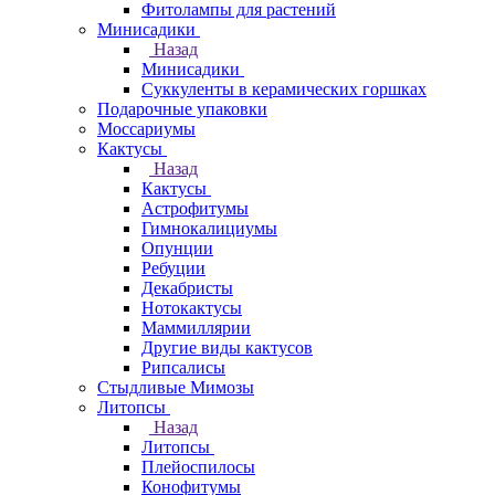
Фитолампы для растений
Минисадики
Назад
Минисадики
Суккуленты в керамических горшках
Подарочные упаковки
Моссариумы
Кактусы
Назад
Кактусы
Астрофитумы
Гимнокалициумы
Опунции
Ребуции
Декабристы
Нотокактусы
Маммиллярии
Другие виды кактусов
Рипсалисы
Стыдливые Мимозы
Литопсы
Назад
Литопсы
Плейоспилосы
Конофитумы