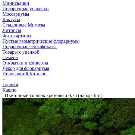
Минисадики
Подарочные упаковки
Моссариумы
Кактусы
Стыдливые Мимозы
Литопсы
Фитокартины
Пустые геометрические флорариумы
Подарочные сертификаты
Товары с уценкой
Семена
Открытки и конверты
Декор для флорариума
Новогодний Каталог
–
Горшки
Кашпо
–
Цветочный горшок кремовый 0,7л (набор 3шт)