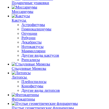
Подарочные упаковки
Моссариумы
Кактусы
Астрофитумы
Гимнокалициумы
Опунции
Ребуции
Декабристы
Нотокактусы
Маммиллярии
Другие виды кактусов
Рипсалисы
Стыдливые Мимозы
Литопсы
Плейоспилосы
Конофитумы
Другие виды литопсов
Фитокартины
Пустые геометрические флорариумы