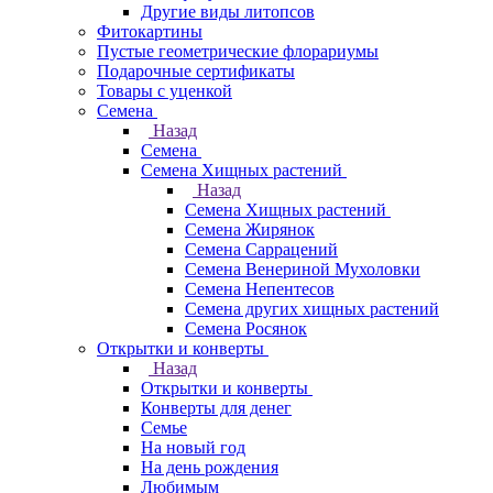
Другие виды литопсов
Фитокартины
Пустые геометрические флорариумы
Подарочные сертификаты
Товары с уценкой
Семена
Назад
Семена
Семена Хищных растений
Назад
Семена Хищных растений
Семена Жирянок
Семена Саррацений
Семена Венериной Мухоловки
Семена Непентесов
Семена других хищных растений
Семена Росянок
Открытки и конверты
Назад
Открытки и конверты
Конверты для денег
Семье
На новый год
На день рождения
Любимым