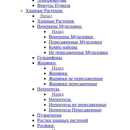
Эпипремнумы
Фикусы Пумила
Хищные Растения
Назад
Хищные Растения
Венерины Мухоловки
Назад
Венерины Мухоловки
Пересаженные Мухоловки
Комбо наборы
Не пересаженные Мухоловки
Гелиамфоры
Жирянки
Назад
Жирянки
Жирянки не пересаженные
Жирянки пересаженные
Непентесы
Назад
Непентесы
Непентесы не пересаженные
Непентесы Пересаженные
Пузырчатки
Ростки хищных растений
Росянки