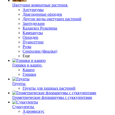
Цветущие комнатные растения
Антуриумы
Драгоценные орхидеи
Другие виды цветущих растений
Зантедескии
Каланхоэ Розалины
Кампанулы
Орхидеи
Пуансеттии
Розы
Сенполии (фиалки)
Еще
Горшки и кашпо
Кашпо
Горшки
Грунты
Грунты для хищных растений
Геометрические флорариумы с суккулентами
Суккуленты
Адромискус