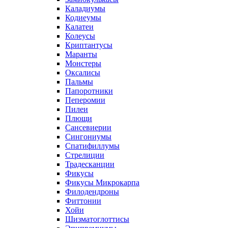
Каладиумы
Кодиеумы
Калатеи
Колеусы
Криптантусы
Маранты
Монстеры
Оксалисы
Пальмы
Папоротники
Пеперомии
Пилеи
Плющи
Сансевиерии
Сингониумы
Спатифиллумы
Стрелиции
Традесканции
Фикусы
Фикусы Микрокарпа
Филодендроны
Фиттонии
Хойи
Шизматоглоттисы