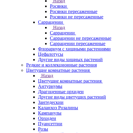
Назад
Росянки
Росянки пересаженные
Росянки не пересаженные
Саррацении
Назад
Саррацении
Саррацении не пересаженные
Саррацении пересаженные
Флорариум с хищными растениями
Цефалотусы
Другие виды хищных растений
Редкие и коллекционные растения
Цветущие комнатные растения
Назад
Цветущие комнатные растения
Антуриумы
Драгоценные орхидеи
Другие виды цветущих растений
Зантедескии
Каланхоэ Розалины
Кампанулы
Орхидеи
Пуансеттии
Розы