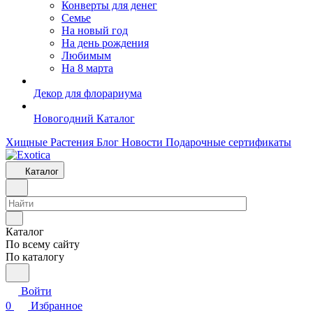
Конверты для денег
Семье
На новый год
На день рождения
Любимым
На 8 марта
Декор для флорариума
Новогодний Каталог
Хищные Растения
Блог
Новости
Подарочные сертификаты
Каталог
Каталог
По всему сайту
По каталогу
Войти
0
Избранное