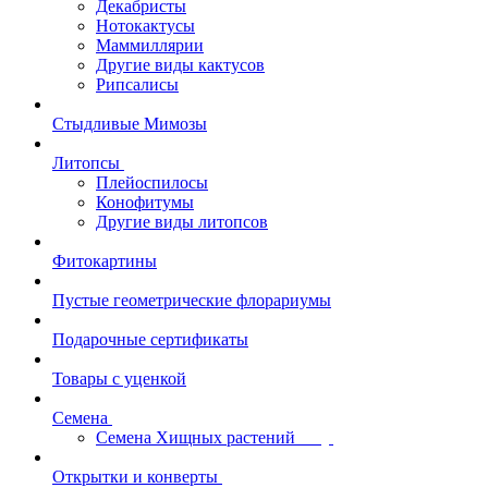
Декабристы
Нотокактусы
Маммиллярии
Другие виды кактусов
Рипсалисы
Стыдливые Мимозы
Литопсы
Плейоспилосы
Конофитумы
Другие виды литопсов
Фитокартины
Пустые геометрические флорариумы
Подарочные сертификаты
Товары с уценкой
Семена
Семена Хищных растений
Открытки и конверты