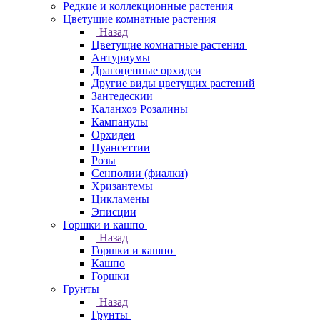
Редкие и коллекционные растения
Цветущие комнатные растения
Назад
Цветущие комнатные растения
Антуриумы
Драгоценные орхидеи
Другие виды цветущих растений
Зантедескии
Каланхоэ Розалины
Кампанулы
Орхидеи
Пуансеттии
Розы
Сенполии (фиалки)
Хризантемы
Цикламены
Эписции
Горшки и кашпо
Назад
Горшки и кашпо
Кашпо
Горшки
Грунты
Назад
Грунты