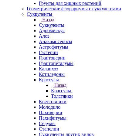
Грунты для хищных растений
Геометрические флорариумы с суккулентами
Суккуленты
Назад
Суккуленты
Адромискус
Алоэ
Анакампсеросы
Астрофитумы
Гастерии
Граптоверии
Граптопеталумы
Каланхоэ
Котиледоны
Крассулы
Назад
Крассулы
Толстянки
Крестовники
Молодило
Пахиверии
Пахифитумы
Седумы
Стапелии
Суккуленты других видов