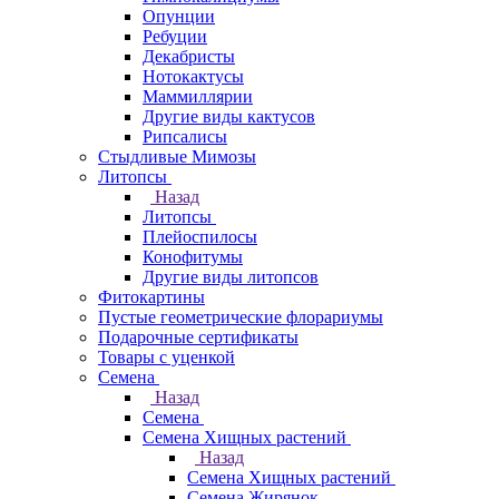
Опунции
Ребуции
Декабристы
Нотокактусы
Маммиллярии
Другие виды кактусов
Рипсалисы
Стыдливые Мимозы
Литопсы
Назад
Литопсы
Плейоспилосы
Конофитумы
Другие виды литопсов
Фитокартины
Пустые геометрические флорариумы
Подарочные сертификаты
Товары с уценкой
Семена
Назад
Семена
Семена Хищных растений
Назад
Семена Хищных растений
Семена Жирянок