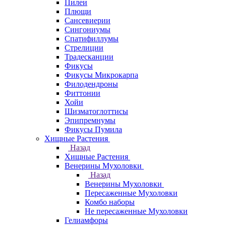
Пилеи
Плющи
Сансевиерии
Сингониумы
Спатифиллумы
Стрелиции
Традесканции
Фикусы
Фикусы Микрокарпа
Филодендроны
Фиттонии
Хойи
Шизматоглоттисы
Эпипремнумы
Фикусы Пумила
Хищные Растения
Назад
Хищные Растения
Венерины Мухоловки
Назад
Венерины Мухоловки
Пересаженные Мухоловки
Комбо наборы
Не пересаженные Мухоловки
Гелиамфоры