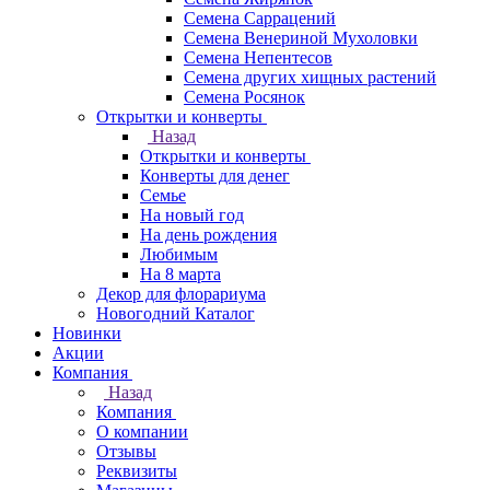
Семена Саррацений
Семена Венериной Мухоловки
Семена Непентесов
Семена других хищных растений
Семена Росянок
Открытки и конверты
Назад
Открытки и конверты
Конверты для денег
Семье
На новый год
На день рождения
Любимым
На 8 марта
Декор для флорариума
Новогодний Каталог
Новинки
Акции
Компания
Назад
Компания
О компании
Отзывы
Реквизиты