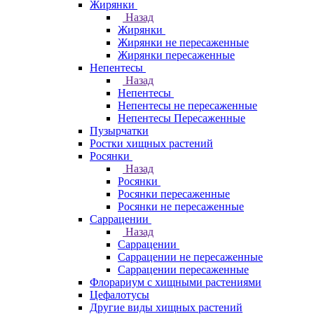
Жирянки
Назад
Жирянки
Жирянки не пересаженные
Жирянки пересаженные
Непентесы
Назад
Непентесы
Непентесы не пересаженные
Непентесы Пересаженные
Пузырчатки
Ростки хищных растений
Росянки
Назад
Росянки
Росянки пересаженные
Росянки не пересаженные
Саррацении
Назад
Саррацении
Саррацении не пересаженные
Саррацении пересаженные
Флорариум с хищными растениями
Цефалотусы
Другие виды хищных растений