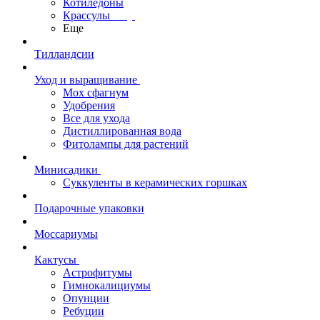
Котиледоны
Крассулы
Еще
Тилландсии
Уход и выращивание
Мох сфагнум
Удобрения
Все для ухода
Дистиллированная вода
Фитолампы для растений
Минисадики
Суккуленты в керамических горшках
Подарочные упаковки
Моссариумы
Кактусы
Астрофитумы
Гимнокалициумы
Опунции
Ребуции