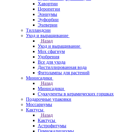
Хавортии
Церопегии
Эониумы
Эуфорбии
Эхеверии
Тилландсии
Уход и выращивание
Назад
Уход и выращивание
Мох сфагнум
Удобрения
Все для ухода
Дистиллированная вода
Фитолампы для растений
Минисадики
Назад
Минисадики
Суккуленты в керамических горшках
Подарочные упаковки
Моссариумы
Кактусы
Назад
Кактусы
Астрофитумы
Гимнокалициумы