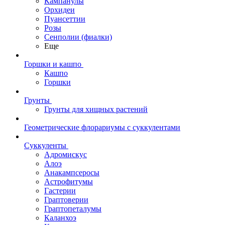
Кампанулы
Орхидеи
Пуансеттии
Розы
Сенполии (фиалки)
Еще
Горшки и кашпо
Кашпо
Горшки
Грунты
Грунты для хищных растений
Геометрические флорариумы с суккулентами
Суккуленты
Адромискус
Алоэ
Анакампсеросы
Астрофитумы
Гастерии
Граптоверии
Граптопеталумы
Каланхоэ