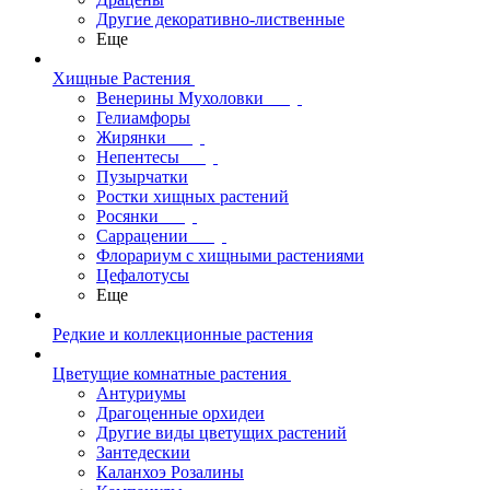
Другие декоративно-лиственные
Еще
Хищные Растения
Венерины Мухоловки
Гелиамфоры
Жирянки
Непентесы
Пузырчатки
Ростки хищных растений
Росянки
Саррацении
Флорариум с хищными растениями
Цефалотусы
Еще
Редкие и коллекционные растения
Цветущие комнатные растения
Антуриумы
Драгоценные орхидеи
Другие виды цветущих растений
Зантедескии
Каланхоэ Розалины