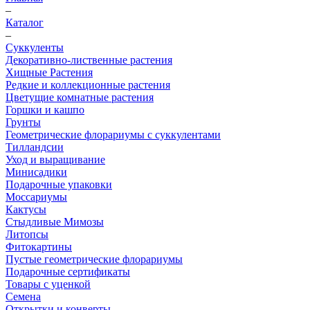
–
Каталог
–
Суккуленты
Декоративно-лиственные растения
Хищные Растения
Редкие и коллекционные растения
Цветущие комнатные растения
Горшки и кашпо
Грунты
Геометрические флорариумы с суккулентами
Тилландсии
Уход и выращивание
Минисадики
Подарочные упаковки
Моссариумы
Кактусы
Стыдливые Мимозы
Литопсы
Фитокартины
Пустые геометрические флорариумы
Подарочные сертификаты
Товары с уценкой
Семена
Открытки и конверты