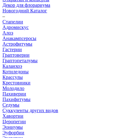
Декор для флорариума
Новогодний Каталог
–
Стапелии
Адромискус
Алоэ
Анакампсеросы
Астрофитумы
Гастерии
Граптоверии
Граптопеталумы
Каланхоэ
Котиледоны
Крассулы
Крестовники
Молодило
Пахиверии
Пахифитумы
Седумы
Суккуленты других видов
Хавортии
Церопегии
Эониумы
Эуфорбии