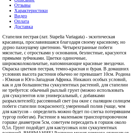
Отзывы
Характеристики
Видео
Оплата
Доставка
Стапелия пестрая (лат. Stapelia Variagata) - экзотическая
красавица, прославившаяся благодаря своему красивому, но
дурно пахнущему цветению. Четырехгранные побеги
мясистые, с отростками у основания, безлистные, красуются
прямыми зубчиками. Цветки одиночные,
ширококолокольчатые, напоминающие красивые звездочки.
Окраска цветков пестрая, темно-красная и бурая. В домашних
условиях высота растения обычно не превышает 10см. Родина
- Южная и Юго-Западная Африка. Никаких особых условий,
как и для большинства суккулентных растений, для стапелии
не требуется: обычный рыхлый грунт (можно использовать
для суккулентов или универсальный, с добавками
разрыхлителей); рассеянный свет (на окне с палящим солнцем
побеги стапелии покраснеют); умеренный полив (чаще, чем
для кактусов – определить можно будет по слегка потерявшим
тургор побегам). Растение в маленьком транспортировочном
горшке диаметром 5см, советуем пересадить в горшок около
0,5л. Грунт подойдет для кактусовых или суккулентных
растений. ВНИМАНИЕ! Растение может немного отличаться