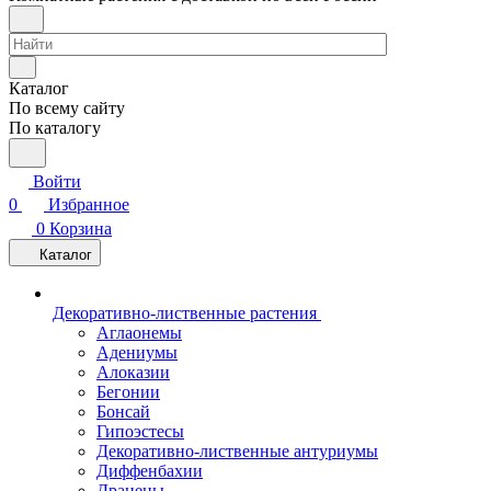
Каталог
По всему сайту
По каталогу
Войти
0
Избранное
0
Корзина
Каталог
Декоративно-лиственные растения
Аглаонемы
Адениумы
Алоказии
Бегонии
Бонсай
Гипоэстесы
Декоративно-лиственные антуриумы
Диффенбахии
Драцены