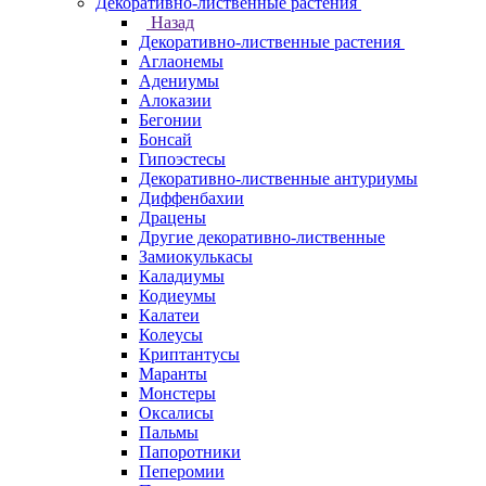
Декоративно-лиственные растения
Назад
Декоративно-лиственные растения
Аглаонемы
Адениумы
Алоказии
Бегонии
Бонсай
Гипоэстесы
Декоративно-лиственные антуриумы
Диффенбахии
Драцены
Другие декоративно-лиственные
Замиокулькасы
Каладиумы
Кодиеумы
Калатеи
Колеусы
Криптантусы
Маранты
Монстеры
Оксалисы
Пальмы
Папоротники
Пеперомии