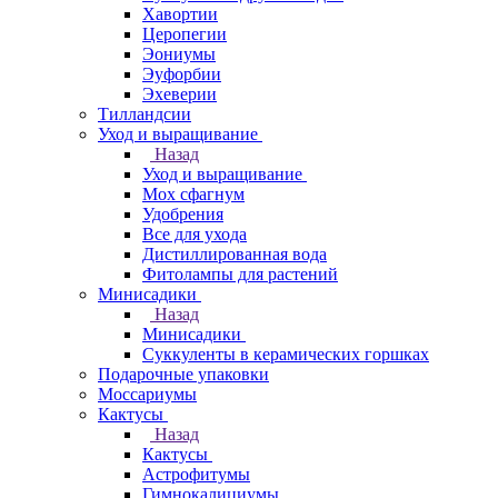
Хавортии
Церопегии
Эониумы
Эуфорбии
Эхеверии
Тилландсии
Уход и выращивание
Назад
Уход и выращивание
Мох сфагнум
Удобрения
Все для ухода
Дистиллированная вода
Фитолампы для растений
Минисадики
Назад
Минисадики
Суккуленты в керамических горшках
Подарочные упаковки
Моссариумы
Кактусы
Назад
Кактусы
Астрофитумы
Гимнокалициумы