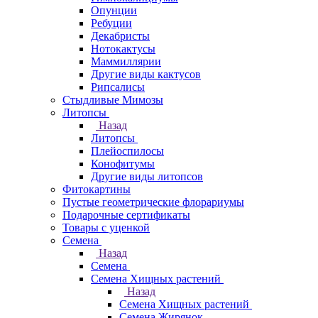
Опунции
Ребуции
Декабристы
Нотокактусы
Маммиллярии
Другие виды кактусов
Рипсалисы
Стыдливые Мимозы
Литопсы
Назад
Литопсы
Плейоспилосы
Конофитумы
Другие виды литопсов
Фитокартины
Пустые геометрические флорариумы
Подарочные сертификаты
Товары с уценкой
Семена
Назад
Семена
Семена Хищных растений
Назад
Семена Хищных растений
Семена Жирянок