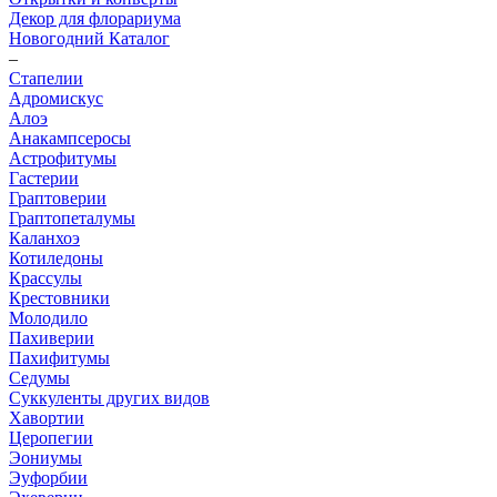
Декор для флорариума
Новогодний Каталог
–
Стапелии
Адромискус
Алоэ
Анакампсеросы
Астрофитумы
Гастерии
Граптоверии
Граптопеталумы
Каланхоэ
Котиледоны
Крассулы
Крестовники
Молодило
Пахиверии
Пахифитумы
Седумы
Суккуленты других видов
Хавортии
Церопегии
Эониумы
Эуфорбии