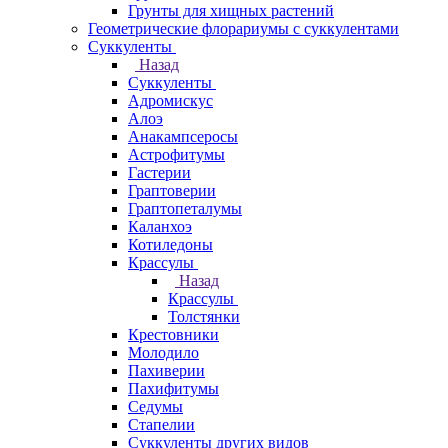
Грунты для хищных растений
Геометрические флорариумы с суккулентами
Суккуленты
Назад
Суккуленты
Адромискус
Алоэ
Анакампсеросы
Астрофитумы
Гастерии
Граптоверии
Граптопеталумы
Каланхоэ
Котиледоны
Крассулы
Назад
Крассулы
Толстянки
Крестовники
Молодило
Пахиверии
Пахифитумы
Седумы
Стапелии
Суккуленты других видов