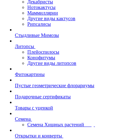
Декабристы
Нотокактусы
Маммиллярии
Другие виды кактусов
Рипсалисы
Стыдливые Мимозы
Литопсы
Плейоспилосы
Конофитумы
Другие виды литопсов
Фитокартины
Пустые геометрические флорариумы
Подарочные сертификаты
Товары с уценкой
Семена
Семена Хищных растений
Открытки и конверты