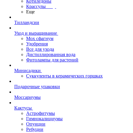
Котиледоны
Крассулы
Еще
Тилландсии
Уход и выращивание
Мох сфагнум
Удобрения
Все для ухода
Дистиллированная вода
Фитолампы для растений
Минисадики
Суккуленты в керамических горшках
Подарочные упаковки
Моссариумы
Кактусы
Астрофитумы
Гимнокалициумы
Опунции
Ребуции