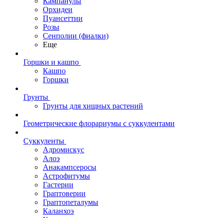
Кампанулы
Орхидеи
Пуансеттии
Розы
Сенполии (фиалки)
Еще
Горшки и кашпо
Кашпо
Горшки
Грунты
Грунты для хищных растений
Геометрические флорариумы с суккулентами
Суккуленты
Адромискус
Алоэ
Анакампсеросы
Астрофитумы
Гастерии
Граптоверии
Граптопеталумы
Каланхоэ