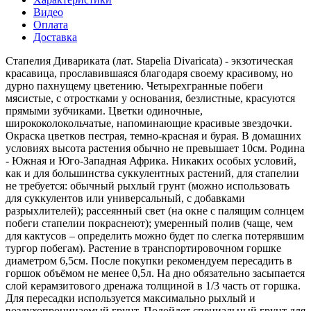
Видео
Оплата
Доставка
Стапелия Дивариката (лат. Stapelia Divaricata) - экзотическая
красавица, прославившаяся благодаря своему красивому, но
дурно пахнущему цветению. Четырехгранные побеги
мясистые, с отростками у основания, безлистные, красуются
прямыми зубчиками. Цветки одиночные,
ширококолокольчатые, напоминающие красивые звездочки.
Окраска цветков пестрая, темно-красная и бурая. В домашних
условиях высота растения обычно не превышает 10см. Родина
- Южная и Юго-Западная Африка. Никаких особых условий,
как и для большинства суккулентных растений, для стапелии
не требуется: обычный рыхлый грунт (можно использовать
для суккулентов или универсальный, с добавками
разрыхлителей); рассеянный свет (на окне с палящим солнцем
побеги стапелии покраснеют); умеренный полив (чаще, чем
для кактусов – определить можно будет по слегка потерявшим
тургор побегам). Растение в транспортировочном горшке
диаметром 6,5см. После покупки рекомендуем пересадить в
горшок объёмом не менее 0,5л. На дно обязательно засыпается
слой керамзитового дренажа толщиной в 1/3 часть от горшка.
Для пересадки используется максимально рыхлый и
воздухопроницаемый грунт. Подойдет специальный грунт для