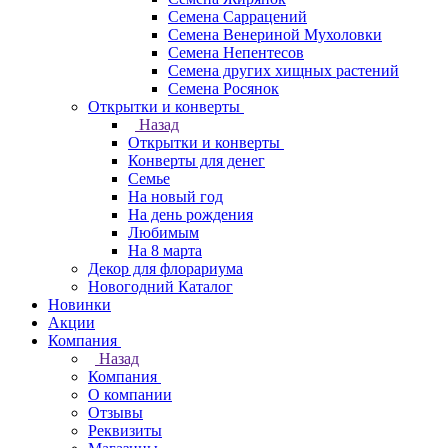
Семена Саррацений
Семена Венериной Мухоловки
Семена Непентесов
Семена других хищных растений
Семена Росянок
Открытки и конверты
Назад
Открытки и конверты
Конверты для денег
Семье
На новый год
На день рождения
Любимым
На 8 марта
Декор для флорариума
Новогодний Каталог
Новинки
Акции
Компания
Назад
Компания
О компании
Отзывы
Реквизиты