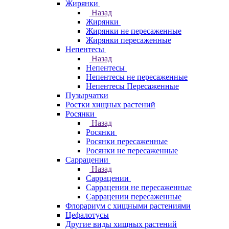
Жирянки
Назад
Жирянки
Жирянки не пересаженные
Жирянки пересаженные
Непентесы
Назад
Непентесы
Непентесы не пересаженные
Непентесы Пересаженные
Пузырчатки
Ростки хищных растений
Росянки
Назад
Росянки
Росянки пересаженные
Росянки не пересаженные
Саррацении
Назад
Саррацении
Саррацении не пересаженные
Саррацении пересаженные
Флорариум с хищными растениями
Цефалотусы
Другие виды хищных растений