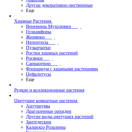
Другие декоративно-лиственные
Еще
Хищные Растения
Венерины Мухоловки
Гелиамфоры
Жирянки
Непентесы
Пузырчатки
Ростки хищных растений
Росянки
Саррацении
Флорариум с хищными растениями
Цефалотусы
Еще
Редкие и коллекционные растения
Цветущие комнатные растения
Антуриумы
Драгоценные орхидеи
Другие виды цветущих растений
Зантедескии
Каланхоэ Розалины