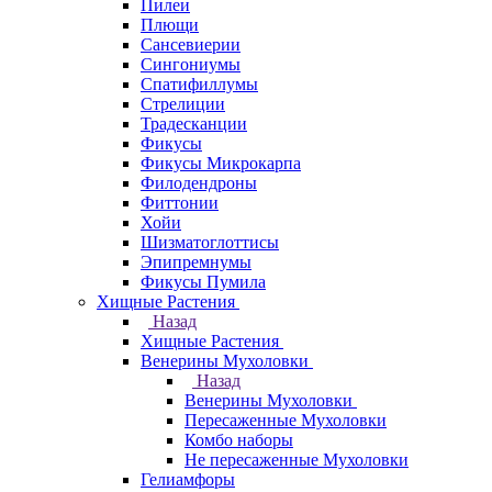
Пилеи
Плющи
Сансевиерии
Сингониумы
Спатифиллумы
Стрелиции
Традесканции
Фикусы
Фикусы Микрокарпа
Филодендроны
Фиттонии
Хойи
Шизматоглоттисы
Эпипремнумы
Фикусы Пумила
Хищные Растения
Назад
Хищные Растения
Венерины Мухоловки
Назад
Венерины Мухоловки
Пересаженные Мухоловки
Комбо наборы
Не пересаженные Мухоловки
Гелиамфоры