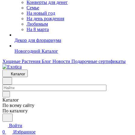
Конверты для денег
Семье
На новый год
На день рождения
Любимым
На 8 марта
Декор для флорариума
Новогодний Каталог
Хищные Растения
Блог
Новости
Подарочные сертификаты
Каталог
Каталог
По всему сайту
По каталогу
Войти
0
Избранное