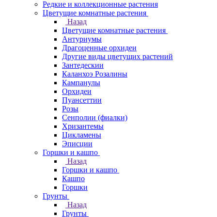
Редкие и коллекционные растения
Цветущие комнатные растения
Назад
Цветущие комнатные растения
Антуриумы
Драгоценные орхидеи
Другие виды цветущих растений
Зантедескии
Каланхоэ Розалины
Кампанулы
Орхидеи
Пуансеттии
Розы
Сенполии (фиалки)
Хризантемы
Цикламены
Эписции
Горшки и кашпо
Назад
Горшки и кашпо
Кашпо
Горшки
Грунты
Назад
Грунты