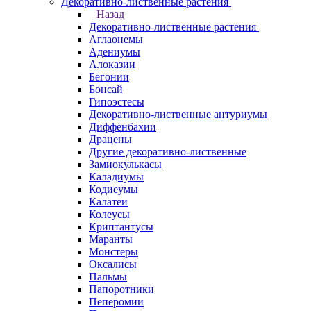
Декоративно-лиственные растения
Назад
Декоративно-лиственные растения
Аглаонемы
Адениумы
Алоказии
Бегонии
Бонсай
Гипоэстесы
Декоративно-лиственные антуриумы
Диффенбахии
Драцены
Другие декоративно-лиственные
Замиокулькасы
Каладиумы
Кодиеумы
Калатеи
Колеусы
Криптантусы
Маранты
Монстеры
Оксалисы
Пальмы
Папоротники
Пеперомии