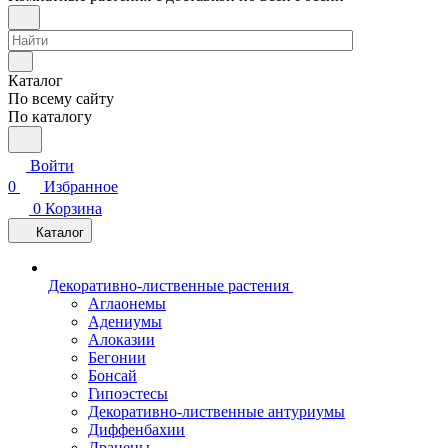
Каталог
По всему сайту
По каталогу
Войти
0
Избранное
0
Корзина
Каталог
Декоративно-лиственные растения
Аглаонемы
Адениумы
Алоказии
Бегонии
Бонсай
Гипоэстесы
Декоративно-лиственные антуриумы
Диффенбахии
Драцены