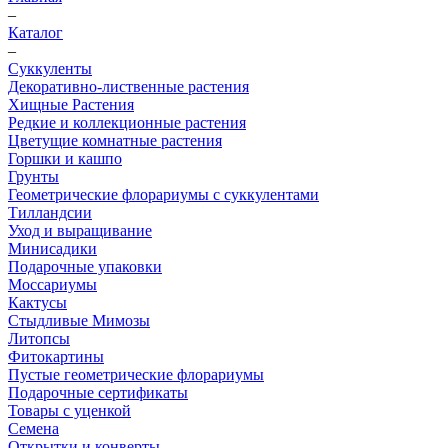
–
Каталог
–
Суккуленты
Декоративно-лиственные растения
Хищные Растения
Редкие и коллекционные растения
Цветущие комнатные растения
Горшки и кашпо
Грунты
Геометрические флорариумы с суккулентами
Тилландсии
Уход и выращивание
Минисадики
Подарочные упаковки
Моссариумы
Кактусы
Стыдливые Мимозы
Литопсы
Фитокартины
Пустые геометрические флорариумы
Подарочные сертификаты
Товары с уценкой
Семена
Открытки и конверты