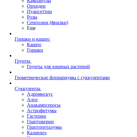
Кампанулы
Орхидеи
Пуансеттии
Розы
Сенполии (фиалки)
Еще
Горшки и кашпо
Кашпо
Горшки
Грунты
Грунты для хищных растений
Геометрические флорариумы с суккулентами
Суккуленты
Адромискус
Алоэ
Анакампсеросы
Астрофитумы
Гастерии
Граптоверии
Граптопеталумы
Каланхоэ