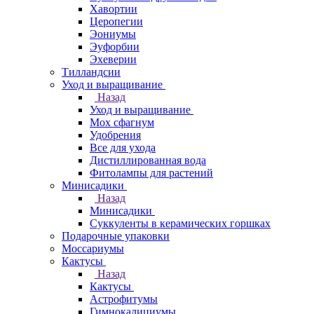
Хавортии
Церопегии
Эониумы
Эуфорбии
Эхеверии
Тилландсии
Уход и выращивание
Назад
Уход и выращивание
Мох сфагнум
Удобрения
Все для ухода
Дистиллированная вода
Фитолампы для растений
Минисадики
Назад
Минисадики
Суккуленты в керамических горшках
Подарочные упаковки
Моссариумы
Кактусы
Назад
Кактусы
Астрофитумы
Гимнокалициумы