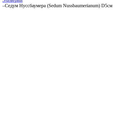
Эхеверии
–
Седум Нуссбаумера (Sedum Nussbaumerianum) D5см