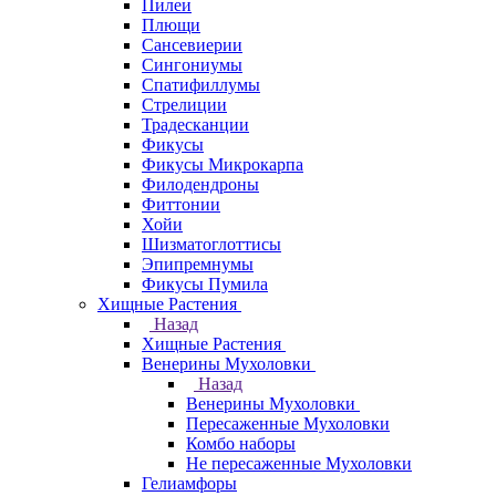
Пилеи
Плющи
Сансевиерии
Сингониумы
Спатифиллумы
Стрелиции
Традесканции
Фикусы
Фикусы Микрокарпа
Филодендроны
Фиттонии
Хойи
Шизматоглоттисы
Эпипремнумы
Фикусы Пумила
Хищные Растения
Назад
Хищные Растения
Венерины Мухоловки
Назад
Венерины Мухоловки
Пересаженные Мухоловки
Комбо наборы
Не пересаженные Мухоловки
Гелиамфоры