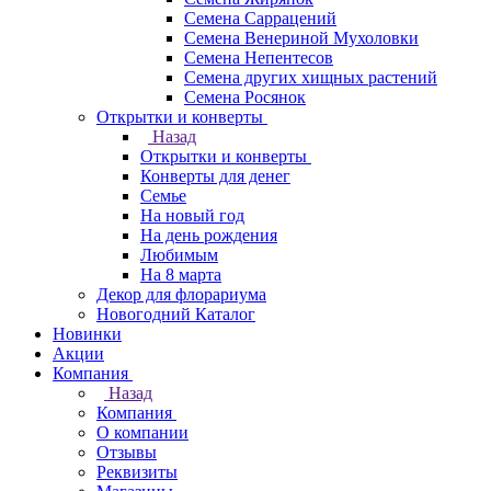
Семена Саррацений
Семена Венериной Мухоловки
Семена Непентесов
Семена других хищных растений
Семена Росянок
Открытки и конверты
Назад
Открытки и конверты
Конверты для денег
Семье
На новый год
На день рождения
Любимым
На 8 марта
Декор для флорариума
Новогодний Каталог
Новинки
Акции
Компания
Назад
Компания
О компании
Отзывы
Реквизиты