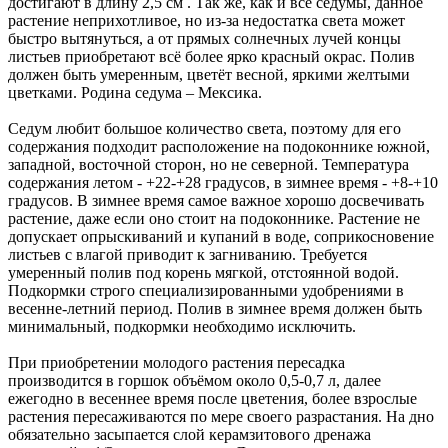
достигают в длину 2,5 см . Так же, как и все седумы, данное
растение неприхотливое, но из-за недостатка света может
быстро вытянуться, а от прямых солнечных лучей концы
листьев приобретают всё более ярко красный окрас. Полив
должен быть умеренным, цветёт весной, яркими желтыми
цветками. Родина седума – Мексика.
Седум любит большое количество света, поэтому для его
содержания подходит расположение на подоконнике южной,
западной, восточной сторон, но не северной. Температура
содержания летом - +22-+28 градусов, в зимнее время - +8-+10
градусов. В зимнее время самое важное хорошо досвечивать
растение, даже если оно стоит на подоконнике. Растение не
допускает опрыскиваний и купаний в воде, соприкосновение
листьев с влагой приводит к загниванию. Требуется
умеренный полив под корень мягкой, отстоянной водой.
Подкормки строго специализированными удобрениями в
весенне-летний период. Полив в зимнее время должен быть
минимальный, подкормки необходимо исключить.
При приобретении молодого растения пересадка
производится в горшок объёмом около 0,5-0,7 л, далее
ежегодно в весеннее время после цветения, более взрослые
растения пересаживаются по мере своего разрастания. На дно
обязательно засыпается слой керамзитового дренажа