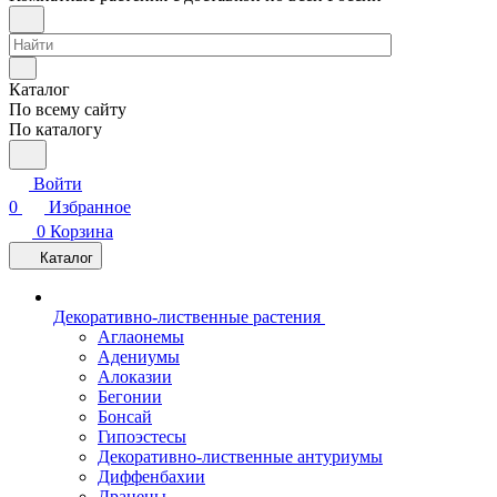
Каталог
По всему сайту
По каталогу
Войти
0
Избранное
0
Корзина
Каталог
Декоративно-лиственные растения
Аглаонемы
Адениумы
Алоказии
Бегонии
Бонсай
Гипоэстесы
Декоративно-лиственные антуриумы
Диффенбахии
Драцены