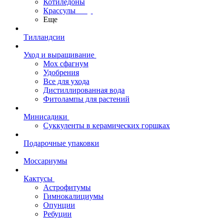
Котиледоны
Крассулы
Еще
Тилландсии
Уход и выращивание
Мох сфагнум
Удобрения
Все для ухода
Дистиллированная вода
Фитолампы для растений
Минисадики
Суккуленты в керамических горшках
Подарочные упаковки
Моссариумы
Кактусы
Астрофитумы
Гимнокалициумы
Опунции
Ребуции