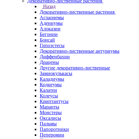
Декоративно-лиственные растения
Назад
Декоративно-лиственные растения
Аглаонемы
Адениумы
Алоказии
Бегонии
Бонсай
Гипоэстесы
Декоративно-лиственные антуриумы
Диффенбахии
Драцены
Другие декоративно-лиственные
Замиокулькасы
Каладиумы
Кодиеумы
Калатеи
Колеусы
Криптантусы
Маранты
Монстеры
Оксалисы
Пальмы
Папоротники
Пеперомии