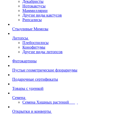
Декабристы
Нотокактусы
Маммиллярии
Другие виды кактусов
Рипсалисы
Стыдливые Мимозы
Литопсы
Плейоспилосы
Конофитумы
Другие виды литопсов
Фитокартины
Пустые геометрические флорариумы
Подарочные сертификаты
Товары с уценкой
Семена
Семена Хищных растений
Открытки и конверты