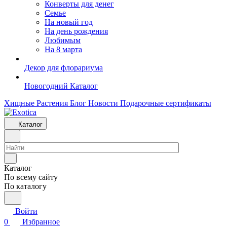
Конверты для денег
Семье
На новый год
На день рождения
Любимым
На 8 марта
Декор для флорариума
Новогодний Каталог
Хищные Растения
Блог
Новости
Подарочные сертификаты
Каталог
Каталог
По всему сайту
По каталогу
Войти
0
Избранное