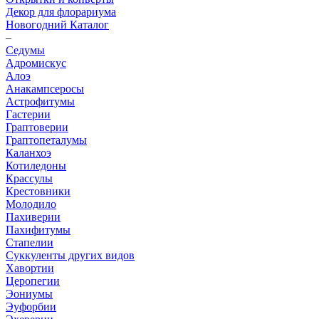
Декор для флорариума
Новогодний Каталог
–
Седумы
Адромискус
Алоэ
Анакампсеросы
Астрофитумы
Гастерии
Граптоверии
Граптопеталумы
Каланхоэ
Котиледоны
Крассулы
Крестовники
Молодило
Пахиверии
Пахифитумы
Стапелии
Суккуленты других видов
Хавортии
Церопегии
Эониумы
Эуфорбии