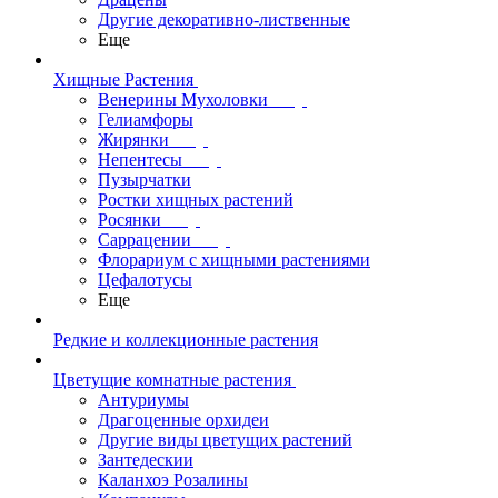
Другие декоративно-лиственные
Еще
Хищные Растения
Венерины Мухоловки
Гелиамфоры
Жирянки
Непентесы
Пузырчатки
Ростки хищных растений
Росянки
Саррацении
Флорариум с хищными растениями
Цефалотусы
Еще
Редкие и коллекционные растения
Цветущие комнатные растения
Антуриумы
Драгоценные орхидеи
Другие виды цветущих растений
Зантедескии
Каланхоэ Розалины