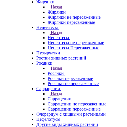
Жирянки
Назад
Жирянки
Жирянки не пересаженные
Жирянки пересаженные
Непентесы
Назад
Непентесы
Непентесы не пересаженные
Непентесы Пересаженные
Пузырчатки
Ростки хищных растений
Росянки
Назад
Росянки
Росянки пересаженные
Росянки не пересаженные
Саррацении
Назад
Саррацении
Саррацении не пересаженные
Саррацении пересаженные
Флорариум с хищными растениями
Цефалотусы
Другие виды хищных растений