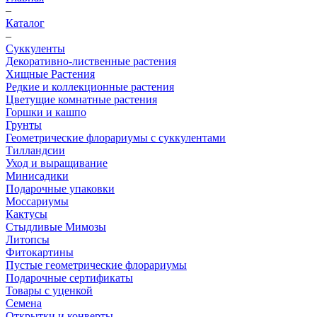
–
Каталог
–
Суккуленты
Декоративно-лиственные растения
Хищные Растения
Редкие и коллекционные растения
Цветущие комнатные растения
Горшки и кашпо
Грунты
Геометрические флорариумы с суккулентами
Тилландсии
Уход и выращивание
Минисадики
Подарочные упаковки
Моссариумы
Кактусы
Стыдливые Мимозы
Литопсы
Фитокартины
Пустые геометрические флорариумы
Подарочные сертификаты
Товары с уценкой
Семена
Открытки и конверты