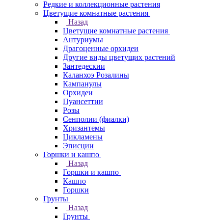
Редкие и коллекционные растения
Цветущие комнатные растения
Назад
Цветущие комнатные растения
Антуриумы
Драгоценные орхидеи
Другие виды цветущих растений
Зантедескии
Каланхоэ Розалины
Кампанулы
Орхидеи
Пуансеттии
Розы
Сенполии (фиалки)
Хризантемы
Цикламены
Эписции
Горшки и кашпо
Назад
Горшки и кашпо
Кашпо
Горшки
Грунты
Назад
Грунты