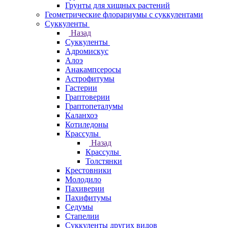
Грунты для хищных растений
Геометрические флорариумы с суккулентами
Суккуленты
Назад
Суккуленты
Адромискус
Алоэ
Анакампсеросы
Астрофитумы
Гастерии
Граптоверии
Граптопеталумы
Каланхоэ
Котиледоны
Крассулы
Назад
Крассулы
Толстянки
Крестовники
Молодило
Пахиверии
Пахифитумы
Седумы
Стапелии
Суккуленты других видов