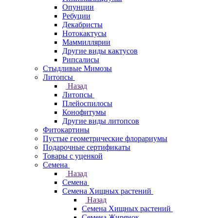
Опунции
Ребуции
Декабристы
Нотокактусы
Маммиллярии
Другие виды кактусов
Рипсалисы
Стыдливые Мимозы
Литопсы
Назад
Литопсы
Плейоспилосы
Конофитумы
Другие виды литопсов
Фитокартины
Пустые геометрические флорариумы
Подарочные сертификаты
Товары с уценкой
Семена
Назад
Семена
Семена Хищных растений
Назад
Семена Хищных растений
Семена Жирянок