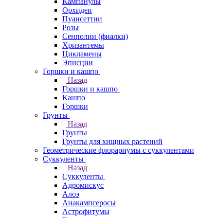
Кампанулы
Орхидеи
Пуансеттии
Розы
Сенполии (фиалки)
Хризантемы
Цикламены
Эписции
Горшки и кашпо
Назад
Горшки и кашпо
Кашпо
Горшки
Грунты
Назад
Грунты
Грунты для хищных растений
Геометрические флорариумы с суккулентами
Суккуленты
Назад
Суккуленты
Адромискус
Алоэ
Анакампсеросы
Астрофитумы