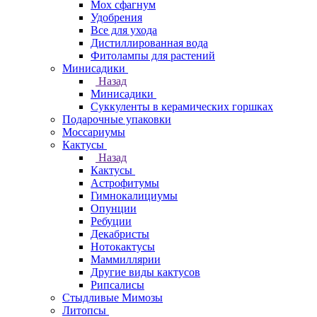
Мох сфагнум
Удобрения
Все для ухода
Дистиллированная вода
Фитолампы для растений
Минисадики
Назад
Минисадики
Суккуленты в керамических горшках
Подарочные упаковки
Моссариумы
Кактусы
Назад
Кактусы
Астрофитумы
Гимнокалициумы
Опунции
Ребуции
Декабристы
Нотокактусы
Маммиллярии
Другие виды кактусов
Рипсалисы
Стыдливые Мимозы
Литопсы