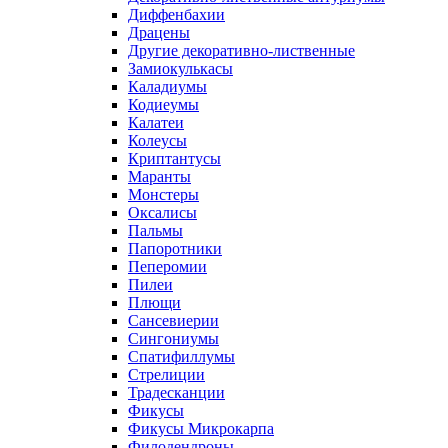
Диффенбахии
Драцены
Другие декоративно-лиственные
Замиокулькасы
Каладиумы
Кодиеумы
Калатеи
Колеусы
Криптантусы
Маранты
Монстеры
Оксалисы
Пальмы
Папоротники
Пеперомии
Пилеи
Плющи
Сансевиерии
Сингониумы
Спатифиллумы
Стрелиции
Традесканции
Фикусы
Фикусы Микрокарпа
Филодендроны