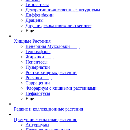
Гипоэстесы
Декоративно-лиственные антуриумы
Диффенбахии
Драцены
Другие декоративно-лиственные
Еще
Хищные Растения
Венерины Мухоловки
Гелиамфоры
Жирянки
Непентесы
Пузырчатки
Ростки хищных растений
Росянки
Саррацении
Флорариум с хищными растениями
Цефалотусы
Еще
Редкие и коллекционные растения
Цветущие комнатные растения
Антуриумы
Драгоценные орхидеи