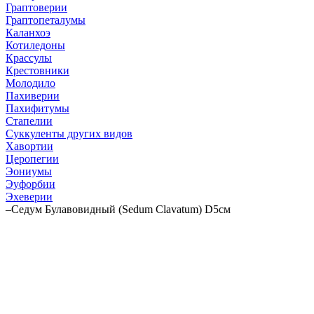
Граптоверии
Граптопеталумы
Каланхоэ
Котиледоны
Крассулы
Крестовники
Молодило
Пахиверии
Пахифитумы
Стапелии
Суккуленты других видов
Хавортии
Церопегии
Эониумы
Эуфорбии
Эхеверии
–
Седум Булавовидный (Sedum Clavatum) D5см