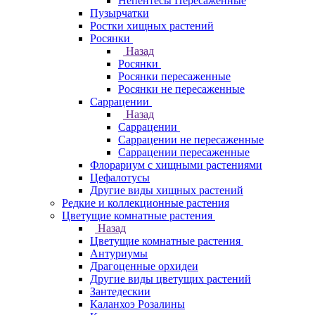
Непентесы Пересаженные
Пузырчатки
Ростки хищных растений
Росянки
Назад
Росянки
Росянки пересаженные
Росянки не пересаженные
Саррацении
Назад
Саррацении
Саррацении не пересаженные
Саррацении пересаженные
Флорариум с хищными растениями
Цефалотусы
Другие виды хищных растений
Редкие и коллекционные растения
Цветущие комнатные растения
Назад
Цветущие комнатные растения
Антуриумы
Драгоценные орхидеи
Другие виды цветущих растений
Зантедескии
Каланхоэ Розалины