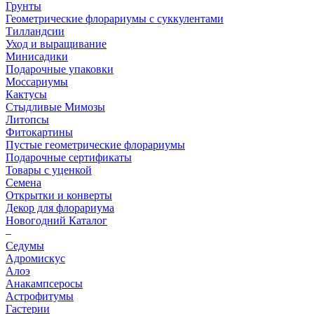
Грунты
Геометрические флорариумы с суккулентами
Тилландсии
Уход и выращивание
Минисадики
Подарочные упаковки
Моссариумы
Кактусы
Стыдливые Мимозы
Литопсы
Фитокартины
Пустые геометрические флорариумы
Подарочные сертификаты
Товары с уценкой
Семена
Открытки и конверты
Декор для флорариума
Новогодний Каталог
–
Седумы
Адромискус
Алоэ
Анакампсеросы
Астрофитумы
Гастерии