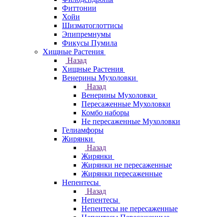
Фиттонии
Хойи
Шизматоглоттисы
Эпипремнумы
Фикусы Пумила
Хищные Растения
Назад
Хищные Растения
Венерины Мухоловки
Назад
Венерины Мухоловки
Пересаженные Мухоловки
Комбо наборы
Не пересаженные Мухоловки
Гелиамфоры
Жирянки
Назад
Жирянки
Жирянки не пересаженные
Жирянки пересаженные
Непентесы
Назад
Непентесы
Непентесы не пересаженные