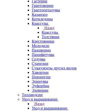
Гастерии
Граптоверии
Граптопеталумы
Каланхоэ
Котиледоны
Крассулы
Назад
Крассулы
Толстянки
Крестовники
Молодило
Пахиверии
Пахифитумы
Седумы
Стапелии
Суккуленты других видов
Хавортии
Церопегии
Эониумы
Эуфорбии
Эхеверии
Тилландсии
Уход и выращивание
Назад
Уход и выращивание