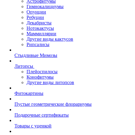
Астрофитумы
Гимнокалициумы
Опунции
Ребуции
Декабристы
Нотокактусы
Маммиллярии
Другие виды кактусов
Рипсалисы
Стыдливые Мимозы
Литопсы
Плейоспилосы
Конофитумы
Другие виды литопсов
Фитокартины
Пустые геометрические флорариумы
Подарочные сертификаты
Товары с уценкой