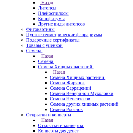
Назад
Литопсы
Плейоспилосы
Конофитумы
Другие виды литопсов
Фитокартины
Пустые геометрические флорариумы
Подарочные сертификаты
Товары с уценкой
Семена
Назад
Семена
Семена Хищных растений
Назад
Семена Хищных растений
Семена Жирянок
Семена Саррацений
Семена Венериной Мухоловки
Семена Непентесов
Семена других хищных растений
Семена Росянок
Открытки и конверты
Назад
Открытки и конверты
Конверты для денег