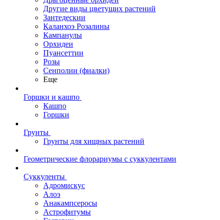
Другие виды цветущих растений
Зантедескии
Каланхоэ Розалины
Кампанулы
Орхидеи
Пуансеттии
Розы
Сенполии (фиалки)
Еще
Горшки и кашпо
Кашпо
Горшки
Грунты
Грунты для хищных растений
Геометрические флорариумы с суккулентами
Суккуленты
Адромискус
Алоэ
Анакампсеросы
Астрофитумы