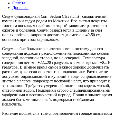
Оплата
Доставка
Седум булавовидный (лат. Sedum Clavatum) - симпатичный
компактный седум родом из Мексики. Его листья покрыты
толстым восковым налётом, который защищает растение от
ожогов и болезней. Седум разрастается в ширину за счет
новых побегов, запросто достигает диаметра в 40-50 см,
оставаясь при этом карликовым.
Седум любит большое количество света, поэтому для его
содержания подходит расположение на подоконнике южной,
западной, восточной сторон, но не северной. Температура
содержания летом - +22...28 градусов, в зимнее время - +8...10
градусов. В зимнее время самое важное хорошо досвечивать
растение, даже если оно стоит на подоконнике. Растение не
допускает опрыскиваний и купаний в воде, соприкосновение
листьев с влагой повреждает восковой налет, что приводит к
загниванию. Требуется умеренный полив под корень мягкой,
отстоянной водой. Подкормки строго специализированными
удобрениями в весенне-летний период. Полив в зимнее время
должен быть минимальный, подкормки необходимо
исключить.
Растение продаётся в транспортировочном горшке диаметром