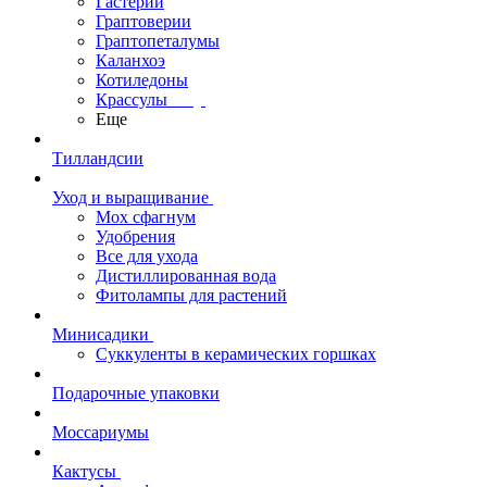
Гастерии
Граптоверии
Граптопеталумы
Каланхоэ
Котиледоны
Крассулы
Еще
Тилландсии
Уход и выращивание
Мох сфагнум
Удобрения
Все для ухода
Дистиллированная вода
Фитолампы для растений
Минисадики
Суккуленты в керамических горшках
Подарочные упаковки
Моссариумы
Кактусы