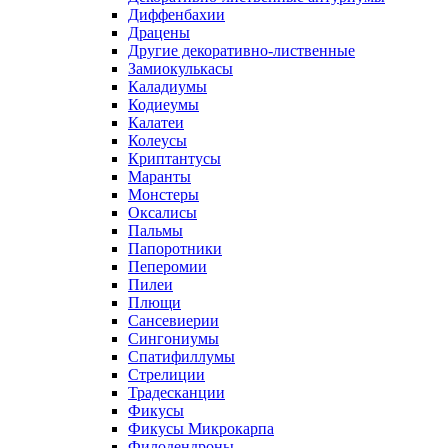
Диффенбахии
Драцены
Другие декоративно-лиственные
Замиокулькасы
Каладиумы
Кодиеумы
Калатеи
Колеусы
Криптантусы
Маранты
Монстеры
Оксалисы
Пальмы
Папоротники
Пеперомии
Пилеи
Плющи
Сансевиерии
Сингониумы
Спатифиллумы
Стрелиции
Традесканции
Фикусы
Фикусы Микрокарпа
Филодендроны