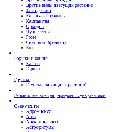
Другие виды цветущих растений
Зантедескии
Каланхоэ Розалины
Кампанулы
Орхидеи
Пуансеттии
Розы
Сенполии (фиалки)
Еще
Горшки и кашпо
Кашпо
Горшки
Грунты
Грунты для хищных растений
Геометрические флорариумы с суккулентами
Суккуленты
Адромискус
Алоэ
Анакампсеросы
Астрофитумы