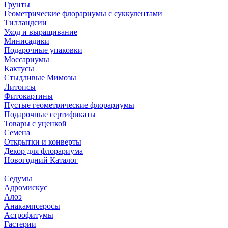
Грунты
Геометрические флорариумы с суккулентами
Тилландсии
Уход и выращивание
Минисадики
Подарочные упаковки
Моссариумы
Кактусы
Стыдливые Мимозы
Литопсы
Фитокартины
Пустые геометрические флорариумы
Подарочные сертификаты
Товары с уценкой
Семена
Открытки и конверты
Декор для флорариума
Новогодний Каталог
–
Седумы
Адромискус
Алоэ
Анакампсеросы
Астрофитумы
Гастерии