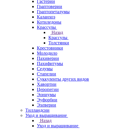
Гастерии
Граптоверии
Граптопеталумы
Каланхоэ
Котиледоны
Крассулы
Назад
Крассулы
Толстянки
Крестовники
Молодило
Пахиверии
Пахифитумы
Седумы
Стапелии
Суккуленты других видов
Хавортии
Церопегии
Эониумы
Эуфорбии
Эхеверии
Тилландсии
Уход и выращивание
Назад
Уход и выращивание