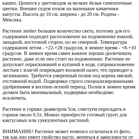
кашпо. Ценится у цветоводов за мелкие белые симпатичные
цветки. Внешне седум похож на маленькие качанчики
капусты. Высота до 10 см, ширина - до 20 см. Родина -
Мексика.
Растение любит большое количество света, поэтому для его
содержания подходит расположение на подоконнике южной,
западной, восточной сторон, но не северной. Температура
содержания летом - +22-+28 градусов, в зимнее время - +8-+10
градусов. В зимнее время самое важное хорошо досвечивать
растение, даже если оно стоит на подоконнике. Растение не
допускает опрыскиваний и купаний в воде, соприкосновение
листьев с влагой повреждает восковой налет, что приводит к
загниванию. Требуется умеренный полив под корень мягкой,
отстоянной водой. Подкормки строго специализированными
удобрениями в весенне-летний период. Полив в зимнее время
должен быть минимальный, подкормки необходимо
исключить.
Растение в горшке диаметром 5см, советуем пересадить в
горшок около 0,5л. Можно приобрести готовый грунт для
кактусовых или суккулентных растений.
ВНИМАНИЕ! Растение может немного отличаться от фото,
так как оно имеет свойство расти, меняться в зависимости от