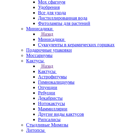
Мох сфагнум
Удобрения
Все для ухода
Дистиллированная вода
Фитолампы для растений
Минисадики
Назад
Минисадики
Суккуленты в керамических горшках
Подарочные упаковки
Моссариумы
Кактусы
Назад
Кактусы
Астрофитумы
Гимнокалициумы
Опунции
Ребуции
Декабристы
Нотокактусы
Маммиллярии
Другие виды кактусов
Рипсалисы
Стыдливые Мимозы
Литопсы