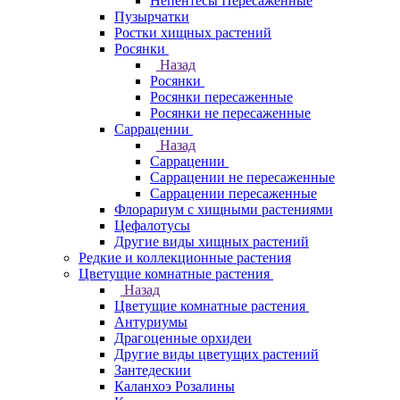
Непентесы Пересаженные
Пузырчатки
Ростки хищных растений
Росянки
Назад
Росянки
Росянки пересаженные
Росянки не пересаженные
Саррацении
Назад
Саррацении
Саррацении не пересаженные
Саррацении пересаженные
Флорариум с хищными растениями
Цефалотусы
Другие виды хищных растений
Редкие и коллекционные растения
Цветущие комнатные растения
Назад
Цветущие комнатные растения
Антуриумы
Драгоценные орхидеи
Другие виды цветущих растений
Зантедескии
Каланхоэ Розалины