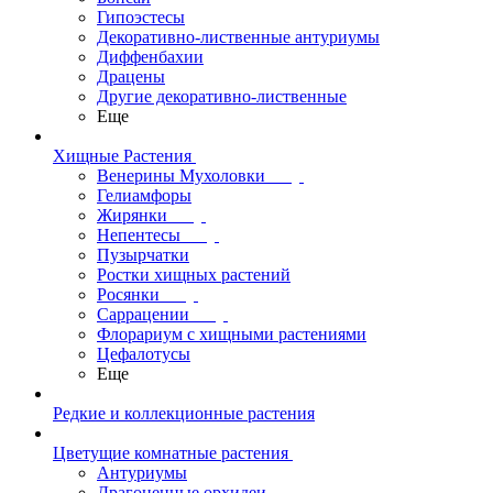
Гипоэстесы
Декоративно-лиственные антуриумы
Диффенбахии
Драцены
Другие декоративно-лиственные
Еще
Хищные Растения
Венерины Мухоловки
Гелиамфоры
Жирянки
Непентесы
Пузырчатки
Ростки хищных растений
Росянки
Саррацении
Флорариум с хищными растениями
Цефалотусы
Еще
Редкие и коллекционные растения
Цветущие комнатные растения
Антуриумы
Драгоценные орхидеи