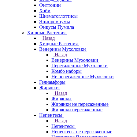
Фиттонии
Хойи
Шизматоглоттисы
Эпипремнумы
Фикусы Пумила
Хищные Растения
Назад
Хищные Растения
Венерины Мухоловки
Назад
Венерины Мухоловки
Пересаженные Мухоловки
Комбо наборы
Не пересаженные Мухоловки
Гелиамфоры
Жирянки
Назад
Жирянки
Жирянки не пересаженные
Жирянки пересаженные
Непентесы
Назад
Непентесы
Непентесы не пересаженные