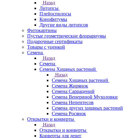
Назад
Литопсы
Плейоспилосы
Конофитумы
Другие виды литопсов
Фитокартины
Пустые геометрические флорариумы
Подарочные сертификаты
Товары с уценкой
Семена
Назад
Семена
Семена Хищных растений
Назад
Семена Хищных растений
Семена Жирянок
Семена Саррацений
Семена Венериной Мухоловки
Семена Непентесов
Семена других хищных растений
Семена Росянок
Открытки и конверты
Назад
Открытки и конверты
Конверты для денег