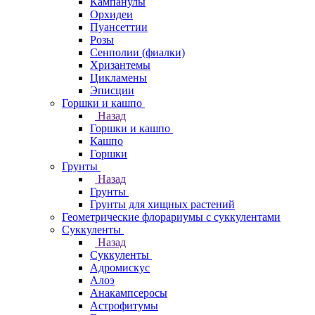
Кампанулы
Орхидеи
Пуансеттии
Розы
Сенполии (фиалки)
Хризантемы
Цикламены
Эписции
Горшки и кашпо
Назад
Горшки и кашпо
Кашпо
Горшки
Грунты
Назад
Грунты
Грунты для хищных растений
Геометрические флорариумы с суккулентами
Суккуленты
Назад
Суккуленты
Адромискус
Алоэ
Анакампсеросы
Астрофитумы