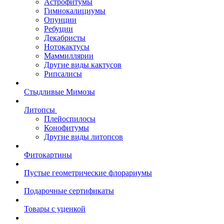
Астрофитумы
Гимнокалициумы
Опунции
Ребуции
Декабристы
Нотокактусы
Маммиллярии
Другие виды кактусов
Рипсалисы
Стыдливые Мимозы
Литопсы
Плейоспилосы
Конофитумы
Другие виды литопсов
Фитокартины
Пустые геометрические флорариумы
Подарочные сертификаты
Товары с уценкой