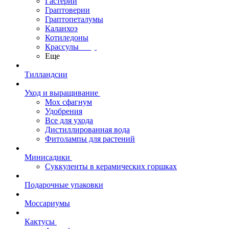
Гастерии
Граптоверии
Граптопеталумы
Каланхоэ
Котиледоны
Крассулы
Еще
Тилландсии
Уход и выращивание
Мох сфагнум
Удобрения
Все для ухода
Дистиллированная вода
Фитолампы для растений
Минисадики
Суккуленты в керамических горшках
Подарочные упаковки
Моссариумы
Кактусы