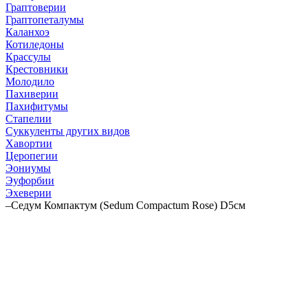
Граптоверии
Граптопеталумы
Каланхоэ
Котиледоны
Крассулы
Крестовники
Молодило
Пахиверии
Пахифитумы
Стапелии
Суккуленты других видов
Хавортии
Церопегии
Эониумы
Эуфорбии
Эхеверии
–
Седум Компактум (Sedum Compactum Rose) D5см