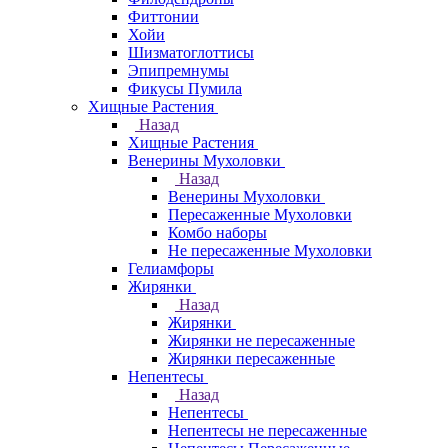
Фиттонии
Хойи
Шизматоглоттисы
Эпипремнумы
Фикусы Пумила
Хищные Растения
Назад
Хищные Растения
Венерины Мухоловки
Назад
Венерины Мухоловки
Пересаженные Мухоловки
Комбо наборы
Не пересаженные Мухоловки
Гелиамфоры
Жирянки
Назад
Жирянки
Жирянки не пересаженные
Жирянки пересаженные
Непентесы
Назад
Непентесы
Непентесы не пересаженные