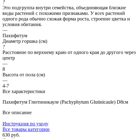
?
Это подгруппа внутри семейства, объединяющая близкие
виды растений с похожими признаками. У всех растений
одного рода обычно схожая форма роста, строение цветка и
условия обитания.
—
Пахифитум
Диаметр горшка (см)
?
Расстояние по верхнему краю от одного края до другого через
центр
—
8
Высота от пола (см)
—
4-7
Все характеристики
Пахифитум Глютиникауле (Pachyphytum Glutinicaule) D8см
Все описание
Инструкция по уходу
Все товары категории
630 руб.