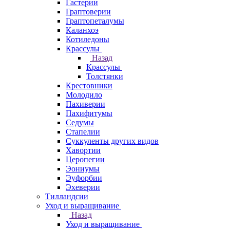
Гастерии
Граптоверии
Граптопеталумы
Каланхоэ
Котиледоны
Крассулы
Назад
Крассулы
Толстянки
Крестовники
Молодило
Пахиверии
Пахифитумы
Седумы
Стапелии
Суккуленты других видов
Хавортии
Церопегии
Эониумы
Эуфорбии
Эхеверии
Тилландсии
Уход и выращивание
Назад
Уход и выращивание