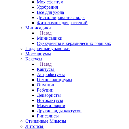
Мох сфагнум
Удобрения
Все для ухода
Дистиллированная вода
Фитолампы для растений
Минисадики
Назад
Минисадики
Суккуленты в керамических горшках
Подарочные упаковки
Моссариумы
Кактусы
Назад
Кактусы
Астрофитумы
Гимнокалициумы
Опунции
Ребуции
Декабристы
Нотокактусы
Маммиллярии
Другие виды кактусов
Рипсалисы
Стыдливые Мимозы
Литопсы