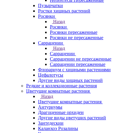
Непентесы Пересаженные
Пузырчатки
Ростки хищных растений
Росянки
Назад
Росянки
Росянки пересаженные
Росянки не пересаженные
Саррацении
Назад
Саррацении
Саррацении не пересаженные
Саррацении пересаженные
Флорариум с хищными растениями
Цефалотусы
Другие виды хищных растений
Редкие и коллекционные растения
Цветущие комнатные растения
Назад
Цветущие комнатные растения
Антуриумы
Драгоценные орхидеи
Другие виды цветущих растений
Зантедескии
Каланхоэ Розалины