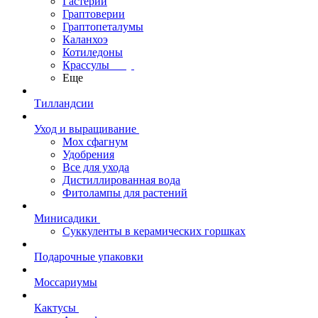
Гастерии
Граптоверии
Граптопеталумы
Каланхоэ
Котиледоны
Крассулы
Еще
Тилландсии
Уход и выращивание
Мох сфагнум
Удобрения
Все для ухода
Дистиллированная вода
Фитолампы для растений
Минисадики
Суккуленты в керамических горшках
Подарочные упаковки
Моссариумы
Кактусы