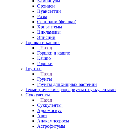
Кампанулы
Орхидеи
Пуансеттии
Розы
Сенполии (фиалки)
Хризантемы
Цикламены
Эписции
Горшки и кашпо
Назад
Горшки и кашпо
Кашпо
Горшки
Грунты
Назад
Грунты
Грунты для хищных растений
Геометрические флорариумы с суккулентами
Суккуленты
Назад
Суккуленты
Адромискус
Алоэ
Анакампсеросы
Астрофитумы