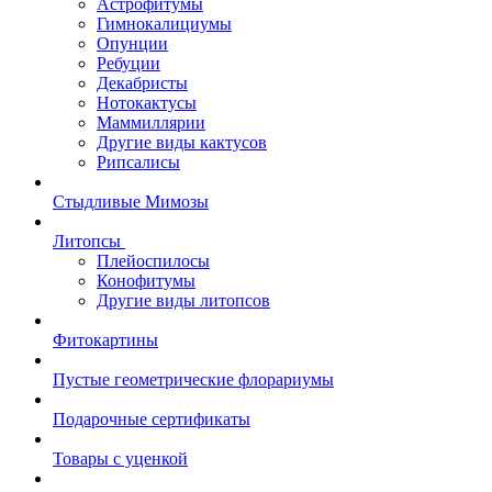
Астрофитумы
Гимнокалициумы
Опунции
Ребуции
Декабристы
Нотокактусы
Маммиллярии
Другие виды кактусов
Рипсалисы
Стыдливые Мимозы
Литопсы
Плейоспилосы
Конофитумы
Другие виды литопсов
Фитокартины
Пустые геометрические флорариумы
Подарочные сертификаты
Товары с уценкой