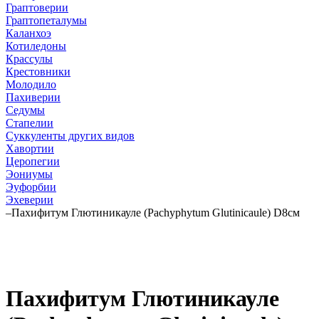
Граптоверии
Граптопеталумы
Каланхоэ
Котиледоны
Крассулы
Крестовники
Молодило
Пахиверии
Седумы
Стапелии
Суккуленты других видов
Хавортии
Церопегии
Эониумы
Эуфорбии
Эхеверии
–
Пахифитум Глютиникауле (Pachyphytum Glutinicaule) D8см
Пахифитум Глютиникауле