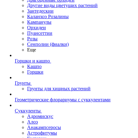
Другие виды цветущих растений
Зантедескии
Каланхоэ Розалины
Кампанулы
Орхидеи
Пуансеттии
Розы
Сенполии (фиалки)
Еще
Горшки и кашпо
Кашпо
Горшки
Грунты
Грунты для хищных растений
Геометрические флорариумы с суккулентами
Суккуленты
Адромискус
Алоэ
Анакампсеросы
Астрофитумы