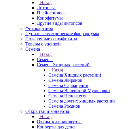
Назад
Литопсы
Плейоспилосы
Конофитумы
Другие виды литопсов
Фитокартины
Пустые геометрические флорариумы
Подарочные сертификаты
Товары с уценкой
Семена
Назад
Семена
Семена Хищных растений
Назад
Семена Хищных растений
Семена Жирянок
Семена Саррацений
Семена Венериной Мухоловки
Семена Непентесов
Семена других хищных растений
Семена Росянок
Открытки и конверты
Назад
Открытки и конверты
Конверты для денег