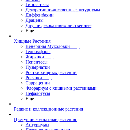
Гипоэстесы
Декоративно-лиственные антуриумы
Диффенбахии
Драцены
Другие декоративно-лиственные
Еще
Хищные Растения
Венерины Мухоловки
Гелиамфоры
Жирянки
Непентесы
Пузырчатки
Ростки хищных растений
Росянки
Саррацении
Флорариум с хищными растениями
Цефалотусы
Еще
Редкие и коллекционные растения
Цветущие комнатные растения
Антуриумы
Драгоценные орхидеи