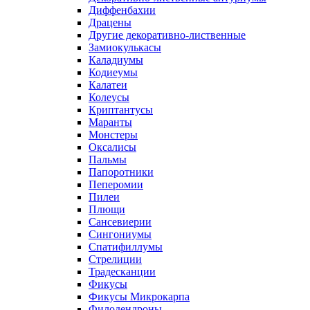
Диффенбахии
Драцены
Другие декоративно-лиственные
Замиокулькасы
Каладиумы
Кодиеумы
Калатеи
Колеусы
Криптантусы
Маранты
Монстеры
Оксалисы
Пальмы
Папоротники
Пеперомии
Пилеи
Плющи
Сансевиерии
Сингониумы
Спатифиллумы
Стрелиции
Традесканции
Фикусы
Фикусы Микрокарпа
Филодендроны