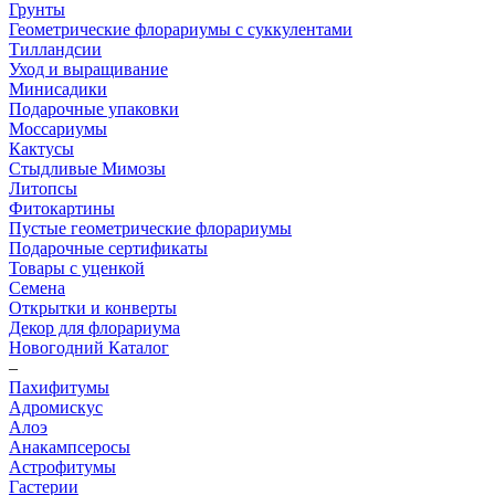
Грунты
Геометрические флорариумы с суккулентами
Тилландсии
Уход и выращивание
Минисадики
Подарочные упаковки
Моссариумы
Кактусы
Стыдливые Мимозы
Литопсы
Фитокартины
Пустые геометрические флорариумы
Подарочные сертификаты
Товары с уценкой
Семена
Открытки и конверты
Декор для флорариума
Новогодний Каталог
–
Пахифитумы
Адромискус
Алоэ
Анакампсеросы
Астрофитумы
Гастерии