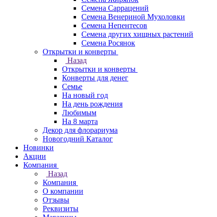
Семена Саррацений
Семена Венериной Мухоловки
Семена Непентесов
Семена других хищных растений
Семена Росянок
Открытки и конверты
Назад
Открытки и конверты
Конверты для денег
Семье
На новый год
На день рождения
Любимым
На 8 марта
Декор для флорариума
Новогодний Каталог
Новинки
Акции
Компания
Назад
Компания
О компании
Отзывы
Реквизиты