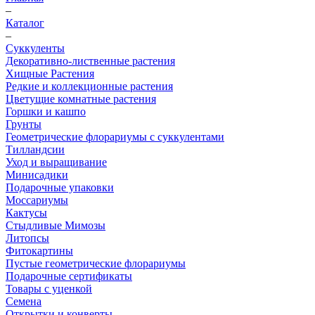
–
Каталог
–
Суккуленты
Декоративно-лиственные растения
Хищные Растения
Редкие и коллекционные растения
Цветущие комнатные растения
Горшки и кашпо
Грунты
Геометрические флорариумы с суккулентами
Тилландсии
Уход и выращивание
Минисадики
Подарочные упаковки
Моссариумы
Кактусы
Стыдливые Мимозы
Литопсы
Фитокартины
Пустые геометрические флорариумы
Подарочные сертификаты
Товары с уценкой
Семена
Открытки и конверты