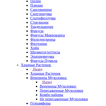
Пилеи
Плющи
Сансевиерии
Сингониумы
Спатифиллумы
Стрелиции
Традесканции
Фикусы
Фикусы Микрокарпа
Филодендроны
Фиттонии
Хойи
Шизматоглоттисы
Эпипремнумы
Фикусы Пумила
Хищные Растения
Назад
Хищные Растения
Венерины Мухоловки
Назад
Венерины Мухоловки
Пересаженные Мухоловки
Комбо наборы
Не пересаженные Мухоловки
Гелиамфоры