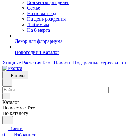
Конверты для денег
Семье
На новый год
На день рождения
Любимым
На 8 марта
Декор для флорариума
Новогодний Каталог
Хищные Растения
Блог
Новости
Подарочные сертификаты
Каталог
Каталог
По всему сайту
По каталогу
Войти
0
Избранное