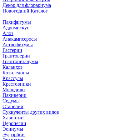
Декор для флорариума
Новогодний Каталог
–
Пахифитумы
Адромискус
Алоэ
Анакампсеросы
Астрофитумы
Гастерии
Граптоверии
Граптопеталумы
Каланхоэ
Котиледоны
Крассулы
Крестовники
Молодило
Пахиверии
Седумы
Стапелии
Суккуленты других видов
Хавортии
Церопегии
Эониумы
Эуфорбии