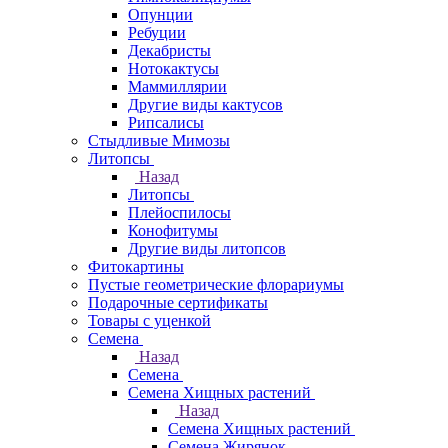
Опунции
Ребуции
Декабристы
Нотокактусы
Маммиллярии
Другие виды кактусов
Рипсалисы
Стыдливые Мимозы
Литопсы
Назад
Литопсы
Плейоспилосы
Конофитумы
Другие виды литопсов
Фитокартины
Пустые геометрические флорариумы
Подарочные сертификаты
Товары с уценкой
Семена
Назад
Семена
Семена Хищных растений
Назад
Семена Хищных растений
Семена Жирянок