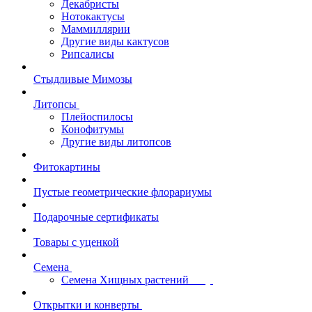
Декабристы
Нотокактусы
Маммиллярии
Другие виды кактусов
Рипсалисы
Стыдливые Мимозы
Литопсы
Плейоспилосы
Конофитумы
Другие виды литопсов
Фитокартины
Пустые геометрические флорариумы
Подарочные сертификаты
Товары с уценкой
Семена
Семена Хищных растений
Открытки и конверты