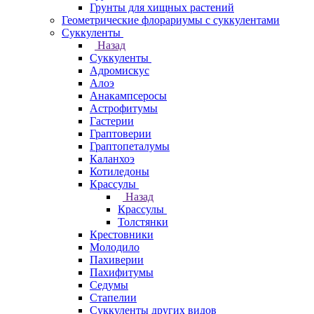
Грунты для хищных растений
Геометрические флорариумы с суккулентами
Суккуленты
Назад
Суккуленты
Адромискус
Алоэ
Анакампсеросы
Астрофитумы
Гастерии
Граптоверии
Граптопеталумы
Каланхоэ
Котиледоны
Крассулы
Назад
Крассулы
Толстянки
Крестовники
Молодило
Пахиверии
Пахифитумы
Седумы
Стапелии
Суккуленты других видов