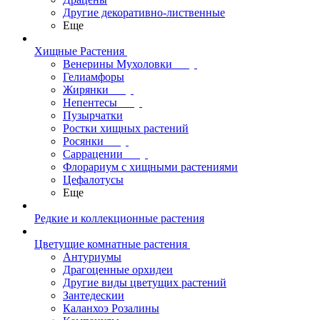
Другие декоративно-лиственные
Еще
Хищные Растения
Венерины Мухоловки
Гелиамфоры
Жирянки
Непентесы
Пузырчатки
Ростки хищных растений
Росянки
Саррацении
Флорариум с хищными растениями
Цефалотусы
Еще
Редкие и коллекционные растения
Цветущие комнатные растения
Антуриумы
Драгоценные орхидеи
Другие виды цветущих растений
Зантедескии
Каланхоэ Розалины