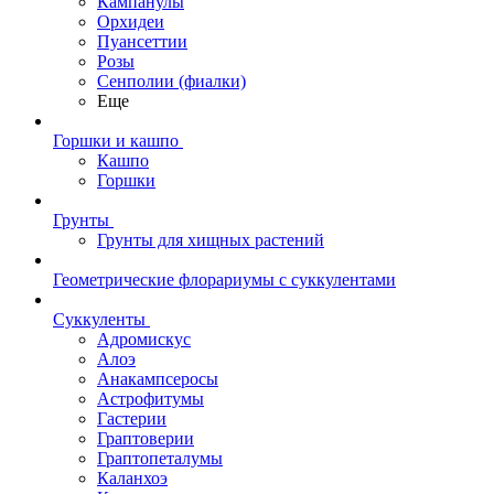
Кампанулы
Орхидеи
Пуансеттии
Розы
Сенполии (фиалки)
Еще
Горшки и кашпо
Кашпо
Горшки
Грунты
Грунты для хищных растений
Геометрические флорариумы с суккулентами
Суккуленты
Адромискус
Алоэ
Анакампсеросы
Астрофитумы
Гастерии
Граптоверии
Граптопеталумы
Каланхоэ