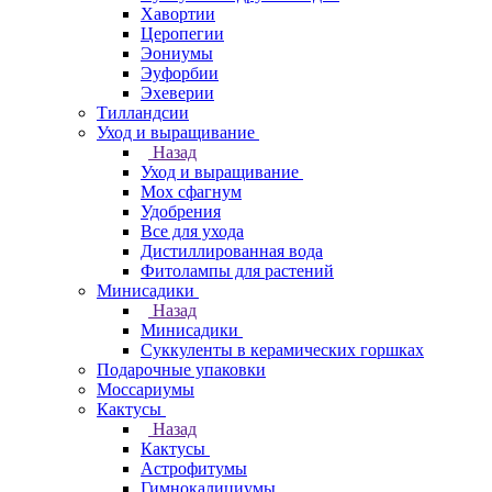
Хавортии
Церопегии
Эониумы
Эуфорбии
Эхеверии
Тилландсии
Уход и выращивание
Назад
Уход и выращивание
Мох сфагнум
Удобрения
Все для ухода
Дистиллированная вода
Фитолампы для растений
Минисадики
Назад
Минисадики
Суккуленты в керамических горшках
Подарочные упаковки
Моссариумы
Кактусы
Назад
Кактусы
Астрофитумы
Гимнокалициумы