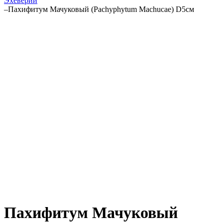
Эхеверии
–
Пахифитум Мачуковый (Pachyphytum Machucae) D5см
Пахифитум Мачуковый