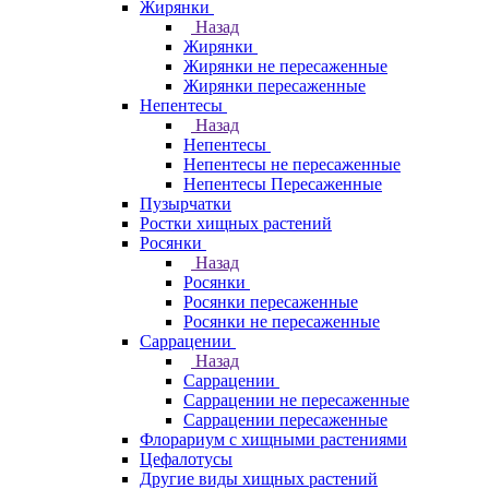
Жирянки
Назад
Жирянки
Жирянки не пересаженные
Жирянки пересаженные
Непентесы
Назад
Непентесы
Непентесы не пересаженные
Непентесы Пересаженные
Пузырчатки
Ростки хищных растений
Росянки
Назад
Росянки
Росянки пересаженные
Росянки не пересаженные
Саррацении
Назад
Саррацении
Саррацении не пересаженные
Саррацении пересаженные
Флорариум с хищными растениями
Цефалотусы
Другие виды хищных растений