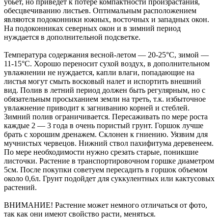
убьет, но приведет к потере компактности произрастания,
обесцвечиванию листьев. Оптимальным расположением
являются подоконники южных, восточных и западных окон.
На подоконниках северных окон и в зимний период
нуждается в дополнительной подсветке.
Температура содержания весной-летом — 20-25°С, зимой —
11-15°С. Хорошо переносит сухой воздух, в дополнительном
увлажнении не нуждается, капли влаги, попадающие на
листья могут смыть восковый налет и испортить внешний
вид. Полив в летний период должен быть регулярным, но с
обязательным просыханием земли на треть, т.к. избыточное
увлажнение приводит к загниванию корней и стеблей.
Зимний полив ограничивается. Пересаживать по мере роста
каждые 2 — 3 года в очень пористый грунт. Горшок лучше
брать с хорошим дренажем. Склонен к гниению. Уязвим для
мучнистых червецов. Нижний ствол пахифитума деревенеем.
По мере необходимости нужно срезать старые, поникшие
листочки. Растение в транспортировочном горшке диаметром
5см. После покупки советуем пересадить в горшок объемом
около 0,6л. Грунт подойдет для суккулентных или кактусовых
растений.
ВНИМАНИЕ! Растение может немного отличаться от фото,
так как они имеют свойство расти, меняться.