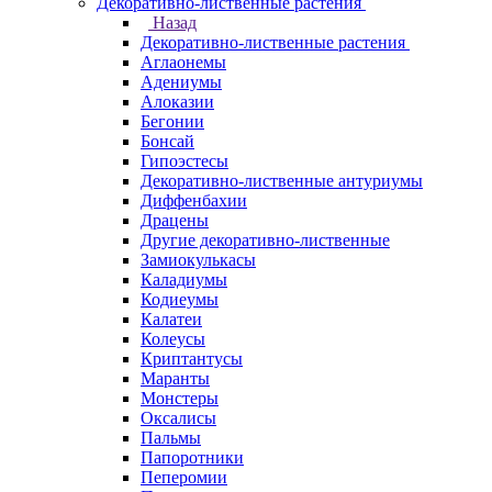
Декоративно-лиственные растения
Назад
Декоративно-лиственные растения
Аглаонемы
Адениумы
Алоказии
Бегонии
Бонсай
Гипоэстесы
Декоративно-лиственные антуриумы
Диффенбахии
Драцены
Другие декоративно-лиственные
Замиокулькасы
Каладиумы
Кодиеумы
Калатеи
Колеусы
Криптантусы
Маранты
Монстеры
Оксалисы
Пальмы
Папоротники
Пеперомии