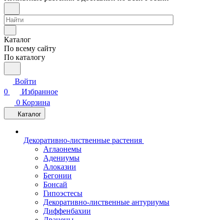
Каталог
По всему сайту
По каталогу
Войти
0
Избранное
0
Корзина
Каталог
Декоративно-лиственные растения
Аглаонемы
Адениумы
Алоказии
Бегонии
Бонсай
Гипоэстесы
Декоративно-лиственные антуриумы
Диффенбахии
Драцены