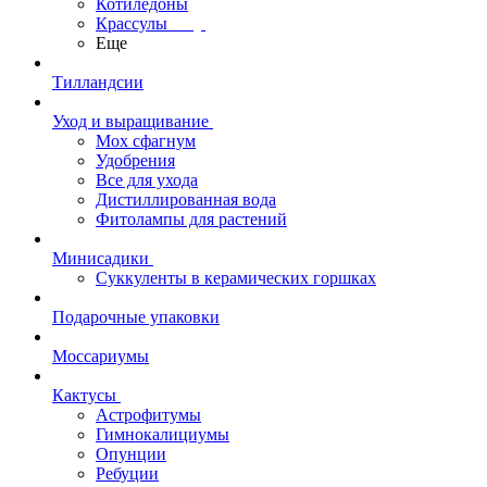
Котиледоны
Крассулы
Еще
Тилландсии
Уход и выращивание
Мох сфагнум
Удобрения
Все для ухода
Дистиллированная вода
Фитолампы для растений
Минисадики
Суккуленты в керамических горшках
Подарочные упаковки
Моссариумы
Кактусы
Астрофитумы
Гимнокалициумы
Опунции
Ребуции