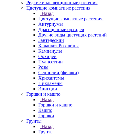
Редкие и коллекционные растения
Цветущие комнатные растения
Назад
Цветущие комнатные растения
Антуриумы
Драгоценные орхидеи
Другие виды цветущих растений
Зантедескии
Каланхоэ Розалины
Кампанулы
Орхидеи
Пуансеттии
Розы
Сенполии (фиалки)
Хризантемы
Цикламены
Эписции
Горшки и кашпо
Назад
Горшки и кашпо
Кашпо
Горшки
Грунты
Назад
Грунты