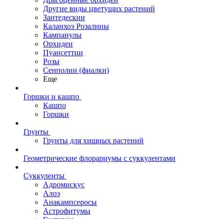
Другие виды цветущих растений
Зантедескии
Каланхоэ Розалины
Кампанулы
Орхидеи
Пуансеттии
Розы
Сенполии (фиалки)
Еще
Горшки и кашпо
Кашпо
Горшки
Грунты
Грунты для хищных растений
Геометрические флорариумы с суккулентами
Суккуленты
Адромискус
Алоэ
Анакампсеросы
Астрофитумы