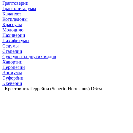
Граптоверии
Граптопеталумы
Каланхоэ
Котиледоны
Крассулы
Молодило
Пахиверии
Пахифитумы
Седумы
Стапелии
Суккуленты других видов
Хавортии
Церопегии
Эониумы
Эуфорбии
Эхеверии
–
Крестовник Геррейна (Senecio Herreianus) D6см