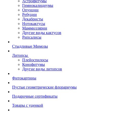
Астрофитумы
Гимнокалициумы
Опунции
Ребуции
Декабристы
Нотокактусы
Маммиллярии
Другие виды кактусов
Рипсалисы
Стыдливые Мимозы
Литопсы
Плейоспилосы
Конофитумы
Другие виды литопсов
Фитокартины
Пустые геометрические флорариумы
Подарочные сертификаты
Товары с уценкой