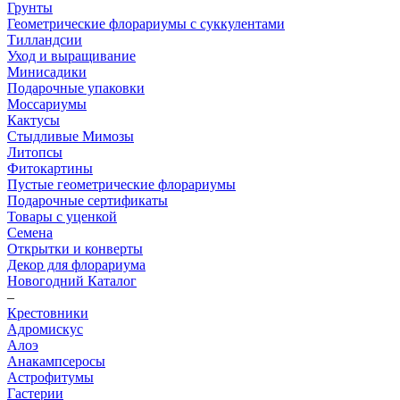
Грунты
Геометрические флорариумы с суккулентами
Тилландсии
Уход и выращивание
Минисадики
Подарочные упаковки
Моссариумы
Кактусы
Стыдливые Мимозы
Литопсы
Фитокартины
Пустые геометрические флорариумы
Подарочные сертификаты
Товары с уценкой
Семена
Открытки и конверты
Декор для флорариума
Новогодний Каталог
–
Крестовники
Адромискус
Алоэ
Анакампсеросы
Астрофитумы
Гастерии