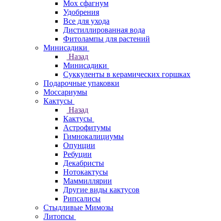
Мох сфагнум
Удобрения
Все для ухода
Дистиллированная вода
Фитолампы для растений
Минисадики
Назад
Минисадики
Суккуленты в керамических горшках
Подарочные упаковки
Моссариумы
Кактусы
Назад
Кактусы
Астрофитумы
Гимнокалициумы
Опунции
Ребуции
Декабристы
Нотокактусы
Маммиллярии
Другие виды кактусов
Рипсалисы
Стыдливые Мимозы
Литопсы