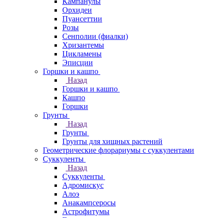
Кампанулы
Орхидеи
Пуансеттии
Розы
Сенполии (фиалки)
Хризантемы
Цикламены
Эписции
Горшки и кашпо
Назад
Горшки и кашпо
Кашпо
Горшки
Грунты
Назад
Грунты
Грунты для хищных растений
Геометрические флорариумы с суккулентами
Суккуленты
Назад
Суккуленты
Адромискус
Алоэ
Анакампсеросы
Астрофитумы