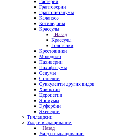
Гастерии
Граптоверии
Граптопеталумы
Каланхоэ
Котиледоны
Крассулы
Назад
Крассулы
Толстянки
Крестовники
Молодило
Пахиверии
Пахифитумы
Седумы
Стапелии
Суккуленты других видов
Хавортии
Церопегии
Эониумы
Эуфорбии
Эхеверии
Тилландсии
Уход и выращивание
Назад
Уход и выращивание