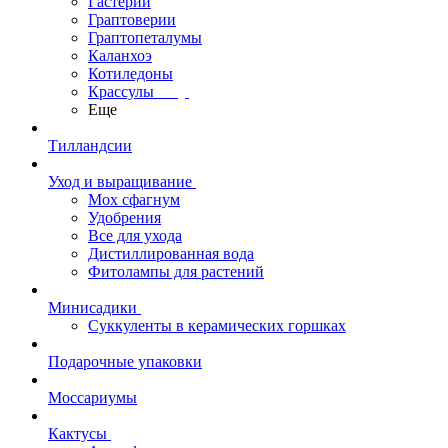
Гастерии
Граптоверии
Граптопеталумы
Каланхоэ
Котиледоны
Крассулы
Еще
Тилландсии
Уход и выращивание
Мох сфагнум
Удобрения
Все для ухода
Дистиллированная вода
Фитолампы для растений
Минисадики
Суккуленты в керамических горшках
Подарочные упаковки
Моссариумы
Кактусы