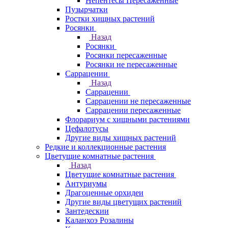
Непентесы Пересаженные
Пузырчатки
Ростки хищных растений
Росянки
Назад
Росянки
Росянки пересаженные
Росянки не пересаженные
Саррацении
Назад
Саррацении
Саррацении не пересаженные
Саррацении пересаженные
Флорариум с хищными растениями
Цефалотусы
Другие виды хищных растений
Редкие и коллекционные растения
Цветущие комнатные растения
Назад
Цветущие комнатные растения
Антуриумы
Драгоценные орхидеи
Другие виды цветущих растений
Зантедескии
Каланхоэ Розалины