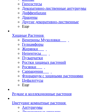
Гипоэстесы
Декоративно-лиственные антуриумы
Диффенбахии
Драцены
Другие декоративно-лиственные
Еще
Хищные Растения
Венерины Мухоловки
Гелиамфоры
Жирянки
Непентесы
Пузырчатки
Ростки хищных растений
Росянки
Саррацении
Флорариум с хищными растениями
Цефалотусы
Еще
Редкие и коллекционные растения
Цветущие комнатные растения
Антуриумы
Драгоценные орхидеи