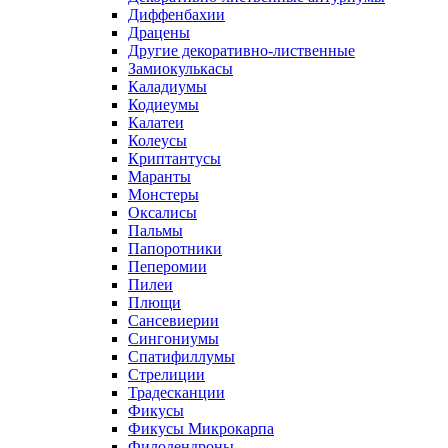
Диффенбахии
Драцены
Другие декоративно-лиственные
Замиокулькасы
Каладиумы
Кодиеумы
Калатеи
Колеусы
Криптантусы
Маранты
Монстеры
Оксалисы
Пальмы
Папоротники
Пеперомии
Пилеи
Плющи
Сансевиерии
Сингониумы
Спатифиллумы
Стрелиции
Традесканции
Фикусы
Фикусы Микрокарпа
Филодендроны