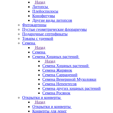
Назад
Литопсы
Плейоспилосы
Конофитумы
Другие виды литопсов
Фитокартины
Пустые геометрические флорариумы
Подарочные сертификаты
Товары с уценкой
Семена
Назад
Семена
Семена Хищных растений
Назад
Семена Хищных растений
Семена Жирянок
Семена Саррацений
Семена Венериной Мухоловки
Семена Непентесов
Семена других хищных растений
Семена Росянок
Открытки и конверты
Назад
Открытки и конверты
Конверты для денег