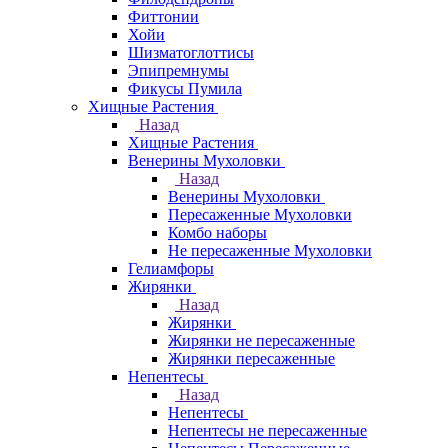
Фиттонии
Хойи
Шизматоглоттисы
Эпипремнумы
Фикусы Пумила
Хищные Растения
Назад
Хищные Растения
Венерины Мухоловки
Назад
Венерины Мухоловки
Пересаженные Мухоловки
Комбо наборы
Не пересаженные Мухоловки
Гелиамфоры
Жирянки
Назад
Жирянки
Жирянки не пересаженные
Жирянки пересаженные
Непентесы
Назад
Непентесы
Непентесы не пересаженные