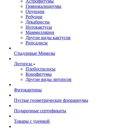
Астрофитумы
Гимнокалициумы
Опунции
Ребуции
Декабристы
Нотокактусы
Маммиллярии
Другие виды кактусов
Рипсалисы
Стыдливые Мимозы
Литопсы
Плейоспилосы
Конофитумы
Другие виды литопсов
Фитокартины
Пустые геометрические флорариумы
Подарочные сертификаты
Товары с уценкой