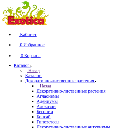
Кабинет
0
Избранное
0
Корзина
Каталог
Назад
Каталог
Декоративно-лиственные растения
Назад
Декоративно-лиственные растения
Аглаонемы
Адениумы
Алоказии
Бегонии
Бонсай
Гипоэстесы
Декоративно-лиственные антуриумы