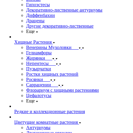
Гипоэстесы
Декоративно-лиственные антуриумы
Диффенбахии
Драцены
Другие декоративно-лиственные
Еще
Хищные Растения
Венерины Мухоловки
Гелиамфоры
Жирянки
Непентесы
Пузырчатки
Ростки хищных растений
Росянки
Саррацении
Флорариум с хищными растениями
Цефалотусы
Еще
Редкие и коллекционные растения
Цветущие комнатные растения
Антуриумы
Драгоценные орхидеи