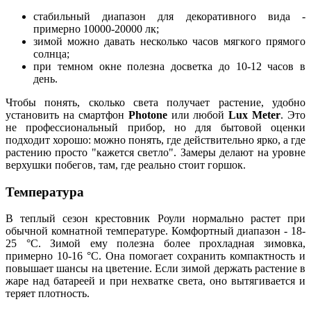
стабильный диапазон для декоративного вида -
примерно 10000-20000 лк;
зимой можно давать несколько часов мягкого прямого
солнца;
при темном окне полезна досветка до 10-12 часов в
день.
Чтобы понять, сколько света получает растение, удобно
установить на смартфон
Photone
или любой
Lux Meter
. Это
не профессиональный прибор, но для бытовой оценки
подходит хорошо: можно понять, где действительно ярко, а где
растению просто "кажется светло". Замеры делают на уровне
верхушки побегов, там, где реально стоит горшок.
Температура
В теплый сезон крестовник Роули нормально растет при
обычной комнатной температуре. Комфортный диапазон - 18-
25 °C. Зимой ему полезна более прохладная зимовка,
примерно 10-16 °C. Она помогает сохранить компактность и
повышает шансы на цветение. Если зимой держать растение в
жаре над батареей и при нехватке света, оно вытягивается и
теряет плотность.