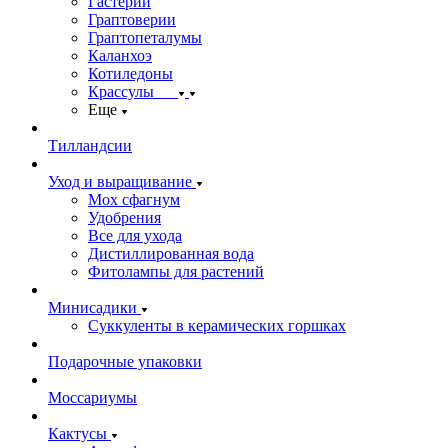
Гастерии
Граптоверии
Граптопеталумы
Каланхоэ
Котиледоны
Крассулы
Еще
Тилландсии
Уход и выращивание
Мох сфагнум
Удобрения
Все для ухода
Дистиллированная вода
Фитолампы для растений
Минисадики
Суккуленты в керамических горшках
Подарочные упаковки
Моссариумы
Кактусы