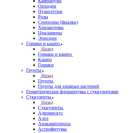
Кампанулы
Орхидеи
Пуансеттии
Розы
Сенполии (фиалки)
Хризантемы
Цикламены
Эписции
Горшки и кашпо
Назад
Горшки и кашпо
Кашпо
Горшки
Грунты
Назад
Грунты
Грунты для хищных растений
Геометрические флорариумы с суккулентами
Суккуленты
Назад
Суккуленты
Адромискус
Алоэ
Анакампсеросы
Астрофитумы