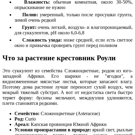
Влажность:
обычная комнатная, около 30-50%,
опрыскивание не нужно
Полив:
умеренный, только после просушки грунта,
зимой очень редкий
Грунт:
очень легкий, воздухо- и влагопроницаемый,
для суккулентов, pH около 6,0-6,8
Сложность ухода:
ниже средней, если есть светлое
окно и привычка проверять грунт перед поливом
Что за растение крестовник Роули
Это суккулент из семейства Сложноцветные, родом из юго-
западной Африки. Его шарики - не "ягодки", а
видоизмененные мясистые листья, которые запасают влагу.
Поэтому дома растение лучше переносит сухой воздух, чем
мокрый тяжелый субстрат. А вот от недостатка света быстро
теряет форму: бусины мельчают, междоузлия удлиняются,
плети становятся редкими.
Семейство:
Сложноцветные (Asteraceae)
Род:
Curio
Ареал:
Капская провинция Южной Африки
Условия произрастания в природе:
яркий свет, рыхлые