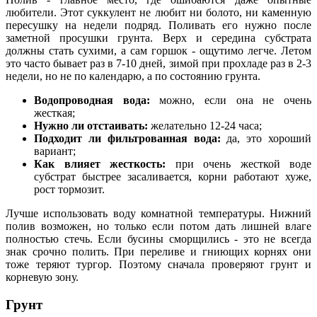
любители. Этот суккулент не любит ни болото, ни каменную
пересушку на недели подряд. Поливать его нужно после
заметной просушки грунта. Верх и середина субстрата
должны стать сухими, а сам горшок - ощутимо легче. Летом
это часто бывает раз в 7-10 дней, зимой при прохладе раз в 2-3
недели, но не по календарю, а по состоянию грунта.
Водопроводная вода:
можно, если она не очень
жесткая;
Нужно ли отстаивать:
желательно 12-24 часа;
Подходит ли фильтрованная вода:
да, это хороший
вариант;
Как влияет жесткость:
при очень жесткой воде
субстрат быстрее засаливается, корни работают хуже,
рост тормозит.
Лучше использовать воду комнатной температуры. Нижний
полив возможен, но только если потом дать лишней влаге
полностью стечь. Если бусины сморщились - это не всегда
знак срочно полить. При переливе и гниющих корнях они
тоже теряют тургор. Поэтому сначала проверяют грунт и
корневую зону.
Грунт