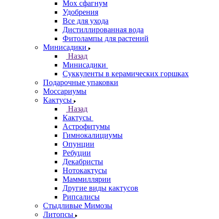
Мох сфагнум
Удобрения
Все для ухода
Дистиллированная вода
Фитолампы для растений
Минисадики
Назад
Минисадики
Суккуленты в керамических горшках
Подарочные упаковки
Моссариумы
Кактусы
Назад
Кактусы
Астрофитумы
Гимнокалициумы
Опунции
Ребуции
Декабристы
Нотокактусы
Маммиллярии
Другие виды кактусов
Рипсалисы
Стыдливые Мимозы
Литопсы