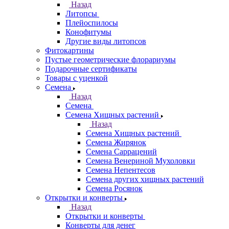
Назад
Литопсы
Плейоспилосы
Конофитумы
Другие виды литопсов
Фитокартины
Пустые геометрические флорариумы
Подарочные сертификаты
Товары с уценкой
Семена
Назад
Семена
Семена Хищных растений
Назад
Семена Хищных растений
Семена Жирянок
Семена Саррацений
Семена Венериной Мухоловки
Семена Непентесов
Семена других хищных растений
Семена Росянок
Открытки и конверты
Назад
Открытки и конверты
Конверты для денег