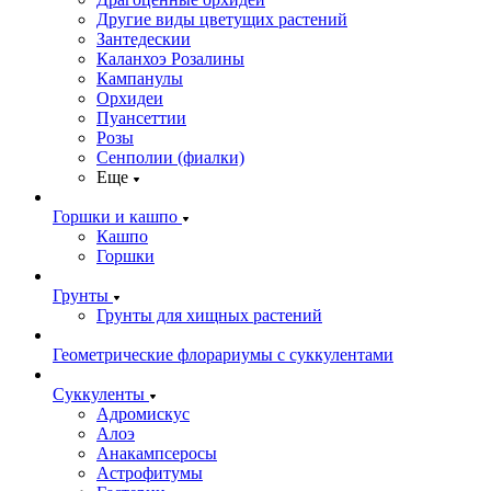
Другие виды цветущих растений
Зантедескии
Каланхоэ Розалины
Кампанулы
Орхидеи
Пуансеттии
Розы
Сенполии (фиалки)
Еще
Горшки и кашпо
Кашпо
Горшки
Грунты
Грунты для хищных растений
Геометрические флорариумы с суккулентами
Суккуленты
Адромискус
Алоэ
Анакампсеросы
Астрофитумы