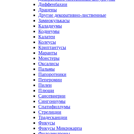
Диффенбахии
Драцены
Другие декоративно-лиственные
Замиокулькасы
Каладиумы
Кодиеумы
Калатеи
Колеусы
Криптантусы
Маранты
Монстеры
Оксалисы
Пальмы
Папоротники
Пеперомии
Пилеи
Плющи
Сансевиерии
Сингониумы
Спатифиллумы
Стрелиции
Традесканции
Фикусы
Фикусы Микрокарпа
Филодендроны