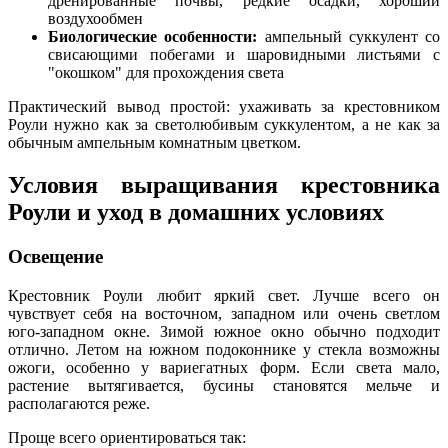
дренированные почвы, редкие осадки, хороший
воздухообмен
Биологические особенности:
ампельный суккулент со
свисающими побегами и шаровидными листьями с
"окошком" для прохождения света
Практический вывод простой: ухаживать за крестовником
Роули нужно как за светолюбивым суккулентом, а не как за
обычным ампельным комнатным цветком.
Условия выращивания крестовника
Роули и уход в домашних условиях
Освещение
Крестовник Роули любит яркий свет. Лучше всего он
чувствует себя на восточном, западном или очень светлом
юго-западном окне. Зимой южное окно обычно подходит
отлично. Летом на южном подоконнике у стекла возможны
ожоги, особенно у вариегатных форм. Если света мало,
растение вытягивается, бусины становятся мельче и
располагаются реже.
Проще всего ориентироваться так: