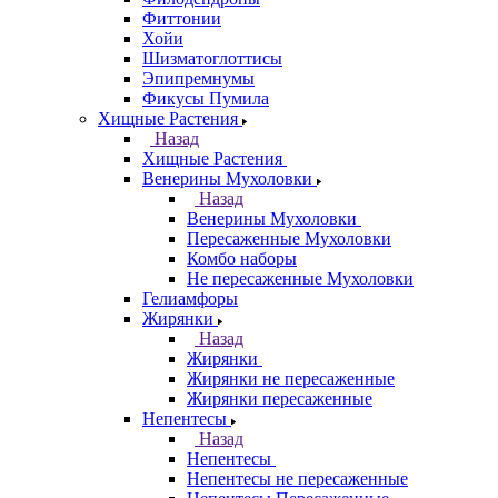
Фиттонии
Хойи
Шизматоглоттисы
Эпипремнумы
Фикусы Пумила
Хищные Растения
Назад
Хищные Растения
Венерины Мухоловки
Назад
Венерины Мухоловки
Пересаженные Мухоловки
Комбо наборы
Не пересаженные Мухоловки
Гелиамфоры
Жирянки
Назад
Жирянки
Жирянки не пересаженные
Жирянки пересаженные
Непентесы
Назад
Непентесы
Непентесы не пересаженные