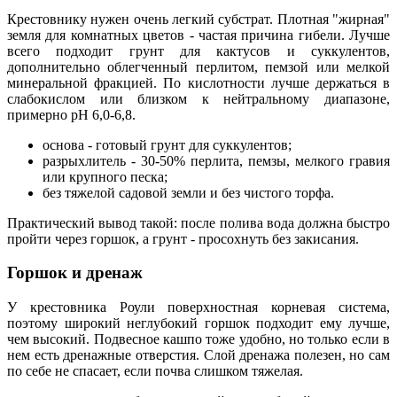
Крестовнику нужен очень легкий субстрат. Плотная "жирная"
земля для комнатных цветов - частая причина гибели. Лучше
всего подходит грунт для кактусов и суккулентов,
дополнительно облегченный перлитом, пемзой или мелкой
минеральной фракцией. По кислотности лучше держаться в
слабокислом или близком к нейтральному диапазоне,
примерно pH 6,0-6,8.
основа - готовый грунт для суккулентов;
разрыхлитель - 30-50% перлита, пемзы, мелкого гравия
или крупного песка;
без тяжелой садовой земли и без чистого торфа.
Практический вывод такой: после полива вода должна быстро
пройти через горшок, а грунт - просохнуть без закисания.
Горшок и дренаж
У крестовника Роули поверхностная корневая система,
поэтому широкий неглубокий горшок подходит ему лучше,
чем высокий. Подвесное кашпо тоже удобно, но только если в
нем есть дренажные отверстия. Слой дренажа полезен, но сам
по себе не спасает, если почва слишком тяжелая.