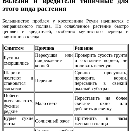
Болезни и вредители типичные для
этого вида растения
Большинство проблем у крестовника Роули начинается с
неправильного полива. Но ослабленное растение быстро
цепляет и вредителей, особенно мучнистого червеца и
паутинного клеща.
Симптом
Причина
Решение
Пересушка или
Проверить сухость грунта
Бусины
повреждение
и состояние корней, не
сморщились
корней
поливать вслепую
Шарики
Срочно просушить,
желтеют и
проверить корни,
Перелив
становятся
пересадить в свежий
мягкими
рыхлый субстрат
Побеги
Переставить на более
вытягиваются,
Мало света
светлое окно или
бусины
добавить досветку
редкие
Бурые сухие
Притенить в часы
Солнечный ожог
пятна
жесткого солнца
Стресс, грубые