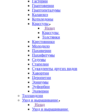
Гастерии
Граптоверии
Граптопеталумы
Каланхоэ
Котиледоны
Крассулы
Назад
Крассулы
Толстянки
Крестовники
Молодило
Пахиверии
Пахифитумы
Седумы
Стапелии
Суккуленты других видов
Хавортии
Церопегии
Эониумы
Эуфорбии
Эхеверии
Тилландсии
Уход и выращивание
Назад
Уход и выращивание