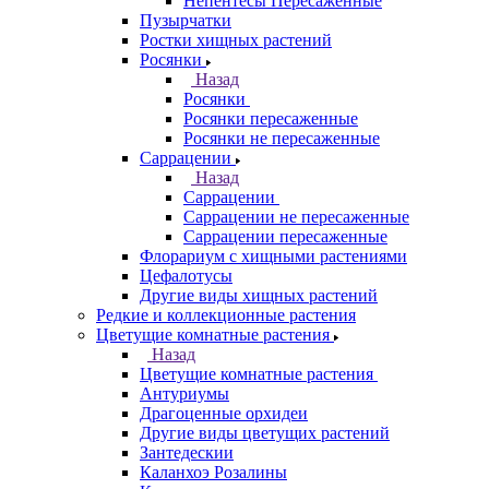
Непентесы Пересаженные
Пузырчатки
Ростки хищных растений
Росянки
Назад
Росянки
Росянки пересаженные
Росянки не пересаженные
Саррацении
Назад
Саррацении
Саррацении не пересаженные
Саррацении пересаженные
Флорариум с хищными растениями
Цефалотусы
Другие виды хищных растений
Редкие и коллекционные растения
Цветущие комнатные растения
Назад
Цветущие комнатные растения
Антуриумы
Драгоценные орхидеи
Другие виды цветущих растений
Зантедескии
Каланхоэ Розалины