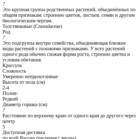
?
Это крупная группа родственных растений, объединённых по
общим признакам: строению цветов, листьев, семян и другим
биологическим чертам.
Толстянковые (Crassulaceae)
Род
?
Это подгруппа внутри семейства, объединяющая близкие
виды растений с похожими признаками. У всех растений
одного рода обычно схожая форма роста, строение цветка и
условия обитания.
Крассула
Сложность
Умеренно неприхотливые
Высота от пола (см)
2-4
Полив:
Редкий
Диаметр горшка (см)
?
Расстояние по верхнему краю от одного края до другого через
центр
5
Доступная доставка
по всей России (растения с весны)