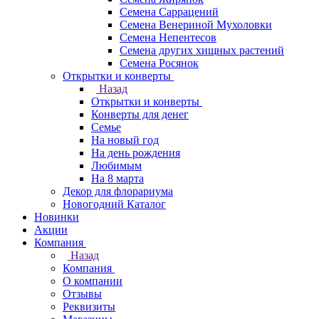
Семена Саррацений
Семена Венериной Мухоловки
Семена Непентесов
Семена других хищных растений
Семена Росянок
Открытки и конверты
Назад
Открытки и конверты
Конверты для денег
Семье
На новый год
На день рождения
Любимым
На 8 марта
Декор для флорариума
Новогодний Каталог
Новинки
Акции
Компания
Назад
Компания
О компании
Отзывы
Реквизиты