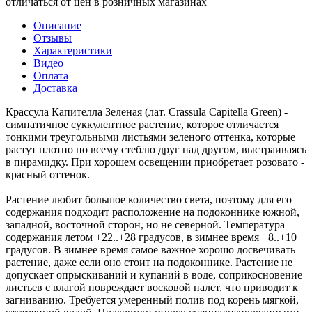
отличаться от цен в розничных магазинах
Описание
Отзывы
Характеристики
Видео
Оплата
Доставка
Крассула Капителла Зеленая (лат. Crassula Capitella Green) -
симпатичное суккулентное растение, которое отличается
тонкими треугольными листьями зеленого оттенка, которые
растут плотно по всему стеблю друг над другом, выстраиваясь
в пирамидку. При хорошем освещении приобретает розовато -
красный оттенок.
Растение любит большое количество света, поэтому для его
содержания подходит расположение на подоконнике южной,
западной, восточной сторон, но не северной. Температура
содержания летом +22..+28 градусов, в зимнее время +8..+10
градусов. В зимнее время самое важное хорошо досвечивать
растение, даже если оно стоит на подоконнике. Растение не
допускает опрыскиваний и купаний в воде, соприкосновение
листьев с влагой повреждает восковой налет, что приводит к
загниванию. Требуется умеренный полив под корень мягкой,