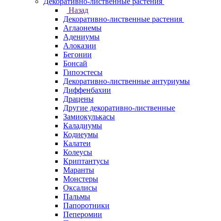
Декоративно-лиственные растения
Назад
Декоративно-лиственные растения
Аглаонемы
Адениумы
Алоказии
Бегонии
Бонсай
Гипоэстесы
Декоративно-лиственные антуриумы
Диффенбахии
Драцены
Другие декоративно-лиственные
Замиокулькасы
Каладиумы
Кодиеумы
Калатеи
Колеусы
Криптантусы
Маранты
Монстеры
Оксалисы
Пальмы
Папоротники
Пеперомии