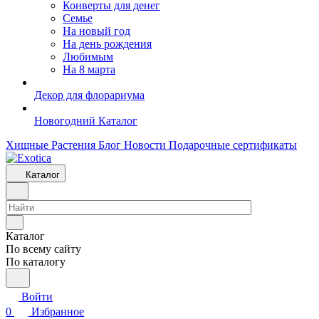
Конверты для денег
Семье
На новый год
На день рождения
Любимым
На 8 марта
Декор для флорариума
Новогодний Каталог
Хищные Растения
Блог
Новости
Подарочные сертификаты
Каталог
Каталог
По всему сайту
По каталогу
Войти
0
Избранное