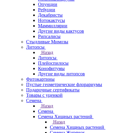
Опунции
Ребуции
Декабристы
Нотокактусы
Маммиллярии
Другие виды кактусов
Рипсалисы
Стыдливые Мимозы
Литопсы
Назад
Литопсы
Плейоспилосы
Конофитумы
Другие виды литопсов
Фитокартины
Пустые геометрические флорариумы
Подарочные сертификаты
Товары с уценкой
Семена
Назад
Семена
Семена Хищных растений
Назад
Семена Хищных растений
Семена Жирянок