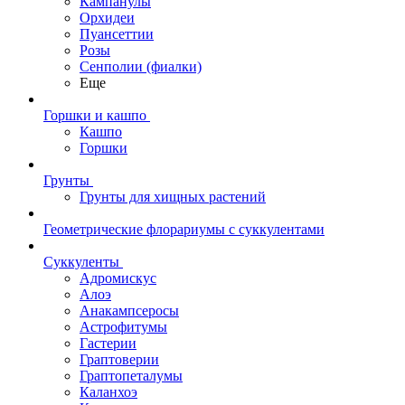
Кампанулы
Орхидеи
Пуансеттии
Розы
Сенполии (фиалки)
Еще
Горшки и кашпо
Кашпо
Горшки
Грунты
Грунты для хищных растений
Геометрические флорариумы с суккулентами
Суккуленты
Адромискус
Алоэ
Анакампсеросы
Астрофитумы
Гастерии
Граптоверии
Граптопеталумы
Каланхоэ