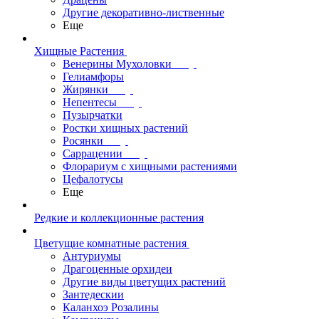
Другие декоративно-лиственные
Еще
Хищные Растения
Венерины Мухоловки
Гелиамфоры
Жирянки
Непентесы
Пузырчатки
Ростки хищных растений
Росянки
Саррацении
Флорариум с хищными растениями
Цефалотусы
Еще
Редкие и коллекционные растения
Цветущие комнатные растения
Антуриумы
Драгоценные орхидеи
Другие виды цветущих растений
Зантедескии
Каланхоэ Розалины