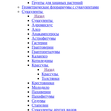
Грунты для хищных растений
Геометрические флорариумы с суккулентами
Суккуленты
Назад
Суккуленты
Адромискус
Алоэ
Анакампсеросы
Астрофитумы
Гастерии
Граптоверии
Граптопеталумы
Каланхоэ
Котиледоны
Крассулы
Назад
Крассулы
Толстянки
Крестовники
Молодило
Пахиверии
Пахифитумы
Седумы
Стапелии
Суккуленты других видов