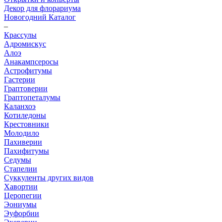
Декор для флорариума
Новогодний Каталог
–
Крассулы
Адромискус
Алоэ
Анакампсеросы
Астрофитумы
Гастерии
Граптоверии
Граптопеталумы
Каланхоэ
Котиледоны
Крестовники
Молодило
Пахиверии
Пахифитумы
Седумы
Стапелии
Суккуленты других видов
Хавортии
Церопегии
Эониумы
Эуфорбии