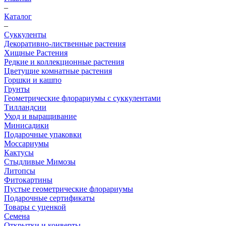
–
Каталог
–
Суккуленты
Декоративно-лиственные растения
Хищные Растения
Редкие и коллекционные растения
Цветущие комнатные растения
Горшки и кашпо
Грунты
Геометрические флорариумы с суккулентами
Тилландсии
Уход и выращивание
Минисадики
Подарочные упаковки
Моссариумы
Кактусы
Стыдливые Мимозы
Литопсы
Фитокартины
Пустые геометрические флорариумы
Подарочные сертификаты
Товары с уценкой
Семена
Открытки и конверты