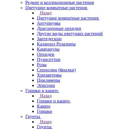
Редкие и коллекционные растения
Цветущие комнатные растения
Назад
Цветущие комнатные растения
Антуриумы
Драгоценные орхидеи
Другие виды цветущих растений
Зантедескии
Каланхоэ Розалины
Кампанулы
Орхидеи
Пуансеттии
Розы
Сенполии (фиалки)
Хризантемы
Цикламены
Эписции
Горшки и кашпо
Назад
Горшки и кашпо
Кашпо
Горшки
Грунты
Назад
Грунты