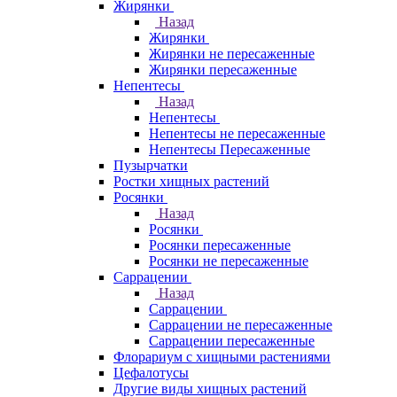
Жирянки
Назад
Жирянки
Жирянки не пересаженные
Жирянки пересаженные
Непентесы
Назад
Непентесы
Непентесы не пересаженные
Непентесы Пересаженные
Пузырчатки
Ростки хищных растений
Росянки
Назад
Росянки
Росянки пересаженные
Росянки не пересаженные
Саррацении
Назад
Саррацении
Саррацении не пересаженные
Саррацении пересаженные
Флорариум с хищными растениями
Цефалотусы
Другие виды хищных растений