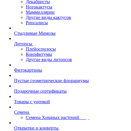
Декабристы
Нотокактусы
Маммиллярии
Другие виды кактусов
Рипсалисы
Стыдливые Мимозы
Литопсы
Плейоспилосы
Конофитумы
Другие виды литопсов
Фитокартины
Пустые геометрические флорариумы
Подарочные сертификаты
Товары с уценкой
Семена
Семена Хищных растений
Открытки и конверты