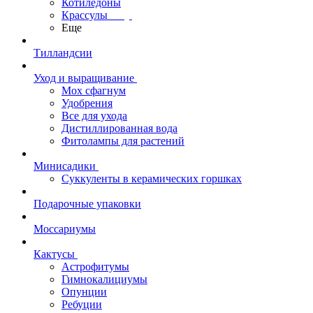
Котиледоны
Крассулы
Еще
Тилландсии
Уход и выращивание
Мох сфагнум
Удобрения
Все для ухода
Дистиллированная вода
Фитолампы для растений
Минисадики
Суккуленты в керамических горшках
Подарочные упаковки
Моссариумы
Кактусы
Астрофитумы
Гимнокалициумы
Опунции
Ребуции