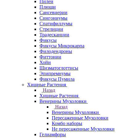
Пилеи
Плющи
Сансевиерии
Сингониумы
Спатифиллумы
Стрелиции
Традесканции
Фикусы
Фикусы Микрокарпа
Филодендроны
Фиттонии
Хойи
Шизматоглоттисы
Эпипремнумы
Фикусы Пумила
Хищные Растения
Назад
Хищные Растения
Венерины Мухоловки
Назад
Венерины Мухоловки
Пересаженные Мухоловки
Комбо наборы
Не пересаженные Мухоловки
Гелиамфоры