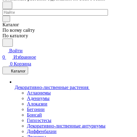
Каталог
По всему сайту
По каталогу
Войти
0
Избранное
0
Корзина
Каталог
Декоративно-лиственные растения
Аглаонемы
Адениумы
Алоказии
Бегонии
Бонсай
Гипоэстесы
Декоративно-лиственные антуриумы
Диффенбахии
Драцены