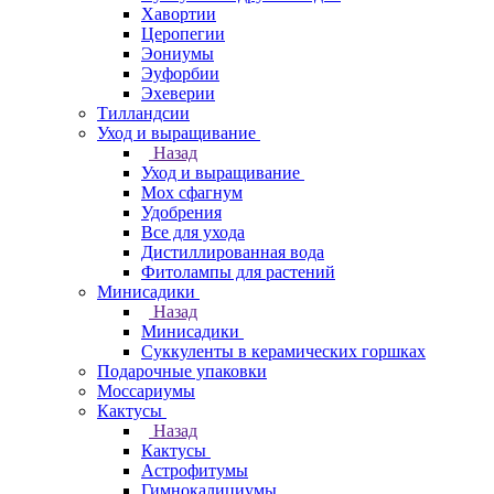
Хавортии
Церопегии
Эониумы
Эуфорбии
Эхеверии
Тилландсии
Уход и выращивание
Назад
Уход и выращивание
Мох сфагнум
Удобрения
Все для ухода
Дистиллированная вода
Фитолампы для растений
Минисадики
Назад
Минисадики
Суккуленты в керамических горшках
Подарочные упаковки
Моссариумы
Кактусы
Назад
Кактусы
Астрофитумы
Гимнокалициумы