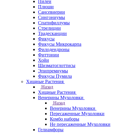
Пилеи
Плющи
Сансевиерии
Сингониумы
Спатифиллумы
Стрелиции
Традесканции
Фикусы
Фикусы Микрокарпа
Филодендроны
Фиттонии
Хойи
Шизматоглоттисы
Эпипремнумы
Фикусы Пумила
Хищные Растения
Назад
Хищные Растения
Венерины Мухоловки
Назад
Венерины Мухоловки
Пересаженные Мухоловки
Комбо наборы
Не пересаженные Мухоловки
Гелиамфоры