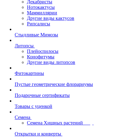
Декабристы
Нотокактусы
Маммиллярии
Другие виды кактусов
Рипсалисы
Стыдливые Мимозы
Литопсы
Плейоспилосы
Конофитумы
Другие виды литопсов
Фитокартины
Пустые геометрические флорариумы
Подарочные сертификаты
Товары с уценкой
Семена
Семена Хищных растений
Открытки и конверты