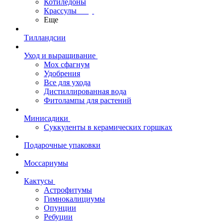
Котиледоны
Крассулы
Еще
Тилландсии
Уход и выращивание
Мох сфагнум
Удобрения
Все для ухода
Дистиллированная вода
Фитолампы для растений
Минисадики
Суккуленты в керамических горшках
Подарочные упаковки
Моссариумы
Кактусы
Астрофитумы
Гимнокалициумы
Опунции
Ребуции