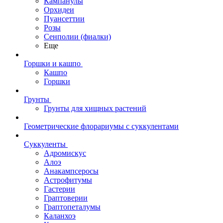
Кампанулы
Орхидеи
Пуансеттии
Розы
Сенполии (фиалки)
Еще
Горшки и кашпо
Кашпо
Горшки
Грунты
Грунты для хищных растений
Геометрические флорариумы с суккулентами
Суккуленты
Адромискус
Алоэ
Анакампсеросы
Астрофитумы
Гастерии
Граптоверии
Граптопеталумы
Каланхоэ