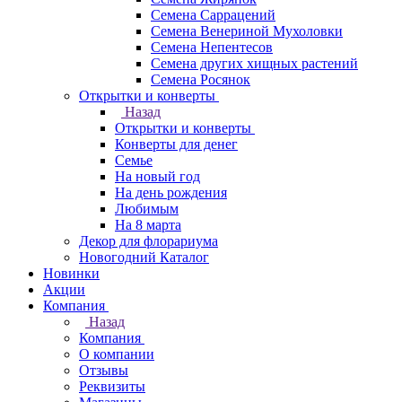
Семена Саррацений
Семена Венериной Мухоловки
Семена Непентесов
Семена других хищных растений
Семена Росянок
Открытки и конверты
Назад
Открытки и конверты
Конверты для денег
Семье
На новый год
На день рождения
Любимым
На 8 марта
Декор для флорариума
Новогодний Каталог
Новинки
Акции
Компания
Назад
Компания
О компании
Отзывы
Реквизиты