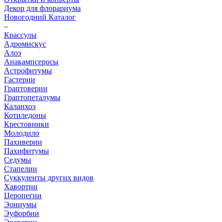
Декор для флорариума
Новогодний Каталог
–
Крассулы
Адромискус
Алоэ
Анакампсеросы
Астрофитумы
Гастерии
Граптоверии
Граптопеталумы
Каланхоэ
Котиледоны
Крестовники
Молодило
Пахиверии
Пахифитумы
Седумы
Стапелии
Суккуленты других видов
Хавортии
Церопегии
Эониумы
Эуфорбии