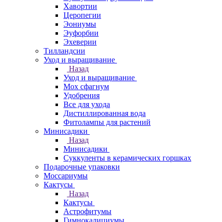
Хавортии
Церопегии
Эониумы
Эуфорбии
Эхеверии
Тилландсии
Уход и выращивание
Назад
Уход и выращивание
Мох сфагнум
Удобрения
Все для ухода
Дистиллированная вода
Фитолампы для растений
Минисадики
Назад
Минисадики
Суккуленты в керамических горшках
Подарочные упаковки
Моссариумы
Кактусы
Назад
Кактусы
Астрофитумы
Гимнокалициумы