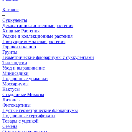
–
Каталог
–
Суккуленты
Декоративно-лиственные растения
Хищные Растения
Редкие и коллекционные растения
Цветущие комнатные растения
Горшки и кашпо
Грунты
Геометрические флорариумы с суккулентами
Тилландсии
Уход и выращивание
Минисадики
Подарочные упаковки
Моссариумы
Кактусы
Стыдливые Мимозы
Литопсы
Фитокартины
Пустые геометрические флорариумы
Подарочные сертификаты
Товары с уценкой
Семена
Открытки и конверты