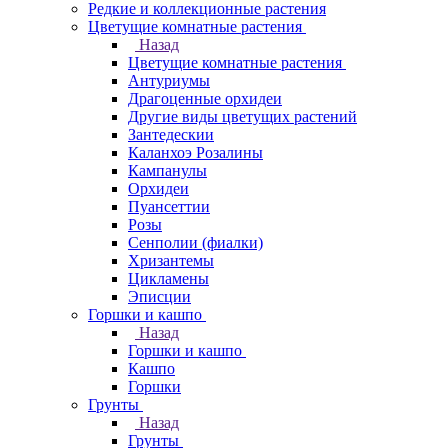
Редкие и коллекционные растения
Цветущие комнатные растения
Назад
Цветущие комнатные растения
Антуриумы
Драгоценные орхидеи
Другие виды цветущих растений
Зантедескии
Каланхоэ Розалины
Кампанулы
Орхидеи
Пуансеттии
Розы
Сенполии (фиалки)
Хризантемы
Цикламены
Эписции
Горшки и кашпо
Назад
Горшки и кашпо
Кашпо
Горшки
Грунты
Назад
Грунты