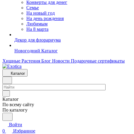
Конверты для денег
Семье
На новый год
На день рождения
Любимым
На 8 марта
Декор для флорариума
Новогодний Каталог
Хищные Растения
Блог
Новости
Подарочные сертификаты
Каталог
Каталог
По всему сайту
По каталогу
Войти
0
Избранное