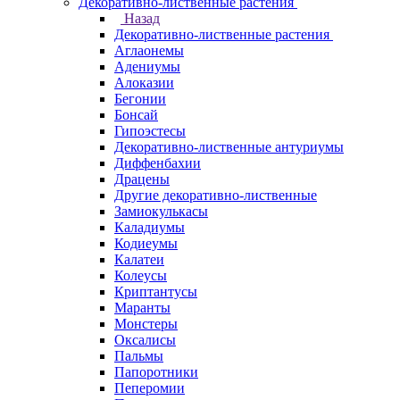
Декоративно-лиственные растения
Назад
Декоративно-лиственные растения
Аглаонемы
Адениумы
Алоказии
Бегонии
Бонсай
Гипоэстесы
Декоративно-лиственные антуриумы
Диффенбахии
Драцены
Другие декоративно-лиственные
Замиокулькасы
Каладиумы
Кодиеумы
Калатеи
Колеусы
Криптантусы
Маранты
Монстеры
Оксалисы
Пальмы
Папоротники
Пеперомии