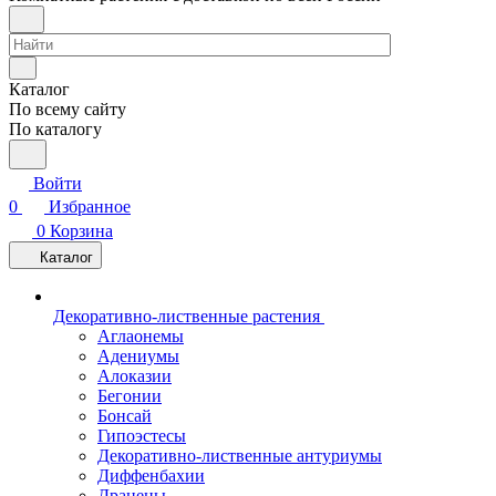
Каталог
По всему сайту
По каталогу
Войти
0
Избранное
0
Корзина
Каталог
Декоративно-лиственные растения
Аглаонемы
Адениумы
Алоказии
Бегонии
Бонсай
Гипоэстесы
Декоративно-лиственные антуриумы
Диффенбахии
Драцены