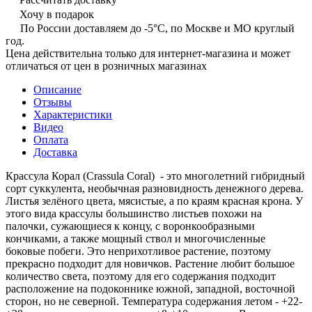
Хочу в подарок
По России доставляем до -5°C, по Москве и МО круглый
год.
Цена действительна только для интернет-магазина и может
отличаться от цен в розничных магазинах
Описание
Отзывы
Характеристики
Видео
Оплата
Доставка
Крассула Корал (Crassula Coral) - это многолетний гибридный
сорт суккулента, необычная разновидность денежного дерева.
Листья зелёного цвета, мясистые, а по краям красная крона. У
этого вида крассулы большинство листьев похожи на
палочки, сужающиеся к концу, с воронкообразными
кончиками, а также мощный ствол и многочисленные
боковые побеги. Это неприхотливое растение, поэтому
прекрасно подходит для новичков. Растение любит большое
количество света, поэтому для его содержания подходит
расположение на подоконнике южной, западной, восточной
сторон, но не северной. Температура содержания летом - +22-