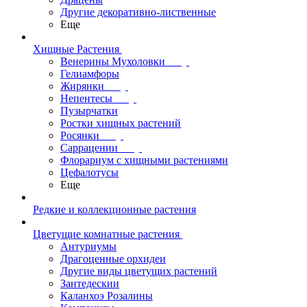
Другие декоративно-лиственные
Еще
Хищные Растения
Венерины Мухоловки
Гелиамфоры
Жирянки
Непентесы
Пузырчатки
Ростки хищных растений
Росянки
Саррацении
Флорариум с хищными растениями
Цефалотусы
Еще
Редкие и коллекционные растения
Цветущие комнатные растения
Антуриумы
Драгоценные орхидеи
Другие виды цветущих растений
Зантедескии
Каланхоэ Розалины