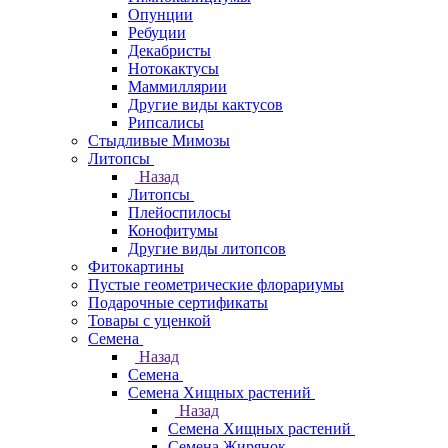
Опунции
Ребуции
Декабристы
Нотокактусы
Маммиллярии
Другие виды кактусов
Рипсалисы
Стыдливые Мимозы
Литопсы
Назад
Литопсы
Плейоспилосы
Конофитумы
Другие виды литопсов
Фитокартины
Пустые геометрические флорариумы
Подарочные сертификаты
Товары с уценкой
Семена
Назад
Семена
Семена Хищных растений
Назад
Семена Хищных растений
Семена Жирянок