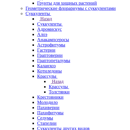
Грунты для хищных растений
Геометрические флорариумы с суккулентами
Суккуленты
Назад
Суккуленты
Адромискус
Алоэ
Анакампсеросы
Астрофитумы
Гастерии
Граптоверии
Граптопеталумы
Каланхоэ
Котиледоны
Крассулы
Назад
Крассулы
Толстянки
Крестовники
Молодило
Пахиверии
Пахифитумы
Седумы
Стапелии
Суккуленты других видов