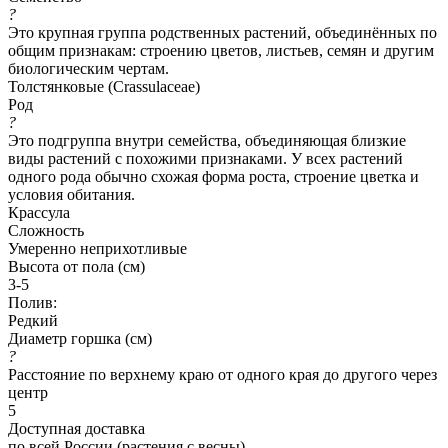
?
Это крупная группа родственных растений, объединённых по
общим признакам: строению цветов, листьев, семян и другим
биологическим чертам.
Толстянковые (Crassulaceae)
Род
?
Это подгруппа внутри семейства, объединяющая близкие
виды растений с похожими признаками. У всех растений
одного рода обычно схожая форма роста, строение цветка и
условия обитания.
Крассула
Сложность
Умеренно неприхотливые
Высота от пола (см)
3-5
Полив:
Редкий
Диаметр горшка (см)
?
Расстояние по верхнему краю от одного края до другого через
центр
5
Доступная доставка
по всей России (растения с весны)