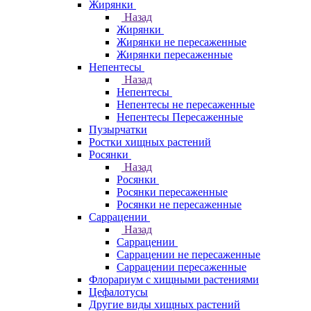
Жирянки
Назад
Жирянки
Жирянки не пересаженные
Жирянки пересаженные
Непентесы
Назад
Непентесы
Непентесы не пересаженные
Непентесы Пересаженные
Пузырчатки
Ростки хищных растений
Росянки
Назад
Росянки
Росянки пересаженные
Росянки не пересаженные
Саррацении
Назад
Саррацении
Саррацении не пересаженные
Саррацении пересаженные
Флорариум с хищными растениями
Цефалотусы
Другие виды хищных растений