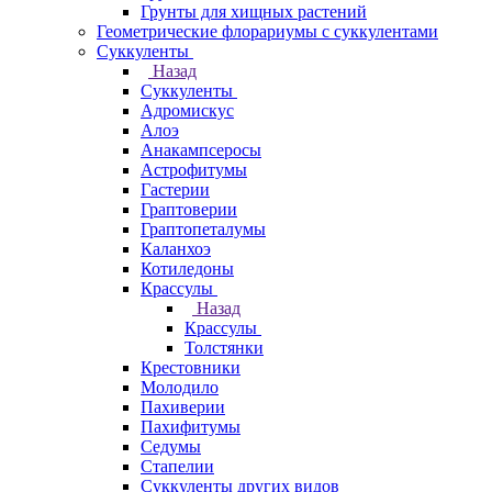
Грунты для хищных растений
Геометрические флорариумы с суккулентами
Суккуленты
Назад
Суккуленты
Адромискус
Алоэ
Анакампсеросы
Астрофитумы
Гастерии
Граптоверии
Граптопеталумы
Каланхоэ
Котиледоны
Крассулы
Назад
Крассулы
Толстянки
Крестовники
Молодило
Пахиверии
Пахифитумы
Седумы
Стапелии
Суккуленты других видов