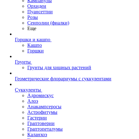
Кампанулы
Орхидеи
Пуансеттии
Розы
Сенполии (фиалки)
Еще
Горшки и кашпо
Кашпо
Горшки
Грунты
Грунты для хищных растений
Геометрические флорариумы с суккулентами
Суккуленты
Адромискус
Алоэ
Анакампсеросы
Астрофитумы
Гастерии
Граптоверии
Граптопеталумы
Каланхоэ