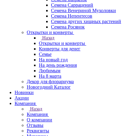
Семена Саррацений
Семена Венериной Мухоловки
Семена Непентесов
Семена других хищных растений
Семена Росянок
Открытки и конверты
Назад
Открытки и конверты
Конверты для денег
Семье
На новый год
На день рождения
Любимым
На 8 марта
Декор для флорариума
Новогодний Каталог
Новинки
Акции
Компания
Назад
Компания
О компании
Отзывы
Реквизиты