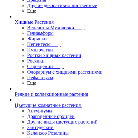
Другие декоративно-лиственные
Еще
Хищные Растения
Венерины Мухоловки
Гелиамфоры
Жирянки
Непентесы
Пузырчатки
Ростки хищных растений
Росянки
Саррацении
Флорариум с хищными растениями
Цефалотусы
Еще
Редкие и коллекционные растения
Цветущие комнатные растения
Антуриумы
Драгоценные орхидеи
Другие виды цветущих растений
Зантедескии
Каланхоэ Розалины