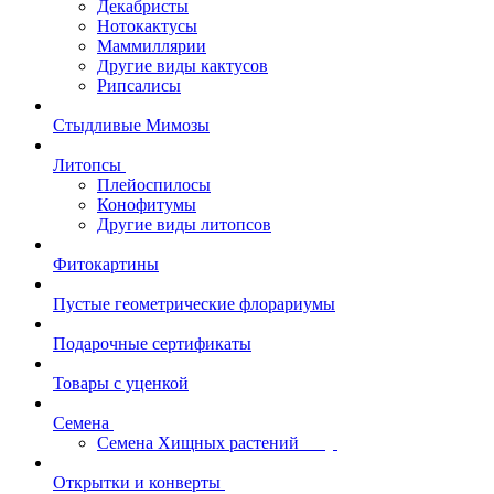
Декабристы
Нотокактусы
Маммиллярии
Другие виды кактусов
Рипсалисы
Стыдливые Мимозы
Литопсы
Плейоспилосы
Конофитумы
Другие виды литопсов
Фитокартины
Пустые геометрические флорариумы
Подарочные сертификаты
Товары с уценкой
Семена
Семена Хищных растений
Открытки и конверты