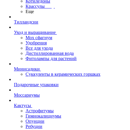
Котиледоны
Крассулы
Еще
Тилландсии
Уход и выращивание
Мох сфагнум
Удобрения
Все для ухода
Дистиллированная вода
Фитолампы для растений
Минисадики
Суккуленты в керамических горшках
Подарочные упаковки
Моссариумы
Кактусы
Астрофитумы
Гимнокалициумы
Опунции
Ребуции