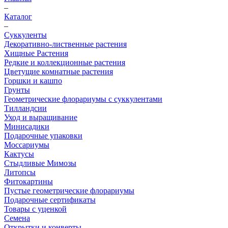
–
Каталог
–
Суккуленты
Декоративно-лиственные растения
Хищные Растения
Редкие и коллекционные растения
Цветущие комнатные растения
Горшки и кашпо
Грунты
Геометрические флорариумы с суккулентами
Тилландсии
Уход и выращивание
Минисадики
Подарочные упаковки
Моссариумы
Кактусы
Стыдливые Мимозы
Литопсы
Фитокартины
Пустые геометрические флорариумы
Подарочные сертификаты
Товары с уценкой
Семена
Открытки и конверты