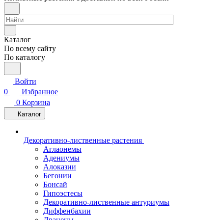
Каталог
По всему сайту
По каталогу
Войти
0
Избранное
0
Корзина
Каталог
Декоративно-лиственные растения
Аглаонемы
Адениумы
Алоказии
Бегонии
Бонсай
Гипоэстесы
Декоративно-лиственные антуриумы
Диффенбахии
Драцены