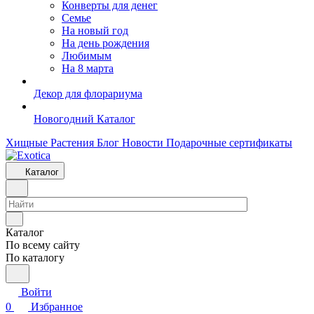
Конверты для денег
Семье
На новый год
На день рождения
Любимым
На 8 марта
Декор для флорариума
Новогодний Каталог
Хищные Растения
Блог
Новости
Подарочные сертификаты
Каталог
Каталог
По всему сайту
По каталогу
Войти
0
Избранное