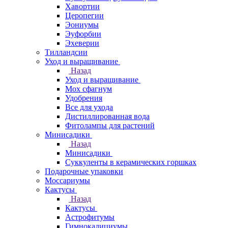
Хавортии
Церопегии
Эониумы
Эуфорбии
Эхеверии
Тилландсии
Уход и выращивание
Назад
Уход и выращивание
Мох сфагнум
Удобрения
Все для ухода
Дистиллированная вода
Фитолампы для растений
Минисадики
Назад
Минисадики
Суккуленты в керамических горшках
Подарочные упаковки
Моссариумы
Кактусы
Назад
Кактусы
Астрофитумы
Гимнокалициумы