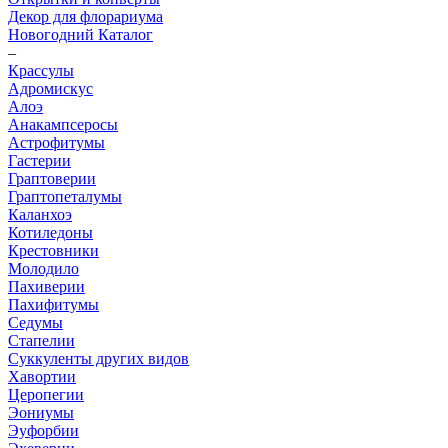
Декор для флорариума
Новогодний Каталог
–
Крассулы
Адромискус
Алоэ
Анакампсеросы
Астрофитумы
Гастерии
Граптоверии
Граптопеталумы
Каланхоэ
Котиледоны
Крестовники
Молодило
Пахиверии
Пахифитумы
Седумы
Стапелии
Суккуленты других видов
Хавортии
Церопегии
Эониумы
Эуфорбии