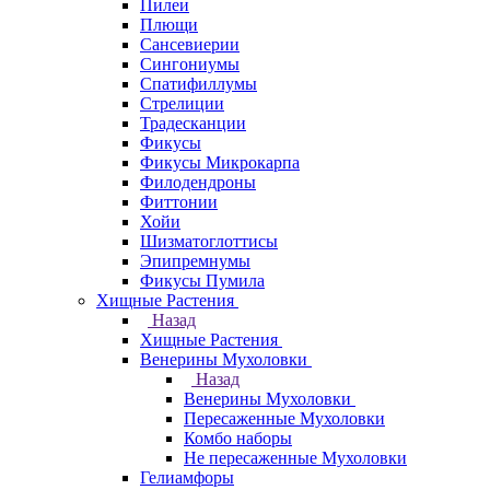
Пилеи
Плющи
Сансевиерии
Сингониумы
Спатифиллумы
Стрелиции
Традесканции
Фикусы
Фикусы Микрокарпа
Филодендроны
Фиттонии
Хойи
Шизматоглоттисы
Эпипремнумы
Фикусы Пумила
Хищные Растения
Назад
Хищные Растения
Венерины Мухоловки
Назад
Венерины Мухоловки
Пересаженные Мухоловки
Комбо наборы
Не пересаженные Мухоловки
Гелиамфоры