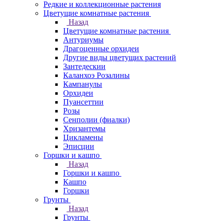
Редкие и коллекционные растения
Цветущие комнатные растения
Назад
Цветущие комнатные растения
Антуриумы
Драгоценные орхидеи
Другие виды цветущих растений
Зантедескии
Каланхоэ Розалины
Кампанулы
Орхидеи
Пуансеттии
Розы
Сенполии (фиалки)
Хризантемы
Цикламены
Эписции
Горшки и кашпо
Назад
Горшки и кашпо
Кашпо
Горшки
Грунты
Назад
Грунты