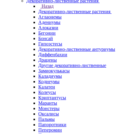
Декоративно-лиственные растения
Назад
Декоративно-лиственные растения
Аглаонемы
Адениумы
Алоказии
Бегонии
Бонсай
Гипоэстесы
Декоративно-лиственные антуриумы
Диффенбахии
Драцены
Другие декоративно-лиственные
Замиокулькасы
Каладиумы
Кодиеумы
Калатеи
Колеусы
Криптантусы
Маранты
Монстеры
Оксалисы
Пальмы
Папоротники
Пеперомии