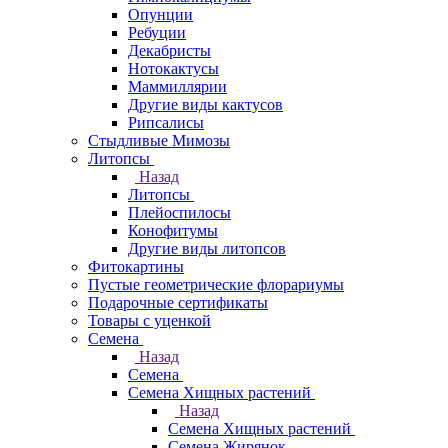
Опунции
Ребуции
Декабристы
Нотокактусы
Маммиллярии
Другие виды кактусов
Рипсалисы
Стыдливые Мимозы
Литопсы
Назад
Литопсы
Плейоспилосы
Конофитумы
Другие виды литопсов
Фитокартины
Пустые геометрические флорариумы
Подарочные сертификаты
Товары с уценкой
Семена
Назад
Семена
Семена Хищных растений
Назад
Семена Хищных растений
Семена Жирянок