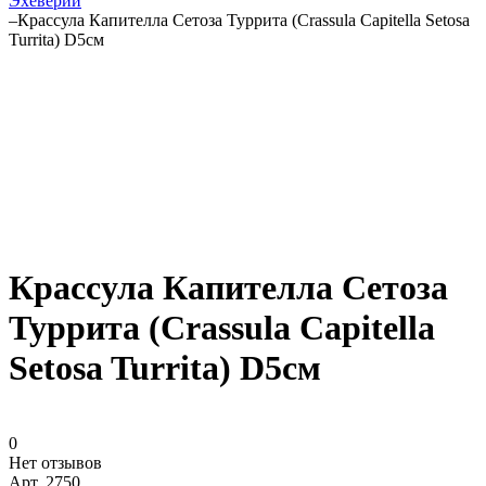
Эхеверии
–
Крассула Капителла Сетоза Туррита (Crassula Capitella Setosa
Turrita) D5см
Крассула Капителла Сетоза
Туррита (Crassula Capitella
Setosa Turrita) D5см
0
Нет отзывов
Арт.
2750