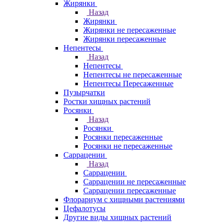
Жирянки
Назад
Жирянки
Жирянки не пересаженные
Жирянки пересаженные
Непентесы
Назад
Непентесы
Непентесы не пересаженные
Непентесы Пересаженные
Пузырчатки
Ростки хищных растений
Росянки
Назад
Росянки
Росянки пересаженные
Росянки не пересаженные
Саррацении
Назад
Саррацении
Саррацении не пересаженные
Саррацении пересаженные
Флорариум с хищными растениями
Цефалотусы
Другие виды хищных растений