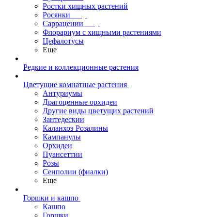
Ростки хищных растений
Росянки
Саррацении
Флорариум с хищными растениями
Цефалотусы
Еще
Редкие и коллекционные растения
Цветущие комнатные растения
Антуриумы
Драгоценные орхидеи
Другие виды цветущих растений
Зантедескии
Каланхоэ Розалины
Кампанулы
Орхидеи
Пуансеттии
Розы
Сенполии (фиалки)
Еще
Горшки и кашпо
Кашпо
Горшки