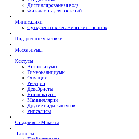
Дистиллированная вода
Фитолампы для растений
Минисадики
Суккуленты в керамических горшках
Подарочные упаковки
Моссариумы
Кактусы
Астрофитумы
Гимнокалициумы
Опунции
Ребуции
Декабристы
Нотокактусы
Маммиллярии
Другие виды кактусов
Рипсалисы
Стыдливые Мимозы
Литопсы