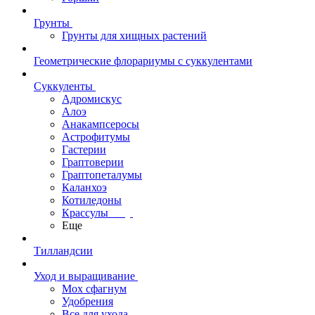
Грунты
Грунты для хищных растений
Геометрические флорариумы с суккулентами
Суккуленты
Адромискус
Алоэ
Анакампсеросы
Астрофитумы
Гастерии
Граптоверии
Граптопеталумы
Каланхоэ
Котиледоны
Крассулы
Еще
Тилландсии
Уход и выращивание
Мох сфагнум
Удобрения
Все для ухода