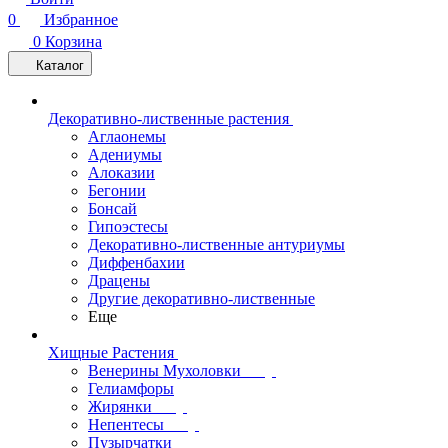
0
Избранное
0
Корзина
Каталог
Декоративно-лиственные растения
Аглаонемы
Адениумы
Алоказии
Бегонии
Бонсай
Гипоэстесы
Декоративно-лиственные антуриумы
Диффенбахии
Драцены
Другие декоративно-лиственные
Еще
Хищные Растения
Венерины Мухоловки
Гелиамфоры
Жирянки
Непентесы
Пузырчатки