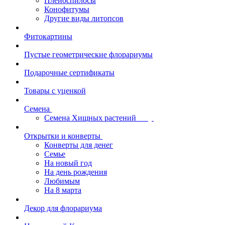
Плейоспилосы
Конофитумы
Другие виды литопсов
Фитокартины
Пустые геометрические флорариумы
Подарочные сертификаты
Товары с уценкой
Семена
Семена Хищных растений
Открытки и конверты
Конверты для денег
Семье
На новый год
На день рождения
Любимым
На 8 марта
Декор для флорариума