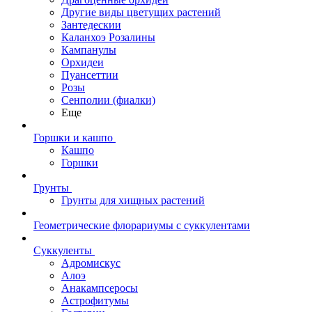
Другие виды цветущих растений
Зантедескии
Каланхоэ Розалины
Кампанулы
Орхидеи
Пуансеттии
Розы
Сенполии (фиалки)
Еще
Горшки и кашпо
Кашпо
Горшки
Грунты
Грунты для хищных растений
Геометрические флорариумы с суккулентами
Суккуленты
Адромискус
Алоэ
Анакампсеросы
Астрофитумы