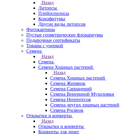
Назад
Литопсы
Плейоспилосы
Конофитумы
Другие виды литопсов
Фитокартины
Пустые геометрические флорариумы
Подарочные сертификаты
Товары с уценкой
Семена
Назад
Семена
Семена Хищных растений
Назад
Семена Хищных растений
Семена Жирянок
Семена Саррацений
Семена Венериной Мухоловки
Семена Непентесов
Семена других хищных растений
Семена Росянок
Открытки и конверты
Назад
Открытки и конверты
Конверты для денег