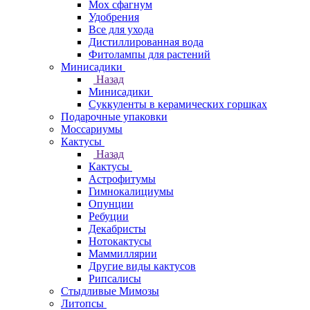
Мох сфагнум
Удобрения
Все для ухода
Дистиллированная вода
Фитолампы для растений
Минисадики
Назад
Минисадики
Суккуленты в керамических горшках
Подарочные упаковки
Моссариумы
Кактусы
Назад
Кактусы
Астрофитумы
Гимнокалициумы
Опунции
Ребуции
Декабристы
Нотокактусы
Маммиллярии
Другие виды кактусов
Рипсалисы
Стыдливые Мимозы
Литопсы