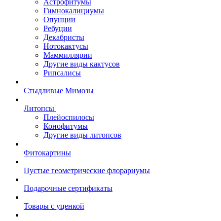
Астрофитумы
Гимнокалициумы
Опунции
Ребуции
Декабристы
Нотокактусы
Маммиллярии
Другие виды кактусов
Рипсалисы
Стыдливые Мимозы
Литопсы
Плейоспилосы
Конофитумы
Другие виды литопсов
Фитокартины
Пустые геометрические флорариумы
Подарочные сертификаты
Товары с уценкой