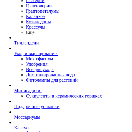
Гастерии
Граптоверии
Граптопеталумы
Каланхоэ
Котиледоны
Крассулы
Еще
Тилландсии
Уход и выращивание
Мох сфагнум
Удобрения
Все для ухода
Дистиллированная вода
Фитолампы для растений
Минисадики
Суккуленты в керамических горшках
Подарочные упаковки
Моссариумы
Кактусы