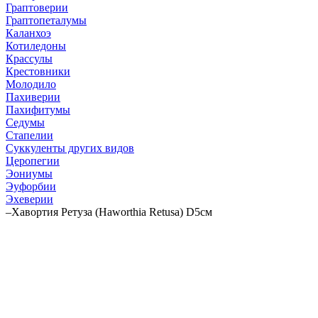
Граптоверии
Граптопеталумы
Каланхоэ
Котиледоны
Крассулы
Крестовники
Молодило
Пахиверии
Пахифитумы
Седумы
Стапелии
Суккуленты других видов
Церопегии
Эониумы
Эуфорбии
Эхеверии
–
Хавортия Ретуза (Haworthia Retusa) D5см