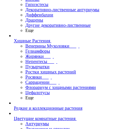
Гипоэстесы
Декоративно-лиственные антуриумы
Диффенбахии
Драцены
Другие декоративно-лиственные
Еще
Хищные Растения
Венерины Мухоловки
Гелиамфоры
Жирянки
Непентесы
Пузырчатки
Ростки хищных растений
Росянки
Саррацении
Флорариум с хищными растениями
Цефалотусы
Еще
Редкие и коллекционные растения
Цветущие комнатные растения
Антуриумы
Драгоценные орхидеи