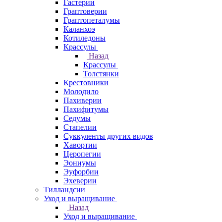
Гастерии
Граптоверии
Граптопеталумы
Каланхоэ
Котиледоны
Крассулы
Назад
Крассулы
Толстянки
Крестовники
Молодило
Пахиверии
Пахифитумы
Седумы
Стапелии
Суккуленты других видов
Хавортии
Церопегии
Эониумы
Эуфорбии
Эхеверии
Тилландсии
Уход и выращивание
Назад
Уход и выращивание