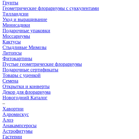
Грунты
Геометрические флорариумы с суккулентами
Тилландсии
Уход и выращивание
Минисадики
Подарочные упаковки
Моссариумы
Кактусы
Стыдливые Мимозы
Литопсы
Фитокартины
Пустые геометрические флорариумы
Подарочные сертификаты
Товары с уценкой
Семена
Открытки и конверты
Декор для флорариума
Новогодний Каталог
–
Хавортии
Адромискус
Алоэ
Анакампсеросы
Астрофитумы
Гастерии