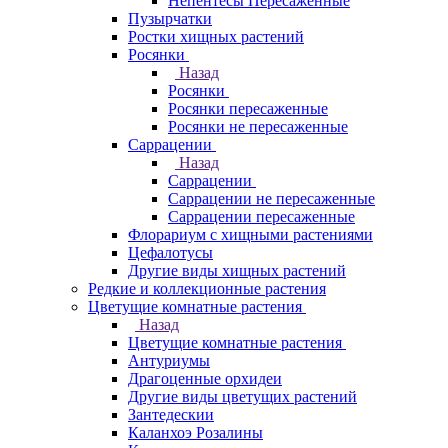
Непентесы Пересаженные
Пузырчатки
Ростки хищных растений
Росянки
Назад
Росянки
Росянки пересаженные
Росянки не пересаженные
Саррацении
Назад
Саррацении
Саррацении не пересаженные
Саррацении пересаженные
Флорариум с хищными растениями
Цефалотусы
Другие виды хищных растений
Редкие и коллекционные растения
Цветущие комнатные растения
Назад
Цветущие комнатные растения
Антуриумы
Драгоценные орхидеи
Другие виды цветущих растений
Зантедескии
Каланхоэ Розалины