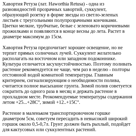
Хавортия Ретуза (лат. Haworthia Retusa) - одна из
разновидностей прозрачных хавортий, суккулент,
образующий розетку в форме звезды из светло-зеленых
листьев с треугольными полупрозрачными кончиками.
Цветки мелкие, трубчатые, белые с зеленовато коричневыми
прожилками и появляются в конце весны до лета. Растет в
диаметре максимум до 15см.
Хавортия Ретуза предпочитает хорошее освещение, но не
терпит прямых солнечных лучей. Суккулент желательно
располагать на восточном или западном подоконнике.
Культура отличается засухоустойчивостью. Поэтому поливать
растение рекомендуется не чаще, чем раз в неделю - полторы
отстоянной водой комнатной температуры. Главным
критерием, сигнализирующим о необходимости полива,
считается полное высыхание грунта. Зимой полив советуется
сократить до одного раза в месяц и держать растение в
прохладном месте. Реокомендуемые температуры содержания
летом +25...+28С°, зимой +12..+15С°.
Растение в маленьком транспортировочном горшке
диаметром 5см, советуем пересадить в невысокий широкий
горшок около 0,5-0,7л. Грунт должен быть рыхлый, подойдет
для кактусовых или суккулентных растений.