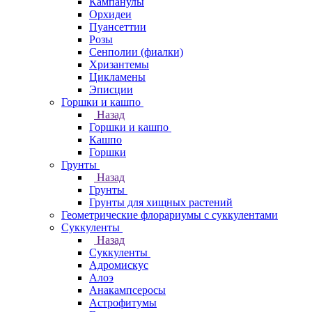
Кампанулы
Орхидеи
Пуансеттии
Розы
Сенполии (фиалки)
Хризантемы
Цикламены
Эписции
Горшки и кашпо
Назад
Горшки и кашпо
Кашпо
Горшки
Грунты
Назад
Грунты
Грунты для хищных растений
Геометрические флорариумы с суккулентами
Суккуленты
Назад
Суккуленты
Адромискус
Алоэ
Анакампсеросы
Астрофитумы