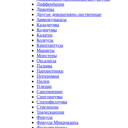
Диффенбахии
Драцены
Другие декоративно-лиственные
Замиокулькасы
Каладиумы
Кодиеумы
Калатеи
Колеусы
Криптантусы
Маранты
Монстеры
Оксалисы
Пальмы
Папоротники
Пеперомии
Пилеи
Плющи
Сансевиерии
Сингониумы
Спатифиллумы
Стрелиции
Традесканции
Фикусы
Фикусы Микрокарпа
Филодендроны