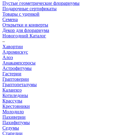
Пустые геометрические флорариумы
Подарочные сертификаты
Товары с уценкой
Семена
Открытки и конверты
Декор для флорариума
Новогодний Каталог
–
Хавортии
Адромискус
Алоэ
Анакампсеросы
Астрофитумы
Гастерии
Граптоверии
Граптопеталумы
Каланхоэ
Котиледоны
Крассулы
Крестовники
Молодило
Пахиверии
Пахифитумы
Седумы
Стапелии