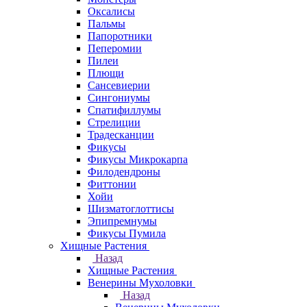
Оксалисы
Пальмы
Папоротники
Пеперомии
Пилеи
Плющи
Сансевиерии
Сингониумы
Спатифиллумы
Стрелиции
Традесканции
Фикусы
Фикусы Микрокарпа
Филодендроны
Фиттонии
Хойи
Шизматоглоттисы
Эпипремнумы
Фикусы Пумила
Хищные Растения
Назад
Хищные Растения
Венерины Мухоловки
Назад