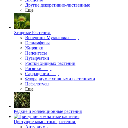
Другие декоративно-лиственные
Еще
Хищные Растения
Венерины Мухоловки
Гелиамфоры
Жирянки
Непентесы
Пузырчатки
Ростки хищных растений
Росянки
Саррацении
Флорариум с хищными растениями
Цефалотусы
Еще
Редкие и коллекционные растения
Цветущие комнатные растения
Антуриумы