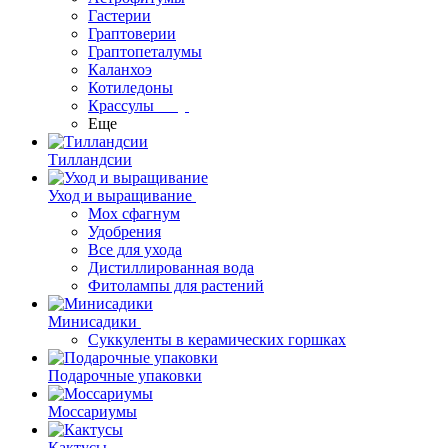
Гастерии
Граптоверии
Граптопеталумы
Каланхоэ
Котиледоны
Крассулы
Еще
Тилландсии
Уход и выращивание
Мох сфагнум
Удобрения
Все для ухода
Дистиллированная вода
Фитолампы для растений
Минисадики
Суккуленты в керамических горшках
Подарочные упаковки
Моссариумы
Кактусы