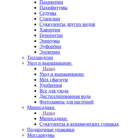
Пахиверии
Пахифитумы
Седумы
Стапелии
Суккуленты других видов
Хавортии
Церопегии
Эониумы
Эуфорбии
Эхеверии
Тилландсии
Уход и выращивание
Назад
Уход и выращивание
Мох сфагнум
Удобрения
Все для ухода
Дистиллированная вода
Фитолампы для растений
Минисадики
Назад
Минисадики
Суккуленты в керамических горшках
Подарочные упаковки
Моссариумы