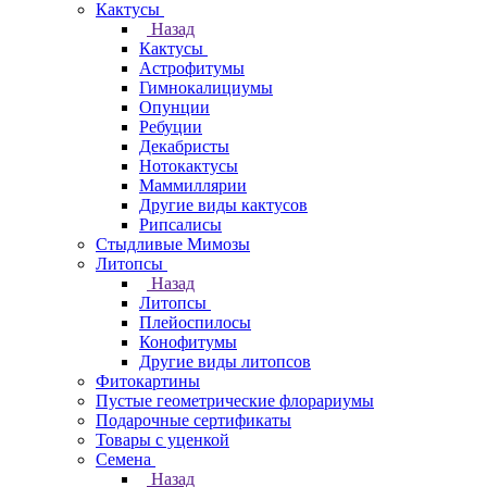
Кактусы
Назад
Кактусы
Астрофитумы
Гимнокалициумы
Опунции
Ребуции
Декабристы
Нотокактусы
Маммиллярии
Другие виды кактусов
Рипсалисы
Стыдливые Мимозы
Литопсы
Назад
Литопсы
Плейоспилосы
Конофитумы
Другие виды литопсов
Фитокартины
Пустые геометрические флорариумы
Подарочные сертификаты
Товары с уценкой
Семена
Назад