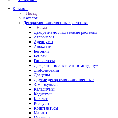
Каталог
Назад
Каталог
Декоративно-лиственные растения
Назад
Декоративно-лиственные растения
Аглаонемы
Адениумы
Алоказии
Бегонии
Бонсай
Гипоэстесы
Декоративно-лиственные антуриумы
Диффенбахии
Драцены
Другие декоративно-лиственные
Замиокулькасы
Каладиумы
Кодиеумы
Калатеи
Колеусы
Криптантусы
Маранты
Монстеры