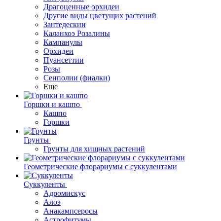
Драгоценные орхидеи
Другие виды цветущих растений
Зантедескии
Каланхоэ Розалины
Кампанулы
Орхидеи
Пуансеттии
Розы
Сенполии (фиалки)
Еще
Горшки и кашпо
Кашпо
Горшки
Грунты
Грунты для хищных растений
Геометрические флорариумы с суккулентами
Суккуленты
Адромискус
Алоэ
Анакампсеросы
Астрофитумы