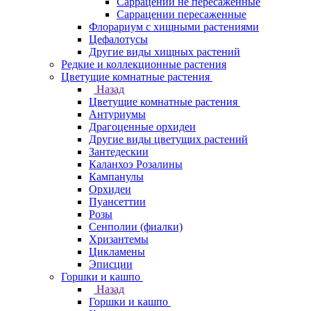
Саррацении не пересаженные
Саррацении пересаженные
Флорариум с хищными растениями
Цефалотусы
Другие виды хищных растений
Редкие и коллекционные растения
Цветущие комнатные растения
Назад
Цветущие комнатные растения
Антуриумы
Драгоценные орхидеи
Другие виды цветущих растений
Зантедескии
Каланхоэ Розалины
Кампанулы
Орхидеи
Пуансеттии
Розы
Сенполии (фиалки)
Хризантемы
Цикламены
Эписции
Горшки и кашпо
Назад
Горшки и кашпо