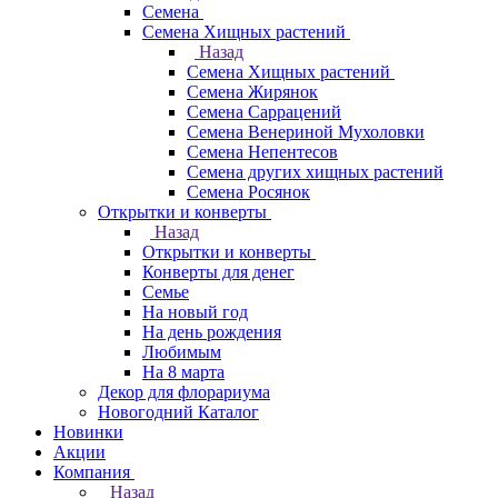
Семена
Семена Хищных растений
Назад
Семена Хищных растений
Семена Жирянок
Семена Саррацений
Семена Венериной Мухоловки
Семена Непентесов
Семена других хищных растений
Семена Росянок
Открытки и конверты
Назад
Открытки и конверты
Конверты для денег
Семье
На новый год
На день рождения
Любимым
На 8 марта
Декор для флорариума
Новогодний Каталог
Новинки
Акции
Компания
Назад