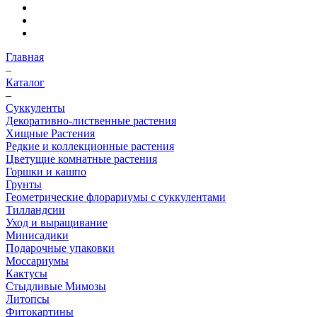
Главная
–
Каталог
–
Суккуленты
Декоративно-лиственные растения
Хищные Растения
Редкие и коллекционные растения
Цветущие комнатные растения
Горшки и кашпо
Грунты
Геометрические флорариумы с суккулентами
Тилландсии
Уход и выращивание
Минисадики
Подарочные упаковки
Моссариумы
Кактусы
Стыдливые Мимозы
Литопсы
Фитокартины