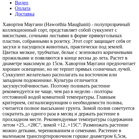
Видео
Оплата
Доставка
Хавортия Маугани (Haworthia Maughanii) - полупрозрачный
коллекционный сорт, представляет собой суккулент с
мясистыми, сочными листьями в форме прямоугольных
пластин, собранными в розетку. Этот сорт защищает себя от
засухи и пасущихся животных, практически под землей.
Цветки мелкие, трубчатые, белые с зеленовато коричневыми
прожилками и появляются в конце весны до лета. Растет в
диаметре максимум до 15см. Хавортия Маугани предпочитает
хорошее освещение, но не терпит прямых солнечных лучей.
Суккулент желательно располагать на восточном или
западном подоконнике. Культура отличается
засухоустойчивостью. Поэтому поливать растение
рекомендуется не чаще, чем раз в неделю - полторы
отстоянной водой комнатной температуры. Главным
критерием, сигнализирующим о необходимости полива,
считается полное высыхание грунта. Зимой полив советуется
сократить до одного раза в месяц и держать растение в
прохладном месте. Рекомендуемые температуры содержания
летом +25...+28С°, зимой +12..+15С°. Размножать растение
можно детками, черенкованием и семенами. Растение в
маленьком транспортировочном горшке диаметром 6,5см,