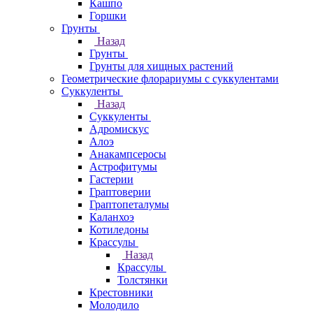
Кашпо
Горшки
Грунты
Назад
Грунты
Грунты для хищных растений
Геометрические флорариумы с суккулентами
Суккуленты
Назад
Суккуленты
Адромискус
Алоэ
Анакампсеросы
Астрофитумы
Гастерии
Граптоверии
Граптопеталумы
Каланхоэ
Котиледоны
Крассулы
Назад
Крассулы
Толстянки
Крестовники
Молодило