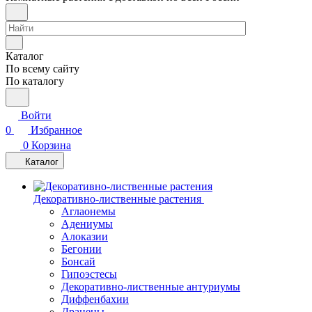
Каталог
По всему сайту
По каталогу
Войти
0
Избранное
0
Корзина
Каталог
Декоративно-лиственные растения
Аглаонемы
Адениумы
Алоказии
Бегонии
Бонсай
Гипоэстесы
Декоративно-лиственные антуриумы
Диффенбахии
Драцены