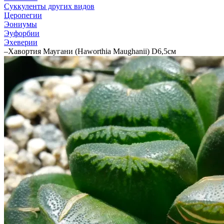
Суккуленты других видов
Церопегии
Эониумы
Эуфорбии
Эхеверии
–
Хавортия Маугани (Haworthia Maughanii) D6,5см