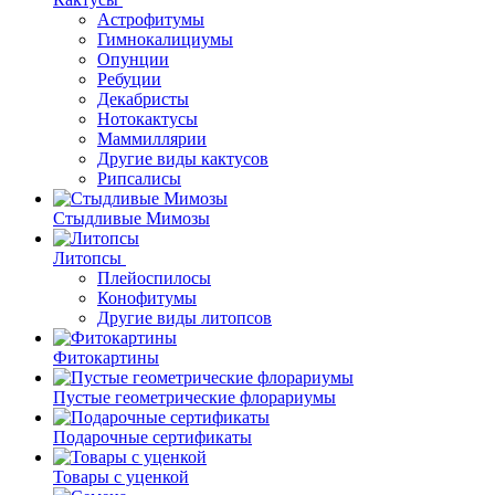
Астрофитумы
Гимнокалициумы
Опунции
Ребуции
Декабристы
Нотокактусы
Маммиллярии
Другие виды кактусов
Рипсалисы
Стыдливые Мимозы
Литопсы
Плейоспилосы
Конофитумы
Другие виды литопсов
Фитокартины
Пустые геометрические флорариумы
Подарочные сертификаты
Товары с уценкой