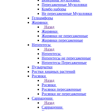
Венерины Мухоловки
Пересаженные Мухоловки
Комбо наборы
Не пересаженные Мухоловки
Гелиамфоры
Жирянки
Назад
Жирянки
Жирянки не пересаженные
Жирянки пересаженные
Непентесы
Назад
Непентесы
Непентесы не пересаженные
Непентесы Пересаженные
Пузырчатки
Ростки хищных растений
Росянки
Назад
Росянки
Росянки пересаженные
Росянки не пересаженные
Саррацении
Назад
Саррацении