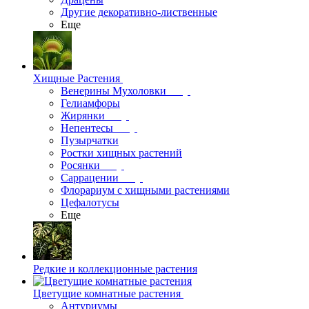
Другие декоративно-лиственные
Еще
Хищные Растения
Венерины Мухоловки
Гелиамфоры
Жирянки
Непентесы
Пузырчатки
Ростки хищных растений
Росянки
Саррацении
Флорариум с хищными растениями
Цефалотусы
Еще
Редкие и коллекционные растения
Цветущие комнатные растения
Антуриумы