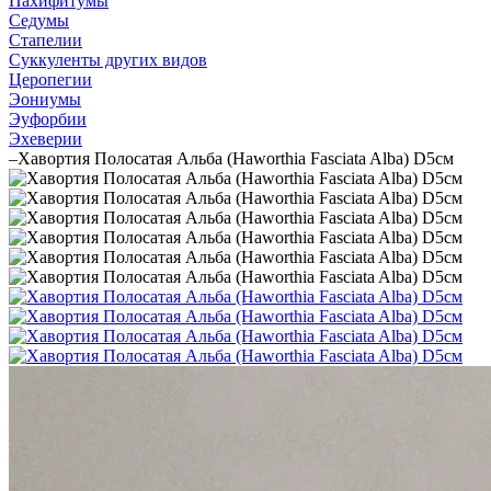
Пахифитумы
Седумы
Стапелии
Суккуленты других видов
Церопегии
Эониумы
Эуфорбии
Эхеверии
–
Хавортия Полосатая Альба (Haworthia Fasciata Alba) D5см