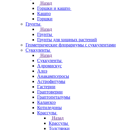
Назад
Горшки и кашпо
Кашпо
Горшки
Грунты
Назад
Грунты
Грунты для хищных растений
Геометрические флорариумы с суккулентами
Суккуленты
Назад
Суккуленты
Адромискус
Алоэ
Анакампсеросы
Астрофитумы
Гастерии
Граптоверии
Граптопеталумы
Каланхоэ
Котиледоны
Крассулы
Назад
Крассулы
Толстянки