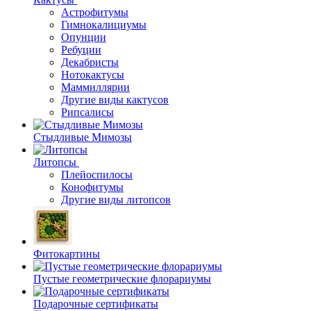
Астрофитумы
Гимнокалициумы
Опунции
Ребуции
Декабристы
Нотокактусы
Маммиллярии
Другие виды кактусов
Рипсалисы
Стыдливые Мимозы
Литопсы
Плейоспилосы
Конофитумы
Другие виды литопсов
Фитокартины
Пустые геометрические флорариумы
Подарочные сертификаты