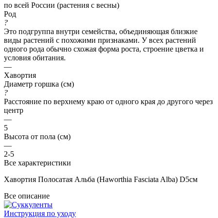
по всей России (растения с весны)
Род
?
Это подгруппа внутри семейства, объединяющая близкие
виды растений с похожими признаками. У всех растений
одного рода обычно схожая форма роста, строение цветка и
условия обитания.
—
Хавортия
Диаметр горшка (см)
?
Расстояние по верхнему краю от одного края до другого через
центр
—
5
Высота от пола (см)
—
2-5
Все характеристики
Хавортия Полосатая Альба (Haworthia Fasciata Alba) D5см
Все описание
Инструкция по уходу