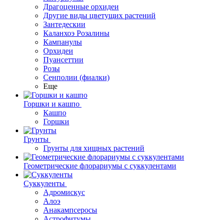
Драгоценные орхидеи
Другие виды цветущих растений
Зантедескии
Каланхоэ Розалины
Кампанулы
Орхидеи
Пуансеттии
Розы
Сенполии (фиалки)
Еще
Горшки и кашпо
Кашпо
Горшки
Грунты
Грунты для хищных растений
Геометрические флорариумы с суккулентами
Суккуленты
Адромискус
Алоэ
Анакампсеросы
Астрофитумы