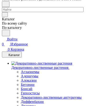
Каталог
По всему сайту
По каталогу
Войти
0
Избранное
0
Корзина
Каталог
Декоративно-лиственные растения
Аглаонемы
Адениумы
Алоказии
Бегонии
Бонсай
Гипоэстесы
Декоративно-лиственные антуриумы
Диффенбахии
Драцены