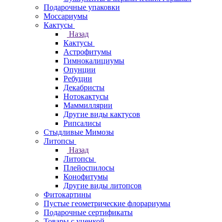
Подарочные упаковки
Моссариумы
Кактусы
Назад
Кактусы
Астрофитумы
Гимнокалициумы
Опунции
Ребуции
Декабристы
Нотокактусы
Маммиллярии
Другие виды кактусов
Рипсалисы
Стыдливые Мимозы
Литопсы
Назад
Литопсы
Плейоспилосы
Конофитумы
Другие виды литопсов
Фитокартины
Пустые геометрические флорариумы
Подарочные сертификаты
Товары с уценкой