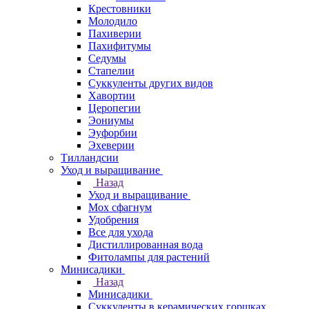
Крестовники
Молодило
Пахиверии
Пахифитумы
Седумы
Стапелии
Суккуленты других видов
Хавортии
Церопегии
Эониумы
Эуфорбии
Эхеверии
Тилландсии
Уход и выращивание
Назад
Уход и выращивание
Мох сфагнум
Удобрения
Все для ухода
Дистиллированная вода
Фитолампы для растений
Минисадики
Назад
Минисадики
Суккуленты в керамических горшках