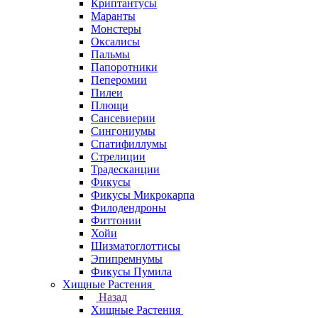
Криптантусы
Маранты
Монстеры
Оксалисы
Пальмы
Папоротники
Пеперомии
Пилеи
Плющи
Сансевиерии
Сингониумы
Спатифиллумы
Стрелиции
Традесканции
Фикусы
Фикусы Микрокарпа
Филодендроны
Фиттонии
Хойи
Шизматоглоттисы
Эпипремнумы
Фикусы Пумила
Хищные Растения
Назад
Хищные Растения