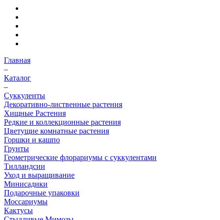
Главная
–
Каталог
–
Суккуленты
Декоративно-лиственные растения
Хищные Растения
Редкие и коллекционные растения
Цветущие комнатные растения
Горшки и кашпо
Грунты
Геометрические флорариумы с суккулентами
Тилландсии
Уход и выращивание
Минисадики
Подарочные упаковки
Моссариумы
Кактусы
Стыдливые Мимозы