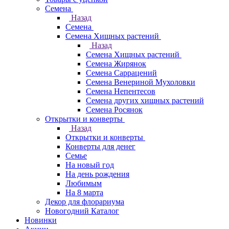
Семена
Назад
Семена
Семена Хищных растений
Назад
Семена Хищных растений
Семена Жирянок
Семена Саррацений
Семена Венериной Мухоловки
Семена Непентесов
Семена других хищных растений
Семена Росянок
Открытки и конверты
Назад
Открытки и конверты
Конверты для денег
Семье
На новый год
На день рождения
Любимым
На 8 марта
Декор для флорариума
Новогодний Каталог
Новинки