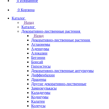
0
Избранное
0
Корзина
Каталог
Назад
Каталог
Декоративно-лиственные растения
Назад
Декоративно-лиственные растения
Аглаонемы
Адениумы
Алоказии
Бегонии
Бонсай
Гипоэстесы
Декоративно-лиственные антуриумы
Диффенбахии
Драцены
Другие декоративно-лиственные
Замиокулькасы
Каладиумы
Кодиеумы
Калатеи
Колеусы