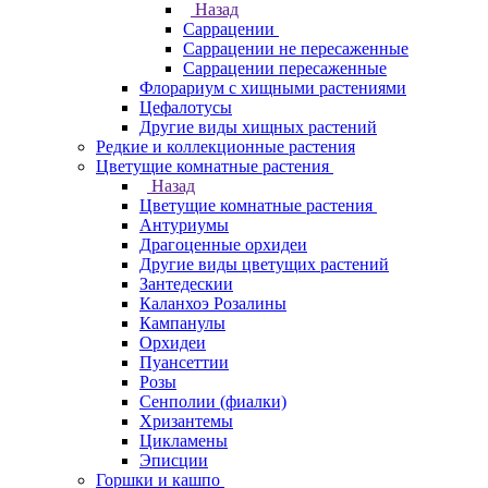
Назад
Саррацении
Саррацении не пересаженные
Саррацении пересаженные
Флорариум с хищными растениями
Цефалотусы
Другие виды хищных растений
Редкие и коллекционные растения
Цветущие комнатные растения
Назад
Цветущие комнатные растения
Антуриумы
Драгоценные орхидеи
Другие виды цветущих растений
Зантедескии
Каланхоэ Розалины
Кампанулы
Орхидеи
Пуансеттии
Розы
Сенполии (фиалки)
Хризантемы
Цикламены
Эписции
Горшки и кашпо