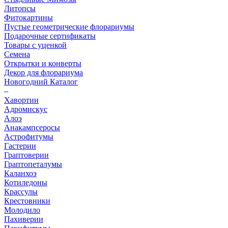
Литопсы
Фитокартины
Пустые геометрические флорариумы
Подарочные сертификаты
Товары с уценкой
Семена
Открытки и конверты
Декор для флорариума
Новогодний Каталог
–
Хавортии
Адромискус
Алоэ
Анакампсеросы
Астрофитумы
Гастерии
Граптоверии
Граптопеталумы
Каланхоэ
Котиледоны
Крассулы
Крестовники
Молодило
Пахиверии