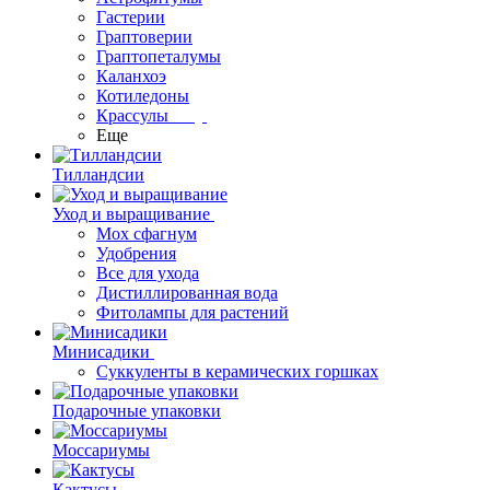
Гастерии
Граптоверии
Граптопеталумы
Каланхоэ
Котиледоны
Крассулы
Еще
Тилландсии
Уход и выращивание
Мох сфагнум
Удобрения
Все для ухода
Дистиллированная вода
Фитолампы для растений
Минисадики
Суккуленты в керамических горшках
Подарочные упаковки
Моссариумы
Кактусы