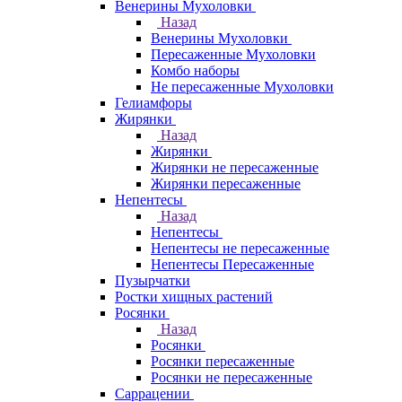
Венерины Мухоловки
Назад
Венерины Мухоловки
Пересаженные Мухоловки
Комбо наборы
Не пересаженные Мухоловки
Гелиамфоры
Жирянки
Назад
Жирянки
Жирянки не пересаженные
Жирянки пересаженные
Непентесы
Назад
Непентесы
Непентесы не пересаженные
Непентесы Пересаженные
Пузырчатки
Ростки хищных растений
Росянки
Назад
Росянки
Росянки пересаженные
Росянки не пересаженные
Саррацении