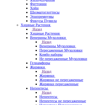
Фиттонии
Хойи
Шизматоглоттисы
Эпипремнумы
Фикусы Пумила
Хищные Растения
Назад
Хищные Растения
Венерины Мухоловки
Назад
Венерины Мухоловки
Пересаженные Мухоловки
Комбо наборы
Не пересаженные Мухоловки
Гелиамфоры
Жирянки
Назад
Жирянки
Жирянки не пересаженные
Жирянки пересаженные
Непентесы
Назад
Непентесы
Непентесы не пересаженные