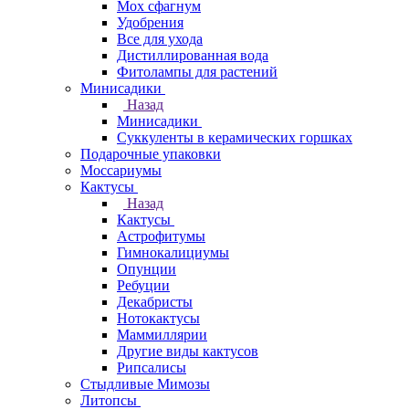
Мох сфагнум
Удобрения
Все для ухода
Дистиллированная вода
Фитолампы для растений
Минисадики
Назад
Минисадики
Суккуленты в керамических горшках
Подарочные упаковки
Моссариумы
Кактусы
Назад
Кактусы
Астрофитумы
Гимнокалициумы
Опунции
Ребуции
Декабристы
Нотокактусы
Маммиллярии
Другие виды кактусов
Рипсалисы
Стыдливые Мимозы
Литопсы