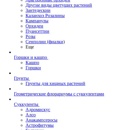
Другие виды цветущих растений
Зантедескии
Каланхоэ Розалины
Кампанулы
Орхидеи
Пуансеттии
Розы
Сенполии (фиалки)
Еще
Горшки и кашпо
Кашпо
Горшки
Грунты
Грунты для хищных растений
Геометрические флорариумы с суккулентами
Суккуленты
Адромискус
Алоэ
Анакампсеросы
Астрофитумы