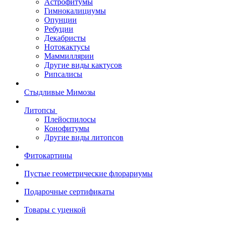
Астрофитумы
Гимнокалициумы
Опунции
Ребуции
Декабристы
Нотокактусы
Маммиллярии
Другие виды кактусов
Рипсалисы
Стыдливые Мимозы
Литопсы
Плейоспилосы
Конофитумы
Другие виды литопсов
Фитокартины
Пустые геометрические флорариумы
Подарочные сертификаты
Товары с уценкой