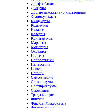
Диффенбахии
Драцены
Другие декоративно-лиственные
Замиокулькасы
Каладиумы
Кодиеумы
Калатеи
Колеусы
Криптантусы
Маранты
Монстеры
Оксалисы
Пальмы
Папоротники
Пеперомии
Пилеи
Плющи
Сансевиерии
Сингониумы
Спатифиллумы
Стрелиции
Традесканции
Фикусы
Фикусы Микрокарпа
Филодендроны