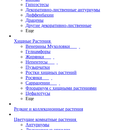
Гипоэстесы
Декоративно-лиственные антуриумы
Диффенбахии
Драцены
Другие декоративно-лиственные
Еще
Хищные Растения
Венерины Мухоловки
Гелиамфоры
Жирянки
Непентесы
Пузырчатки
Ростки хищных растений
Росянки
Саррацении
Флорариум с хищными растениями
Цефалотусы
Еще
Редкие и коллекционные растения
Цветущие комнатные растения
Антуриумы
Драгоценные орхидеи