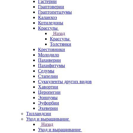
Гастерии
Граптоверии
Граптопеталумы
Каланхоэ
Котиледоны
Крассулы
Назад
Крассулы
Толстянки
Крестовники
Молодило
Пахиверии
Пахифитумы
Седумы
Стапелии
Суккуленты других видов
Хавортии
Церопегии
Эониумы
Эуфорбии
Эхеверии
Тилландсии
Уход и выращивание
Назад
Уход и выращивание