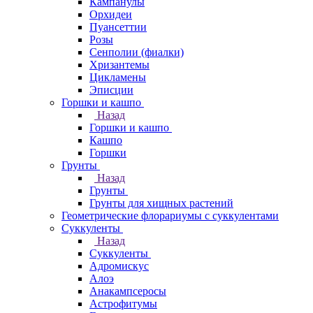
Кампанулы
Орхидеи
Пуансеттии
Розы
Сенполии (фиалки)
Хризантемы
Цикламены
Эписции
Горшки и кашпо
Назад
Горшки и кашпо
Кашпо
Горшки
Грунты
Назад
Грунты
Грунты для хищных растений
Геометрические флорариумы с суккулентами
Суккуленты
Назад
Суккуленты
Адромискус
Алоэ
Анакампсеросы
Астрофитумы