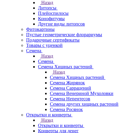
Назад
Литопсы
Плейоспилосы
Конофитумы
Другие виды литопсов
Фитокартины
Пустые геометрические флорариумы
Подарочные сертификаты
Товары с уценкой
Семена
Назад
Семена
Семена Хищных растений
Назад
Семена Хищных растений
Семена Жирянок
Семена Саррацений
Семена Венериной Мухоловки
Семена Непентесов
Семена других хищных растений
Семена Росянок
Открытки и конверты
Назад
Открытки и конверты
Конверты для денег