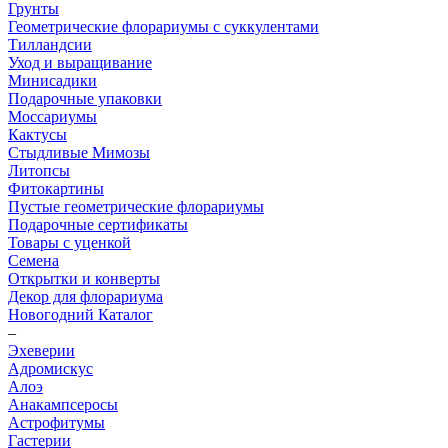
Грунты
Геометрические флорариумы с суккулентами
Тилландсии
Уход и выращивание
Минисадики
Подарочные упаковки
Моссариумы
Кактусы
Стыдливые Мимозы
Литопсы
Фитокартины
Пустые геометрические флорариумы
Подарочные сертификаты
Товары с уценкой
Семена
Открытки и конверты
Декор для флорариума
Новогодний Каталог
–
Эхеверии
Адромискус
Алоэ
Анакампсеросы
Астрофитумы
Гастерии