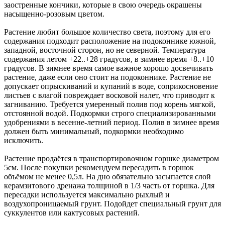
заостренные кончики, которые в свою очередь окрашены
насыщенно-розовым цветом.
Растение любит большое количество света, поэтому для его
содержания подходит расположение на подоконнике южной,
западной, восточной сторон, но не северной. Температура
содержания летом +22..+28 градусов, в зимнее время +8..+10
градусов. В зимнее время самое важное хорошо досвечивать
растение, даже если оно стоит на подоконнике. Растение не
допускает опрыскиваний и купаний в воде, соприкосновение
листьев с влагой повреждает восковой налет, что приводит к
загниванию. Требуется умеренный полив под корень мягкой,
отстоянной водой. Подкормки строго специализированными
удобрениями в весенне-летний период. Полив в зимнее время
должен быть минимальный, подкормки необходимо
исключить.
Растение продаётся в транспортировочном горшке диаметром
5см. После покупки рекомендуем пересадить в горшок
объёмом не менее 0,5л. На дно обязательно засыпается слой
керамзитового дренажа толщиной в 1/3 часть от горшка. Для
пересадки используется максимально рыхлый и
воздухопроницаемый грунт. Подойдет специальный грунт для
суккулентов или кактусовых растений.