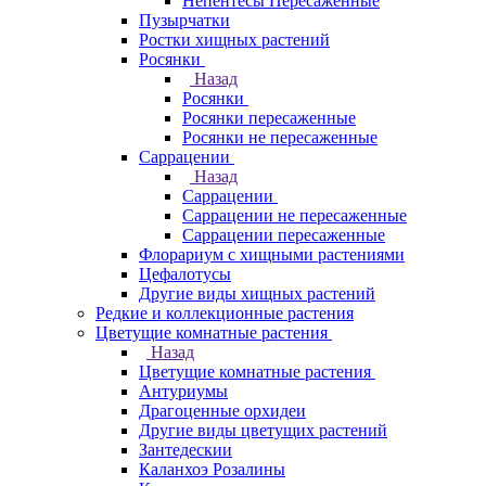
Непентесы Пересаженные
Пузырчатки
Ростки хищных растений
Росянки
Назад
Росянки
Росянки пересаженные
Росянки не пересаженные
Саррацении
Назад
Саррацении
Саррацении не пересаженные
Саррацении пересаженные
Флорариум с хищными растениями
Цефалотусы
Другие виды хищных растений
Редкие и коллекционные растения
Цветущие комнатные растения
Назад
Цветущие комнатные растения
Антуриумы
Драгоценные орхидеи
Другие виды цветущих растений
Зантедескии
Каланхоэ Розалины