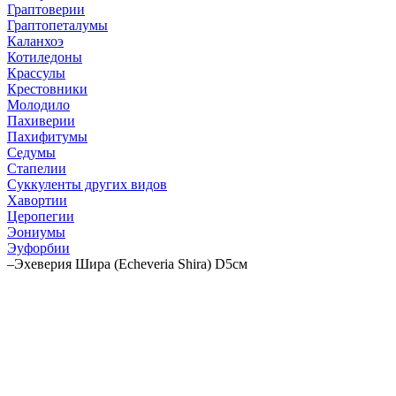
Граптоверии
Граптопеталумы
Каланхоэ
Котиледоны
Крассулы
Крестовники
Молодило
Пахиверии
Пахифитумы
Седумы
Стапелии
Суккуленты других видов
Хавортии
Церопегии
Эониумы
Эуфорбии
–
Эхеверия Шира (Echeveria Shira) D5см