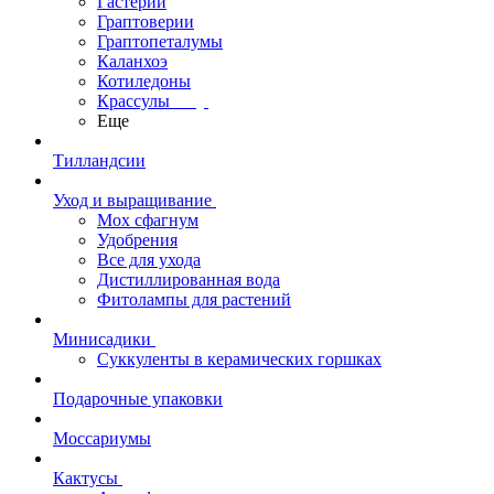
Гастерии
Граптоверии
Граптопеталумы
Каланхоэ
Котиледоны
Крассулы
Еще
Тилландсии
Уход и выращивание
Мох сфагнум
Удобрения
Все для ухода
Дистиллированная вода
Фитолампы для растений
Минисадики
Суккуленты в керамических горшках
Подарочные упаковки
Моссариумы
Кактусы