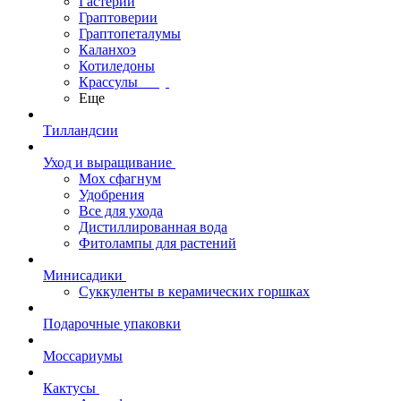
Гастерии
Граптоверии
Граптопеталумы
Каланхоэ
Котиледоны
Крассулы
Еще
Тилландсии
Уход и выращивание
Мох сфагнум
Удобрения
Все для ухода
Дистиллированная вода
Фитолампы для растений
Минисадики
Суккуленты в керамических горшках
Подарочные упаковки
Моссариумы
Кактусы