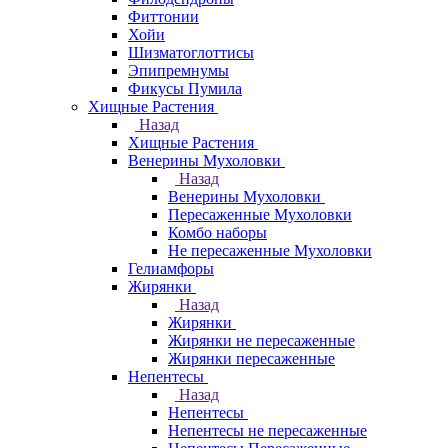
Фиттонии
Хойи
Шизматоглоттисы
Эпипремнумы
Фикусы Пумила
Хищные Растения
Назад
Хищные Растения
Венерины Мухоловки
Назад
Венерины Мухоловки
Пересаженные Мухоловки
Комбо наборы
Не пересаженные Мухоловки
Гелиамфоры
Жирянки
Назад
Жирянки
Жирянки не пересаженные
Жирянки пересаженные
Непентесы
Назад
Непентесы
Непентесы не пересаженные