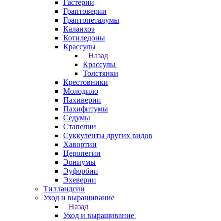
Гастерии
Граптоверии
Граптопеталумы
Каланхоэ
Котиледоны
Крассулы
Назад
Крассулы
Толстянки
Крестовники
Молодило
Пахиверии
Пахифитумы
Седумы
Стапелии
Суккуленты других видов
Хавортии
Церопегии
Эониумы
Эуфорбии
Эхеверии
Тилландсии
Уход и выращивание
Назад
Уход и выращивание