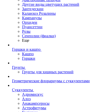
Другие виды цветущих растений
Зантедескии
Каланхоэ Розалины
Кампанулы
Орхидеи
Пуансеттии
Розы
Сенполии (фиалки)
Еще
Горшки и кашпо
Кашпо
Горшки
Грунты
Грунты для хищных растений
Геометрические флорариумы с суккулентами
Суккуленты
Адромискус
Алоэ
Анакампсеросы
Астрофитумы