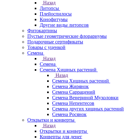
Назад
Литопсы
Плейоспилосы
Конофитумы
Другие виды литопсов
Фитокартины
Пустые геометрические флорариумы
Подарочные сертификаты
Товары с уценкой
Семена
Назад
Семена
Семена Хищных растений
Назад
Семена Хищных растений
Семена Жирянок
Семена Саррацений
Семена Венериной Мухоловки
Семена Непентесов
Семена других хищных растений
Семена Росянок
Открытки и конверты
Назад
Открытки и конверты
Конверты для денег