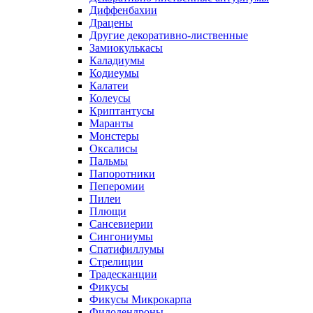
Диффенбахии
Драцены
Другие декоративно-лиственные
Замиокулькасы
Каладиумы
Кодиеумы
Калатеи
Колеусы
Криптантусы
Маранты
Монстеры
Оксалисы
Пальмы
Папоротники
Пеперомии
Пилеи
Плющи
Сансевиерии
Сингониумы
Спатифиллумы
Стрелиции
Традесканции
Фикусы
Фикусы Микрокарпа
Филодендроны