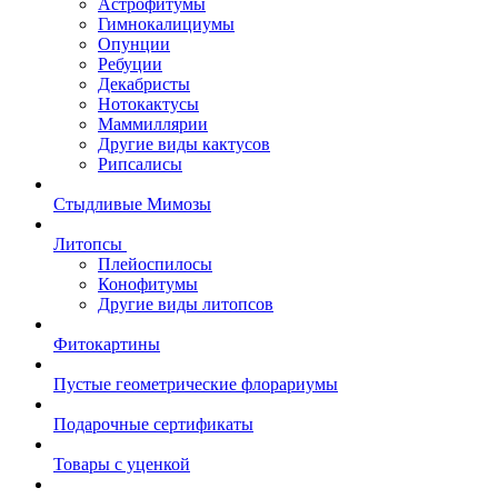
Астрофитумы
Гимнокалициумы
Опунции
Ребуции
Декабристы
Нотокактусы
Маммиллярии
Другие виды кактусов
Рипсалисы
Стыдливые Мимозы
Литопсы
Плейоспилосы
Конофитумы
Другие виды литопсов
Фитокартины
Пустые геометрические флорариумы
Подарочные сертификаты
Товары с уценкой