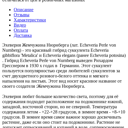
Описание
Отзывы
Характеристики
Видео
Оплата
Доставка
Эхеверия Жемчужина Нюрнберга (лат. Echeveria Perle von
Nurnberg) - это красивый гибрид суккулента Echeveria
gibbiflora 'Metalica' и Echeveria elegans (ранее Echeveria potosina)
. Гибрид Echeveria Perle von Nurnberg выведен Рихардом
Гресснером в 1930 х годах в Германии. Этот суккулент
пользуется популярностью среди любителей суккулентов за
счет двухцветного розового-белого оттенка и мягкого
напыления на листьях. Этот вид носит красивое название от
своего создателя :Жемчужина Нюрнберга.
Эхеверия любит большое количество света, поэтому для её
содержания подходит расположение на подоконнике южной,
западной, восточной сторон, но не северной. Температура
содержания летом - +22-+28 градусов, в зимнее время - +8-+10
градусов. В зимнее время самое важное хорошо досвечивать
растение, даже если оно стоит на подоконнике. Растение не
допускает опрыскиваний и купаний в воде, соприкосновение