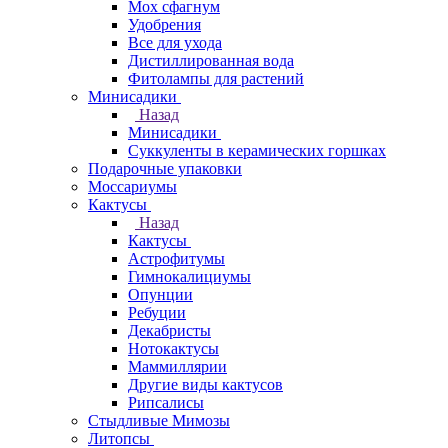
Мох сфагнум
Удобрения
Все для ухода
Дистиллированная вода
Фитолампы для растений
Минисадики
Назад
Минисадики
Суккуленты в керамических горшках
Подарочные упаковки
Моссариумы
Кактусы
Назад
Кактусы
Астрофитумы
Гимнокалициумы
Опунции
Ребуции
Декабристы
Нотокактусы
Маммиллярии
Другие виды кактусов
Рипсалисы
Стыдливые Мимозы
Литопсы