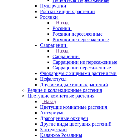
Непентесы Пересаженные
Пузырчатки
Ростки хищных растений
Росянки
Назад
Росянки
Росянки пересаженные
Росянки не пересаженные
Саррацении
Назад
Саррацении
Саррацении не пересаженные
Саррацении пересаженные
Флорариум с хищными растениями
Цефалотусы
Другие виды хищных растений
Редкие и коллекционные растения
Цветущие комнатные растения
Назад
Цветущие комнатные растения
Антуриумы
Драгоценные орхидеи
Другие виды цветущих растений
Зантедескии
Каланхоэ Розалины