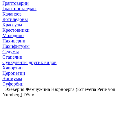
Граптоверии
Граптопеталумы
Каланхоэ
Котиледоны
Крассулы
Крестовники
Молодило
Пахиверии
Пахифитумы
Седумы
Стапелии
Суккуленты других видов
Хавортии
Церопегии
Эониумы
Эуфорбии
–
Эхеверия Жемчужина Нюрнберга (Echeveria Perle von
Nurnberg) D5см