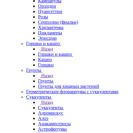
Кампанулы
Орхидеи
Пуансеттии
Розы
Сенполии (фиалки)
Хризантемы
Цикламены
Эписции
Горшки и кашпо
Назад
Горшки и кашпо
Кашпо
Горшки
Грунты
Назад
Грунты
Грунты для хищных растений
Геометрические флорариумы с суккулентами
Суккуленты
Назад
Суккуленты
Адромискус
Алоэ
Анакампсеросы
Астрофитумы