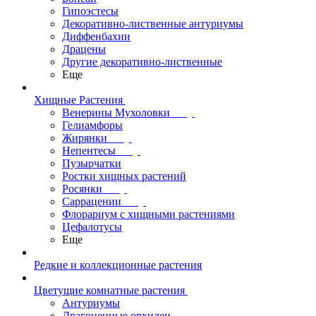
Гипоэстесы
Декоративно-лиственные антуриумы
Диффенбахии
Драцены
Другие декоративно-лиственные
Еще
Хищные Растения
Венерины Мухоловки
Гелиамфоры
Жирянки
Непентесы
Пузырчатки
Ростки хищных растений
Росянки
Саррацении
Флорариум с хищными растениями
Цефалотусы
Еще
Редкие и коллекционные растения
Цветущие комнатные растения
Антуриумы
Драгоценные орхидеи