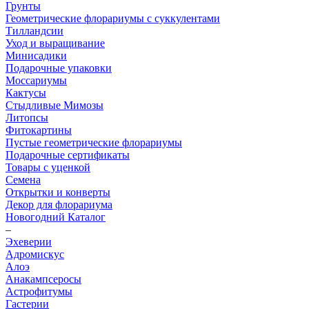
Грунты
Геометрические флорариумы с суккулентами
Тилландсии
Уход и выращивание
Минисадики
Подарочные упаковки
Моссариумы
Кактусы
Стыдливые Мимозы
Литопсы
Фитокартины
Пустые геометрические флорариумы
Подарочные сертификаты
Товары с уценкой
Семена
Открытки и конверты
Декор для флорариума
Новогодний Каталог
–
Эхеверии
Адромискус
Алоэ
Анакампсеросы
Астрофитумы
Гастерии