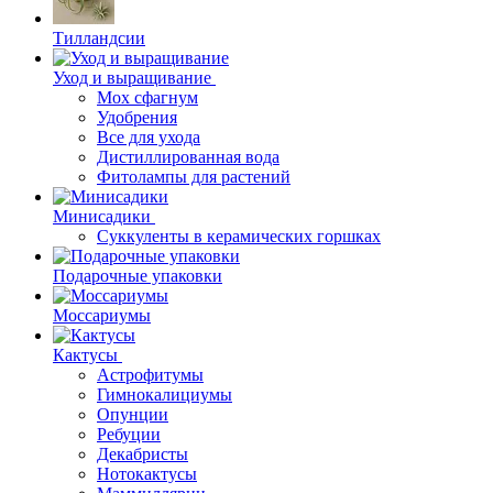
Тилландсии
Уход и выращивание
Мох сфагнум
Удобрения
Все для ухода
Дистиллированная вода
Фитолампы для растений
Минисадики
Суккуленты в керамических горшках
Подарочные упаковки
Моссариумы
Кактусы
Астрофитумы
Гимнокалициумы
Опунции
Ребуции
Декабристы
Нотокактусы