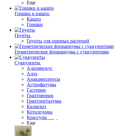
Еще
Горшки и кашпо
Кашпо
Горшки
Грунты
Грунты для хищных растений
Геометрические флорариумы с суккулентами
Суккуленты
Адромискус
Алоэ
Анакампсеросы
Астрофитумы
Гастерии
Граптоверии
Граптопеталумы
Каланхоэ
Котиледоны
Крассулы
Еще