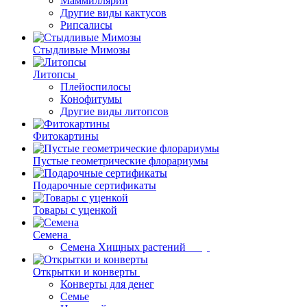
Маммиллярии
Другие виды кактусов
Рипсалисы
Стыдливые Мимозы
Литопсы
Плейоспилосы
Конофитумы
Другие виды литопсов
Фитокартины
Пустые геометрические флорариумы
Подарочные сертификаты
Товары с уценкой
Семена
Семена Хищных растений
Открытки и конверты
Конверты для денег
Семье