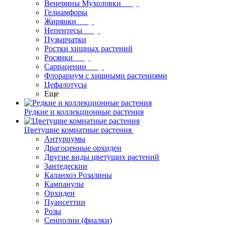
Венерины Мухоловки
Гелиамфоры
Жирянки
Непентесы
Пузырчатки
Ростки хищных растений
Росянки
Саррацении
Флорариум с хищными растениями
Цефалотусы
Еще
Редкие и коллекционные растения
Цветущие комнатные растения
Антуриумы
Драгоценные орхидеи
Другие виды цветущих растений
Зантедескии
Каланхоэ Розалины
Кампанулы
Орхидеи
Пуансеттии
Розы
Сенполии (фиалки)