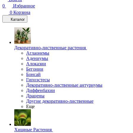
0
Избранное
0
Корзина
Каталог
Декоративно-лиственные растения
Аглаонемы
Адениумы
Алоказии
Бегонии
Бонсай
Гипоэстесы
Декоративно-лиственные антуриумы
Диффенбахии
Драцены
Другие декоративно-лиственные
Еще
Хищные Растения