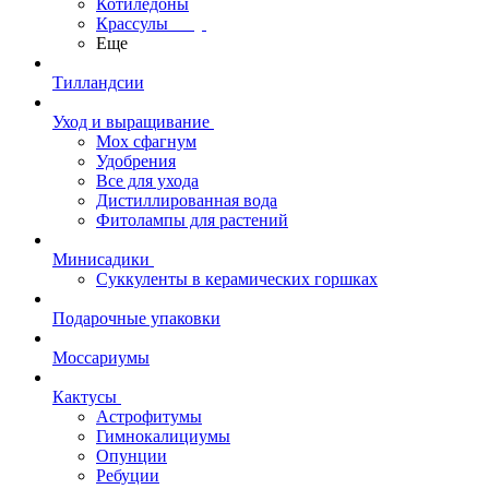
Котиледоны
Крассулы
Еще
Тилландсии
Уход и выращивание
Мох сфагнум
Удобрения
Все для ухода
Дистиллированная вода
Фитолампы для растений
Минисадики
Суккуленты в керамических горшках
Подарочные упаковки
Моссариумы
Кактусы
Астрофитумы
Гимнокалициумы
Опунции
Ребуции