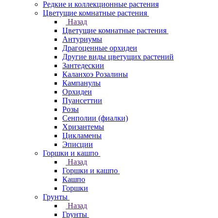
Редкие и коллекционные растения
Цветущие комнатные растения
Назад
Цветущие комнатные растения
Антуриумы
Драгоценные орхидеи
Другие виды цветущих растений
Зантедескии
Каланхоэ Розалины
Кампанулы
Орхидеи
Пуансеттии
Розы
Сенполии (фиалки)
Хризантемы
Цикламены
Эписции
Горшки и кашпо
Назад
Горшки и кашпо
Кашпо
Горшки
Грунты
Назад
Грунты