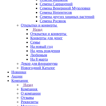
Семена Саррацений
Семена Венериной Мухоловки
Семена Непентесов
Семена других хищных растений
Семена Росянок
Открытки и конверты
Назад
Открытки и конверты
Конверты для денег
Семье
На новый год
На день рождения
Любимым
На 8 марта
Декор для флорариума
Новогодний Каталог
Новинки
Акции
Компания
Назад
Компания
О компании
Отзывы
Реквизиты