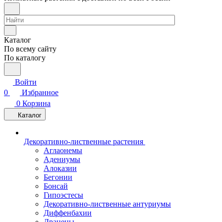
Каталог
По всему сайту
По каталогу
Войти
0
Избранное
0
Корзина
Каталог
Декоративно-лиственные растения
Аглаонемы
Адениумы
Алоказии
Бегонии
Бонсай
Гипоэстесы
Декоративно-лиственные антуриумы
Диффенбахии
Драцены