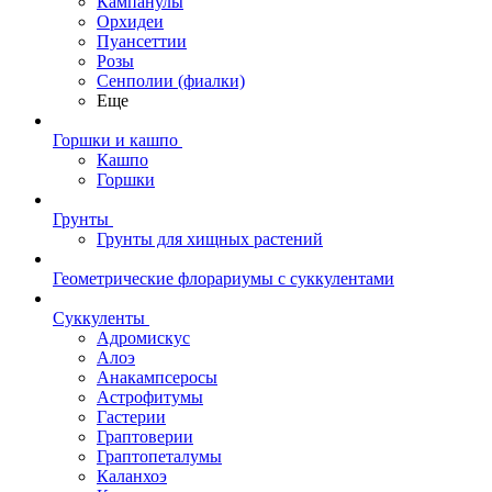
Кампанулы
Орхидеи
Пуансеттии
Розы
Сенполии (фиалки)
Еще
Горшки и кашпо
Кашпо
Горшки
Грунты
Грунты для хищных растений
Геометрические флорариумы с суккулентами
Суккуленты
Адромискус
Алоэ
Анакампсеросы
Астрофитумы
Гастерии
Граптоверии
Граптопеталумы
Каланхоэ