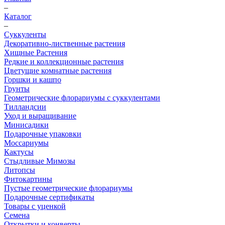
–
Каталог
–
Суккуленты
Декоративно-лиственные растения
Хищные Растения
Редкие и коллекционные растения
Цветущие комнатные растения
Горшки и кашпо
Грунты
Геометрические флорариумы с суккулентами
Тилландсии
Уход и выращивание
Минисадики
Подарочные упаковки
Моссариумы
Кактусы
Стыдливые Мимозы
Литопсы
Фитокартины
Пустые геометрические флорариумы
Подарочные сертификаты
Товары с уценкой
Семена
Открытки и конверты