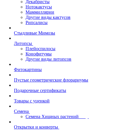
Декабристы
Нотокактусы
Маммиллярии
Другие виды кактусов
Рипсалисы
Стыдливые Мимозы
Литопсы
Плейоспилосы
Конофитумы
Другие виды литопсов
Фитокартины
Пустые геометрические флорариумы
Подарочные сертификаты
Товары с уценкой
Семена
Семена Хищных растений
Открытки и конверты