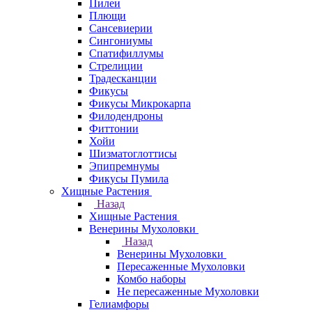
Пилеи
Плющи
Сансевиерии
Сингониумы
Спатифиллумы
Стрелиции
Традесканции
Фикусы
Фикусы Микрокарпа
Филодендроны
Фиттонии
Хойи
Шизматоглоттисы
Эпипремнумы
Фикусы Пумила
Хищные Растения
Назад
Хищные Растения
Венерины Мухоловки
Назад
Венерины Мухоловки
Пересаженные Мухоловки
Комбо наборы
Не пересаженные Мухоловки
Гелиамфоры