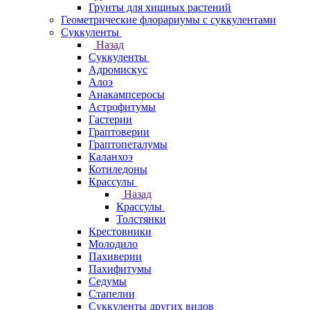
Грунты для хищных растений
Геометрические флорариумы с суккулентами
Суккуленты
Назад
Суккуленты
Адромискус
Алоэ
Анакампсеросы
Астрофитумы
Гастерии
Граптоверии
Граптопеталумы
Каланхоэ
Котиледоны
Крассулы
Назад
Крассулы
Толстянки
Крестовники
Молодило
Пахиверии
Пахифитумы
Седумы
Стапелии
Суккуленты других видов