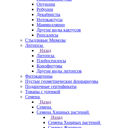
Опунции
Ребуции
Декабристы
Нотокактусы
Маммиллярии
Другие виды кактусов
Рипсалисы
Стыдливые Мимозы
Литопсы
Назад
Литопсы
Плейоспилосы
Конофитумы
Другие виды литопсов
Фитокартины
Пустые геометрические флорариумы
Подарочные сертификаты
Товары с уценкой
Семена
Назад
Семена
Семена Хищных растений
Назад
Семена Хищных растений
Семена Жирянок