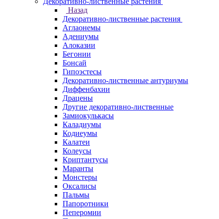
Декоративно-лиственные растения
Назад
Декоративно-лиственные растения
Аглаонемы
Адениумы
Алоказии
Бегонии
Бонсай
Гипоэстесы
Декоративно-лиственные антуриумы
Диффенбахии
Драцены
Другие декоративно-лиственные
Замиокулькасы
Каладиумы
Кодиеумы
Калатеи
Колеусы
Криптантусы
Маранты
Монстеры
Оксалисы
Пальмы
Папоротники
Пеперомии