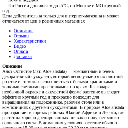
По России доставляем до -5°C, по Москве и МО круглый
год.
Цена действительна только для интернет-магазина и может
отличаться от цен в розничных магазинах
Описание
Отзывы
Характеристики
Видео
Оплата
Доставка
Описание
Алоэ Остистое (лат. Aloe aristata) — компактный и очень
декоративный суккулент, который легко узнается по плотной
розетке из темно-зеленых листьев с белыми крапинками и
тонкими светлыми «ресничками» по краям. Благодаря
необычной окраске и аккуратной форме растение выглядит
эффектно круглый год и прекрасно подходит для
выращивания на подоконнике, рабочем столе или в
композициях с другими суккулентами. В природе Aloe aristata
произрастает в горных районах Южной Африки и Лесото, где
растет на хорошо дренированных почвах и получает много
солнечного света. В домашних условиях растение обычно
достигает 15-20 см в высоту и до 20-30 см в диаметре,