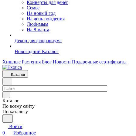
Конверты для денег
Семье
На новый год
На день рождения
Любимым
На 8 марта
Декор для флорариума
Новогодний Каталог
Хищные Растения
Блог
Новости
Подарочные сертификаты
Каталог
Каталог
По всему сайту
По каталогу
Войти
0
Избранное