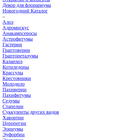
Декор для флорариума
Новогодний Каталог
–
Алоэ
Адромискус
Анакампсеросы
Астрофитумы
Гастерии
Граптоверии
Граптопеталумы
Каланхоэ
Котиледоны
Крассулы
Крестовники
Молодило
Пахиверии
Пахифитумы
Седумы
Стапелии
Суккуленты других видов
Хавортии
Церопегии
Эониумы
Эуфорбии