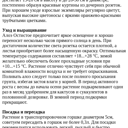
постепенно образуя красивые куртины из дочерних розеток.
При хорошем уходе взрослые экземпляры регулярно цветут,
выпуская высокие цветоносы с яркими оранжево-красными
трубчатыми цветками.
Уход и выращивание
Алоэ Остистое предпочитает яркое освещение и хорошо
переносит несколько часов прямого солнца в день. При
достаточном количестве света розетка остается плотной, а
листья приобретают более насыщенную окраску. Оптимальная
температура содержания составляет +18...+28 °C, зимой
желательно обеспечить более прохладные условия при
+10...+15 °C. Растение отлично чувствует себя при обычной
комнатной влажности воздуха и не требует опрыскивания.
Поливать алоэ следует только после полного просыхания
грунта, избегая застоя влаги у корней. В период активного
роста с весны до начала осени растение подкармливают один
раз в месяц удобрением для кактусов и суккулентов в
половинной дозировке. В зимний период подкормки
прекращают.
Посадка и пересадка
Растение в транспортировочном горшке диаметром 5см,
советуем пересадить в горшок не более 0,3л. Для посадки
рекомендуется использовать легкий, рыхлый и быстро