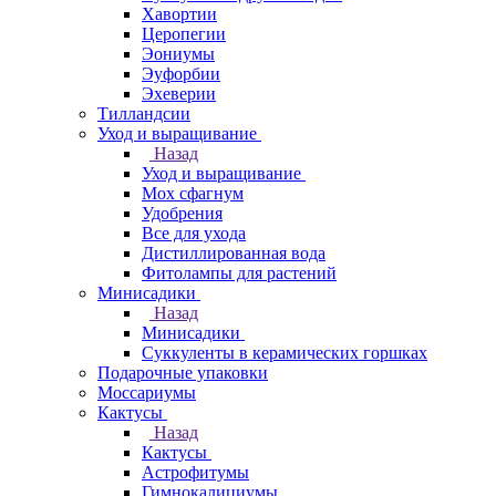
Хавортии
Церопегии
Эониумы
Эуфорбии
Эхеверии
Тилландсии
Уход и выращивание
Назад
Уход и выращивание
Мох сфагнум
Удобрения
Все для ухода
Дистиллированная вода
Фитолампы для растений
Минисадики
Назад
Минисадики
Суккуленты в керамических горшках
Подарочные упаковки
Моссариумы
Кактусы
Назад
Кактусы
Астрофитумы
Гимнокалициумы