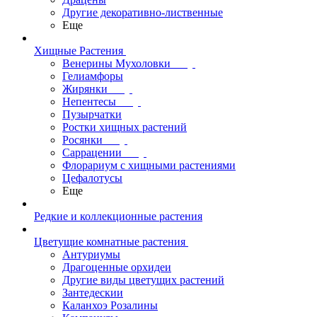
Другие декоративно-лиственные
Еще
Хищные Растения
Венерины Мухоловки
Гелиамфоры
Жирянки
Непентесы
Пузырчатки
Ростки хищных растений
Росянки
Саррацении
Флорариум с хищными растениями
Цефалотусы
Еще
Редкие и коллекционные растения
Цветущие комнатные растения
Антуриумы
Драгоценные орхидеи
Другие виды цветущих растений
Зантедескии
Каланхоэ Розалины