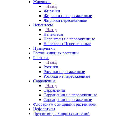
Жирянки
Назад
Жирянки
Жирянки не пересаженные
Жирянки пересаженные
Непентесы
Назад
Непентесы
Непентесы не пересаженные
Непентесы Пересаженные
Пузырчатки
Ростки хищных растений
Росянки
Назад
Росянки
Росянки пересаженные
Росянки не пересаженные
Саррацении
Назад
Саррацении
Саррацении не пересаженные
Саррацении пересаженные
Флорариум с хищными растениями
Цефалотусы
Другие виды хищных растений