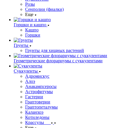
Розы
Сенполии (фиалки)
Еще
Горшки и кашпо
Кашпо
Горшки
Грунты
Грунты для хищных растений
Геометрические флорариумы с суккулентами
Суккуленты
Адромискус
Алоэ
Анакампсеросы
Астрофитумы
Гастерии
Граптоверии
Граптопеталумы
Каланхоэ
Котиледоны
Крассулы
Еще