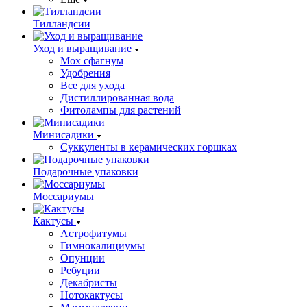
Тилландсии
Уход и выращивание
Мох сфагнум
Удобрения
Все для ухода
Дистиллированная вода
Фитолампы для растений
Минисадики
Суккуленты в керамических горшках
Подарочные упаковки
Моссариумы
Кактусы
Астрофитумы
Гимнокалициумы
Опунции
Ребуции
Декабристы
Нотокактусы