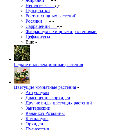
Жирянки
Непентесы
Пузырчатки
Ростки хищных растений
Росянки
Саррацении
Флорариум с хищными растениями
Цефалотусы
Еще
Редкие и коллекционные растения
Цветущие комнатные растения
Антуриумы
Драгоценные орхидеи
Другие виды цветущих растений
Зантедескии
Каланхоэ Розалины
Кампанулы
Орхидеи
Пуансеттии