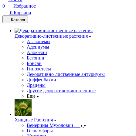
0
Избранное
0
Корзина
Каталог
Декоративно-лиственные растения
Аглаонемы
Адениумы
Алоказии
Бегонии
Бонсай
Гипоэстесы
Декоративно-лиственные антуриумы
Диффенбахии
Драцены
Другие декоративно-лиственные
Еще
Хищные Растения
Венерины Мухоловки
Гелиамфоры