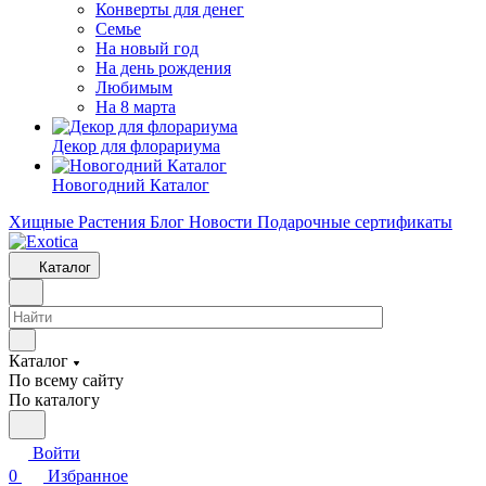
Конверты для денег
Семье
На новый год
На день рождения
Любимым
На 8 марта
Декор для флорариума
Новогодний Каталог
Хищные Растения
Блог
Новости
Подарочные сертификаты
Каталог
Каталог
По всему сайту
По каталогу
Войти
0
Избранное