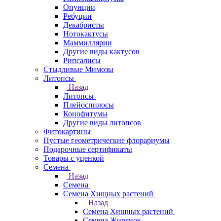
Опунции
Ребуции
Декабристы
Нотокактусы
Маммиллярии
Другие виды кактусов
Рипсалисы
Стыдливые Мимозы
Литопсы
Назад
Литопсы
Плейоспилосы
Конофитумы
Другие виды литопсов
Фитокартины
Пустые геометрические флорариумы
Подарочные сертификаты
Товары с уценкой
Семена
Назад
Семена
Семена Хищных растений
Назад
Семена Хищных растений
Семена Жирянок