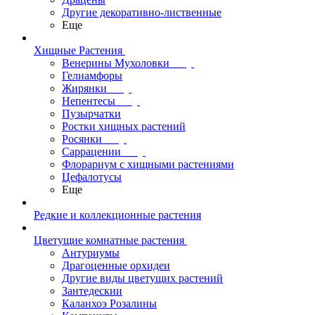
Другие декоративно-лиственные
Еще
Хищные Растения
Венерины Мухоловки
Гелиамфоры
Жирянки
Непентесы
Пузырчатки
Ростки хищных растений
Росянки
Саррацении
Флорариум с хищными растениями
Цефалотусы
Еще
Редкие и коллекционные растения
Цветущие комнатные растения
Антуриумы
Драгоценные орхидеи
Другие виды цветущих растений
Зантедескии
Каланхоэ Розалины