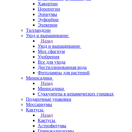
Хавортии
Церопегии
Эониумы
Эуфорбии
Эхеверии
Тилландсии
Уход и выращивание
Назад
Уход и выращивание
Мох сфагнум
Удобрения
Все для ухода
Дистиллированная вода
Фитолампы для растений
Минисадики
Назад
Минисадики
Суккуленты в керамических горшках
Подарочные упаковки
Моссариумы
Кактусы
Назад
Кактусы
Астрофитумы
Гимнокалициумы