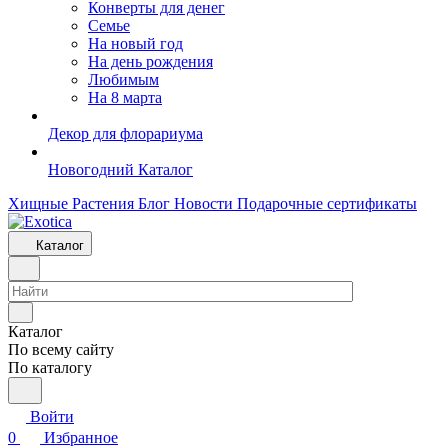
Конверты для денег
Семье
На новый год
На день рождения
Любимым
На 8 марта
Декор для флорариума
Новогодний Каталог
Хищные Растения
Блог
Новости
Подарочные сертификаты
Каталог
Каталог
По всему сайту
По каталогу
Войти
0
Избранное