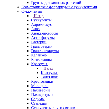
Грунты для хищных растений
Геометрические флорариумы с суккулентами
Суккуленты
Назад
Суккуленты
Адромискус
Алоэ
Анакампсеросы
Астрофитумы
Гастерии
Граптоверии
Граптопеталумы
Каланхоэ
Котиледоны
Крассулы
Назад
Крассулы
Толстянки
Крестовники
Молодило
Пахиверии
Пахифитумы
Седумы
Стапелии
Суккуленты других видов