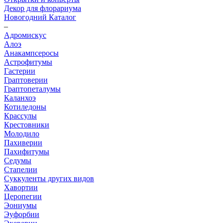
Декор для флорариума
Новогодний Каталог
–
Адромискус
Алоэ
Анакампсеросы
Астрофитумы
Гастерии
Граптоверии
Граптопеталумы
Каланхоэ
Котиледоны
Крассулы
Крестовники
Молодило
Пахиверии
Пахифитумы
Седумы
Стапелии
Суккуленты других видов
Хавортии
Церопегии
Эониумы
Эуфорбии