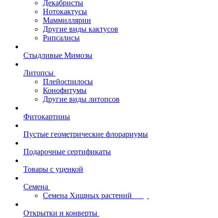
Декабристы
Нотокактусы
Маммиллярии
Другие виды кактусов
Рипсалисы
Стыдливые Мимозы
Литопсы
Плейоспилосы
Конофитумы
Другие виды литопсов
Фитокартины
Пустые геометрические флорариумы
Подарочные сертификаты
Товары с уценкой
Семена
Семена Хищных растений
Открытки и конверты