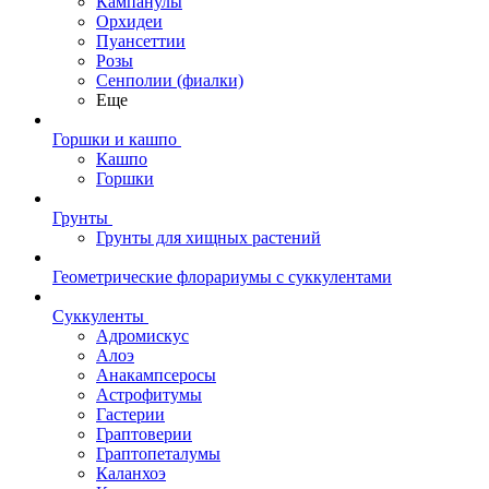
Кампанулы
Орхидеи
Пуансеттии
Розы
Сенполии (фиалки)
Еще
Горшки и кашпо
Кашпо
Горшки
Грунты
Грунты для хищных растений
Геометрические флорариумы с суккулентами
Суккуленты
Адромискус
Алоэ
Анакампсеросы
Астрофитумы
Гастерии
Граптоверии
Граптопеталумы
Каланхоэ