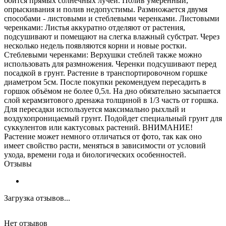
боится прямых солнечных лучей. Полив умеренный,
опрыскивания и полив недопустимы. Размножается двумя
способами - листовыми и стеблевыми черенками. Листовыми
черенками: Листья аккуратно отделяют от растения,
подсушивают и помещают на слегка влажный субстрат. Через
несколько недель появляются корни и новые ростки.
Стеблевыми черенками: Верхушки стеблей также можно
использовать для размножения. Черенки подсушивают перед
посадкой в грунт. Растение в транспортировочном горшке
диаметром 5см. После покупки рекомендуем пересадить в
горшок объёмом не более 0,5л. На дно обязательно засыпается
слой керамзитового дренажа толщиной в 1/3 часть от горшка.
Для пересадки используется максимально рыхлый и
воздухопроницаемый грунт. Подойдет специальный грунт для
суккулентов или кактусовых растений. ВНИМАНИЕ!
Растение может немного отличаться от фото, так как оно
имеет свойство расти, меняться в зависимости от условий
ухода, времени года и биологических особенностей.
Отзывы
Загрузка отзывов...
Нет отзывов