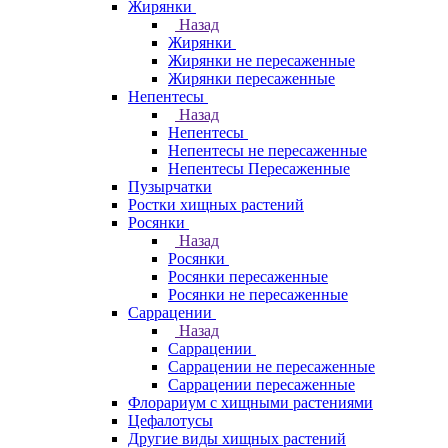
Жирянки
Назад
Жирянки
Жирянки не пересаженные
Жирянки пересаженные
Непентесы
Назад
Непентесы
Непентесы не пересаженные
Непентесы Пересаженные
Пузырчатки
Ростки хищных растений
Росянки
Назад
Росянки
Росянки пересаженные
Росянки не пересаженные
Саррацении
Назад
Саррацении
Саррацении не пересаженные
Саррацении пересаженные
Флорариум с хищными растениями
Цефалотусы
Другие виды хищных растений