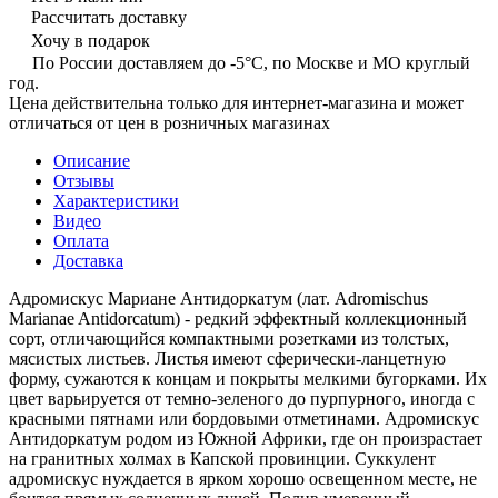
Рассчитать доставку
Хочу в подарок
По России доставляем до -5°C, по Москве и МО круглый
год.
Цена действительна только для интернет-магазина и может
отличаться от цен в розничных магазинах
Описание
Отзывы
Характеристики
Видео
Оплата
Доставка
Адромискус Мариане Антидоркатум (лат. Adromischus
Marianae Antidorcatum) - редкий эффектный коллекционный
сорт, отличающийся компактными розетками из толстых,
мясистых листьев. Листья имеют сферически-ланцетную
форму, сужаются к концам и покрыты мелкими бугорками. Их
цвет варьируется от темно-зеленого до пурпурного, иногда с
красными пятнами или бордовыми отметинами. Адромискус
Антидоркатум родом из Южной Африки, где он произрастает
на гранитных холмах в Капской провинции. Суккулент
адромискус нуждается в ярком хорошо освещенном месте, не