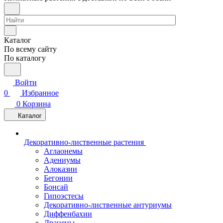
Каталог
По всему сайту
По каталогу
Войти
0
Избранное
0
Корзина
Каталог
Декоративно-лиственные растения
Аглаонемы
Адениумы
Алоказии
Бегонии
Бонсай
Гипоэстесы
Декоративно-лиственные антуриумы
Диффенбахии
Драцены