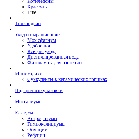
Котиледоны
Крассулы
Еще
Тилландсии
Уход и выращивание
Мох сфагнум
Удобрения
Все для ухода
Дистиллированная вода
Фитолампы для растений
Минисадики
Суккуленты в керамических горшках
Подарочные упаковки
Моссариумы
Кактусы
Астрофитумы
Гимнокалициумы
Опунции
Ребуции