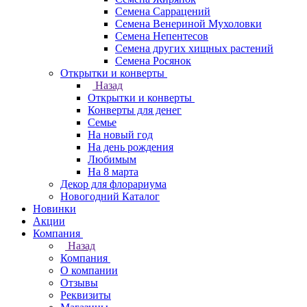
Семена Саррацений
Семена Венериной Мухоловки
Семена Непентесов
Семена других хищных растений
Семена Росянок
Открытки и конверты
Назад
Открытки и конверты
Конверты для денег
Семье
На новый год
На день рождения
Любимым
На 8 марта
Декор для флорариума
Новогодний Каталог
Новинки
Акции
Компания
Назад
Компания
О компании
Отзывы
Реквизиты