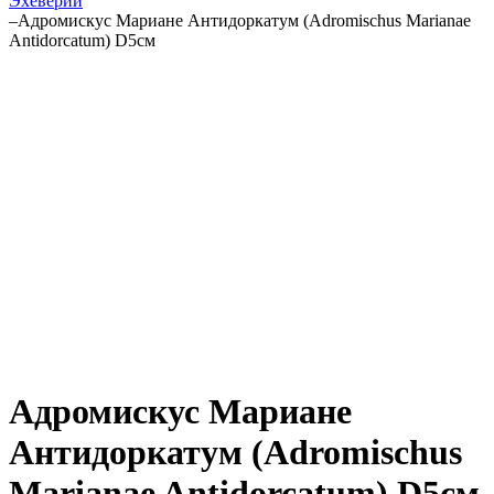
Эхеверии
–
Адромискус Мариане Антидоркатум (Adromischus Marianae
Antidorcatum) D5см
Адромискус Мариане
Антидоркатум (Adromischus
Marianae Antidorcatum) D5см