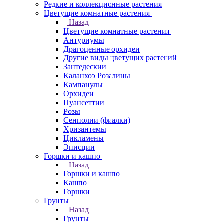
Редкие и коллекционные растения
Цветущие комнатные растения
Назад
Цветущие комнатные растения
Антуриумы
Драгоценные орхидеи
Другие виды цветущих растений
Зантедескии
Каланхоэ Розалины
Кампанулы
Орхидеи
Пуансеттии
Розы
Сенполии (фиалки)
Хризантемы
Цикламены
Эписции
Горшки и кашпо
Назад
Горшки и кашпо
Кашпо
Горшки
Грунты
Назад
Грунты