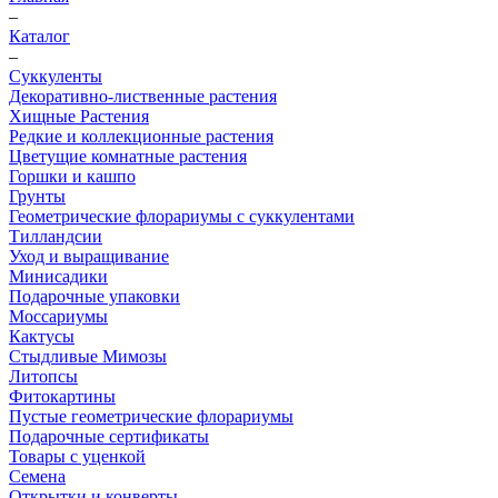
–
Каталог
–
Суккуленты
Декоративно-лиственные растения
Хищные Растения
Редкие и коллекционные растения
Цветущие комнатные растения
Горшки и кашпо
Грунты
Геометрические флорариумы с суккулентами
Тилландсии
Уход и выращивание
Минисадики
Подарочные упаковки
Моссариумы
Кактусы
Стыдливые Мимозы
Литопсы
Фитокартины
Пустые геометрические флорариумы
Подарочные сертификаты
Товары с уценкой
Семена
Открытки и конверты