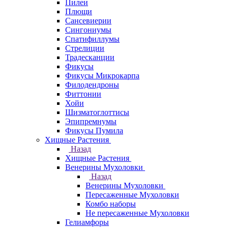
Пилеи
Плющи
Сансевиерии
Сингониумы
Спатифиллумы
Стрелиции
Традесканции
Фикусы
Фикусы Микрокарпа
Филодендроны
Фиттонии
Хойи
Шизматоглоттисы
Эпипремнумы
Фикусы Пумила
Хищные Растения
Назад
Хищные Растения
Венерины Мухоловки
Назад
Венерины Мухоловки
Пересаженные Мухоловки
Комбо наборы
Не пересаженные Мухоловки
Гелиамфоры