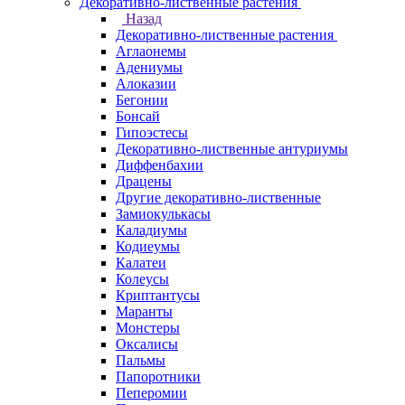
Декоративно-лиственные растения
Назад
Декоративно-лиственные растения
Аглаонемы
Адениумы
Алоказии
Бегонии
Бонсай
Гипоэстесы
Декоративно-лиственные антуриумы
Диффенбахии
Драцены
Другие декоративно-лиственные
Замиокулькасы
Каладиумы
Кодиеумы
Калатеи
Колеусы
Криптантусы
Маранты
Монстеры
Оксалисы
Пальмы
Папоротники
Пеперомии