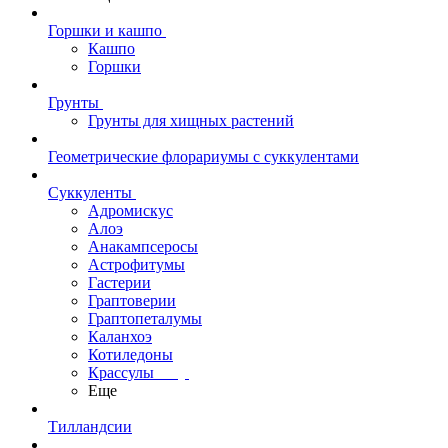
Горшки и кашпо
Кашпо
Горшки
Грунты
Грунты для хищных растений
Геометрические флорариумы с суккулентами
Суккуленты
Адромискус
Алоэ
Анакампсеросы
Астрофитумы
Гастерии
Граптоверии
Граптопеталумы
Каланхоэ
Котиледоны
Крассулы
Еще
Тилландсии