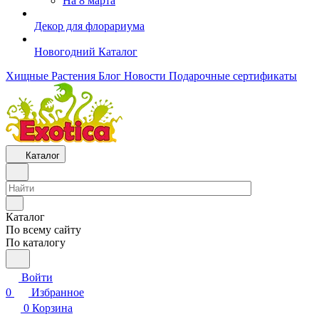
На 8 марта
Декор для флорариума
Новогодний Каталог
Хищные Растения
Блог
Новости
Подарочные сертификаты
Каталог
Каталог
По всему сайту
По каталогу
Войти
0
Избранное
0
Корзина