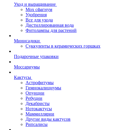
Уход и выращивание
Мох сфагнум
Удобрения
Все для ухода
Дистиллированная вода
Фитолампы для растений
Минисадики
Суккуленты в керамических горшках
Подарочные упаковки
Моссариумы
Кактусы
Астрофитумы
Гимнокалициумы
Опунции
Ребуции
Декабристы
Нотокактусы
Маммиллярии
Другие виды кактусов
Рипсалисы