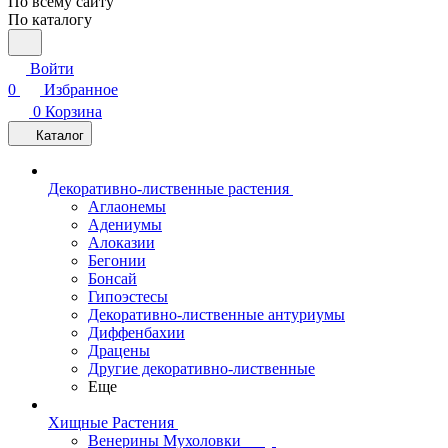
По всему сайту
По каталогу
Войти
0
Избранное
0
Корзина
Каталог
Декоративно-лиственные растения
Аглаонемы
Адениумы
Алоказии
Бегонии
Бонсай
Гипоэстесы
Декоративно-лиственные антуриумы
Диффенбахии
Драцены
Другие декоративно-лиственные
Еще
Хищные Растения
Венерины Мухоловки