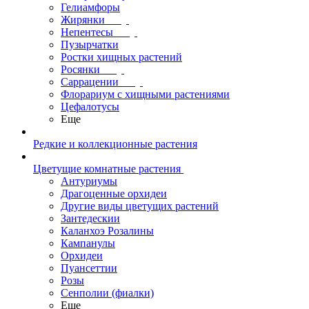
Гелиамфоры
Жирянки
Непентесы
Пузырчатки
Ростки хищных растений
Росянки
Саррацении
Флорариум с хищными растениями
Цефалотусы
Еще
Редкие и коллекционные растения
Цветущие комнатные растения
Антуриумы
Драгоценные орхидеи
Другие виды цветущих растений
Зантедескии
Каланхоэ Розалины
Кампанулы
Орхидеи
Пуансеттии
Розы
Сенполии (фиалки)
Еще