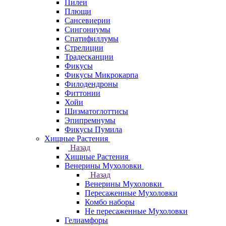
Пилеи
Плющи
Сансевиерии
Сингониумы
Спатифиллумы
Стрелиции
Традесканции
Фикусы
Фикусы Микрокарпа
Филодендроны
Фиттонии
Хойи
Шизматоглоттисы
Эпипремнумы
Фикусы Пумила
Хищные Растения
Назад
Хищные Растения
Венерины Мухоловки
Назад
Венерины Мухоловки
Пересаженные Мухоловки
Комбо наборы
Не пересаженные Мухоловки
Гелиамфоры