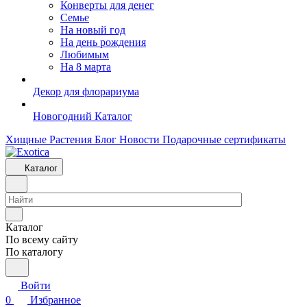
Конверты для денег
Семье
На новый год
На день рождения
Любимым
На 8 марта
Декор для флорариума
Новогодний Каталог
Хищные Растения
Блог
Новости
Подарочные сертификаты
Каталог
Каталог
По всему сайту
По каталогу
Войти
0
Избранное