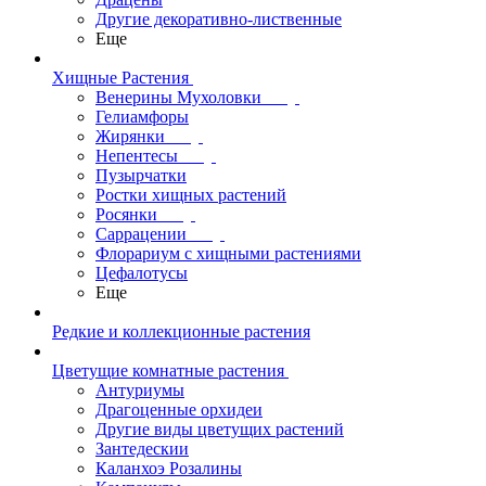
Другие декоративно-лиственные
Еще
Хищные Растения
Венерины Мухоловки
Гелиамфоры
Жирянки
Непентесы
Пузырчатки
Ростки хищных растений
Росянки
Саррацении
Флорариум с хищными растениями
Цефалотусы
Еще
Редкие и коллекционные растения
Цветущие комнатные растения
Антуриумы
Драгоценные орхидеи
Другие виды цветущих растений
Зантедескии
Каланхоэ Розалины