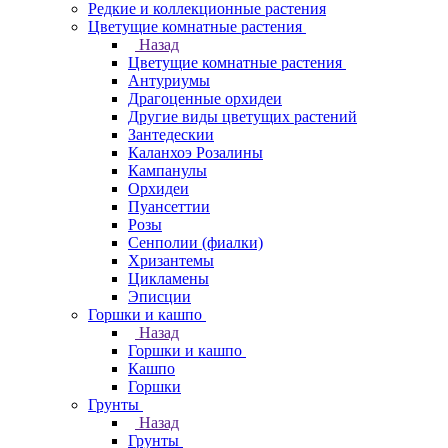
Редкие и коллекционные растения
Цветущие комнатные растения
Назад
Цветущие комнатные растения
Антуриумы
Драгоценные орхидеи
Другие виды цветущих растений
Зантедескии
Каланхоэ Розалины
Кампанулы
Орхидеи
Пуансеттии
Розы
Сенполии (фиалки)
Хризантемы
Цикламены
Эписции
Горшки и кашпо
Назад
Горшки и кашпо
Кашпо
Горшки
Грунты
Назад
Грунты