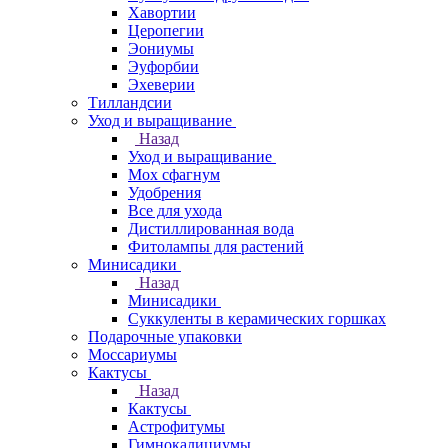
Хавортии
Церопегии
Эониумы
Эуфорбии
Эхеверии
Тилландсии
Уход и выращивание
Назад
Уход и выращивание
Мох сфагнум
Удобрения
Все для ухода
Дистиллированная вода
Фитолампы для растений
Минисадики
Назад
Минисадики
Суккуленты в керамических горшках
Подарочные упаковки
Моссариумы
Кактусы
Назад
Кактусы
Астрофитумы
Гимнокалициумы