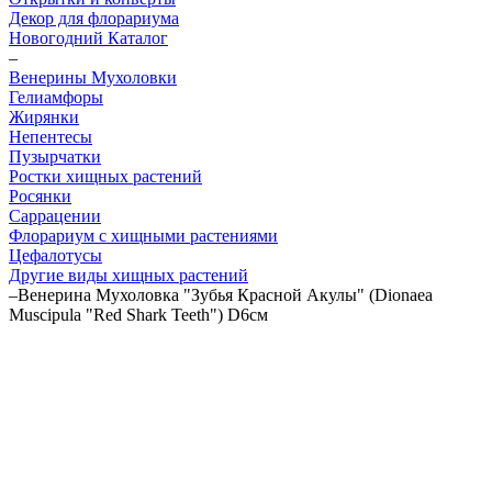
Декор для флорариума
Новогодний Каталог
–
Венерины Мухоловки
Гелиамфоры
Жирянки
Непентесы
Пузырчатки
Ростки хищных растений
Росянки
Саррацении
Флорариум с хищными растениями
Цефалотусы
Другие виды хищных растений
–
Венерина Мухоловка "Зубья Красной Акулы" (Dionaea
Muscipula "Red Shark Teeth") D6см