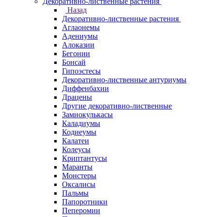
Декоративно-лиственные растения
Назад
Декоративно-лиственные растения
Аглаонемы
Адениумы
Алоказии
Бегонии
Бонсай
Гипоэстесы
Декоративно-лиственные антуриумы
Диффенбахии
Драцены
Другие декоративно-лиственные
Замиокулькасы
Каладиумы
Кодиеумы
Калатеи
Колеусы
Криптантусы
Маранты
Монстеры
Оксалисы
Пальмы
Папоротники
Пеперомии