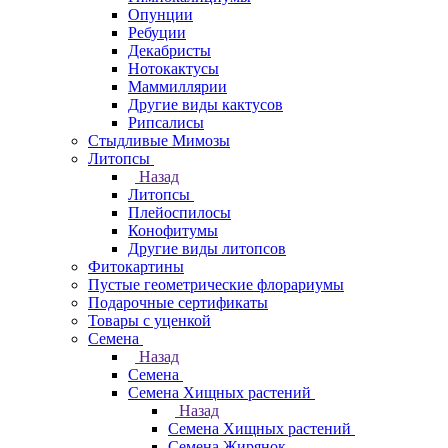
Опунции
Ребуции
Декабристы
Нотокактусы
Маммиллярии
Другие виды кактусов
Рипсалисы
Стыдливые Мимозы
Литопсы
Назад
Литопсы
Плейоспилосы
Конофитумы
Другие виды литопсов
Фитокартины
Пустые геометрические флорариумы
Подарочные сертификаты
Товары с уценкой
Семена
Назад
Семена
Семена Хищных растений
Назад
Семена Хищных растений
Семена Жирянок