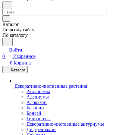
Каталог
По всему сайту
По каталогу
Войти
0
Избранное
0
Корзина
Каталог
Декоративно-лиственные растения
Аглаонемы
Адениумы
Алоказии
Бегонии
Бонсай
Гипоэстесы
Декоративно-лиственные антуриумы
Диффенбахии
Драцены