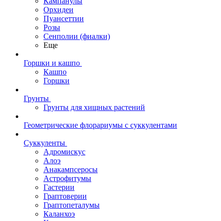
Кампанулы
Орхидеи
Пуансеттии
Розы
Сенполии (фиалки)
Еще
Горшки и кашпо
Кашпо
Горшки
Грунты
Грунты для хищных растений
Геометрические флорариумы с суккулентами
Суккуленты
Адромискус
Алоэ
Анакампсеросы
Астрофитумы
Гастерии
Граптоверии
Граптопеталумы
Каланхоэ