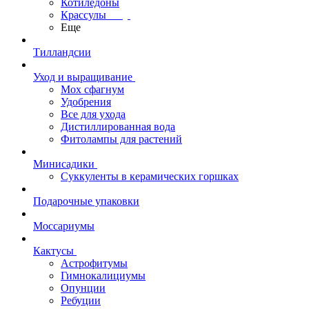
Котиледоны
Крассулы
Еще
Тилландсии
Уход и выращивание
Мох сфагнум
Удобрения
Все для ухода
Дистиллированная вода
Фитолампы для растений
Минисадики
Суккуленты в керамических горшках
Подарочные упаковки
Моссариумы
Кактусы
Астрофитумы
Гимнокалициумы
Опунции
Ребуции