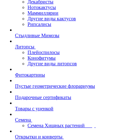
Декабристы
Нотокактусы
Маммиллярии
Другие виды кактусов
Рипсалисы
Стыдливые Мимозы
Литопсы
Плейоспилосы
Конофитумы
Другие виды литопсов
Фитокартины
Пустые геометрические флорариумы
Подарочные сертификаты
Товары с уценкой
Семена
Семена Хищных растений
Открытки и конверты