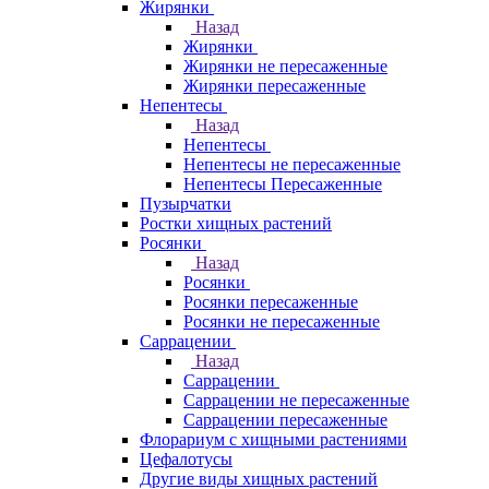
Жирянки
Назад
Жирянки
Жирянки не пересаженные
Жирянки пересаженные
Непентесы
Назад
Непентесы
Непентесы не пересаженные
Непентесы Пересаженные
Пузырчатки
Ростки хищных растений
Росянки
Назад
Росянки
Росянки пересаженные
Росянки не пересаженные
Саррацении
Назад
Саррацении
Саррацении не пересаженные
Саррацении пересаженные
Флорариум с хищными растениями
Цефалотусы
Другие виды хищных растений