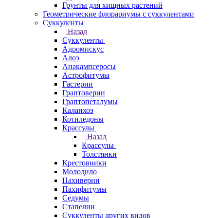
Грунты для хищных растений
Геометрические флорариумы с суккулентами
Суккуленты
Назад
Суккуленты
Адромискус
Алоэ
Анакампсеросы
Астрофитумы
Гастерии
Граптоверии
Граптопеталумы
Каланхоэ
Котиледоны
Крассулы
Назад
Крассулы
Толстянки
Крестовники
Молодило
Пахиверии
Пахифитумы
Седумы
Стапелии
Суккуленты других видов