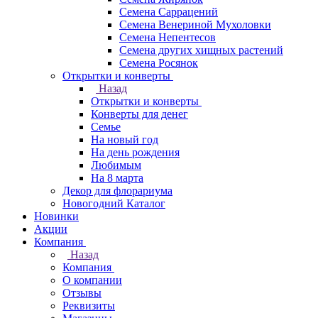
Семена Саррацений
Семена Венериной Мухоловки
Семена Непентесов
Семена других хищных растений
Семена Росянок
Открытки и конверты
Назад
Открытки и конверты
Конверты для денег
Семье
На новый год
На день рождения
Любимым
На 8 марта
Декор для флорариума
Новогодний Каталог
Новинки
Акции
Компания
Назад
Компания
О компании
Отзывы
Реквизиты