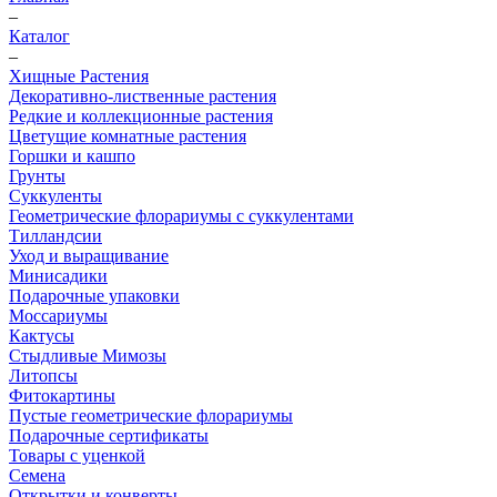
–
Каталог
–
Хищные Растения
Декоративно-лиственные растения
Редкие и коллекционные растения
Цветущие комнатные растения
Горшки и кашпо
Грунты
Суккуленты
Геометрические флорариумы с суккулентами
Тилландсии
Уход и выращивание
Минисадики
Подарочные упаковки
Моссариумы
Кактусы
Стыдливые Мимозы
Литопсы
Фитокартины
Пустые геометрические флорариумы
Подарочные сертификаты
Товары с уценкой
Семена
Открытки и конверты