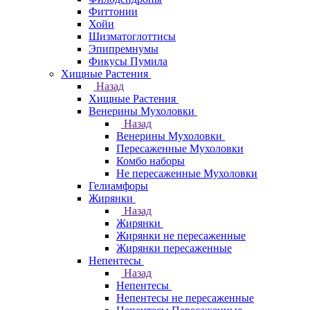
Фиттонии
Хойи
Шизматоглоттисы
Эпипремнумы
Фикусы Пумила
Хищные Растения
Назад
Хищные Растения
Венерины Мухоловки
Назад
Венерины Мухоловки
Пересаженные Мухоловки
Комбо наборы
Не пересаженные Мухоловки
Гелиамфоры
Жирянки
Назад
Жирянки
Жирянки не пересаженные
Жирянки пересаженные
Непентесы
Назад
Непентесы
Непентесы не пересаженные