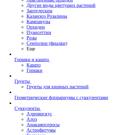
Другие виды цветущих растений
Зантедескии
Каланхоэ Розалины
Кампанулы
Орхидеи
Пуансеттии
Розы
Сенполии (фиалки)
Еще
Горшки и кашпо
Кашпо
Горшки
Грунты
Грунты для хищных растений
Геометрические флорариумы с суккулентами
Суккуленты
Адромискус
Алоэ
Анакампсеросы
Астрофитумы