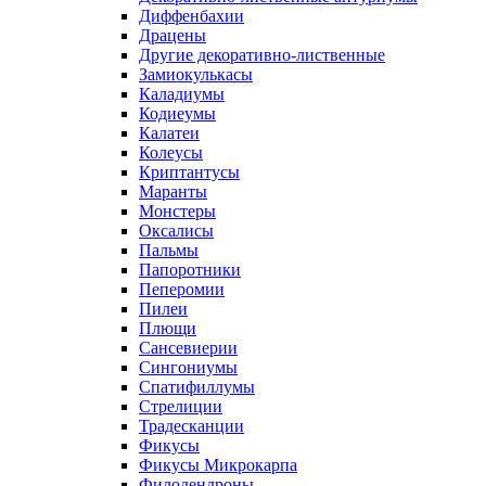
Диффенбахии
Драцены
Другие декоративно-лиственные
Замиокулькасы
Каладиумы
Кодиеумы
Калатеи
Колеусы
Криптантусы
Маранты
Монстеры
Оксалисы
Пальмы
Папоротники
Пеперомии
Пилеи
Плющи
Сансевиерии
Сингониумы
Спатифиллумы
Стрелиции
Традесканции
Фикусы
Фикусы Микрокарпа
Филодендроны