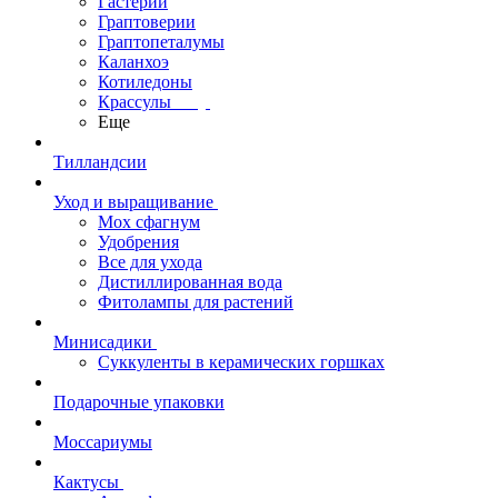
Гастерии
Граптоверии
Граптопеталумы
Каланхоэ
Котиледоны
Крассулы
Еще
Тилландсии
Уход и выращивание
Мох сфагнум
Удобрения
Все для ухода
Дистиллированная вода
Фитолампы для растений
Минисадики
Суккуленты в керамических горшках
Подарочные упаковки
Моссариумы
Кактусы