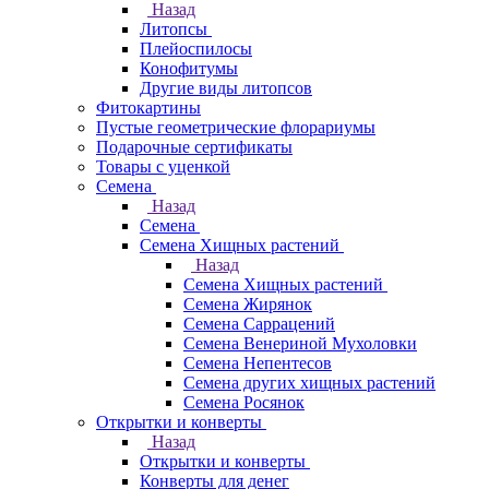
Назад
Литопсы
Плейоспилосы
Конофитумы
Другие виды литопсов
Фитокартины
Пустые геометрические флорариумы
Подарочные сертификаты
Товары с уценкой
Семена
Назад
Семена
Семена Хищных растений
Назад
Семена Хищных растений
Семена Жирянок
Семена Саррацений
Семена Венериной Мухоловки
Семена Непентесов
Семена других хищных растений
Семена Росянок
Открытки и конверты
Назад
Открытки и конверты
Конверты для денег