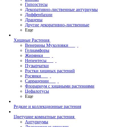
Гипоэстесы
Декоративно-лиственные антуриумы
Диффенбахии
Драцены
Другие декоративно-лиственные
Еще
Хищные Растения
Венерины Мухоловки
Гелиамфоры
Жирянки
Непентесы
Пузырчатки
Ростки хищных растений
Росянки
Саррацении
Флорариум с хищными растениями
Цефалотусы
Еще
Редкие и коллекционные растения
Цветущие комнатные растения
Антуриумы
Драгоценные орхидеи