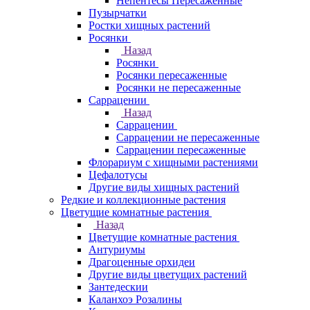
Непентесы Пересаженные
Пузырчатки
Ростки хищных растений
Росянки
Назад
Росянки
Росянки пересаженные
Росянки не пересаженные
Саррацении
Назад
Саррацении
Саррацении не пересаженные
Саррацении пересаженные
Флорариум с хищными растениями
Цефалотусы
Другие виды хищных растений
Редкие и коллекционные растения
Цветущие комнатные растения
Назад
Цветущие комнатные растения
Антуриумы
Драгоценные орхидеи
Другие виды цветущих растений
Зантедескии
Каланхоэ Розалины