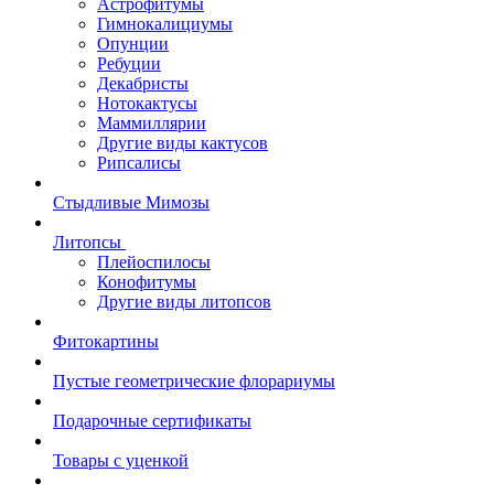
Астрофитумы
Гимнокалициумы
Опунции
Ребуции
Декабристы
Нотокактусы
Маммиллярии
Другие виды кактусов
Рипсалисы
Стыдливые Мимозы
Литопсы
Плейоспилосы
Конофитумы
Другие виды литопсов
Фитокартины
Пустые геометрические флорариумы
Подарочные сертификаты
Товары с уценкой