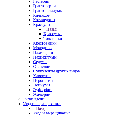
Гастерии
Граптоверии
Граптопеталумы
Каланхоэ
Котиледоны
Крассулы
Назад
Крассулы
Толстянки
Крестовники
Молодило
Пахиверии
Пахифитумы
Седумы
Стапелии
Суккуленты других видов
Хавортии
Церопегии
Эониумы
Эуфорбии
Эхеверии
Тилландсии
Уход и выращивание
Назад
Уход и выращивание