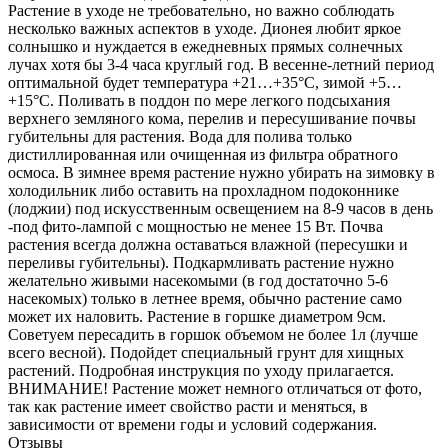
Растение в уходе не требовательно, но важно соблюдать
несколько важных аспектов в уходе. Дионея любит яркое
солнышко и нуждается в ежедневных прямых солнечных
лучах хотя бы 3-4 часа круглый год. В весенне-летний период
оптимальной будет температура +21…+35°C, зимой +5…
+15°C. Поливать в поддон по мере легкого подсыхания
верхнего земляного кома, перелив и пересушивание почвы
губительны для растения. Вода для полива только
дистиллированная или очищенная из фильтра обратного
осмоса. В зимнее время растение нужно убирать на зимовку в
холодильник либо оставить на прохладном подоконнике
(лоджии) под искусственным освещением на 8-9 часов в день
-под фито-лампой с мощностью не менее 15 Вт. Почва
растения всегда должна оставаться влажной (пересушки и
переливы губительны). Подкармливать растение нужно
желательно живыми насекомыми (в год достаточно 5-6
насекомых) только в летнее время, обычно растение само
может их наловить. Растение в горшке диаметром 9см.
Советуем пересадить в горшок объемом не более 1л (лучше
всего весной). Подойдет специальный грунт для хищных
растений. Подробная инструкция по уходу прилагается.
ВНИМАНИЕ! Растение может немного отличаться от фото,
так как растение имеет свойство расти и меняться, в
зависимости от времени годы и условий содержания.
Отзывы