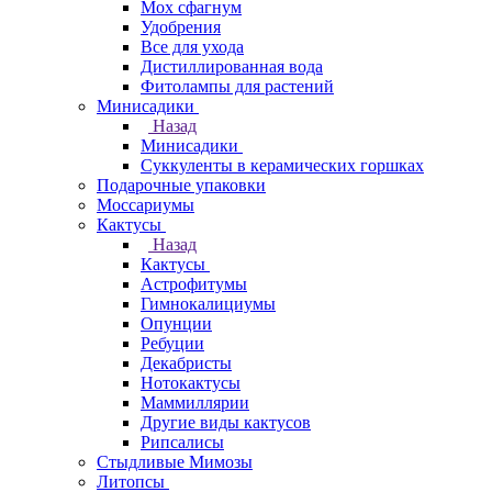
Мох сфагнум
Удобрения
Все для ухода
Дистиллированная вода
Фитолампы для растений
Минисадики
Назад
Минисадики
Суккуленты в керамических горшках
Подарочные упаковки
Моссариумы
Кактусы
Назад
Кактусы
Астрофитумы
Гимнокалициумы
Опунции
Ребуции
Декабристы
Нотокактусы
Маммиллярии
Другие виды кактусов
Рипсалисы
Стыдливые Мимозы
Литопсы