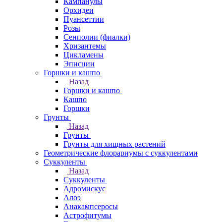
Кампанулы
Орхидеи
Пуансеттии
Розы
Сенполии (фиалки)
Хризантемы
Цикламены
Эписции
Горшки и кашпо
Назад
Горшки и кашпо
Кашпо
Горшки
Грунты
Назад
Грунты
Грунты для хищных растений
Геометрические флорариумы с суккулентами
Суккуленты
Назад
Суккуленты
Адромискус
Алоэ
Анакампсеросы
Астрофитумы