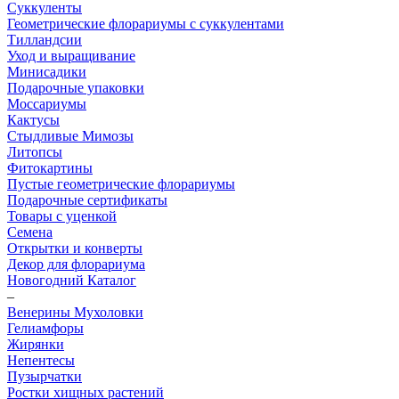
Суккуленты
Геометрические флорариумы с суккулентами
Тилландсии
Уход и выращивание
Минисадики
Подарочные упаковки
Моссариумы
Кактусы
Стыдливые Мимозы
Литопсы
Фитокартины
Пустые геометрические флорариумы
Подарочные сертификаты
Товары с уценкой
Семена
Открытки и конверты
Декор для флорариума
Новогодний Каталог
–
Венерины Мухоловки
Гелиамфоры
Жирянки
Непентесы
Пузырчатки
Ростки хищных растений