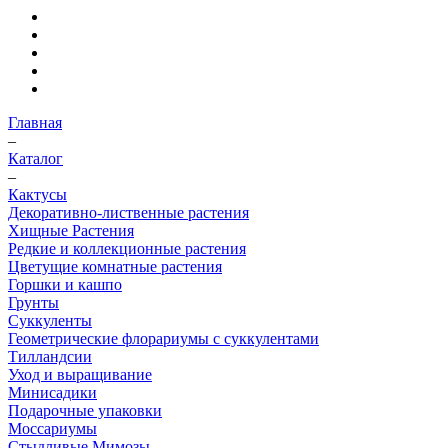
Главная
–
Каталог
–
Кактусы
Декоративно-лиственные растения
Хищные Растения
Редкие и коллекционные растения
Цветущие комнатные растения
Горшки и кашпо
Грунты
Суккуленты
Геометрические флорариумы с суккулентами
Тилландсии
Уход и выращивание
Минисадики
Подарочные упаковки
Моссариумы
Стыдливые Мимозы