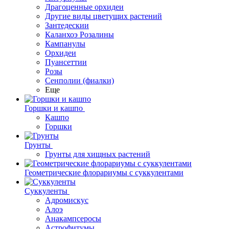
Драгоценные орхидеи
Другие виды цветущих растений
Зантедескии
Каланхоэ Розалины
Кампанулы
Орхидеи
Пуансеттии
Розы
Сенполии (фиалки)
Еще
Горшки и кашпо
Кашпо
Горшки
Грунты
Грунты для хищных растений
Геометрические флорариумы с суккулентами
Суккуленты
Адромискус
Алоэ
Анакампсеросы
Астрофитумы