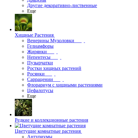
Другие декоративно-лиственные
Еще
Хищные Растения
Венерины Мухоловки
Гелиамфоры
Жирянки
Непентесы
Пузырчатки
Ростки хищных растений
Росянки
Саррацении
Флорариум с хищными растениями
Цефалотусы
Еще
Редкие и коллекционные растения
Цветущие комнатные растения
Антуриумы