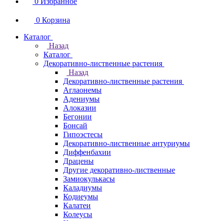
0
Избранное
0
Корзина
Каталог
Назад
Каталог
Декоративно-лиственные растения
Назад
Декоративно-лиственные растения
Аглаонемы
Адениумы
Алоказии
Бегонии
Бонсай
Гипоэстесы
Декоративно-лиственные антуриумы
Диффенбахии
Драцены
Другие декоративно-лиственные
Замиокулькасы
Каладиумы
Кодиеумы
Калатеи
Колеусы