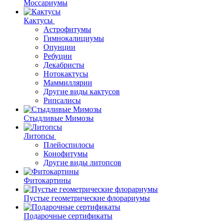
Моссариумы
Кактусы
Астрофитумы
Гимнокалициумы
Опунции
Ребуции
Декабристы
Нотокактусы
Маммиллярии
Другие виды кактусов
Рипсалисы
Стыдливые Мимозы
Литопсы
Плейоспилосы
Конофитумы
Другие виды литопсов
Фитокартины
Пустые геометрические флорариумы
Подарочные сертификаты