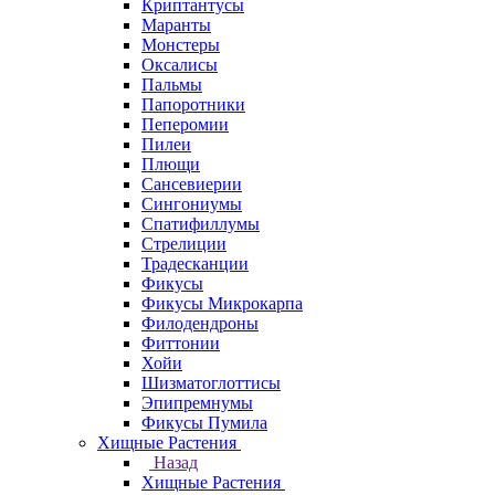
Криптантусы
Маранты
Монстеры
Оксалисы
Пальмы
Папоротники
Пеперомии
Пилеи
Плющи
Сансевиерии
Сингониумы
Спатифиллумы
Стрелиции
Традесканции
Фикусы
Фикусы Микрокарпа
Филодендроны
Фиттонии
Хойи
Шизматоглоттисы
Эпипремнумы
Фикусы Пумила
Хищные Растения
Назад
Хищные Растения