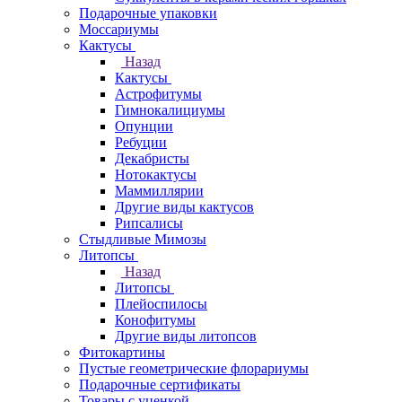
Подарочные упаковки
Моссариумы
Кактусы
Назад
Кактусы
Астрофитумы
Гимнокалициумы
Опунции
Ребуции
Декабристы
Нотокактусы
Маммиллярии
Другие виды кактусов
Рипсалисы
Стыдливые Мимозы
Литопсы
Назад
Литопсы
Плейоспилосы
Конофитумы
Другие виды литопсов
Фитокартины
Пустые геометрические флорариумы
Подарочные сертификаты
Товары с уценкой