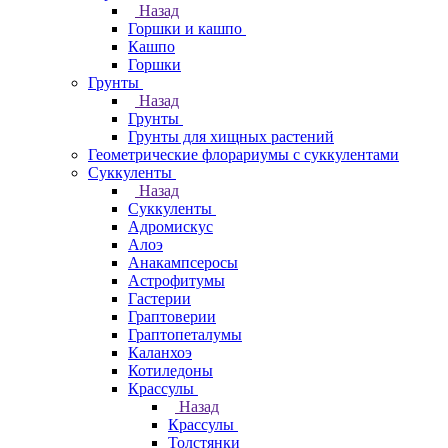
Назад
Горшки и кашпо
Кашпо
Горшки
Грунты
Назад
Грунты
Грунты для хищных растений
Геометрические флорариумы с суккулентами
Суккуленты
Назад
Суккуленты
Адромискус
Алоэ
Анакампсеросы
Астрофитумы
Гастерии
Граптоверии
Граптопеталумы
Каланхоэ
Котиледоны
Крассулы
Назад
Крассулы
Толстянки