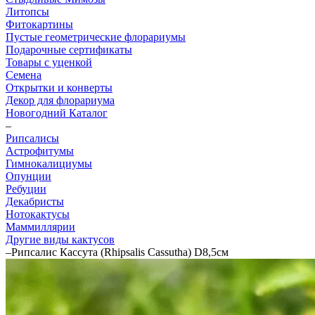
Литопсы
Фитокартины
Пустые геометрические флорариумы
Подарочные сертификаты
Товары с уценкой
Семена
Открытки и конверты
Декор для флорариума
Новогодний Каталог
–
Рипсалисы
Астрофитумы
Гимнокалициумы
Опунции
Ребуции
Декабристы
Нотокактусы
Маммиллярии
Другие виды кактусов
–
Рипсалис Кассута (Rhipsalis Cassutha) D8,5см