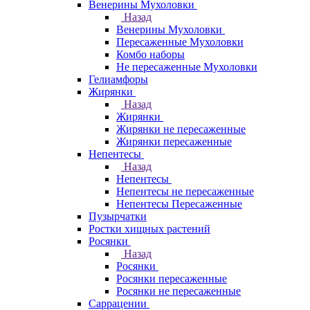
Венерины Мухоловки
Назад
Венерины Мухоловки
Пересаженные Мухоловки
Комбо наборы
Не пересаженные Мухоловки
Гелиамфоры
Жирянки
Назад
Жирянки
Жирянки не пересаженные
Жирянки пересаженные
Непентесы
Назад
Непентесы
Непентесы не пересаженные
Непентесы Пересаженные
Пузырчатки
Ростки хищных растений
Росянки
Назад
Росянки
Росянки пересаженные
Росянки не пересаженные
Саррацении