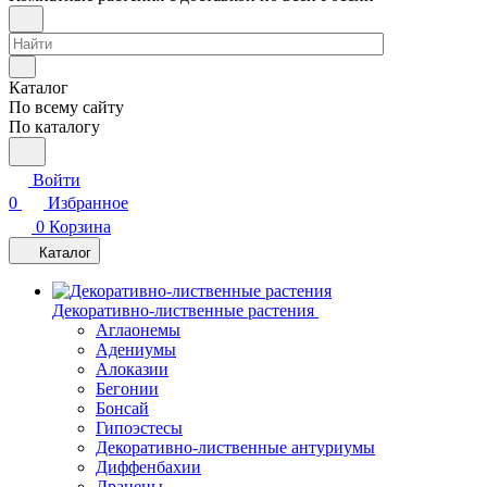
Каталог
По всему сайту
По каталогу
Войти
0
Избранное
0
Корзина
Каталог
Декоративно-лиственные растения
Аглаонемы
Адениумы
Алоказии
Бегонии
Бонсай
Гипоэстесы
Декоративно-лиственные антуриумы
Диффенбахии
Драцены