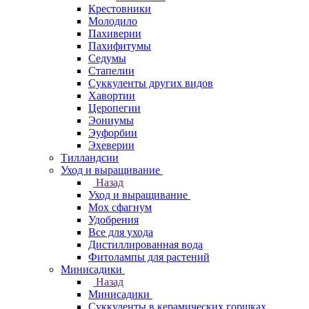
Крестовники
Молодило
Пахиверии
Пахифитумы
Седумы
Стапелии
Суккуленты других видов
Хавортии
Церопегии
Эониумы
Эуфорбии
Эхеверии
Тилландсии
Уход и выращивание
Назад
Уход и выращивание
Мох сфагнум
Удобрения
Все для ухода
Дистиллированная вода
Фитолампы для растений
Минисадики
Назад
Минисадики
Суккуленты в керамических горшках