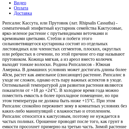
Видео
Оплата
Доставка
Рипсалис Кассута, или Прутовик (лат. Rhipsalis Cassutha) -
симпатичный эпифитный кустарник семейства Кактусовые,
ярко-зеленое растение с прутьевидными веточками и
кремовыми цветками. Стебли и побеги этого
сильноветвящегося кустарника состоят из отдельных
листовидных или членистых сегментов, плоских, округлых
или ребристых в сечении, по этой причине его еще называют
прутовиком. Кожица мягкая, а из ареол вместо колючек
выходят тонкие волоски. Родина Рипсалисов - Южная
Америка. В домашних условиях может достигать длины более
40см, растет как ампельное (свисающее) растение. Рипсалис в
уходе не сложен, однако есть пару важных аспектов в уходе.
Оптимальной температурой для развития растения являются
показатели от +18 до +24°С. В холодное время года можно
поместить емкость в более прохладное помещение, но при
этом температура не должна быть ниже +15°С. При этом
Рипсалис спокойно переживет зиму в комнатных условиях без
каких-либо манипуляций с влажностью и отоплением.
Рипсалис относится к кактусовым, поэтому не нуждается в
частых поливах. Орошение проводят после того, как грунт в
емкости просохнет примерно на третью часть. Зимой растение