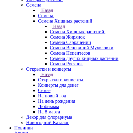
Семена
Назад
Семена
Семена Хищных растений
Назад
Семена Хищных растений
Семена Жирянок
Семена Саррацений
Семена Венериной Мухоловки
Семена Непентесов
Семена других хищных растений
Семена Росянок
Открытки и конверты
Назад
Открытки и конверты
Конверты для денег
Семье
На новый год
На день рождения
Любимым
На 8 марта
Декор для флорариума
Новогодний Каталог
Новинки