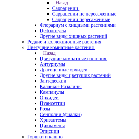
Назад
Саррацении
Саррацении не пересаженные
Саррацении пересаженные
Флорариум с хищными растениями
Цефалотусы
Другие виды хищных растений
Редкие и коллекционные растения
Цветущие комнатные растения
Назад
Цветущие комнатные растения
Антуриумы
Драгоценные орхидеи
Другие виды цветущих растений
Зантедескии
Каланхоэ Розалины
Кампанулы
Орхидеи
Пуансеттии
Розы
Сенполии (фиалки)
Хризантемы
Цикламены
Эписции
Горшки и кашпо