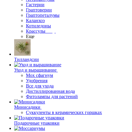
Гастерии
Граптоверии
Граптопеталумы
Каланхоэ
Котиледоны
Крассулы
Еще
Тилландсии
Уход и выращивание
Мох сфагнум
Удобрения
Все для ухода
Дистиллированная вода
Фитолампы для растений
Минисадики
Суккуленты в керамических горшках
Подарочные упаковки